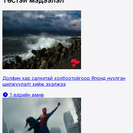
Төстэй мэдээлэл
Долфин хар салхитай холбоотойгоор Японд нүүлгэн
шилжүүлэлт хийж эхэлжээ
1 өдрийн өмнө