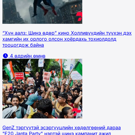
“Хүн аалз: Шинэ өдөр” кино Холливүүдийн түүхэн дэх
хамгийн их орлого олсон хоёрдахь тохиолдолд
тооцогдож байна
4 өдрийн өмнө
GenZ тэргүүтэй эсэргүүцлийн хөдөлгөөний дараа
"E20 Janta Party" нэртэй шинэ кампанит ажил