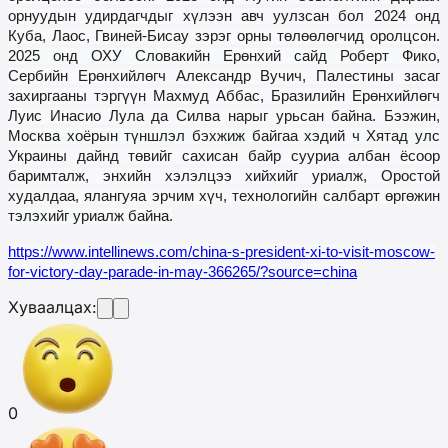
орнуудын удирдагчдыг хүлээн авч уулзсан бол 2024 онд
Куба, Лаос, Гвиней-Бисау зэрэг орны төлөөлөгчид оролц
сон
.
2025 онд О
ХУ
Словакийн Ерөнхий сайд Роберт Фико,
Сербийн Ерөнхийлөгч Александр Вучич, Палестины засаг
захиргааны тэргүүн Махмуд Аббас, Бразилийн Ерөнхийлөгч
Луис Инасио Лула да Силва нарыг урьсан байна. Бээжин,
Москва хоёрын түншлэл бэхжиж байгаа хэдий ч Хятад улс
Украины дайнд төвийг сахисан байр сууриа албан ёсоор
баримталж, энхийн хэлэлцээ хийхийг уриалж, Оростой
худалдаа, ялангуяа эрчим хүч, технологийн салбарт өргөжин
тэлэхийг уриалж байна.
https://www.intellinews.com/china-s-president-xi-to-visit-moscow-
for-victory-day-parade-in-may-366265/?source=china
Хуваалцах:
0