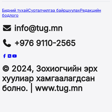
Бидний тухай
Сурталчилгаа байршуулах
Редакцийн
бодлого
info@tug.mn
+976 9110-2565
© 2024, Зохиогчийн эрх
хуулиар хамгаалагдсан
болно. | www.tug.mn