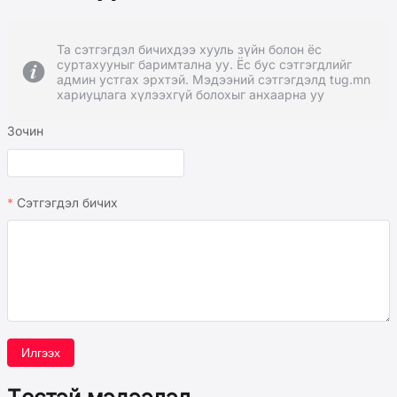
Та сэтгэгдэл бичихдээ хууль зүйн болон ёс
суртахууныг баримтална уу. Ёс бус сэтгэгдлийг
админ устгах эрхтэй. Мэдээний сэтгэгдэлд tug.mn
хариуцлага хүлээхгүй болохыг анхаарна уу
Зочин
Сэтгэгдэл бичих
Илгээх