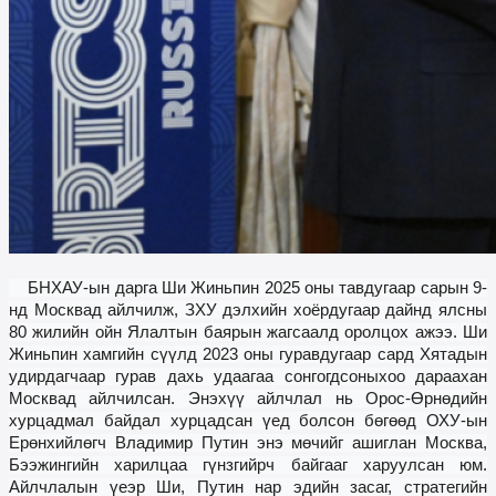
БНХАУ-ын дарга Ши Жиньпин 2025 оны
тавдугаар
сарын 9-
нд Москвад айлчилж, ЗХУ дэлхийн хоёрдугаар дайнд ялсны
80 жилийн ойн Ялалтын баярын жагсаалд оролцо
х ажээ
. Ши
Жиньпин хамгийн сүүлд 2023 оны гуравдугаар сард Хятадын
удирдагчаар гурав дахь удаагаа сонгогдсоныхоо дараахан
Москвад айлчилсан. Энэхүү айлчлал нь Орос-Өрнөдийн
хурцадмал байдал хурцадсан үед болсон бөгөөд ОХУ-ын
Ерөнхийлөгч Владимир Путин энэ мөчийг ашиглан Москва,
Бээжингийн харилцаа гүнзгийрч байгааг харуулсан юм.
Айлчлалын үеэр
Ш
и, Путин нар эдийн засаг, стратегийн