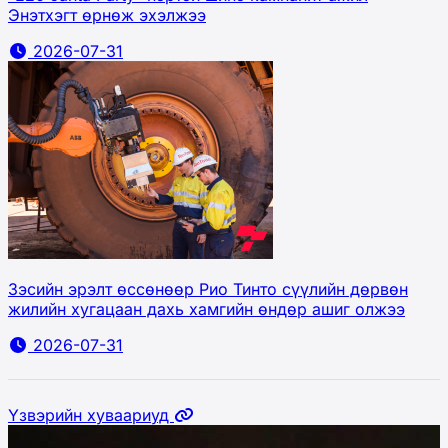
Энэтхэгт өрнөж эхэлжээ
2026-07-31
Зэсийн эрэлт өссөнөөр Рио Тинто сүүлийн дөрвөн
жилийн хугацаан дахь хамгийн өндөр ашиг олжээ
2026-07-31
Үзвэрийн хуваариуд