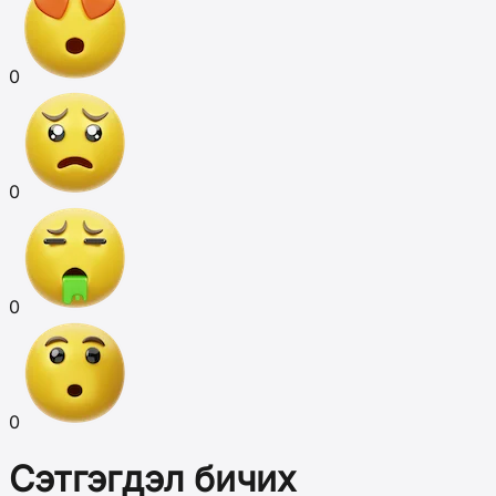
0
0
0
0
Сэтгэгдэл бичих