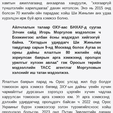
хамтын ажиллагаанд анхаарлаа хандуулж, "хязгааргүй
түншлэлийн харилцаагаа" дахин нот
олсон
. Энэ нь 2015 онд
болсон 70 жилийн ойн парадаас хойш
Ш
и
Ж
иньпин анх удаа
хүрэлцэн ирж буй арга хэмжээ болно.
Айлчлалы
н талаар
ОХУ-аас БНХАУ-д суугаа
Элчин сайд Игорь Моргулов
мэдээлсэн ч
Бээжингээс албан ёсны мэдэгдэл хийгээгүй
байна. "Хятадын удирдагч Ши Жиньпин
тавдугаар сарын 9-нд Москвад болох Аугаа эх
орны дайны ялалтын 80 жилийн ойд
зориулсан баярын арга хэмжээнд оролцох
урилгыг хүлээн авлаа" гэж Оросын төрийн
мэдээллийн ТАСС агентлаг Моргуловын
хэлснийг иш татан
мэдээлжээ
.
Ялалтын баярын парад нь Орос улсад жил бүр болдог
томоохон арга хэмжээ бөгөөд ЗХУ-ын дайны үеийн хүчин
чармайлтыг дурсахын зэрэгцээ цэргийн
хүчин чадлаа
харуулсан томоохон арга хэмжээ юм. Уг арга хэмжээнд
дэлхийн удирдагчид оролц
догч
байсан ч 2022 онд Орос
Украиныг бүрэн хэмжээгээр эзлэн түрэмгийлснээс хойш
оролцохоо больсон
. 2023 онд Путин Зөвлөлтийн дараах