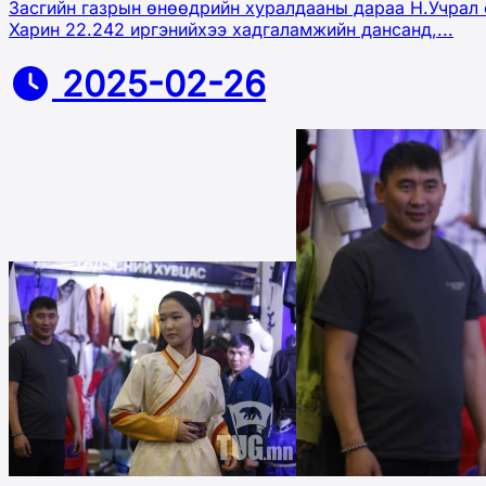
Засгийн газрын өнөөдрийн хуралдааны дараа Н.Учрал с
Харин 22.242 иргэнийхээ хадгаламжийн дансанд,...
2025-02-26