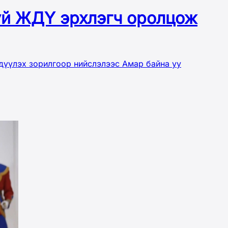
руй ЖДҮ эрхлэгч оролцож
дүүлэх зорилгоор нийслэлээс Амар байна уу