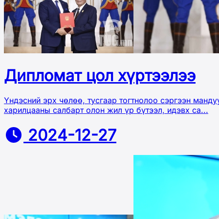
Дипломат цол хүртээлээ
Үндэсний эрх чөлөө, тусгаар тогтнолоо сэргээн манду
харилцааны салбарт олон жил үр бүтээл, идэвх са...
2024-12-27