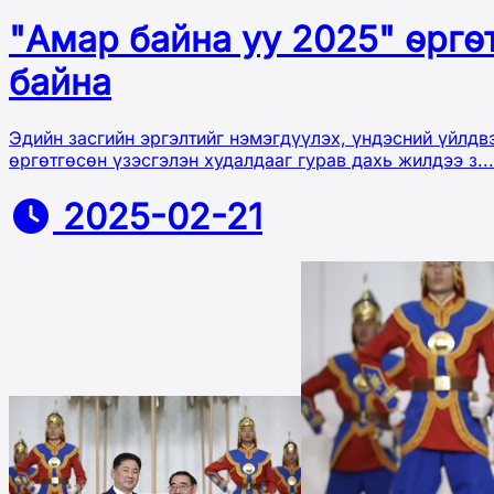
"Амар байна уу 2025" өргө
байна
Эдийн засгийн эргэлтийг нэмэгдүүлэх, үндэсний үйлд
өргөтгөсөн үзэсгэлэн худалдааг гурав дахь жилдээ з...
2025-02-21