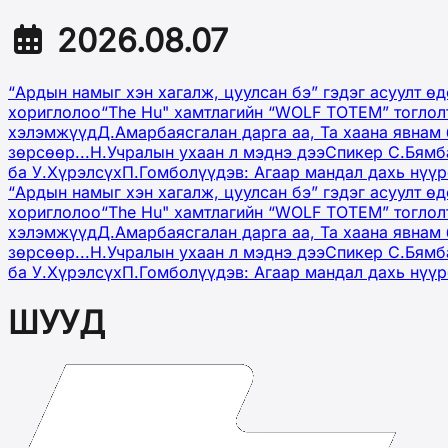
2026.08.07
“Ардын намыг хэн хагалж, цуулсан бэ” гэдэг асуулт ө
хориглолоо
“The Hu" хамтлагийн “WOLF TOTEM” тоглол
хэлэмжүүд
Д.Амарбаясгалан дарга аа, Та хаана явнам 
зөрсөөр...
Н.Учралын ухаан л мэднэ дээ
Спикер С.Бямб
ба У.Хүрэлсүх
П.Гомболүүдэв: Агаар мандал дахь нүү
“Ардын намыг хэн хагалж, цуулсан бэ” гэдэг асуулт ө
хориглолоо
“The Hu" хамтлагийн “WOLF TOTEM” тоглол
хэлэмжүүд
Д.Амарбаясгалан дарга аа, Та хаана явнам 
зөрсөөр...
Н.Учралын ухаан л мэднэ дээ
Спикер С.Бямб
ба У.Хүрэлсүх
П.Гомболүүдэв: Агаар мандал дахь нүү
ШУУД