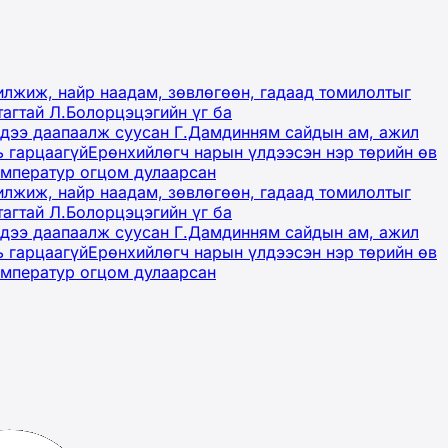
лжиж, найр наадам, зөвлөгөөн, гадаад томилолтыг
тагтай Л.Болорцэцэгийн үг ба
гэдээ даапаалж суусан Г.Дамдинням сайдын ам, ажил
ь гарцаагүй
Ерөнхийлөгч нарын үлдээсэн нэр төрийн өв
емператур огцом дулаарсан
лжиж, найр наадам, зөвлөгөөн, гадаад томилолтыг
тагтай Л.Болорцэцэгийн үг ба
гэдээ даапаалж суусан Г.Дамдинням сайдын ам, ажил
ь гарцаагүй
Ерөнхийлөгч нарын үлдээсэн нэр төрийн өв
емператур огцом дулаарсан