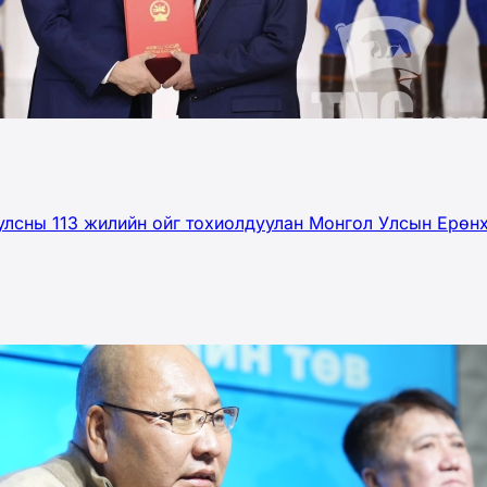
улсны 113 жилийн ойг тохиолдуулан Монгол Улсын Ерөнх