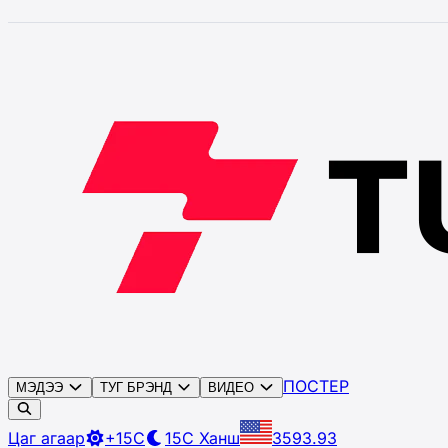
ПОСТЕР
МЭДЭЭ
ТУГ БРЭНД
ВИДЕО
Цаг агаар
+15C
15C
Ханш
3593.93