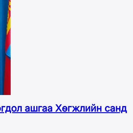
огдол ашгаа Хөгжлийн санд