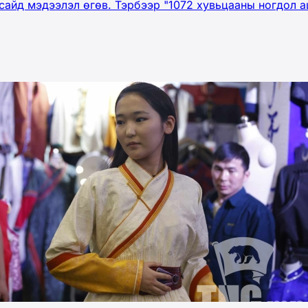
айд мэдээлэл өгөв. Тэрбээр "1072 хувьцааны ногдол аш