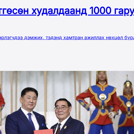
тгөсөн худалдаанд 1000 га
вэрлэгчдээ дэмжих, тэдэнд хамтран ажиллах нөхцөл бүр