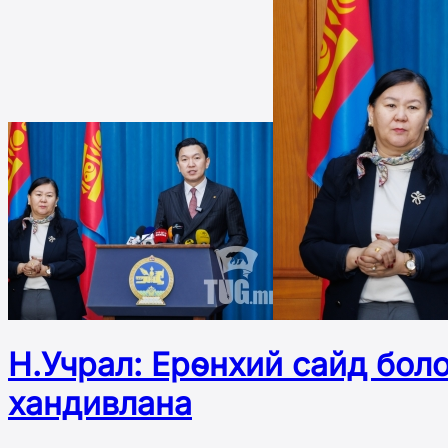
Н.Учрал: Ерөнхий сайд бол
хандивлана