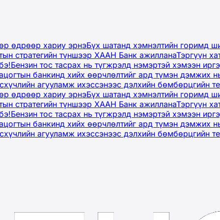
дөр өдрөөр хариу эрнэ
Бүх шатанд хэмнэлтийн горимд ши
тын стратегийн түншээр ХААН Банк ажиллана
Тэргүүн ха
бэ!
Бензин тос тасрах нь түгжрэлд нэмэртэй хэмээн ир
ацогтын банкинд хийх өөрчлөлтийг ард түмэн дэмжих н
рсхүчлийн агууламж ихэссэнээс дэлхийн бөмбөрцгийн т
дөр өдрөөр хариу эрнэ
Бүх шатанд хэмнэлтийн горимд ши
тын стратегийн түншээр ХААН Банк ажиллана
Тэргүүн ха
бэ!
Бензин тос тасрах нь түгжрэлд нэмэртэй хэмээн ир
ацогтын банкинд хийх өөрчлөлтийг ард түмэн дэмжих н
рсхүчлийн агууламж ихэссэнээс дэлхийн бөмбөрцгийн т