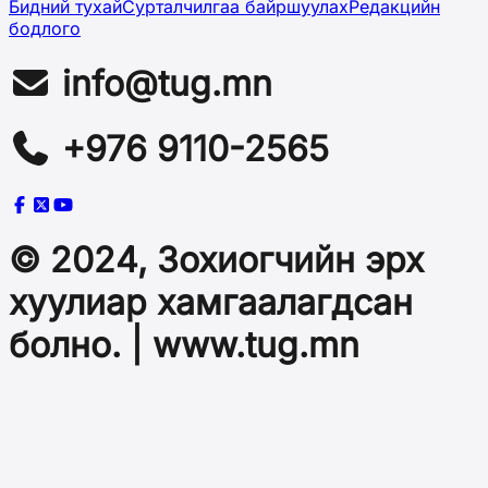
Бидний тухай
Сурталчилгаа байршуулах
Редакцийн
бодлого
info@tug.mn
+976 9110-2565
© 2024, Зохиогчийн эрх
хуулиар хамгаалагдсан
болно. | www.tug.mn