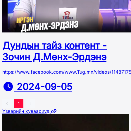
Дундын тайз контент -
Зочин Д.Мөнх-Эрдэнэ
https://www.facebook.com/www.Tug.mn/videos/114871
2024-09-05
1
Үзвэрийн хуваариуд