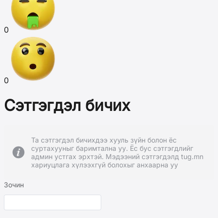
0
0
Сэтгэгдэл бичих
Та сэтгэгдэл бичихдээ хууль зүйн болон ёс
суртахууныг баримтална уу. Ёс бус сэтгэгдлийг
админ устгах эрхтэй. Мэдээний сэтгэгдэлд tug.mn
хариуцлага хүлээхгүй болохыг анхаарна уу
Зочин