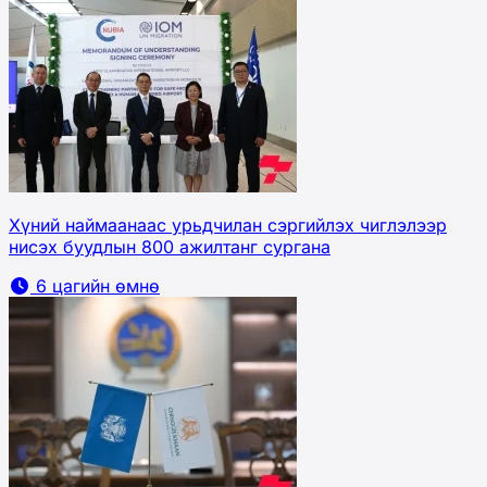
Хүний наймаанаас урьдчилан сэргийлэх чиглэлээр
нисэх буудлын 800 ажилтанг сургана
6 цагийн өмнө