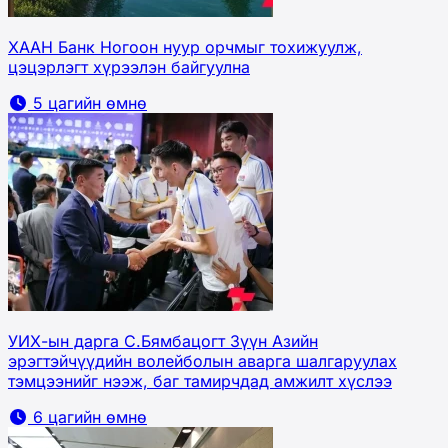
ХААН Банк Ногоон нуур орчмыг тохижуулж,
цэцэрлэгт хүрээлэн байгуулна
5 цагийн өмнө
УИХ-ын дарга С.Бямбацогт Зүүн Азийн
эрэгтэйчүүдийн волейболын аварга шалгаруулах
тэмцээнийг нээж, баг тамирчдад амжилт хүслээ
6 цагийн өмнө