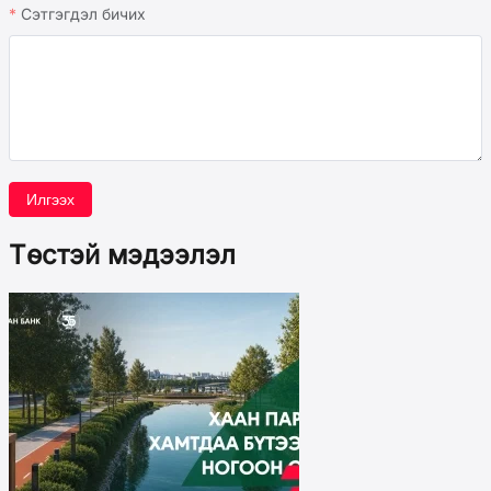
Сэтгэгдэл бичих
Илгээх
Төстэй мэдээлэл