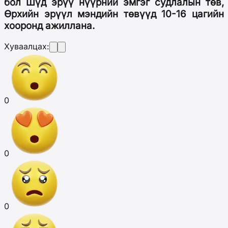
бол Шүд эрүү нүүрний эмгэг судлалын төв,
Өрхийн эрүүл мэндийн төвүүд 10-16 цагийн
хооронд ажиллана.
Хуваалцах:
0
0
0