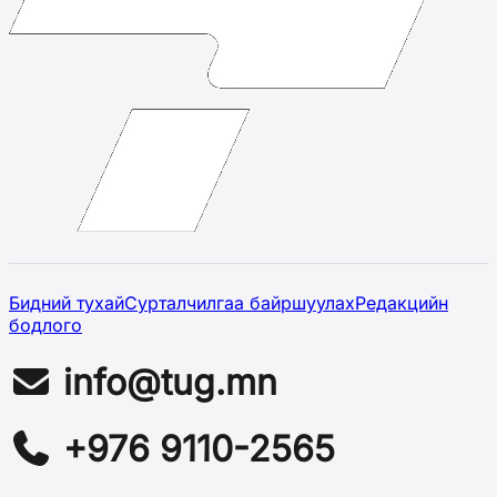
Бидний тухай
Сурталчилгаа байршуулах
Редакцийн
бодлого
info@tug.mn
+976 9110-2565