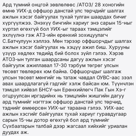
Ард түмний онцгой зөвлөлөөс /АТОЗ/ 28 хоногийн
өмнө УИХ-д оффшор данстай улс төрчдийг шалгах
ажлын хэсэг байгуулах тухай тулган шаардах бичиг
хүргүүлжээ. Энэхүү бичгийн хариуг энэ сарын 15-ныг
хүртэл өгөхгүй бол УИХ-ыг тараах тэмцэлийг
эхлүүлнэ гэж АТЗ-ийн ерөнхий зохицуулагч
С.Батчулуун хэллээ. Мөн тэрээр оффшорчдыг шалгах
ажлын хэсэг байгуулах нь хэцүү ажил биш. Хурууны
үзүүр хөдлөх төдийд бий болох зүйл гэлээ. Хэрэв
АТОЗ-ын тулган шаардсаны дагуу ажлын хэсэг
байгуулж ажиллавал 17-30 тэрбум төгрөг улсын
төсөвт төвлөрөх юм байна. Оффшорчдыг шалгаж
улсын төсөвт мөнгийг нь татаж чавдал ОУВС-аас зээл
авах шаардлагагүй гэдгийг хэлж байсан юм. Түүнчлэн
тэмцэл хийвэл БНСУ-ын Ерөнхийлөгч Пак Гын Хэ-г
огцруулсан иргэдийнх нь тэмцлийн жишгийн дагуу
ард түмнийг нэгтгэж оффшор данстай улс төрчид,
тэднийг өмөөрсөн УИХ-ыг тараана гэлээ. УИХ-аас
ажлын хэсгийг байгуулах тухай хариуг гуравдугаар
сарын 15-ны дотор өгөхгүй бол ард түмнийг
Сүхбаатарын талбай дээр жагсаал хийхийг уриалан
дуудах аж.