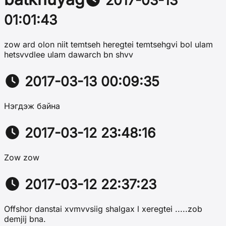
01:01:43
zow ard olon niit temtseh heregtei temtsehgvi bol ulam
hetsvvdlee ulam dawarch bn shvv
2017-03-13 00:09:35
Нэгдэж байна
2017-03-12 23:48:16
Zow zow
2017-03-12 22:37:23
Offshor danstai xvmvvsiig shalgax l xeregtei .....zob
demjij bna.