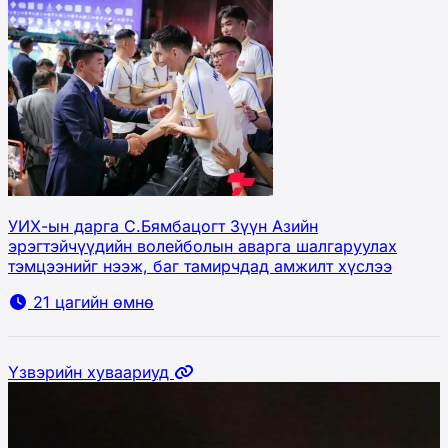
УИХ-ын дарга С.Бямбацогт Зүүн Азийн
эрэгтэйчүүдийн волейболын аварга шалгаруулах
тэмцээнийг нээж, баг тамирчдад амжилт хүслээ
21 цагийн өмнө
Үзвэрийн хуваариуд