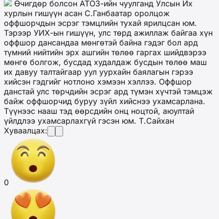
Өчигдөр болсон АТОЗ-ийн чуулганд Улсын Их
хурлын гишүүн асан С.Ганбаатар оролцож
оффшорчдын эсрэг тэмцлийн тухай ярилцсан юм.
Тэрээр УИХ-ын гишүүн, улс төрд ажиллаж байгаа хүн
оффшор дансандаа мөнгөтэй байна гэдэг бол ард
түмний нийтийн эрх ашгийн төлөө гаргах шийдвэрээ
мөнгө болгож, бусдад худалдаж бусдын төлөө маш
их давуу талтайгаар уул уурхайн баялагын гэрээ
хийсэн гэдгийг нотлоно хэмээн хэллээ. Оффшор
данстай улс төрчдийн эсрэг ард түмэн хүчтэй тэмцэж
байж оффшорчид буруу зүйл хийснээ ухамсарлана.
Түүнээс нааш тэд өөрсдийн онц ноцтой, аюултай
үйлдлээ ухамсарлахгүй гэсэн юм. Т.Сайхан
Хуваалцах:
0