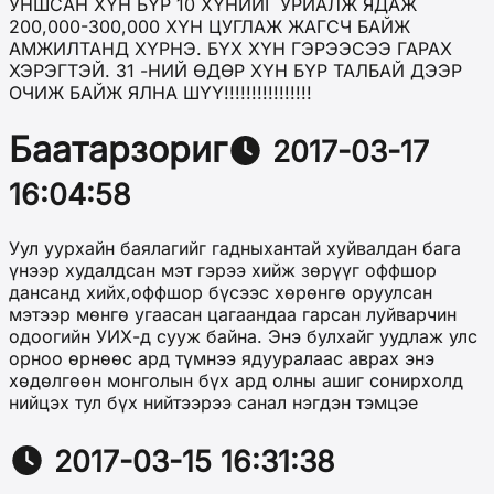
УНШСАН ХҮН БҮР 10 ХҮНИЙГ УРИАЛЖ ЯДАЖ
200,000-300,000 ХҮН ЦУГЛАЖ ЖАГСЧ БАЙЖ
АМЖИЛТАНД ХҮРНЭ. БҮХ ХҮН ГЭРЭЭСЭЭ ГАРАХ
ХЭРЭГТЭЙ. 31 -НИЙ ӨДӨР ХҮН БҮР ТАЛБАЙ ДЭЭР
ОЧИЖ БАЙЖ ЯЛНА ШҮҮ!!!!!!!!!!!!!!!!
Баатарзориг
2017-03-17
16:04:58
Уул уурхайн баялагийг гадныхантай хуйвалдан бага
үнээр худалдсан мэт гэрээ хийж зөрүүг оффшор
дансанд хийх,оффшор бүсээс хөрөнгө оруулсан
мэтээр мөнгө угаасан цагаандаа гарсан луйварчин
одоогийн УИХ-д сууж байна. Энэ булхайг уудлаж улс
орноо өрнөөс ард түмнээ ядууралаас аврах энэ
хөдөлгөөн монголын бүх ард олны ашиг сонирхолд
нийцэх тул бүх нийтээрээ санал нэгдэн тэмцэе
2017-03-15 16:31:38