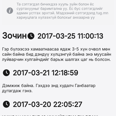
Та сэтгэгдэл бичихдээ хууль зүйн болон ёс
суртахууныг баримтална уу. Ёс бус сэтгэгдлийг
админ устгах эрхтэй. Мэдээний сэтгэгдэлд tug.mn
хариуцлага хүлээхгүй болохыг анхаарна уу
Зочин
2017-03-25 11:00:13
Гэр бүлээсээ хамаатнаасаа ядаж 3-5 хүн очвол мөн
сайн байна бид дэндүү хүлцэнгүй байна энэ муусайн
луйварчин хулгайчдийг барьж шалгах цаг нь болсон.
2017-03-21 12:18:59
Дэмжиж байна. Гэхдээ энд худалч Ганбаатар
дутагдаж гэнэ.
2017-03-20 22:05:27