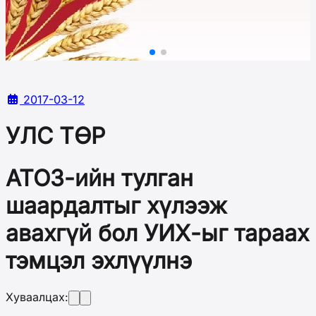
2017-03-12
УЛС ТӨР
АТОЗ-ийн тулган
шаардалтыг хүлээж
авахгүй бол УИХ-ыг тараах
тэмцэл эхлүүлнэ
Хуваалцах: