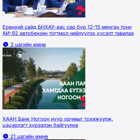
Ерөнхий сайд БНХАУ-аас сар бүр 12-15 мянган тонн
АИ-92 автобензин тогтмол нийлүүлэх хүсэлт тавилаа
3 цагийн өмнө
ХААН Банк Ногоон нуур орчмыг тохижуулж,
цэцэрлэгт хүрээлэн байгуулна
21 цагийн өмнө