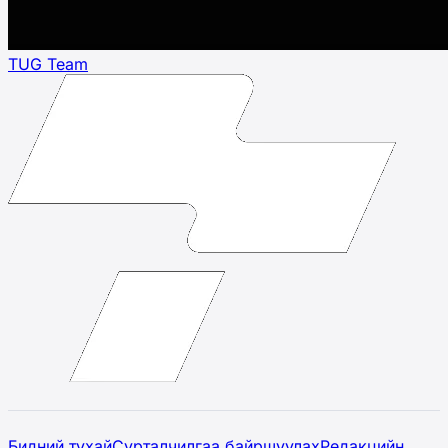
TUG Team
Бидний тухай
Сурталчилгаа байршуулах
Редакцийн