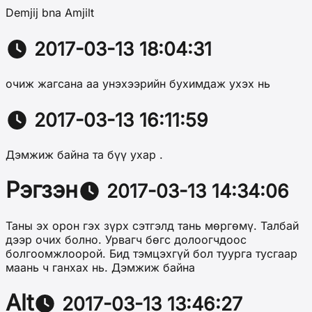
Demjij bna Amjilt
2017-03-13 18:04:31
очиж жагсана аа унэхээрийн бухимдаж ухэх нь
2017-03-13 16:11:59
Дэмжиж байна та бүү ухар .
Рэгзэн
2017-03-13 14:34:06
Таны эх орон гэх зүрх сэтгэлд тань мөргөмү. Талбай
дээр очих болно. Урвагч бөгс долоогчдоос
болгоомжлоорой. Бид тэмцэхгүй бол туурга тусгаар
маань ч ганхах нь. Дэмжиж байна
Alt
2017-03-13 13:46:27