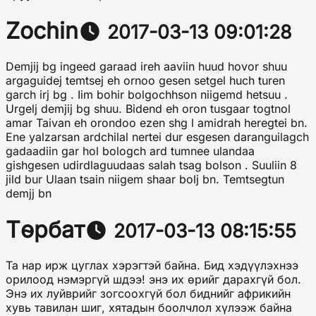
Zochin
2017-03-13 09:01:28
Demjij bg ingeed garaad ireh aaviin huud hovor shuu
argaguidej temtsej eh ornoo gesen setgel huch turen
garch irj bg . Iim bohir bolgochhson niigemd hetsuu .
Urgelj demjij bg shuu. Bidend eh oron tusgaar togtnol
amar Taivan eh orondoo ezen shg l amidrah heregtei bn.
Ene yalzarsan ardchilal nertei dur esgesen daranguilagch
gadaadiin gar hol bologch ard tumnee ulandaa
gishgesen udirdlaguudaas salah tsag bolson . Suuliin 8
jild bur Ulaan tsain niigem shaar bolj bn. Temtsegtun
demjj bn
Төрбат
2017-03-13 08:15:55
Та нар ирж цуглах хэрэгтэй байна. Бид хэдүүлэхнээ
орилоод нэмэргүй шдээ! энэ их өрийг дарахгүй бол.
Энэ их луйврийг зогсоохгүй бол биднийг африкийн
хувь тавилан шиг, хятадын боолчлол хүлээж байна