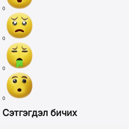
0
0
0
0
Сэтгэгдэл бичих