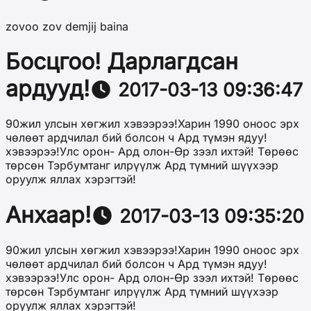
zovoo zov demjij baina
Босцгоо! Дарлагдсан
ардууд!
2017-03-13 09:36:47
90жил улсын хөгжил хэвээрээ!Харин 1990 оноос эрх
чөлөөт ардчилал бий болсон ч Ард түмэн ядуу!
хэвээрээ!Улс орон- Ард олон-Өр зээл ихтэй! Төрөөс
төрсөн Тэрбумтанг илрүүлж Ард түмний шүүхээр
оруулж яллах хэрэгтэй!
Анхаар!
2017-03-13 09:35:20
90жил улсын хөгжил хэвээрээ!Харин 1990 оноос эрх
чөлөөт ардчилал бий болсон ч Ард түмэн ядуу!
хэвээрээ!Улс орон- Ард олон-Өр зээл ихтэй! Төрөөс
төрсөн Тэрбумтанг илрүүлж Ард түмний шүүхээр
оруулж яллах хэрэгтэй!