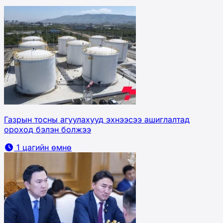
Газрын тосны агуулахууд эхнээсээ ашиглалтад
ороход бэлэн болжээ
1 цагийн өмнө