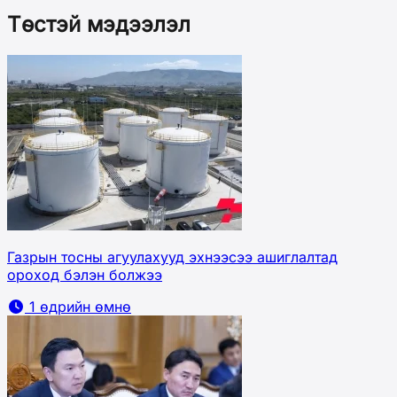
Төстэй мэдээлэл
Газрын тосны агуулахууд эхнээсээ ашиглалтад
ороход бэлэн болжээ
1 өдрийн өмнө