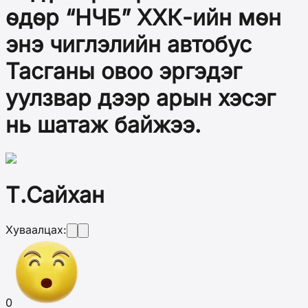
өдөр “НЧБ” ХХК-ийн мөн
энэ чиглэлийн автобус
Тасганы овоо эргэдэг
уулзвар дээр арын хэсэг
нь шатаж байжээ.
Т.Сайхан
Хуваалцах:
0