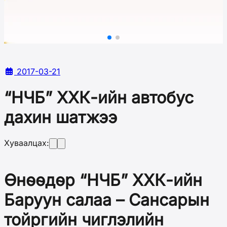
2017-03-21
“НЧБ” ХХК-ийн автобус
дахин шатжээ
Хуваалцах:
Өнөөдөр “НЧБ” ХХК-ийн
Баруун салаа – Сансарын
тойргийн чиглэлийн