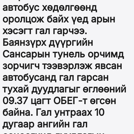
автобус хөдөлгөөнд
оролцож байх үед арын
хэсэгт гал гарчээ.
Баянзүрх дүүргийн
Сансарын тунель орчимд
зорчигч тээвэрлэж явсан
автобусанд гал гарсан
тухай дуудлагыг өглөөний
09.37 цагт ОБЕГ-т өгсөн
байна. Гал унтраах 10
дугаар ангийн гал