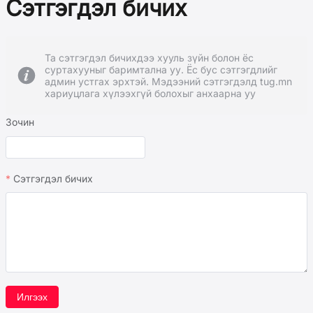
Сэтгэгдэл бичих
Та сэтгэгдэл бичихдээ хууль зүйн болон ёс
суртахууныг баримтална уу. Ёс бус сэтгэгдлийг
админ устгах эрхтэй. Мэдээний сэтгэгдэлд tug.mn
хариуцлага хүлээхгүй болохыг анхаарна уу
Зочин
Сэтгэгдэл бичих
Илгээх