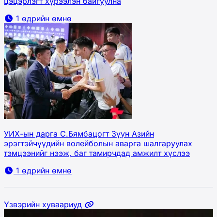
цэцэрлэгт хүрээлэн байгуулна
1 өдрийн өмнө
УИХ-ын дарга С.Бямбацогт Зүүн Азийн
эрэгтэйчүүдийн волейболын аварга шалгаруулах
тэмцээнийг нээж, баг тамирчдад амжилт хүслээ
1 өдрийн өмнө
Үзвэрийн хуваариуд