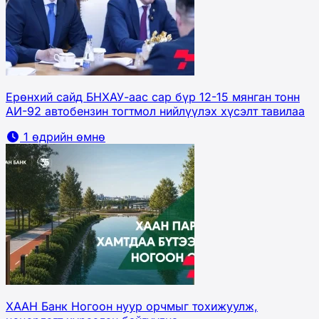
Ерөнхий сайд БНХАУ-аас сар бүр 12-15 мянган тонн
АИ-92 автобензин тогтмол нийлүүлэх хүсэлт тавилаа
1 өдрийн өмнө
ХААН Банк Ногоон нуур орчмыг тохижуулж,