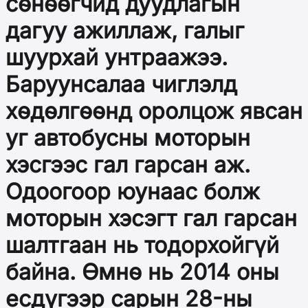
сөнөөгчид дуудлагын
дагуу ажиллаж, галыг
шуурхай унтраажээ.
Баруунсалаа чиглэлд
хөдөлгөөнд оролцож явсан
уг автобусны моторын
хэсгээс гал гарсан аж.
Одоогоор юунаас болж
моторын хэсэгт гал гарсан
шалтгаан нь тодорхойгүй
байна. Өмнө нь 2014 оны
есдүгээр сарын 28-ны