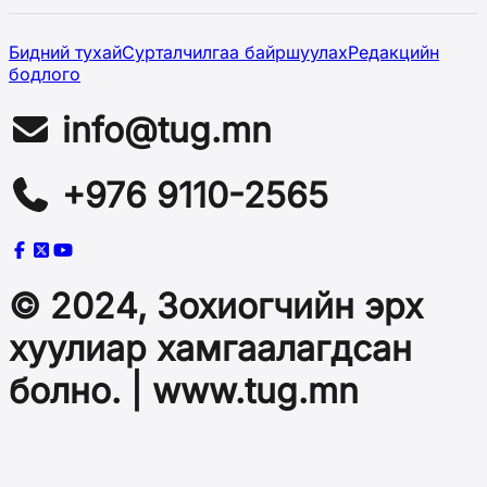
Бидний тухай
Сурталчилгаа байршуулах
Редакцийн
бодлого
info@tug.mn
+976 9110-2565
© 2024, Зохиогчийн эрх
хуулиар хамгаалагдсан
болно. | www.tug.mn