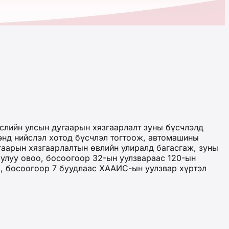
слийн улсын дугаарын хязгаарлалт зуны бүсчлэлд
энд нийслэл хотод бүсчлэл тогтоож, автомашины
гаарын хязгаарлалтын өвлийн улиралд багасгаж, зуны
Чулуу овоо, босоогоор 32-ын уулзвараас 120-ын
С, босоогоор 7 буудлаас ХААИС-ын уулзвар хүртэл