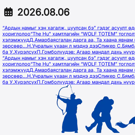
2026.08.06
“Ардын намыг хэн хагалж, цуулсан бэ” гэдэг асуулт ө
хориглолоо
“The Hu" хамтлагийн “WOLF TOTEM” тоглол
хэлэмжүүд
Д.Амарбаясгалан дарга аа, Та хаана явнам 
зөрсөөр...
Н.Учралын ухаан л мэднэ дээ
Спикер С.Бямб
ба У.Хүрэлсүх
П.Гомболүүдэв: Агаар мандал дахь нүү
“Ардын намыг хэн хагалж, цуулсан бэ” гэдэг асуулт ө
хориглолоо
“The Hu" хамтлагийн “WOLF TOTEM” тоглол
хэлэмжүүд
Д.Амарбаясгалан дарга аа, Та хаана явнам 
зөрсөөр...
Н.Учралын ухаан л мэднэ дээ
Спикер С.Бямб
ба У.Хүрэлсүх
П.Гомболүүдэв: Агаар мандал дахь нүү