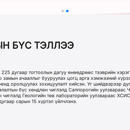
ЫН БҮС ТЭЛЛЭЭ
225 дугаар тогтоолын дагуу өнөөдрөөс тээврийн хэрэг
о замын ачааллыг бууруулах цогц арга хэмжээний хүрэ
өнд оролцуулах зохицуулалт хийсэн. Уг шийдвэрээр ду
аалалтын бүс хөндлөн чиглэлд Саппорогийн уулзвараас 
өн чиглэлд Геологийн төв лабораторийн уулзвараас ХСИ
угаар сарын 15 хүртэл үйлчлэнэ.