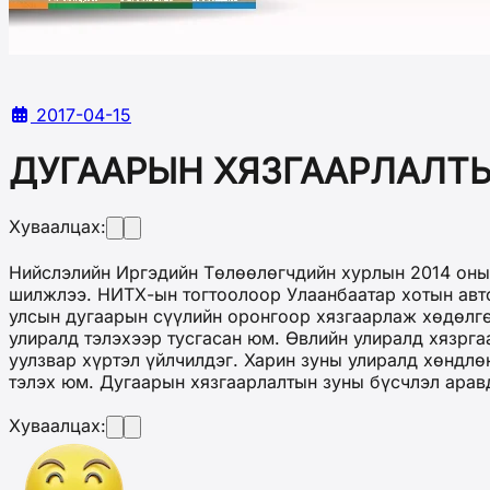
2017-04-15
ДУГААРЫН ХЯЗГААРЛАЛТ
Хуваалцах:
Нийслэлийн Иргэдийн Төлөөлөгчдийн хурлын 2014 оны 
шилжлээ. НИТХ-ын тогтоолоор Улаанбаатар хотын авт
улсын дугаарын сүүлийн оронгоор хязгаарлаж хөдөлгө
улиралд тэлэхээр тусгасан юм. Өвлийн улиралд хязрг
уулзвар хүртэл үйлчилдэг. Харин зуны улиралд хөндл
тэлэх юм. Дугаарын хязгаарлалтын зуны бүсчлэл аравд
Хуваалцах: