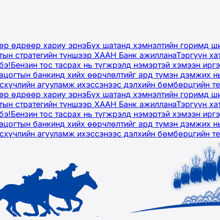
дөр өдрөөр хариу эрнэ
Бүх шатанд хэмнэлтийн горимд ши
тын стратегийн түншээр ХААН Банк ажиллана
Тэргүүн ха
бэ!
Бензин тос тасрах нь түгжрэлд нэмэртэй хэмээн ир
ацогтын банкинд хийх өөрчлөлтийг ард түмэн дэмжих н
рсхүчлийн агууламж ихэссэнээс дэлхийн бөмбөрцгийн т
дөр өдрөөр хариу эрнэ
Бүх шатанд хэмнэлтийн горимд ши
тын стратегийн түншээр ХААН Банк ажиллана
Тэргүүн ха
бэ!
Бензин тос тасрах нь түгжрэлд нэмэртэй хэмээн ир
ацогтын банкинд хийх өөрчлөлтийг ард түмэн дэмжих н
рсхүчлийн агууламж ихэссэнээс дэлхийн бөмбөрцгийн т