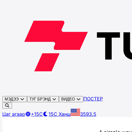
ПОСТЕР
МЭДЭЭ
ТУГ БРЭНД
ВИДЕО
Цаг агаар
+15C
15C
Ханш
3593.5