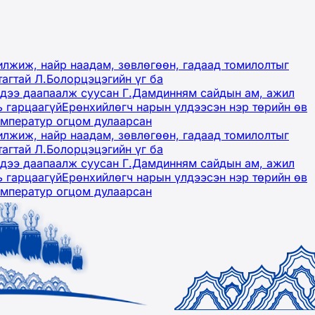
лжиж, найр наадам, зөвлөгөөн, гадаад томилолтыг
тагтай Л.Болорцэцэгийн үг ба
гэдээ даапаалж суусан Г.Дамдинням сайдын ам, ажил
ь гарцаагүй
Ерөнхийлөгч нарын үлдээсэн нэр төрийн өв
емператур огцом дулаарсан
лжиж, найр наадам, зөвлөгөөн, гадаад томилолтыг
тагтай Л.Болорцэцэгийн үг ба
гэдээ даапаалж суусан Г.Дамдинням сайдын ам, ажил
ь гарцаагүй
Ерөнхийлөгч нарын үлдээсэн нэр төрийн өв
емператур огцом дулаарсан