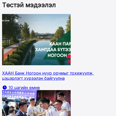
Төстэй мэдээлэл
ХААН Банк Ногоон нуур орчмыг тохижуулж,
цэцэрлэгт хүрээлэн байгуулна
10 цагийн өмнө