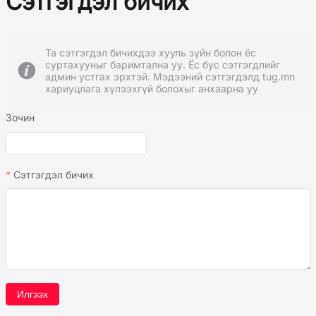
Сэтгэгдэл бичих
Та сэтгэгдэл бичихдээ хууль зүйн болон ёс
суртахууныг баримтална уу. Ёс бус сэтгэгдлийг
админ устгах эрхтэй. Мэдээний сэтгэгдэлд tug.mn
хариуцлага хүлээхгүй болохыг анхаарна уу
Зочин
Сэтгэгдэл бичих
Илгээх