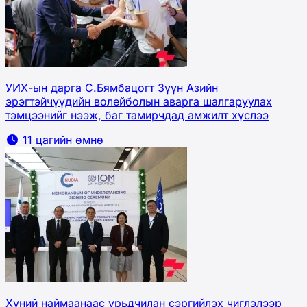
УИХ-ын дарга С.Бямбацогт Зүүн Азийн
эрэгтэйчүүдийн волейболын аварга шалгаруулах
тэмцээнийг нээж, баг тамирчдад амжилт хүслээ
11 цагийн өмнө
Хүний наймаанаас урьдчилан сэргийлэх чиглэлээр