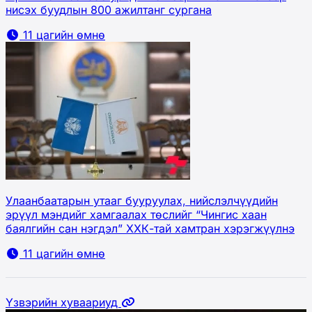
нисэх буудлын 800 ажилтанг сургана
11 цагийн өмнө
Улаанбаатарын утааг бууруулах, нийслэлчүүдийн
эрүүл мэндийг хамгаалах төслийг “Чингис хаан
баялгийн сан нэгдэл” ХХК-тай хамтран хэрэгжүүлнэ
11 цагийн өмнө
Үзвэрийн хуваариуд