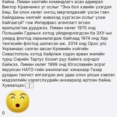
байна. Лиман хөлгийн командлагч асан адмирал
Виктор Кравченко уг ослыг “Энэ бол хэвийн үзэгдэл
биш. Би олон хөлөг онгоц мөргөлдөхийг үзсэн гэвч
байлдааны хөлгийг живэхэд хүргэсэн ослыг үзэж
байгаагүй” гэж Интерфакс агентлагт өгсөн
ярилцлагтаа дурджээ. Лиман хөлөг 1970 онд
Польшийн Гданьск хотод үйлдвэрлэгдсэн ба ЗХУ-ын
умард флотод харьяалагдаж байгаад 1974 онд Хар
тэнгисийн флотод шилжсэн аж. 2014 онд Орос улс
Украинаас салган авсан Кремийн хойгийн
Севастополь хотод байрлаж хэдэн арван жилийн
турш Сирийн Тартус боомт руу байнга зорчдог
байжээ. Лиман хөлөг 1999 онд Югославийн эсрэг
явуулсан НАТО-гийн ажиллагааг хянахаар Газар
дундын тэнгист илгээгдэн анх удаа олон улсын хэвлэл
мэдээллийн хэрэгслүүдийн анхааралд өртсөн байна.
Хуваалцах:
0