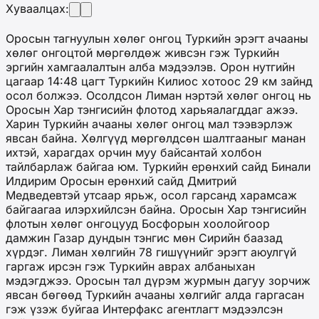
Хуваалцах:
Оросын тагнуулын хөлөг онгоц Туркийн эрэгт ачааны
хөлөг онгоцтой мөргөлдөж живсэн гэж Туркийн
эргийн хамгаалалтын алба мэдээлэв. Орон нутгийн
цагаар 14:48 цагт Туркийн Килиос хотоос 29 км зайнд
осол болжээ. Осолдсон Лиман нэртэй хөлөг онгоц нь
Оросын Хар тэнгисийн флотод харьяалагддаг ажээ.
Харин Туркийн ачааны хөлөг онгоц мал тээвэрлэж
явсан байна. Хөлгүүд мөргөлдсөн шалтгааныг манан
ихтэй, харагдах орчин муу байсантай холбон
тайлбарлаж байгаа юм. Туркийн ерөнхий сайд Бинали
Илдирим Оросын ерөнхий сайд Дмитрий
Медведевтэй утсаар ярьж, осол гарсанд харамсаж
байгаагаа илэрхийлсэн байна. Оросын Хар тэнгисийн
флотын хөлөг онгоцууд Босфорын хоолойгоор
дамжин Газар дундын тэнгис мөн Сирийн баазад
хүрдэг. Лиман хөлгийн 78 гишүүнийг эрэгт аюулгүй
гаргаж ирсэн гэж Туркийн аврах албаныхан
мэдэгджээ. Оросын тал дүрэм журмын дагуу зорчиж
явсан бөгөөд Туркийн ачааны хөлгийг алда гаргасан
гэж үзэж буйгаа Интерфакс агентлагт мэдээлсэн