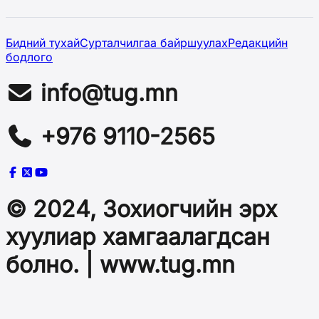
Бидний тухай
Сурталчилгаа байршуулах
Редакцийн
бодлого
info@tug.mn
+976 9110-2565
© 2024, Зохиогчийн эрх
хуулиар хамгаалагдсан
болно. | www.tug.mn