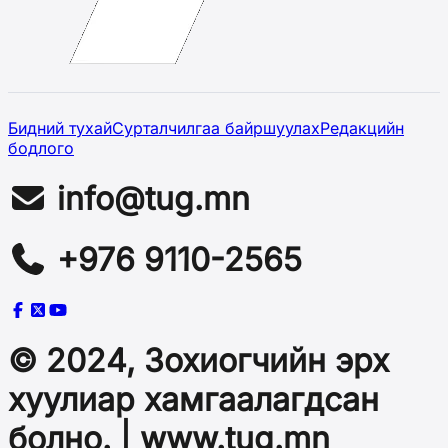
Бидний тухай
Сурталчилгаа байршуулах
Редакцийн
бодлого
info@tug.mn
+976 9110-2565
© 2024, Зохиогчийн эрх
хуулиар хамгаалагдсан
болно. | www.tug.mn