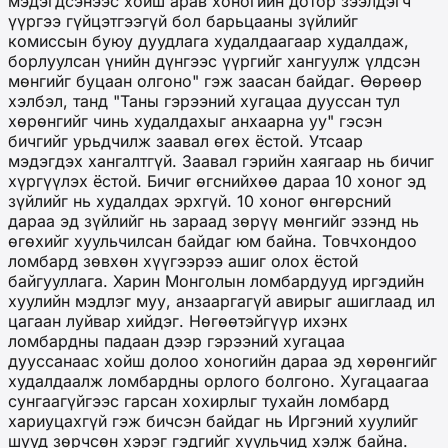
мэдэгдсэнээс хойш арав хоногийн дотор зээлдэгч
үүргээ гүйцэтгээгүй бол барьцааны зүйлийг
комиссын буюу дуудлага худалдаагаар худалдаж,
борлуулсан үнийн дүнгээс үүргийг хангуулж үлдсэн
мөнгийг буцаан олгоно" гэж заасан байдаг. Өөрөөр
хэлбэл, танд "Таны гэрээний хугацаа дууссан тул
хөрөнгийг чинь худалдахыг анхаарна уу" гэсэн
бичгийг урьдчилж заавал өгөх ёстой. Утсаар
мэдэгдэх хангалтгүй. Заавал гэрийн хаягаар нь бичиг
хүргүүлэх ёстой. Бичиг өгснийхөө дараа 10 хоног эд
зүйлийг нь худалдах эрхгүй. 10 хоног өнгөрсний
дараа эд зүйлийг нь зараад зөрүү мөнгийг эзэнд нь
өгөхийг хуульчилсан байдаг юм байна. Товчхондоо
ломбард зөвхөн хүүгээрээ ашиг олох ёстой
байгууллага. Харин Монголын ломбардууд иргэдийн
хуулийн мэдлэг муу, анзааргагүй авирыг ашиглаад ил
цагаан луйвар хийдэг. Нөгөөтэйгүүр ихэнх
ломбардны падаан дээр гэрээний хугацаа
дууссанаас хойш долоо хоногийн дараа эд хөрөнгийг
худалдаалж ломбардны орлого болгоно. Хугацаагаа
сунгаагүйгээс гарсан хохирлыг тухайн ломбард
хариуцахгүй гэж бичсэн байдаг нь Иргэний хуулийг
шууд зөрчсөн хэрэг гэдгийг хуульчид хэлж байна.