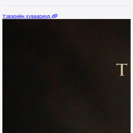
Үзвэрийн хуваариуд