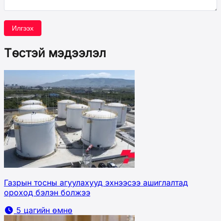
Илгээх
Төстэй мэдээлэл
Газрын тосны агуулахууд эхнээсээ ашиглалтад
ороход бэлэн болжээ
5 цагийн өмнө