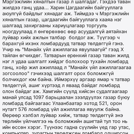
Мэргэжлийн хяналтын газар л шалгадаг. Гэхдээ таван
жилдээ ганц удаа... Харин Цагдаагийн байгууллага
аюулгүй байдлыг хянадаг аж. Тиймдээ ч Мэргэжлийн
хяналтын газар, цагдаагийн байгууллага хааяа нэг
шалгаад захиргааны хариуцлагаар торгууль
ноогдуулаад л өнгөрөхөөс өөр асуудалгүй аятайхан
луйвар хийх ажлын талбар болдог аж. Түүгээр ч
барахгүй ихэнх ломбардууд татвар төлдөггүй гэнэ.
Учир нь "Манайх үйл ажиллагаа явуулаагүй" гээд X
тайлан өгчихдөг. Татварын ерөнхий газар таван жилд
нэг л удаа шалгалт хийдэг болохоор тухайн ломбард
ганц, хоёр жил ажиллаад л "Манайх үйл ажиллагаагаа
зогсоолоо" гэчихээд шалгалт орох боломжгүй
болчихдог юм байна. Иймэрхүү аргаар ямар ч татвар
төлдөггүй, ашиг хүртээд л яваад байдаг ломбард
олон байдаг аж. Хамгийн сүүлд хийсэн судалгаагаар
манай улсад 1097 барьцаалан зээлдүүлэх газар буюу
ломбард байгаагаас Улаанбаатар хотод 521, орон
нутагт 576 ломбард үйл ажиллагаа явуулж байна.
Өөрөөр хэлбэл луйвар хийж, татвар төлдөггүй энэ
төрлийн үйлчилгээ нь боломжийн ашигтай тул тоо нь
ийн өссөн хэрэг. Түүнээс гадна сүүлийн үед гар утас,
компьютер, зурагтын төрөлжсөн ломбард олширсон.