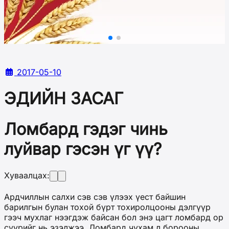
2017-05-10
ЭДИЙН ЗАСАГ
Ломбард гэдэг чинь
луйвар гэсэн үг үү?
Хуваалцах:
Ардчиллын салхи сэв сэв үлээх үест байшин
барилгын булан тохой бүрт тохиролцооны дэлгүүр
гээч мухлаг нээгдэж байсан бол энэ цагт ломбард ор
суурийг нь эзэлжээ. Ломбард чухам л борооны