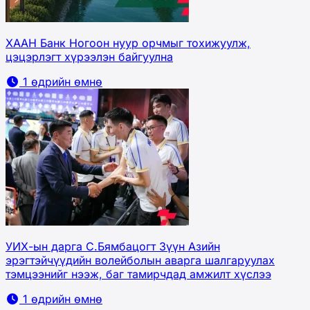
ХААН Банк Ногоон нуур орчмыг тохижуулж,
цэцэрлэгт хүрээлэн байгуулна
1 өдрийн өмнө
УИХ-ын дарга С.Бямбацогт Зүүн Азийн
эрэгтэйчүүдийн волейболын аварга шалгаруулах
тэмцээнийг нээж, баг тамирчдад амжилт хүслээ
1 өдрийн өмнө