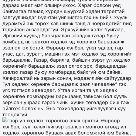
дараах мөөг мэт олширчихож. Хэрэг болсон үед
байгаагаа тавиад хурдан шуурхай хэдэн төгрөгтэй
залгуулчихдаг буянтай үйлчилгээ гэх нь бий ч хууль
дүрэмгүй аж төрөх хэв шинж тэнд л ноёрхдогийг бид
төдийлөн анзаардаггүй. Эрхзүйчийн хэлж буйгаар,
Иргэний хуульд барьцаалан зээлдэх газар буюу
ломбард нь зөвхөн хөдлөх эд хөрөнгө барьцаалж
зээл олгох ёстой. Өөрөөр хэлбэл, үнэт эдлэл, гар
утас, цаг, зурагт, машин гэх мэт хөдлөх эд хөрөнгийг
барьцаална. Газар, барилга, байшин зэрэг үл хөдлөх
хөрөнгийг барьцаалж зээл олгох эрх, барьцаалдан
зээлэх газар буюу ломбардад байхгүй юм байна.
Хачирхалтай нь зарын сонин, мэдээллийн сайтуудаар
“үл хөдлөх хөрөнгө барьцаалж зээл чөлөөлнө” гэх
үгс тогтмол хөвөрдөг. Угтаа иргэн та үл хөдлөх
хөрөнгөө ломбардны барьцаанд тавьсан бол хууль
зөрчсөн учраас гэрээ чинь хүчин төгөлдөр биш гэж
ойлгож болох нь. Энэ тохиолдолд үйлчлүүлэгч хүү
тооцохгүй
гээр үл хөдлөх хөрөнгөө авах эрхтэй. Өөрөөр
хэлбэл, хүү төлөхгүйгээр зээлсэн мөнгөө өгөөд үл
хөдлөх хөрөнгөө буцааж авах боломжтой юм байна.