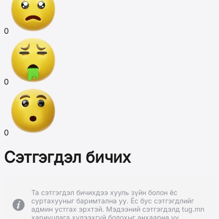
0
0
0
Сэтгэгдэл бичих
Та сэтгэгдэл бичихдээ хууль зүйн болон ёс
суртахууныг баримтална уу. Ёс бус сэтгэгдлийг
админ устгах эрхтэй. Мэдээний сэтгэгдэлд tug.mn
хариуцлага хүлээхгүй болохыг анхаарна уу