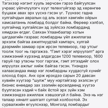
Тэгэхээр нэгэнт хууль зөрчсөн гэрээ байгуулсан
учраас үйлчлүүлэгч хүүг төлөхгүйгээр эд хөрөнгөө
буцааж авах эрх үүснэ гэсэн үг. Түүнээс гадна
хулгайчдын авралын од аль эсвэл хамгийн ойрын
хамсаатаннь ломбард болдог байна. Өөрөөр хэлбэл,
хулгайчид хулгайлсан эд зүйлсээ ломбарданд
хямдхан өгдөг. Саяхан Улаанбаатар хотын
цагдаагийн газраас ломбардны үйл ажиллагаа
эрхэлж байгаа ажилтнуудтай хамтарч, хулгай
дээрмийн замаар орж ирсэн телевизор, гар утсыг
тоолж тоог нь гаргажээ. “Гэмт хэрэг илрүүлэлт” арга
хэмжээний хүрээнд алдагдсан 1200 телевизор, 1600
гаруй гар утасны тоог гаргаж, гэмт этгээдийг олох
илрүүлэх ажлыг хийж байгаа гэсэн. Үнэндээ
халаасандаа ямар нэг ломбардны хуудасгүй хүнийг
олоход бэрх. Анх орж ирэхдээ сарын 20 давсан
хувийн хүүгээр “шулж” муу нэртэйгээр эхэлсэн уг
бизнес өнөөдөр зах зээлийн өрсөлдөөнд хүүгээ
буулгасан хэдий ч байх ёстой эрх зүйн хэм
хэмжээндээ ажиллаж хэвшээгүй л байна. Энэ нь нэг
талаар хяналт шалгалт султай холбоотой. Эх
сурвалжийн өгүүлснээр, Монголд ломбардыг