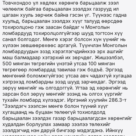
Товчхондоо үл хөдлөх хөрөнгө барьцаалж зээл
чөлөөлж байгаа барьцаалан зээлдэх газрууд ил
цагаан хууль зөрчиж байна гэсэн үг. Түүнээс гадна
хуульд, барьцаалан зээлдэх хүүг талууд өөрсдөө
тохиролцоно гэж заасан байдаг ч Монголын
ломбардууд тохиролцолгүйгээр шууд тогтсон хүү
санал болгодог. Мөнгө хэрэг болсон хүн үүнийг нь
хүлээн зөвшөөрөхөөс аргагүй. Түүнчлэн Монголын
ломбардуудын эзэд хэрэглэгчдийнхээ эрх ашгийг
маш балмадаар хэтэрхий их зөрчдөг. Жишээлбэл,
500 мянган төгрөгийн үнэтэй утсаа 100 мянган
төгрөгөөр ломбардад тавилаа гэж бодъё. Эргээд
мөнгөний боломжгүйгээс утсаа авч чадахгүй хугацаа
хэтрэхэд ломбардны эзэд шууд зарчихдаг. Эргээд
зөрүү мөнгийг нь олгодоггүй. Угтаа эд хөрөнгийг нь
зарсан бол зөрүү мөнгийг эзэнд нь олгох үүргийг
тухайн ломбард хүлээдэг. Иргэний хуулийн 286.3-т
"Зээлдэгч зээлсэн мөнгө болон түүний хүүг
хугацаанд нь буцаан төлөөгүй тохиолдолд
барьцаалан зээлдэх газар барьцаалагдсан хөрөнгийг
худалдан борлуулах замаар зээлээ төлөхийг
зээлдэгчид нэн даруй бичгээр мэдэгдэнэ. Ийнхүү