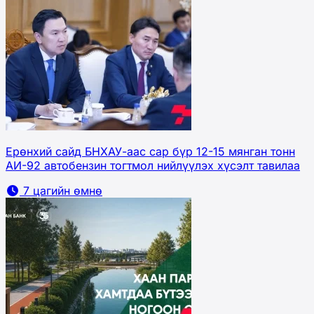
Ерөнхий сайд БНХАУ-аас сар бүр 12-15 мянган тонн
АИ-92 автобензин тогтмол нийлүүлэх хүсэлт тавилаа
7 цагийн өмнө