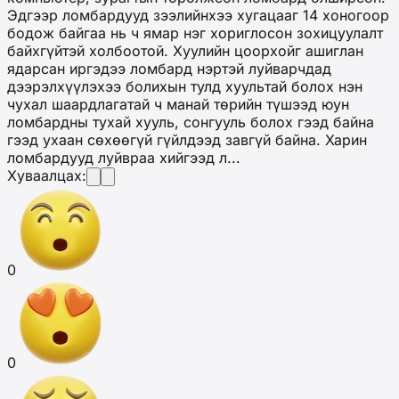
Эдгээр ломбардууд зээлийнхээ хугацааг 14 хоногоор
бодож байгаа нь ч ямар нэг хориглосон зохицуулалт
байхгүйтэй холбоотой. Хуулийн цоорхойг ашиглан
ядарсан иргэдээ ломбард нэртэй луйварчдад
дээрэлхүүлэхээ болихын тулд хуультай болох нэн
чухал шаардлагатай ч манай төрийн түшээд юун
ломбардны тухай хууль, сонгууль болох гээд байна
гээд ухаан сөхөөгүй гүйлдээд завгүй байна. Харин
ломбардууд луйвраа хийгээд л...
Хуваалцах:
0
0