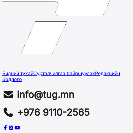
Бидний тухай
Сурталчилгаа байршуулах
Редакцийн
бодлого
info@tug.mn
+976 9110-2565