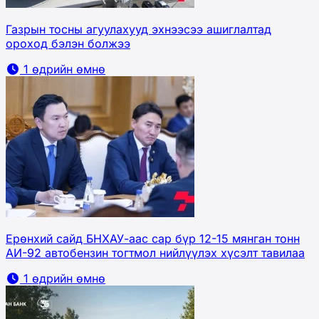
Газрын тосны агуулахууд эхнээсээ ашиглалтад
ороход бэлэн болжээ
1 өдрийн өмнө
Ерөнхий сайд БНХАУ-аас сар бүр 12-15 мянган тонн
АИ-92 автобензин тогтмол нийлүүлэх хүсэлт тавилаа
1 өдрийн өмнө