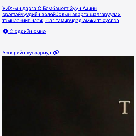
УИХ-ын дарга С.Бямбацогт Зүүн Азийн
эрэгтэйчүүдийн волейболын аварга шалгаруулах
тэмцээнийг нээж, баг тамирчдад амжилт хүслээ
2 өдрийн өмнө
Үзвэрийн хуваариуд