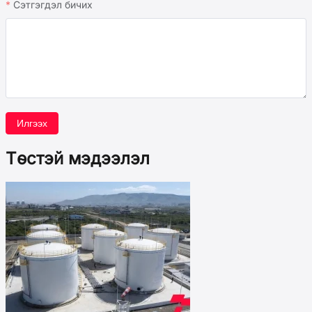
Сэтгэгдэл бичих
Илгээх
Төстэй мэдээлэл