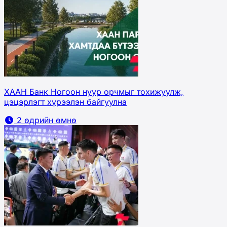
ХААН Банк Ногоон нуур орчмыг тохижуулж,
цэцэрлэгт хүрээлэн байгуулна
2 өдрийн өмнө