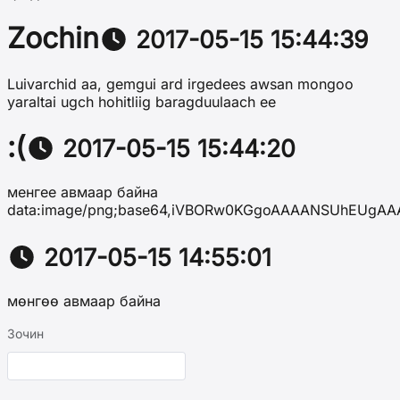
Zochin
2017-05-15 15:44:39
Luivarchid aa, gemgui ard irgedees awsan mongoo
yaraltai ugch hohitliig baragduulaach ee
:(
2017-05-15 15:44:20
менгее авмаар байна
data:image/png;base64,iVBORw0KGgoAAAANSUhEUgA
2017-05-15 14:55:01
мөнгөө авмаар байна
Зочин