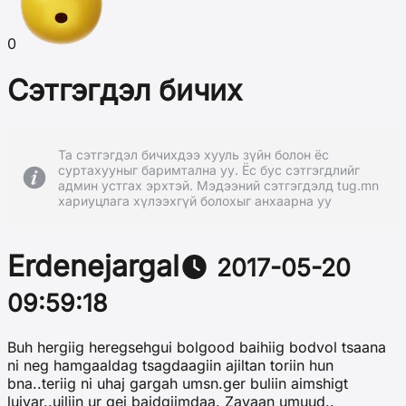
0
Сэтгэгдэл бичих
Та сэтгэгдэл бичихдээ хууль зүйн болон ёс
суртахууныг баримтална уу. Ёс бус сэтгэгдлийг
админ устгах эрхтэй. Мэдээний сэтгэгдэлд tug.mn
хариуцлага хүлээхгүй болохыг анхаарна уу
Erdenejargal
2017-05-20
09:59:18
Buh hergiig heregsehgui bolgood baihiig bodvol tsaana
ni neg hamgaaldag tsagdaagiin ajiltan toriin hun
bna..teriig ni uhaj gargah umsn.ger buliin aimshigt
luivar..uiliin ur gej baidgiimdaa. Zavaan umuud..