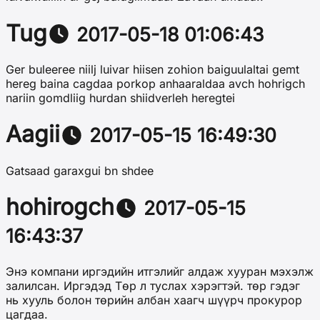
Tug
2017-05-18 01:06:43
Ger buleeree niilj luivar hiisen zohion baiguulaltai gemt
hereg baina cagdaa porkop anhaaraldaa avch hohrigch
nariin gomdliig hurdan shiidverleh heregtei
Aagii
2017-05-15 16:49:30
Gatsaad garaxgui bn shdee
hohirogch
2017-05-15
16:43:37
Энэ компани иргэдийн итгэлийг алдаж хууран мэхэлж
залилсан. Иргэдэд Төр л туслах хэрэгтэй. төр гэдэг
нь хууль болон төрийн албан хаагч шүүрч прокурор
цагдаа.