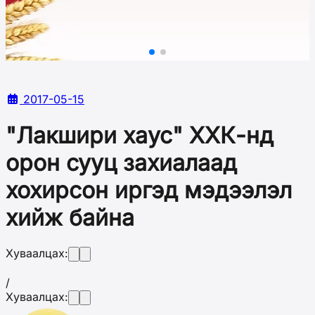
2017-05-15
"Лакшири хаус" ХХК-нд
орон сууц захиалаад
хохирсон иргэд мэдээлэл
хийж байна
Хуваалцах:
/
Хуваалцах: