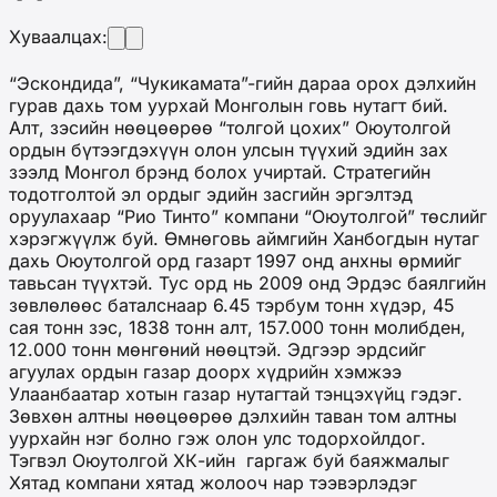
Хуваалцах:
“Эскондида”, “Чукикамата”-гийн дараа орох дэлхийн
гурав дахь том уурхай Монголын говь нутагт бий.
Алт, зэсийн нөөцөөрөө “толгой цохих” Оюутолгой
ордын бүтээгдэхүүн олон улсын түүхий эдийн зах
зээлд Монгол брэнд болох учиртай. Стратегийн
тодотголтой эл ордыг эдийн засгийн эргэлтэд
оруулахаар “Рио Тинто” компани “Оюутолгой” төслийг
хэрэгжүүлж буй. Өмнөговь аймгийн Ханбогдын нутаг
дахь Оюутолгой орд газарт 1997 онд анхны өрмийг
тавьсан түүхтэй. Тус орд нь 2009 онд Эрдэс баялгийн
зөвлөлөөс баталснаар 6.45 тэрбум тонн хүдэр, 45
сая тонн зэс, 1838 тонн алт, 157.000 тонн молибден,
12.000 тонн мөнгөний нөөцтэй. Эдгээр эрдсийг
агуулах ордын газар доорх хүдрийн хэмжээ
Улаанбаатар хотын газар нутагтай тэнцэхүйц гэдэг.
Зөвхөн алтны нөөцөөрөө дэлхийн таван том алтны
уурхайн нэг болно гэж олон улс тодорхойлдог.
Тэгвэл Оюутолгой ХК-ийн гаргаж буй баяжмалыг
Хятад компани хятад жолооч нар тээвэрлэдэг