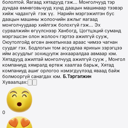
бололтой. Яагаад хятадууд гэж... Монголчууд тэр
дундаа өмнөговьчууд хүнд даацын машинаар тээвэр
хийж чадахгүй гэж үү. Нарийн мэргэжилтэн бус
даацын машины жолоочийн ажлыг яагаад
монголчуудаар хийлгэж болохгүй гэж... Эх
сурвалжийн өгүүлснээр Ханбогд, Цогтцэций суманд
мэргэшсэн олон жолооч гэртээ ажилгүй сууж,
Оюутолгойд өгсөн анкетынхаа араас чимээ чагнан
суудаг гэх. Бодлогын том асуудлаа ярихын зэрэгцээ
ийм асуудлыг зохицуулж анхааралдаа авмаар юм.
Хятадууд ажилтай монголчууд ажилгүй сууж , Монгол
компаниуд хямралд өртөж хаалгаа барьж, Хятад
компаниуд ашиг орлогоо нэмэгдүүлээд яваад байж
болмооргүй санагдах юм.
Б.Тэргэлжин
Хуваалцах:
0