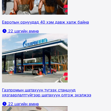
Европын орнуудад 40 хэм давж халж байна
22 цагийн өмнө
Газпромын шатахуун түгээх станцууд
хязгаарлалтгүйгээр шатахуун олгож эхэлжээ
22 цагийн өмнө