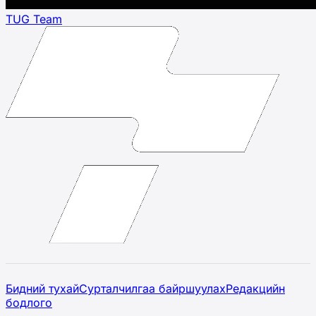
TUG Team
Бидний тухай
Сурталчилгаа байршуулах
Редакцийн
бодлого