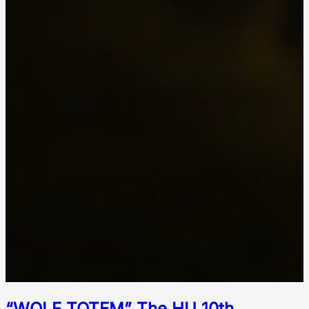
“WOLF TOTEM” The HU 10th