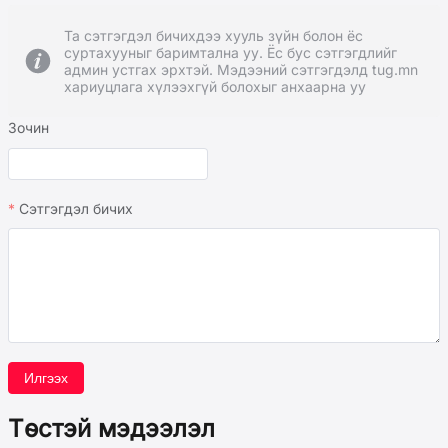
Та сэтгэгдэл бичихдээ хууль зүйн болон ёс
суртахууныг баримтална уу. Ёс бус сэтгэгдлийг
админ устгах эрхтэй. Мэдээний сэтгэгдэлд tug.mn
хариуцлага хүлээхгүй болохыг анхаарна уу
Зочин
Сэтгэгдэл бичих
Илгээх
Төстэй мэдээлэл