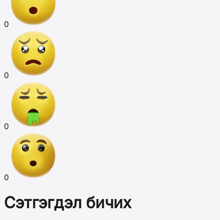
0
0
0
0
Сэтгэгдэл бичих