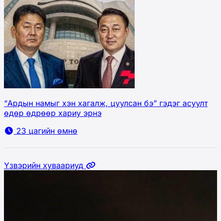
“Ардын намыг хэн хагалж, цуулсан бэ” гэдэг асуулт
өдөр өдрөөр хариу эрнэ
23 цагийн өмнө
Үзвэрийн хуваариуд