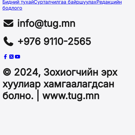
Бидний тухай
Сурталчилгаа байршуулах
Редакцийн
бодлого
info@tug.mn
+976 9110-2565
© 2024, Зохиогчийн эрх
хуулиар хамгаалагдсан
болно. | www.tug.mn