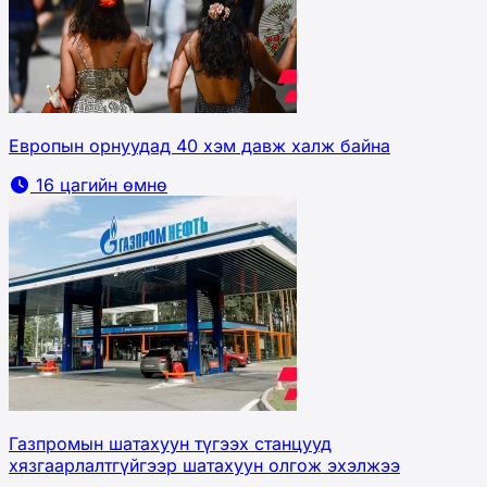
Европын орнуудад 40 хэм давж халж байна
16 цагийн өмнө
Газпромын шатахуун түгээх станцууд
хязгаарлалтгүйгээр шатахуун олгож эхэлжээ