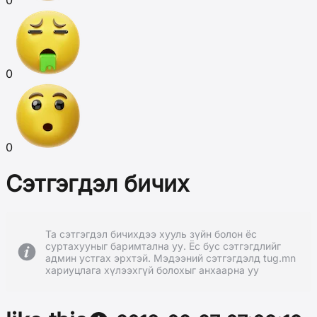
0
0
0
Сэтгэгдэл бичих
Та сэтгэгдэл бичихдээ хууль зүйн болон ёс
суртахууныг баримтална уу. Ёс бус сэтгэгдлийг
админ устгах эрхтэй. Мэдээний сэтгэгдэлд tug.mn
хариуцлага хүлээхгүй болохыг анхаарна уу