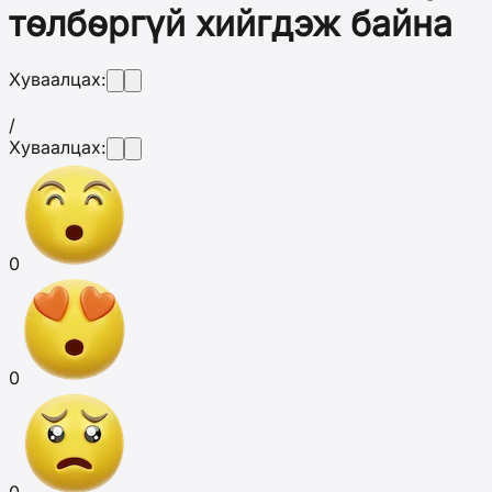
төлбөргүй хийгдэж байна
Хуваалцах:
/
Хуваалцах:
0
0