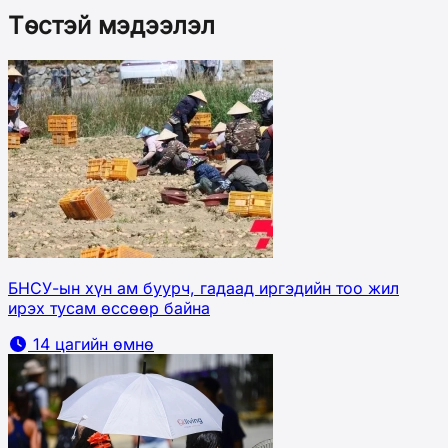
Төстэй мэдээлэл
БНСУ-ын хүн ам буурч, гадаад иргэдийн тоо жил
ирэх тусам өссөөр байна
14 цагийн өмнө