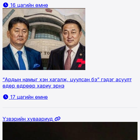
16 цагийн өмнө
“Ардын намыг хэн хагалж, цуулсан бэ” гэдэг асуулт
өдөр өдрөөр хариу эрнэ
17 цагийн өмнө
Үзвэрийн хуваариуд