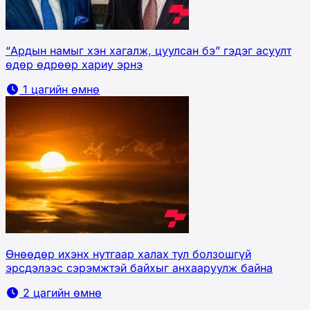
“Ардын намыг хэн хагалж, цуулсан бэ” гэдэг асуулт
өдөр өдрөөр хариу эрнэ
1 цагийн өмнө
Өнөөдөр ихэнх нутгаар халах тул болзошгүй
эрсдэлээс сэрэмжтэй байхыг анхааруулж байна
2 цагийн өмнө