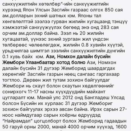
санхүүжилтийн хөтөлбөр”-ийн санхүүжилтийн
хүрээнд Япон Улсын Засгийн газраас олгох 850 сая
ам.долларын эхний шатных юм. Японы тал
хөнгөлөлттэй зээлээ гурван жилийн хугацаанд тэнцүү
хэмжээтэй санхүүжүүлэх бөгөөд энэ онд 283 сая
орчим ам.доллар байна. Зээл нь 20 жилийн
хугацаатай, үүнээс эхний зургаан жил үндсэн
төлбөрөөс чөлөөлөгдөж, жилийн 0.8 хувийн хүүтэй,
урьдчилгаа шимтгэл зээлийн санхүүжилтийн дүнгийн
0.1 хувь байх юм.
Ази, Номхон далайн бүсийн
Жембори Улаанбаатар хотод болно
Ази, Номхон
далайн бүсийн 31 дүгээр Жемборид шаардагдах
хөрөнгийг Засгийн газрын нөөц сангаас гаргахаар
тогтлоо. Дөрвөн жил тутам зохион байгуулдаг
Жембори нь скаут болон скаутын хөдөлгөөнийг
сонирхогч 11-17 насны хүүхдүүдийн майхант
цугларалт юм. Манай улс 2012 онд Бангладеш Улсад
болсон Бүсийн их хурлаас 31 дүгээр Жембориг
зохион байгуулах эрхээ авсан байна. Ирэх сарын 27-
ноос наймдугаар сарын хоёрны өдрүүдэд
“Найрамдал” цогцолборт болох Жемборид гадаадын
50 гаруй орны 2000, манай 4000 орчим хүүхэд, 1600