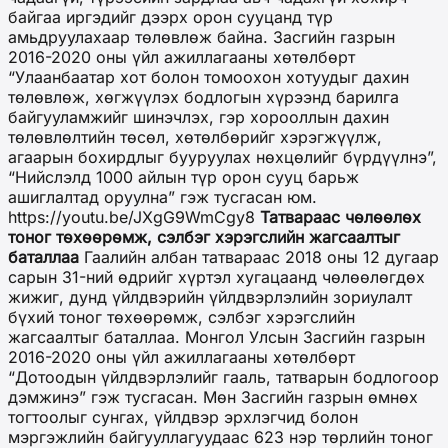
байгаа иргэдийг дээрх орон сууцанд түр
амьдруулахаар төлөвлөж байна. Засгийн газрын
2016-2020 оны үйл ажиллагааны хөтөлбөрт
“Улаанбаатар хот болон томоохон хотуудыг дахин
төлөвлөж, хөгжүүлэх бодлогын хүрээнд барилга
байгууламжийг шинэчлэх, гэр хорооллын дахин
төлөвлөлтийн төсөл, хөтөлбөрийг хэрэгжүүлж,
агаарын бохирдлыг бууруулах нөхцөлийг бүрдүүлнэ”,
“Нийслэлд 1000 айлын түр орон сууц барьж
ашиглалтад оруулна” гэж тусгасан юм.
https://youtu.be/JXgG9WmCgy8
Татвараас чөлөөлөх
тоног төхөөрөмж, сэлбэг хэрэгслийн жагсаалтыг
баталлаа
Гаалийн албан татвараас 2018 оны 12 дугаар
сарын 31-ний өдрийг хүртэл хугацаанд чөлөөлөгдөх
жижиг, дунд үйлдвэрийн үйлдвэрлэлийн зориулалт
бүхий тоног төхөөрөмж, сэлбэг хэрэгслийн
жагсаалтыг баталлаа. Монгол Улсын Засгийн газрын
2016-2020 оны үйл ажиллагааны хөтөлбөрт
“Дотоодын үйлдвэрлэлийг гааль, татварын бодлогоор
дэмжинэ” гэж тусгасан. Мөн Засгийн газрын өмнөх
тогтоолыг сунгах, үйлдвэр эрхлэгчид болон
мэргэжлийн байгууллагуудаас 623 нэр төрлийн тоног