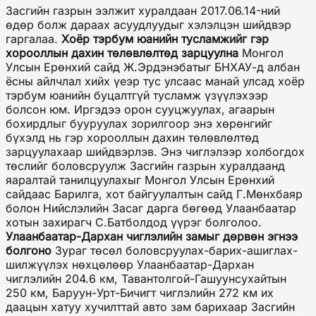
Засгийн газрын ээлжит хуралдаан 2017.06.14-ний
өдөр болж дараах асуудлуудыг хэлэлцэн шийдвэр
гаргалаа.
Хоёр тэрбум юанийн тусламжийг гэр
хорооллын дахин төлөвлөлтөд зарцуулна
Монгол
Улсын Ерөнхий сайд Ж.Эрдэнэбатыг БНХАУ-д албан
ёсны айлчлал хийх үеэр тус улсаас манай улсад хоёр
тэрбум юанийн буцалтгүй тусламж үзүүлэхээр
болсон юм. Иргэдээ орон сууцжуулах, агаарын
бохирдлыг бууруулах зорилгоор энэ хөрөнгийг
бүхэлд нь гэр хорооллын дахин төлөвлөлтөд
зарцуулахаар шийдвэрлэв. Энэ чиглэлээр холбогдох
төслийг боловсруулж Засгийн газрын хуралдаанд
яаралтай танилцуулахыг Монгол Улсын Ерөнхий
сайдаас Барилга, хот байгуулалтын сайд Г.Мөнхбаяр
болон Нийслэлийн Засаг дарга бөгөөд Улаанбаатар
хотын захирагч С.Батболдод үүрэг болголоо.
Улаанбаатар-Дархан чиглэлийн замыг дөрвөн эгнээ
болгоно
Зураг төсөл боловсруулах-барих-ашиглах-
шилжүүлэх нөхцөлөөр Улаанбаатар-Дархан
чиглэлийн 204.6 км, Тавантолгой-Гашуунсухайтын
250 км, Баруун-Урт-Бичигт чиглэлийн 272 км их
даацын хатуу хучилттай авто зам барихаар Засгийн