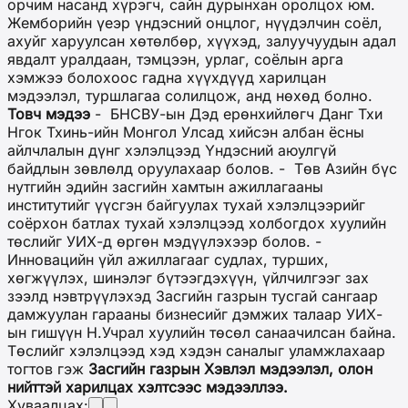
орчим насанд хүрэгч, сайн дурынхан оролцох юм.
Жемборийн үеэр үндэсний онцлог, нүүдэлчин соёл,
ахуйг харуулсан хөтөлбөр, хүүхэд, залуучуудын адал
явдалт уралдаан, тэмцээн, урлаг, соёлын арга
хэмжээ болохоос гадна хүүхдүүд харилцан
мэдээлэл, туршлагаа солилцож, анд нөхөд болно.
Товч мэдээ
- БНСВУ-ын Дэд ерөнхийлөгч Данг Тхи
Нгок Тхинь-ийн Монгол Улсад хийсэн албан ёсны
айлчлалын дүнг хэлэлцээд Үндэсний аюулгүй
байдлын зөвлөлд оруулахаар болов. - Төв Азийн бүс
нутгийн эдийн засгийн хамтын ажиллагааны
институтийг үүсгэн байгуулах тухай хэлэлцээрийг
соёрхон батлах тухай хэлэлцээд холбогдох хуулийн
төслийг УИХ-д өргөн мэдүүлэхээр болов. -
Инновацийн үйл ажиллагааг судлах, турших,
хөгжүүлэх, шинэлэг бүтээгдэхүүн, үйлчилгээг зах
зээлд нэвтрүүлэхэд Засгийн газрын тусгай сангаар
дамжуулан гарааны бизнесийг дэмжих талаар УИХ-
ын гишүүн Н.Учрал хуулийн төсөл санаачилсан байна.
Төслийг хэлэлцээд хэд хэдэн саналыг уламжлахаар
тогтов гэж
Засгийн газрын Хэвлэл мэдээлэл, олон
нийттэй харилцах хэлтсээс мэдээллээ.
Хуваалцах: