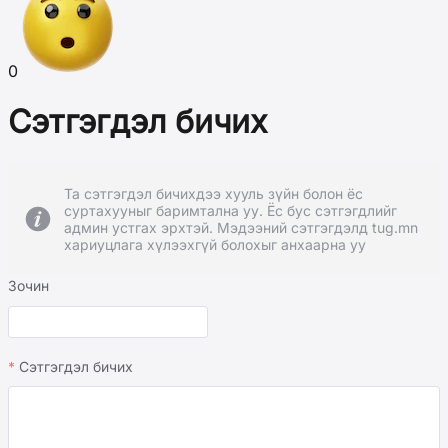
0
Сэтгэгдэл бичих
Та сэтгэгдэл бичихдээ хууль зүйн болон ёс
суртахууныг баримтална уу. Ёс бус сэтгэгдлийг
админ устгах эрхтэй. Мэдээний сэтгэгдэлд tug.mn
хариуцлага хүлээхгүй болохыг анхаарна уу
Зочин
Сэтгэгдэл бичих