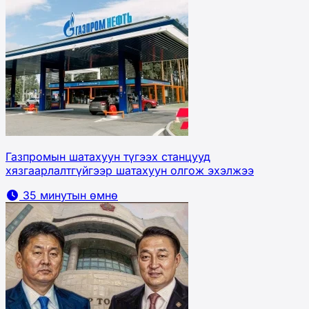
Газпромын шатахуун түгээх станцууд
хязгаарлалтгүйгээр шатахуун олгож эхэлжээ
35 минутын өмнө