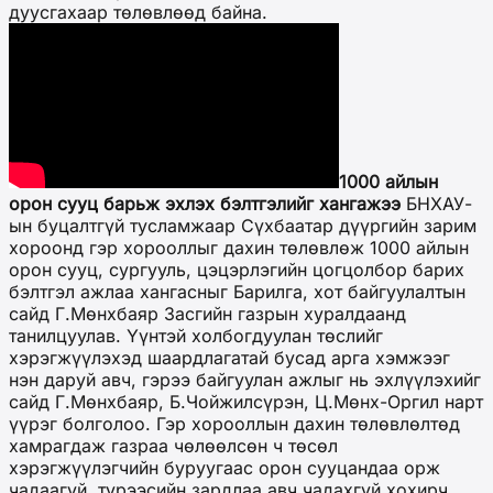
дуусгахаар төлөвлөөд байна.
1000 айлын
орон сууц барьж эхлэх бэлтгэлийг хангажээ
БНХАУ-
ын буцалтгүй тусламжаар Сүхбаатар дүүргийн зарим
хороонд гэр хорооллыг дахин төлөвлөж 1000 айлын
орон сууц, сургууль, цэцэрлэгийн цогцолбор барих
бэлтгэл ажлаа хангасныг Барилга, хот байгуулалтын
сайд Г.Мөнхбаяр Засгийн газрын хуралдаанд
танилцуулав. Үүнтэй холбогдуулан төслийг
хэрэгжүүлэхэд шаардлагатай бусад арга хэмжээг
нэн даруй авч, гэрээ байгуулан ажлыг нь эхлүүлэхийг
сайд Г.Мөнхбаяр, Б.Чойжилсүрэн, Ц.Мөнх-Оргил нарт
үүрэг болголоо. Гэр хорооллын дахин төлөвлөлтөд
хамрагдаж газраа чөлөөлсөн ч төсөл
хэрэгжүүлэгчийн буруугаас орон сууцандаа орж
чадаагүй, түрээсийн зардлаа авч чадахгүй хохирч