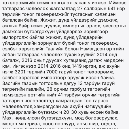
төхөөрөмжийг нэмж хөнгөлөх санал ч иржээ. Иймээс
татвараас чөлөөлөх жагсаалтад 27 салбарын 641 нэр
төрлийн тоног төхөөрөмжийг тусгасныг хэлэлцэн
баталсан байна. Жижиг, дунд үйлдвэрийг дэмжиж,
ажлын байр нэмэгдүүлэх, импортыг орлох, экспортыг
дэмжсэн бүтээгдэхүүн үйлдвэрлэх зорилгоор
импортолж байгаа жижиг, дунд үйлдвэрийн
үйлдвэрлэлийн зориулалт бүхий тоног төхөөрөмж,
сэлбэг хэрэгслийг Гаалийн болон Нэмэгдсэн өртгийн
албан татвараас чөлөөлөх тухай хуулийг 2014 онд
баталж, 2016 оныг дуусах хугацаанд дагаж мөрдсөн
юм. Ингэснээр 2014-2016 онд 1419 иргэн, аж ахуйн
нэгж 3201 төрлийн 7000 гаруй тоног төхөөрөмж,
сэлбэг хэрэгсэл импортоор оруулж ирсэн байна.
Засгийн газрын тогтоолын дагуу 13 тэрбум гаруй
төгрөгийн гаалийн, 28 орчим тэрбум төгрөгийн
нэмэгдсэн өртгийн нийт 41 тэрбум орчим төгрөгийн
татварын чөлөөлөлтөд хамрагдсан тоо гарчээ.
Чөлөөлөлтөд хамрагдсан аж ахуйн нэгжүүдийн
үйлдвэрлэлийн бүтээмж ч 20-30 хувь өссөн байна.
Мах, нөөшилсөн бүтээгдэхүүн, мод боловсруулах,
модон материал, ноос ноолуур, арьс шир, оёдол,