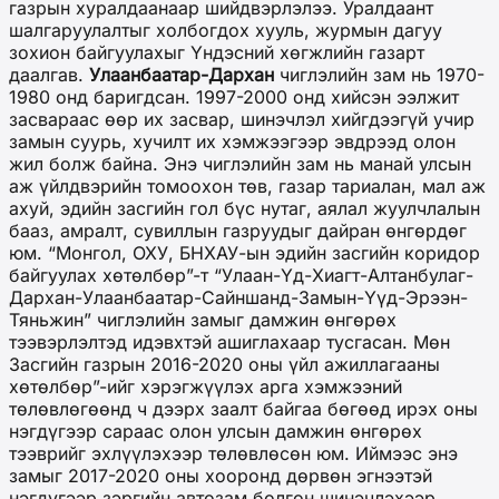
газрын хуралдаанаар шийдвэрлэлээ. Уралдаант
шалгаруулалтыг холбогдох хууль, журмын дагуу
зохион байгуулахыг Үндэсний хөгжлийн газарт
даалгав.
Улаанбаатар-Дархан
чиглэлийн зам нь 1970-
1980 онд баригдсан. 1997-2000 онд хийсэн ээлжит
засвараас өөр их засвар, шинэчлэл хийгдээгүй учир
замын суурь, хучилт их хэмжээгээр эвдрээд олон
жил болж байна. Энэ чиглэлийн зам нь манай улсын
аж үйлдвэрийн томоохон төв, газар тариалан, мал аж
ахуй, эдийн засгийн гол бүс нутаг, аялал жуулчлалын
бааз, амралт, сувиллын газруудыг дайран өнгөрдөг
юм. “Монгол, ОХУ, БНХАУ-ын эдийн засгийн коридор
байгуулах хөтөлбөр”-т “Улаан-Үд-Хиагт-Алтанбулаг-
Дархан-Улаанбаатар-Сайншанд-Замын-Үүд-Эрээн-
Тяньжин” чиглэлийн замыг дамжин өнгөрөх
тээвэрлэлтэд идэвхтэй ашиглахаар тусгасан. Мөн
Засгийн газрын 2016-2020 оны үйл ажиллагааны
хөтөлбөр”-ийг хэрэгжүүлэх арга хэмжээний
төлөвлөгөөнд ч дээрх заалт байгаа бөгөөд ирэх оны
нэгдүгээр сараас олон улсын дамжин өнгөрөх
тээврийг эхлүүлэхээр төлөвлөсөн юм. Иймээс энэ
замыг 2017-2020 оны хооронд дөрвөн эгнээтэй
нэгдүгээр зэргийн автозам болгон шинэчлэхээр