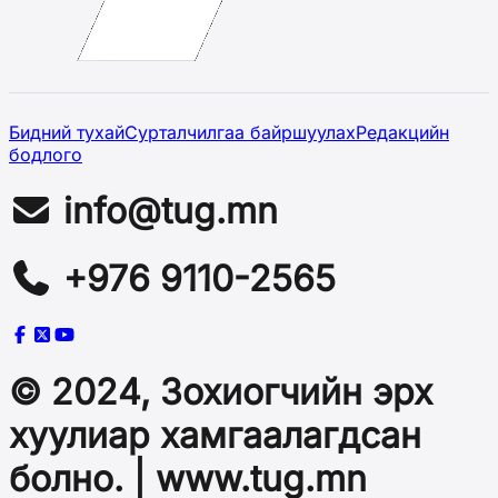
Бидний тухай
Сурталчилгаа байршуулах
Редакцийн
бодлого
info@tug.mn
+976 9110-2565
© 2024, Зохиогчийн эрх
хуулиар хамгаалагдсан
болно. | www.tug.mn