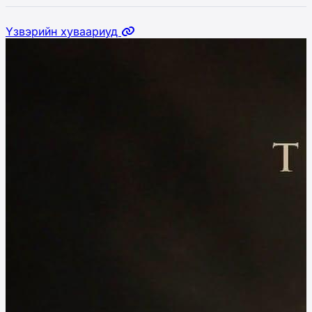
Үзвэрийн хуваариуд