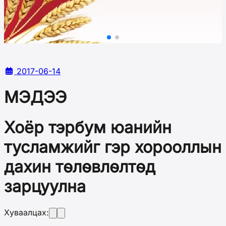
2017-06-14
МЭДЭЭ
Хоёр тэрбум юанийн
тусламжийг гэр хорооллын
дахин төлөвлөлтөд
зарцуулна
Хуваалцах: