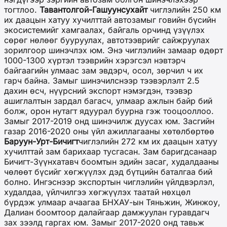
тогтлоо.
Тавантолгой-Гашуунсухайт
чиглэлийн 250 км
их даацын хатуу хучилттай автозамыг говийн бүсийн
экосистемийг хамгаалах, байгаль орчинд үзүүлэх
сөрөг нөлөөг бууруулах, автотээврийг сайжруулах
зорилгоор шинэчлэх юм. Энэ чиглэлийн замаар өдөрт
1000-1300 хүртэл тээврийн хэрэгсэл нэвтэрч
байгаагийн улмаас зам эвдэрч, осол, зөрчил ч их
гарч байна. Замыг шинэчилснээр тээвэрлэлт 2.5
дахин өсч, нүүрсний экспорт нэмэгдэн, тээвэр
ашиглалтын зардал багасч, улмаар ажлын байр бий
болж, орон нутагт ядуурал буурна гэж тооцооллоо.
Замыг 2017-2019 онд шинэчилж дуусах юм. Засгийн
газар 2016-2020 оны үйл ажиллагааны хөтөлбөртөө
Баруун-Урт-Бичигт
чиглэлийн 272 км их даацын хатуу
хучилттай зам барихаар тусгасан. Зам баригдсанаар
Бичигт-Зүүнхатавч боомтын эдийн засаг, худалдааны
чөлөөт бүсийг хөгжүүлэх дэд бүтцийн баталгаа бий
болно. Ингэснээр экспортын чиглэлийн үйлдвэрлэл,
худалдаа, үйлчилгээ хөгжүүлэх таатай нөхцөл
бүрдэж улмаар ачаагаа БНХАУ-ын Тяньжин, Жинжоу,
Далиан боомтоор далайгаар дамжуулан гуравдагч
зах зээлд гаргах юм. Замыг 2017-2020 онд тавьж