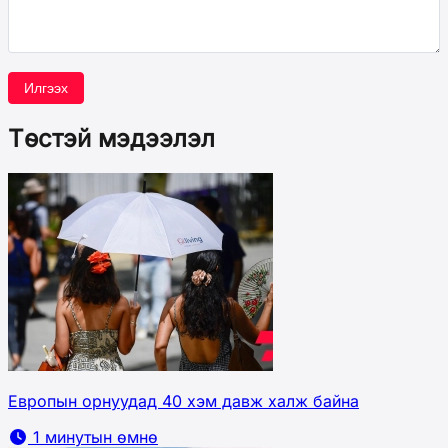
Илгээх
Төстэй мэдээлэл
Европын орнуудад 40 хэм давж халж байна
1 минутын өмнө