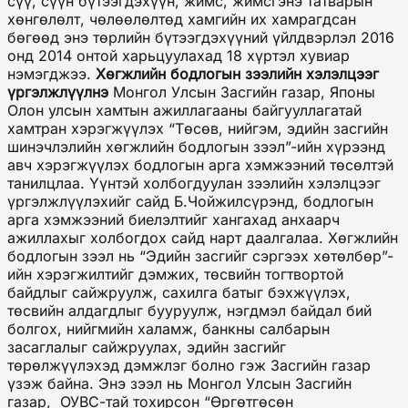
сүү, сүүн бүтээгдэхүүн, жимс, жимсгэнэ татварын
хөнгөлөлт, чөлөөлөлтөд хамгийн их хамрагдсан
бөгөөд энэ төрлийн бүтээгдэхүүний үйлдвэрлэл 2016
онд 2014 онтой харьцуулахад 18 хүртэл хувиар
нэмэгджээ.
Хөгжлийн бодлогын зээлийн хэлэлцээг
үргэлжлүүлнэ
Монгол Улсын Засгийн газар, Японы
Олон улсын хамтын ажиллагааны байгууллагатай
хамтран хэрэгжүүлэх “Төсөв, нийгэм, эдийн засгийн
шинэчлэлийн хөгжлийн бодлогын зээл”-ийн хүрээнд
авч хэрэгжүүлэх бодлогын арга хэмжээний төсөлтэй
танилцлаа. Үүнтэй холбогдуулан зээлийн хэлэлцээг
үргэлжлүүлэхийг сайд Б.Чойжилсүрэнд, бодлогын
арга хэмжээний биелэлтийг хангахад анхаарч
ажиллахыг холбогдох сайд нарт даалгалаа. Хөгжлийн
бодлогын зээл нь “Эдийн засгийг сэргээх хөтөлбөр”-
ийн хэрэгжилтийг дэмжих, төсвийн тогтвортой
байдлыг сайжруулж, сахилга батыг бэхжүүлэх,
төсвийн алдагдлыг бууруулж, нэгдмэл байдал бий
болгох, нийгмийн халамж, банкны салбарын
засаглалыг сайжруулах, эдийн засгийг
төрөлжүүлэхэд дэмжлэг болно гэж Засгийн газар
үзэж байна. Энэ зээл нь Монгол Улсын Засгийн
газар, ОУВС-тай тохирсон “Өргөтгөсөн