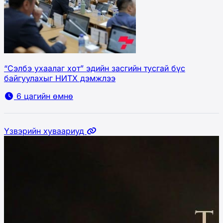
“Сэлбэ ухаалаг хот” эдийн засгийн тусгай бүс
байгуулахыг НИТХ дэмжлээ
6 цагийн өмнө
Үзвэрийн хуваариуд