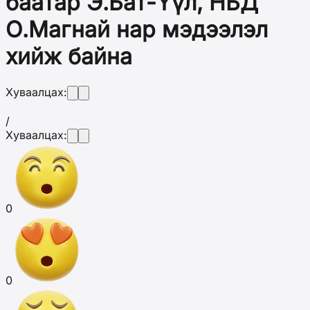
баатар Э.Бат-Үүл, НБД
О.Магнай нар мэдээлэл
хийж байна
Хуваалцах:
/
Хуваалцах:
0
0