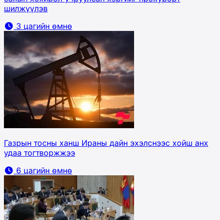
шилжүүлэв
3 цагийн өмнө
Газрын тосны ханш Ираны дайн эхэлснээс хойш анх
удаа тогтворжжээ
6 цагийн өмнө