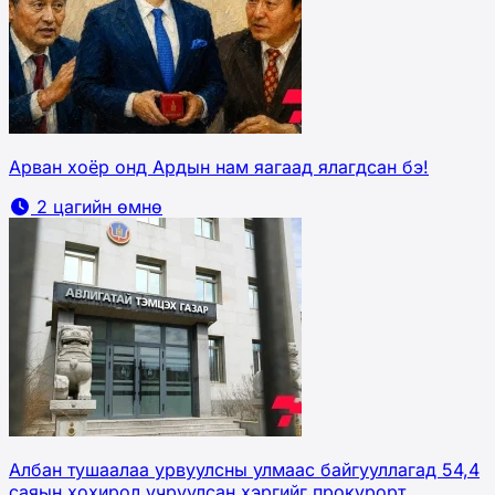
Арван хоёр онд Ардын нам яагаад ялагдсан бэ!
2 цагийн өмнө
Албан тушаалаа урвуулсны улмаас байгууллагад 54,4
саяын хохирол учруулсан хэргийг прокурорт