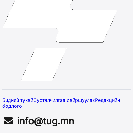
Бидний тухай
Сурталчилгаа байршуулах
Редакцийн
бодлого
info@tug.mn