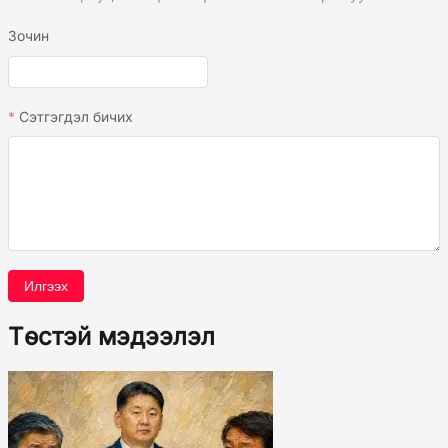
Зочин
Сэтгэгдэл бичих
Илгээх
Төстэй мэдээлэл