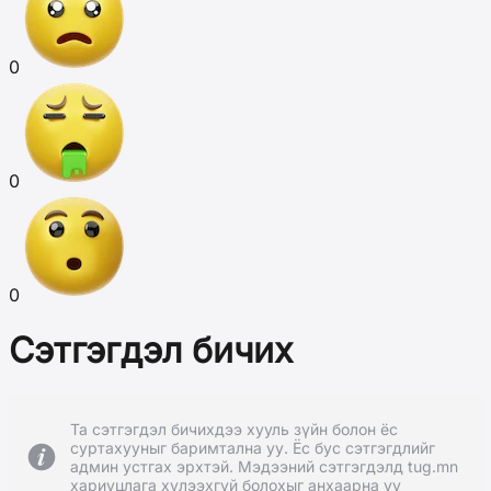
0
0
0
Сэтгэгдэл бичих
Та сэтгэгдэл бичихдээ хууль зүйн болон ёс
суртахууныг баримтална уу. Ёс бус сэтгэгдлийг
админ устгах эрхтэй. Мэдээний сэтгэгдэлд tug.mn
хариуцлага хүлээхгүй болохыг анхаарна уу