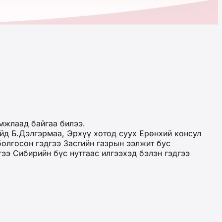
мжлаад байгаа билээ.
айд Б.Дэлгэрмаа, Эрхүү хотод суух Ерөнхий консул
олгосон гэдгээ Засгийн газрын ээлжит бус
ээ Сибирийн бүс нутгаас илгээхэд бэлэн гэдгээ