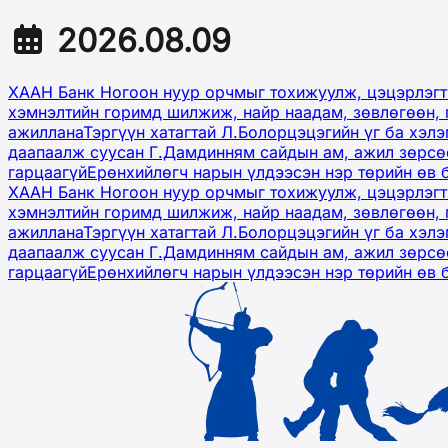
2026.08.09
ХААН Банк Ногоон нуур орчмыг тохижуулж, цэцэрлэгт
хэмнэлтийн горимд шилжиж, найр наадам, зөвлөгөөн, 
ажиллана
Тэргүүн хатагтай Л.Болорцэцэгийн үг ба хэл
даапаалж суусан Г.Дамдинням сайдын ам, ажил зөрсөө
гарцаагүй
Ерөнхийлөгч нарын үлдээсэн нэр төрийн өв 
ХААН Банк Ногоон нуур орчмыг тохижуулж, цэцэрлэгт
хэмнэлтийн горимд шилжиж, найр наадам, зөвлөгөөн, 
ажиллана
Тэргүүн хатагтай Л.Болорцэцэгийн үг ба хэл
даапаалж суусан Г.Дамдинням сайдын ам, ажил зөрсөө
гарцаагүй
Ерөнхийлөгч нарын үлдээсэн нэр төрийн өв 