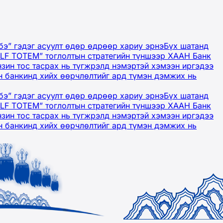
бэ” гэдэг асуулт өдөр өдрөөр хариу эрнэ
Бүх шатанд
OLF TOTEM” тоглолтын стратегийн түншээр ХААН Банк
нзин тос тасрах нь түгжрэлд нэмэртэй хэмээн иргэдээ
 банкинд хийх өөрчлөлтийг ард түмэн дэмжих нь
бэ” гэдэг асуулт өдөр өдрөөр хариу эрнэ
Бүх шатанд
OLF TOTEM” тоглолтын стратегийн түншээр ХААН Банк
нзин тос тасрах нь түгжрэлд нэмэртэй хэмээн иргэдээ
 банкинд хийх өөрчлөлтийг ард түмэн дэмжих нь