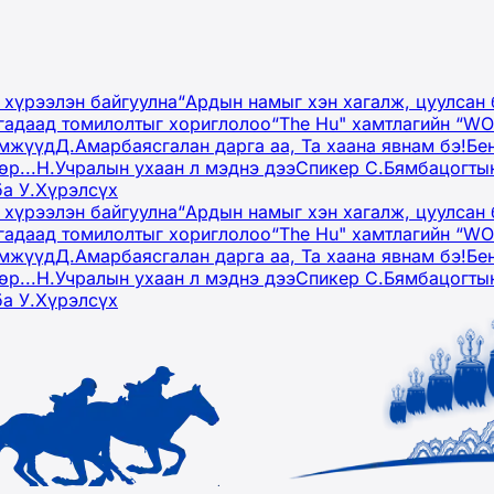
 хүрээлэн байгуулна
“Ардын намыг хэн хагалж, цуулсан 
гадаад томилолтыг хориглолоо
“The Hu" хамтлагийн “W
эмжүүд
Д.Амарбаясгалан дарга аа, Та хаана явнам бэ!
Бе
р...
Н.Учралын ухаан л мэднэ дээ
Спикер С.Бямбацогтын
ба У.Хүрэлсүх
 хүрээлэн байгуулна
“Ардын намыг хэн хагалж, цуулсан 
гадаад томилолтыг хориглолоо
“The Hu" хамтлагийн “W
эмжүүд
Д.Амарбаясгалан дарга аа, Та хаана явнам бэ!
Бе
р...
Н.Учралын ухаан л мэднэ дээ
Спикер С.Бямбацогтын
ба У.Хүрэлсүх