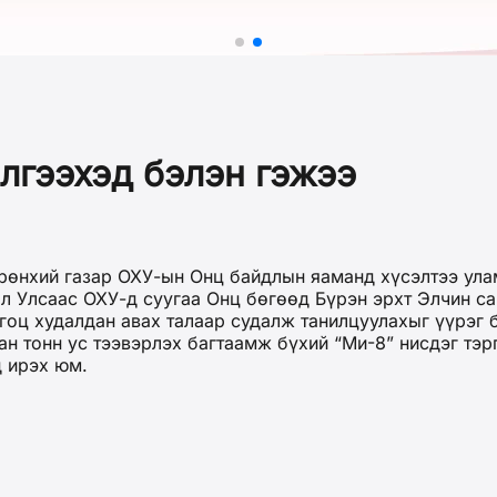
лгээхэд бэлэн гэжээ
рөнхий газар ОХУ-ын Онц байдлын яаманд хүсэлтээ ула
л Улсаас ОХУ-д суугаа Онц бөгөөд Бүрэн эрхт Элчин с
оц худалдан авах талаар судалж танилцуулахыг үүрэг б
н тонн ус тээвэрлэх багтаамж бүхий “Ми-8” нисдэг тэрг
д ирэх юм.