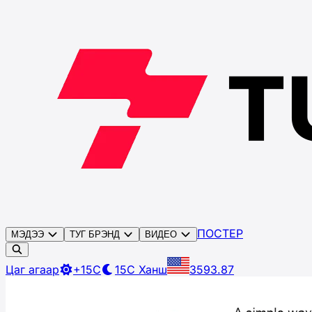
ПОСТЕР
МЭДЭЭ
ТУГ БРЭНД
ВИДЕО
Цаг агаар
+15C
15C
Ханш
3593.87