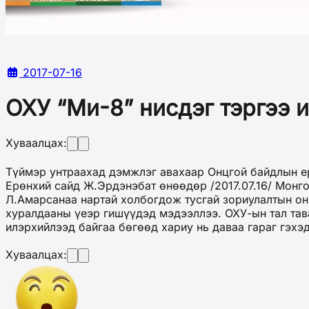
2017-07-16
ОХУ “Ми-8” нисдэг тэргээ и
Хуваалцах:
Түймэр унтраахад дэмжлэг авахаар Онцгой байдлын е
Ерөнхий сайд Ж.Эрдэнэбат өнөөдөр /2017.07.16/ Монго
Л.Амарсанаа нартай холбогдож тусгай зориулалтын онг
хуралдааны үеэр гишүүдэд мэдээллээ. ОХУ-ын тал тава
илэрхийлээд байгаа бөгөөд хариу нь даваа гараг гэхэ
Хуваалцах: