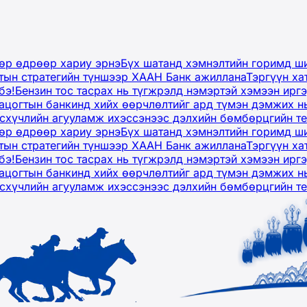
дөр өдрөөр хариу эрнэ
Бүх шатанд хэмнэлтийн горимд ши
тын стратегийн түншээр ХААН Банк ажиллана
Тэргүүн ха
бэ!
Бензин тос тасрах нь түгжрэлд нэмэртэй хэмээн ир
ацогтын банкинд хийх өөрчлөлтийг ард түмэн дэмжих н
рсхүчлийн агууламж ихэссэнээс дэлхийн бөмбөрцгийн т
дөр өдрөөр хариу эрнэ
Бүх шатанд хэмнэлтийн горимд ши
тын стратегийн түншээр ХААН Банк ажиллана
Тэргүүн ха
бэ!
Бензин тос тасрах нь түгжрэлд нэмэртэй хэмээн ир
ацогтын банкинд хийх өөрчлөлтийг ард түмэн дэмжих н
рсхүчлийн агууламж ихэссэнээс дэлхийн бөмбөрцгийн т