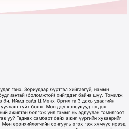
удаг гэнэ. Зориудаар бүртгэл хийгээгүй, намын
 будлиантай (боломжтой) хийгддэг байна шүү. Томилж
в би. Иймд сайд Ц.Мөнх-Оргил та 3 дахь удаагийн
уучлалт гуйх болж. Мөн дэд консулууд гэгдэх
ий ажилтан болгож үйл тамыг нь эдлүүлэн томилгоот
ав уу? Гаднах самбарт байх ажил үүргийн хуваарийг
. Мөн ерөнхийлөгчийн сонгууль өгөх гэж хүмүүс ирээд