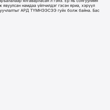
аръалалаар ялгаварласан л гэнэ. Ер нь сонгуулийн
 явуулсан намдаа үйлчилдэг гэсэн яриа, хэрүүл
йн уучлалтыг АРД ТҮМНЭЭСЭЭ гуйх болж байна. Бас
виз