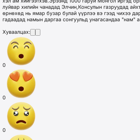
хэл ам хийгээтхэв.Эрээнд 1000 гаруй Монгол иргэд ор
луйвар хилийн чанадад Элчин,Консулын газруудад айхт
өрнөхөд нь ямар бузар булай үүрлээ вэ гээд чихээ д
гадаадад намын даргаа сонгуульд унагасандаа "нам" 
Хуваалцах:
0
0
0