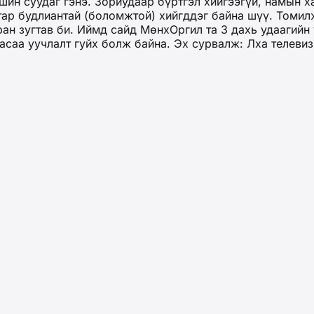
шин суудаг гэнэ. Зориудаар бүртгэл хийгээгүй, намын х
ар будлиантай (боломжтой) хийгддэг байна шүү. Томилж
аран зугтав би. Иймд сайд МөнхОргил та 3 дахь удааги
аасаа уучлалт гуйх болж байна. Эх сурвалж: Лха теле