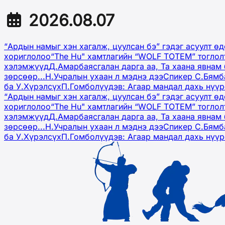
2026.08.07
“Ардын намыг хэн хагалж, цуулсан бэ” гэдэг асуулт ө
хориглолоо
“The Hu" хамтлагийн “WOLF TOTEM” тоглол
хэлэмжүүд
Д.Амарбаясгалан дарга аа, Та хаана явнам 
зөрсөөр...
Н.Учралын ухаан л мэднэ дээ
Спикер С.Бямб
ба У.Хүрэлсүх
П.Гомболүүдэв: Агаар мандал дахь нүү
“Ардын намыг хэн хагалж, цуулсан бэ” гэдэг асуулт ө
хориглолоо
“The Hu" хамтлагийн “WOLF TOTEM” тоглол
хэлэмжүүд
Д.Амарбаясгалан дарга аа, Та хаана явнам 
зөрсөөр...
Н.Учралын ухаан л мэднэ дээ
Спикер С.Бямб
ба У.Хүрэлсүх
П.Гомболүүдэв: Агаар мандал дахь нүү