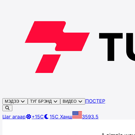
ПОСТЕР
МЭДЭЭ
ТУГ БРЭНД
ВИДЕО
Цаг агаар
+15C
15C
Ханш
3593.5