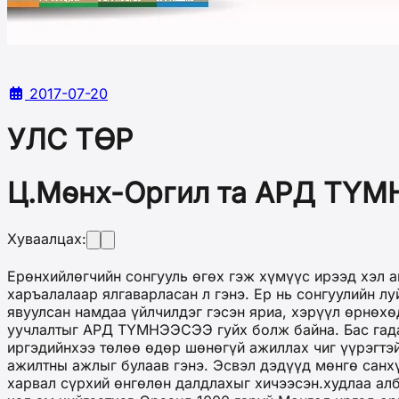
2017-07-20
УЛС ТӨР
Ц.Мөнх-Оргил та АРД ТҮМ
Хуваалцах:
Ерөнхийлөгчийн сонгууль өгөх гэж хүмүүс ирээд хэл а
харъалалаар ялгаварласан л гэнэ. Ер нь сонгуулийн л
явуулсан намдаа үйлчилдэг гэсэн яриа, хэрүүл өрнөхөд
уучлалтыг АРД ТҮМНЭЭСЭЭ гуйх болж байна. Бас гадаа
иргэдийнхээ төлөө өдөр шөнөгүй ажиллах чиг үүрэгт
ажилтны ажлыг булаав гэнэ. Эсвэл дэдүүд мөнгө санх
харвал сүрхий өнгөлөн далдлахыг хичээсэн.худлаа ал