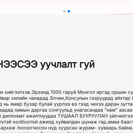
НЭЭСЭЭ уучлалт гуй
м хийгээтхэв.Эрээнд 1000 гаруй Монгол иргэд оршин су
уйвар хилийн чанадад Элчин,Консулын газруудад айхтар
 нь ямар бузар булай үүрлээ вэ гээд чихээ даран зугта
дад намын даргаа сонгуульд унагасандаа "нам" аасаа 
эй дипломат ажилтнуудаа ТУШААЛ БУУРУУЛАН үйлчилгээн
үүтэй холбоотой ажилд хуйвалдан шунаж гар,амаа бааст
бархаж лоозогносон нүд хуурсан журам- хуваарь байна