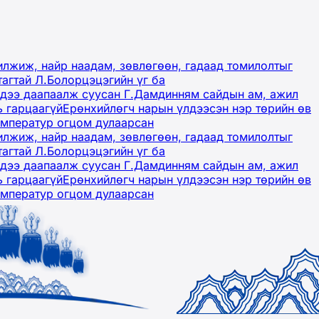
лжиж, найр наадам, зөвлөгөөн, гадаад томилолтыг
тагтай Л.Болорцэцэгийн үг ба
гэдээ даапаалж суусан Г.Дамдинням сайдын ам, ажил
ь гарцаагүй
Ерөнхийлөгч нарын үлдээсэн нэр төрийн өв
емператур огцом дулаарсан
лжиж, найр наадам, зөвлөгөөн, гадаад томилолтыг
тагтай Л.Болорцэцэгийн үг ба
гэдээ даапаалж суусан Г.Дамдинням сайдын ам, ажил
ь гарцаагүй
Ерөнхийлөгч нарын үлдээсэн нэр төрийн өв
емператур огцом дулаарсан