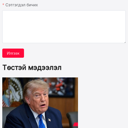
Сэтгэгдэл бичих
Илгээх
Төстэй мэдээлэл