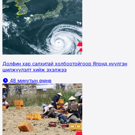
Долфин хар салхитай холбоотойгоор Японд нүүлгэн
шилжүүлэлт хийж эхэлжээ
48 минутын өмнө