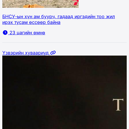
БНСУ-ын хүн ам буурч, гадаад иргэдийн тоо жил
ирэх тусам өссөөр байна
23 цагийн өмнө
Үзвэрийн хуваариуд