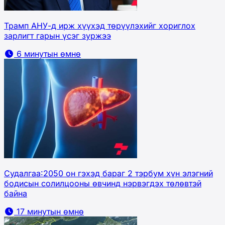
Трамп АНУ-д ирж хүүхэд төрүүлэхийг хориглох
зарлигт гарын үсэг зуржээ
6 минутын өмнө
Судалгаа:2050 он гэхэд бараг 2 тэрбум хүн элэгний
бодисын солилцооны өвчинд нэрвэгдэх төлөвтэй
байна
17 минутын өмнө