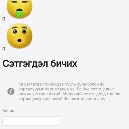
0
0
Сэтгэгдэл бичих
Та сэтгэгдэл бичихдээ хууль зүйн болон ёс
суртахууныг баримтална уу. Ёс бус сэтгэгдлийг
админ устгах эрхтэй. Мэдээний сэтгэгдэлд tug.mn
хариуцлага хүлээхгүй болохыг анхаарна уу
Зочин