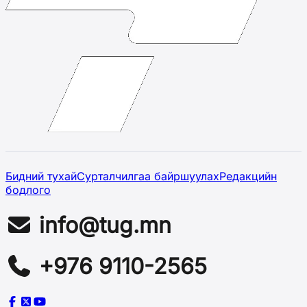
Бидний тухай
Сурталчилгаа байршуулах
Редакцийн
бодлого
info@tug.mn
+976 9110-2565