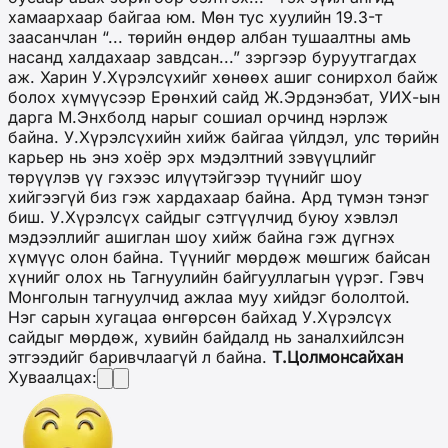
хамаархаар байгаа юм. Мөн тус хуулийн 19.3-т
заасанчлан “... төрийн өндөр албан тушаалтны амь
насанд халдахаар завдсан...” зэргээр буруутгагдах
аж. Харин У.Хүрэлсүхийг хөнөөх ашиг сонирхол байж
болох хүмүүсээр Ерөнхий сайд Ж.Эрдэнэбат, УИХ-ын
дарга М.Энхболд нарыг сошиал орчинд нэрлэж
байна. У.Хүрэлсүхийн хийж байгаа үйлдэл, улс төрийн
карьер нь энэ хоёр эрх мэдэлтний зэвүүцлийг
төрүүлэв үү гэхээс илүүтэйгээр түүнийг шоу
хийгээгүй биз гэж хардахаар байна. Ард түмэн тэнэг
биш. У.Хүрэлсүх сайдыг сэтгүүлчид буюу хэвлэл
мэдээллийг ашиглан шоу хийж байна гэж дүгнэх
хүмүүс олон байна. Түүнийг мөрдөж мөшгиж байсан
хүнийг олох нь Тагнуулийн байгууллагын үүрэг. Гэвч
Монголын тагнуулчид ажлаа муу хийдэг бололтой.
Нэг сарын хугацаа өнгөрсөн байхад У.Хүрэлсүх
сайдыг мөрдөж, хувийн байдалд нь заналхийлсэн
этгээдийг баривчлаагүй л байна.
Т.Цолмонсайхан
Хуваалцах: