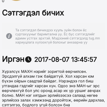
0
Сэтгэгдэл бичих
Та сэтгэгдэл бичихдээ хууль зүйн болон ёс
суртахууныг баримтална уу. Ёс бус сэтгэгдлийг
админ устгах эрхтэй. Мэдээний сэтгэгдэлд tug.mn
хариуцлага хүлээхгүй болохыг анхаарна уу
Иргэн
2017-08-07 13:45:57
Хүрэлсүх МАХН нэрийг зоригтой өөрчилсөн.
Эрсдэлгүй алхам гэж байдаггүй. Хол харсан юм
бүхэн ойрын саадтай байдөг. Нэрэндээ гол биш
утгандаа гэдгийг харсан хүн. Одоо энэ МАН-ыг эрс
өөрчлөхгүй бол улс оронд асар их үр уршиг авчрах
болно. МАН нэг хятдын эрлийзээсээ салаад нөгөө
эрлийзээ залах хэмжээнд доройтож, өөрийн дархлаа,
сэтгэлгээ, бодлого үгүй болсон бна