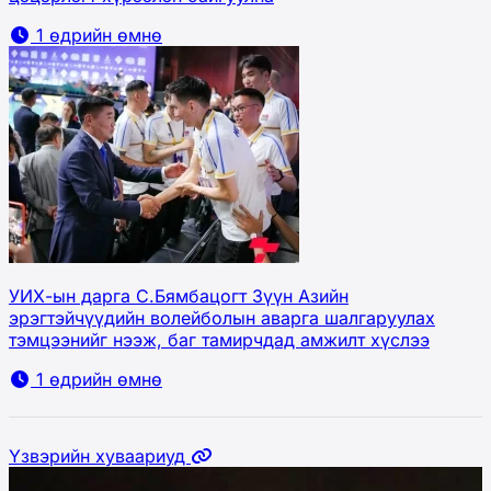
1 өдрийн өмнө
УИХ-ын дарга С.Бямбацогт Зүүн Азийн
эрэгтэйчүүдийн волейболын аварга шалгаруулах
тэмцээнийг нээж, баг тамирчдад амжилт хүслээ
1 өдрийн өмнө
Үзвэрийн хуваариуд