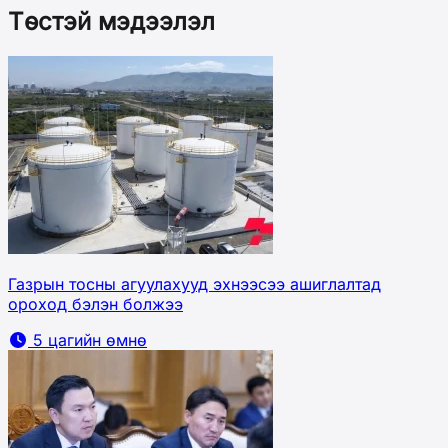
Төстэй мэдээлэл
Газрын тосны агуулахууд эхнээсээ ашиглалтад
ороход бэлэн болжээ
5 цагийн өмнө