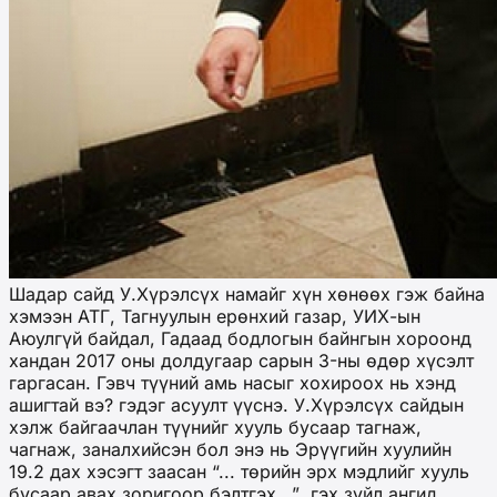
Шадар сайд У.Хүрэлсүх намайг хүн хөнөөх гэж байна
хэмээн АТГ, Тагнуулын ерөнхий газар, УИХ-ын
Аюулгүй байдал, Гадаад бодлогын байнгын хороонд
хандан 2017 оны долдугаар сарын 3-ны өдөр хүсэлт
гаргасан. Гэвч түүний амь насыг хохироох нь хэнд
ашигтай вэ? гэдэг асуулт үүснэ. У.Хүрэлсүх сайдын
хэлж байгаачлан түүнийг хууль бусаар тагнаж,
чагнаж, заналхийсэн бол энэ нь Эрүүгийн хуулийн
19.2 дах хэсэгт заасан “... төрийн эрх мэдлийг хууль
бусаар авах зоригоор бэлтгэх...” гэх зүйл ангид