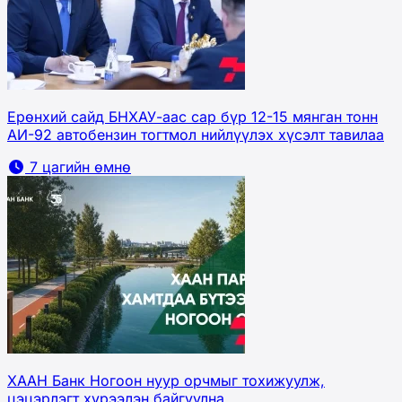
Ерөнхий сайд БНХАУ-аас сар бүр 12-15 мянган тонн
АИ-92 автобензин тогтмол нийлүүлэх хүсэлт тавилаа
7 цагийн өмнө
ХААН Банк Ногоон нуур орчмыг тохижуулж,
цэцэрлэгт хүрээлэн байгуулна