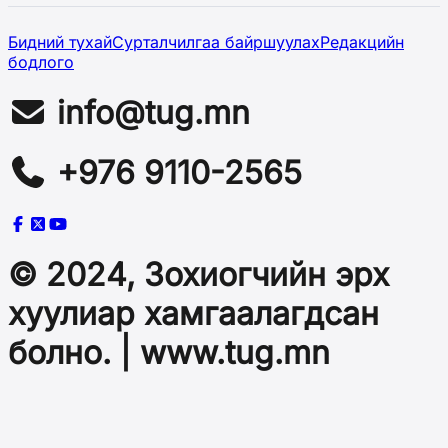
Бидний тухай
Сурталчилгаа байршуулах
Редакцийн
бодлого
info@tug.mn
+976 9110-2565
© 2024, Зохиогчийн эрх
хуулиар хамгаалагдсан
болно. | www.tug.mn