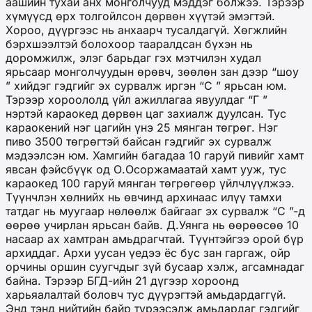
аашийн тухай анх монголчууд мэддэг болжээ. Тэрээр
хүмүүсд өрх толгойлсон дөрвөн хүүтэй эмэгтэй.
Хороо, дүүргээс нь анхаарч тусалдагүй. Хөгжлийн
бэрхшээлтэй болохоор тааралдсан бүхэн нь
доромжилж, элэг барьдаг гэх мэтчилэн худал
ярьсаар монголчуудын өрөвч, зөөлөн зан дээр “шоу
” хийдэг гэдгийг эх сурвалж иргэн “С ” ярьсан юм.
Тэрээр хороололд үйл ажиллагаа явуулдаг “Г ”
нэртэй караокед дөрвөн цаг захиалж дуулсан. Тус
караокений нэг цагийн үнэ 25 мянган төгрөг. Нэг
пиво 3500 төгрөгтэй байсан гэдгийг эх сурвалж
мэдээлсэн юм. Хамгийн багадаа 10 гаруй пивийг хамт
явсан фэйсбүүк од О.Осоржамаатай хамт ууж, тус
караокед 100 гаруй мянган төгрөгөөр үйлчлүүлжээ.
Түүнчлэн хөлнийх нь өвчинд архинаас илүү тамхи
татдаг нь муугаар нөлөөлж байгааг эх сурвалж “С ”-д
өөрөө учирлан ярьсан байв. Д.Уянга нь өөрөөсөө 10
насаар ах хамтран амьдрагчтай. Түүнтэйгээ орой бүр
архиддаг. Архи уусан үедээ ёс бус зан гаргаж, ойр
орчины оршин суугчдыг зүй бусаар хэлж, агсамнадаг
байна. Тэрээр БГД-ийн 21 дүгээр хороонд
харьяалалтай боловч тус дүүрэгтэй амьдардаггүй.
Энд тэнд нийтийн байр түрээсэлж амьдардаг гэдгийг