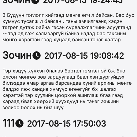
3 Бүдүүн тоглолт хийгээд мөнгө өгч л байсан. Бас бус
хүмүүс тусалж л байсан . таны эмчилгээнд хэдэн
төгрөг дутаж байна гэсэн сурвалжлагчийн асуултанд
-- тэд эд гэж хэлмээргүй байна надад бас таксины
мөнгө хэрэгтэй гээд хуцаад байсан тэнэг халтар
Зочин
2017-08-15 19:08:42
Тэр хэцүү хүүхэн бналээ бэртэл гэмтэлтэй бж бно
олсон мөнгөө зөв зарцуулаад бвал хэн дургүйцэх
билээдээ ямар аргаа барсандаа хүний архины мөнгө
бэлдэх гэж хандив хүмүүс өгөөгүйл бх шалгах
хэрэгтэй тэр хуулийн цоорхой ашиглаж бгаа гээд
хараад бвал хөөрхий хүүхдүүд нь тэнэг ээжийн
золиос болох нь бна шүү
111
2017-08-15 17:50:03