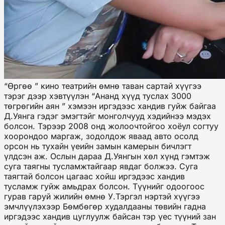
“Өргөө ” кино театрийн өмнө таван сартай хүүгээ
тэрэг дээр хэвтүүлэн “Ананд хүүд туслах 3000
төгрөгийн аян ” хэмээн иргэдээс хандив гуйж байгаа
Д.Уянга гэдэг эмэгтэйг монголчууд хэдийнээ мэдэх
болсон. Тэрээр 2008 онд жолоочтойгоо хоёул согтуу
хоорондоо маргаж, зодолдож яваад авто осолд
орсон нь тухайн үеийн замын камерын бичлэгт
үлдсэн аж. Ослын дараа Д.Уянгын хөл хүнд гэмтэж
суга таягны тусламжтайгаар явдаг болжээ. Суга
таягтай болсон цагаас хойш иргэдээс хандив
тусламж гуйж амьдрах болсон. Түүнийг одоогоос
гурав гаруй жилийн өмнө У.Тэргэл нэртэй хүүгээ
эмчлүүлэхээр Бөмбөгөр худалдааны төвийн гадна
иргэдээс хандив цуглуулж байсан тэр үес түүний зан