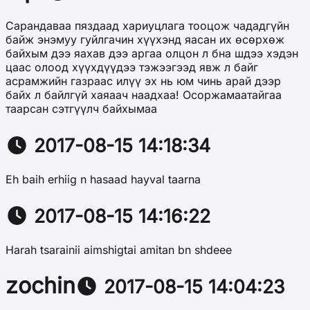
Сарандаваа пяздаад хариуцлага тооцож чададгүйн
байж энэмуу гуйлгачин хүүхэнд яасан их өсөрхөж
байхым дээ яахав дээ аргаа олцон л бна шдээ хэдэн
цаас олоод хүүхдүүдээ тэжээгээд явж л байг
асрамжийн газраас илүү эх нь юм чинь арай дээр
байх л байлгүй хаяаач наадхаа! Осоржамаатайгаа
таарсан сэтгүүлч байхымаа
2017-08-15 14:18:34
Eh baih erhiig n hasaad hayval taarna
2017-08-15 14:16:22
Harah tsarainii aimshigtai amitan bn shdeee
zochin
2017-08-15 14:04:23