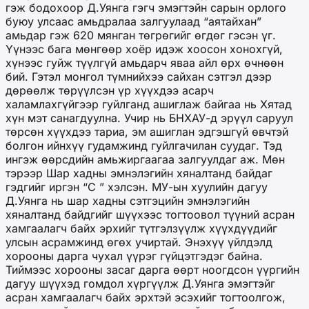
гэж бодохоор Д.Уянга гэгч эмэгтэйн сарын орлого
буюу улсаас амьдралаа залгуулаад “аятайхан”
амьдар гэж 620 мянган төгрөгийг өгдөг гэсэн үг.
Үүнээс бага мөнгөөр хоёр идэж хоосон хонохгүй,
хүнээс гуйж түүлгүй амьдарч яваа айл өрх өчнөөн
бий. Гэтэл монгол түмнийхээ сайхан сэтгэл дээр
дөрөөлж төрүүлсэн үр хүүхдээ асарч
халамлахгүйгээр гуйлганд ашиглаж байгаа нь Хятад
хүн мэт санагдуулна. Учир нь БНХАУ-д эрүүл саруул
төрсөн хүүхдээ тариа, эм ашиглан эдгэшгүй өвчтэй
болгон ийнхүү гудамжинд гуйлгачилан суудаг. Тэд
ингэж өөрсдийн амьжиргаагаа залгуулдаг аж. Мөн
тэрээр Шар хадны эмнэлэгийн хяналтанд байдаг
гэдгийг иргэн “С ” хэлсэн. МУ-ын хуулийн дагуу
Д.Уянга нь шар хадны сэтгэцийн эмнэлэгийн
хяналтанд байдгийг шүүхээс тогтоовол түүний асран
хамгаалагч байх эрхийг түтгэлзүүлж хүүхдүүдийг
улсын асрамжинд өгөх учиртай. Энэхүү үйлдэлд
хорооны дарга чухал үүрэг гүйцэтгэдэг байна.
Тиймээс хорооны засаг дарга өөрт ноогдсон үүргийн
дагуу шүүхэд гомдол хүргүүлж Д.Уянга эмэгтэйг
асран хамгаалагч байх эрхтэй эсэхийг тогтоолгож,