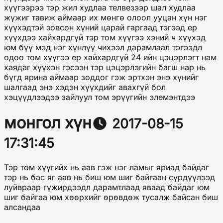
хүүгээрээ тэр жил худлаа телвезээр шал худлаа
жүжиг тавиж аймаар их мөнгө олоол ууцан хүн нэг
хүүхэдтэй зовсон хүний царай гаргаад тэгээд ер
хүүхдээ хайхардгүй тэр том хүүгээ хэний ч хүүхэд
юм бүү мэд нэг хүнлүү чихээл дарамлаал тэгээдл
одоо том хүүгээ ер хайхардгүй 24 ийн цэцэрлэгт нам
хаядаг хүүхэн гэсээн тэр цэцэрлэгийн багш нар нь
бүгд ярина аймаар зоддог гэж эртхэн энэ хүнийг
шалгаад энэ хэдэн хүүхдийг авахгүй бол
хэцүүдлээдээ зайлуул том эрүүгийн элемэнтдээ
монгол хүн
2017-08-15
17:31:45
Тэр том хүүгийх нь аав гэж нэг ламыг яриад байдаг
тэр нь бас яг аав нь биш юм шиг байгаан сүрдүүлээд
луйвраар гүжирдээдл дарамтлаад яваад байдаг юм
шиг байгаа юм хөөрхийг өрөвдөж тусалж байсан биш
алсандаа