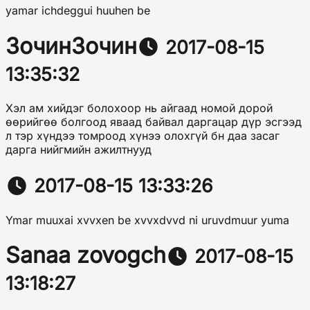
yamar ichdeggui huuhen be
ЗочинЗочин
2017-08-15
13:35:32
Хэл ам хийдэг болохоор нь айгаад номой дорой
өөрийгөө болгоод яваад байвал даргацар дүр эсгээд
л тэр хүндээ томроод хүнээ олохгүй бн даа засаг
дарга нийгмийн ажилтнууд
2017-08-15 13:33:26
Ymar muuxai xvvxen be xvvxdvvd ni uruvdmuur yuma
Sanaa zovogch
2017-08-15
13:18:27