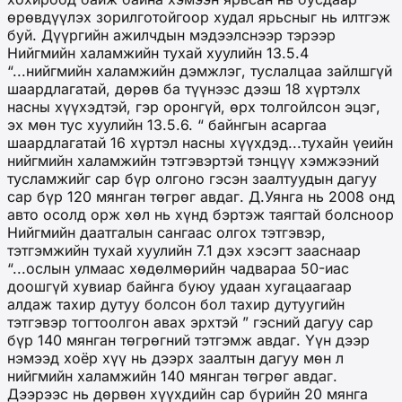
өрөвдүүлэх зорилготойгоор худал ярьсныг нь илтгэж
буй. Дүүргийн ажилчдын мэдээлснээр тэрээр
Нийгмийн халамжийн тухай хуулийн 13.5.4
“...нийгмийн халамжийн дэмжлэг, туслалцаа зайлшгүй
шаардлагатай, дөрөв ба түүнээс дээш 18 хүртэлх
насны хүүхэдтэй, гэр оронгүй, өрх толгойлсон эцэг,
эх мөн тус хуулийн 13.5.6. “ байнгын асаргаа
шаардлагатай 16 хүртэл насны хүүхдэд...тухайн үеийн
нийгмийн халамжийн тэтгэвэртэй тэнцүү хэмжээний
тусламжийг сар бүр олгоно гэсэн заалтуудын дагуу
сар бүр 120 мянган төгрөг авдаг. Д.Уянга нь 2008 онд
авто осолд орж хөл нь хүнд бэртэж таягтай болсноор
Нийгмийн даатгалын сангаас олгох тэтгэвэр,
тэтгэмжийн тухай хуулийн 7.1 дэх хэсэгт зааснаар
“...ослын улмаас хөдөлмөрийн чадвараа 50-иас
доошгүй хувиар байнга буюу удаан хугацаагаар
алдаж тахир дутуу болсон бол тахир дутуугийн
тэтгэвэр тогтоолгон авах эрхтэй ” гэсний дагуу сар
бүр 140 мянган төгрөгний тэтгэмж авдаг. Үүн дээр
нэмээд хоёр хүү нь дээрх заалтын дагуу мөн л
нийгмийн халамжийн 140 мянган төгрөг авдаг.
Дээрээс нь дөрвөн хүүхдийн сар бүрийн 20 мянга