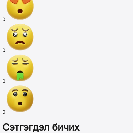
0
0
0
0
Сэтгэгдэл бичих