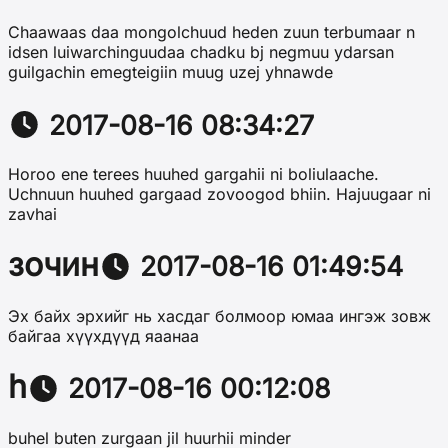
Chaawaas daa mongolchuud heden zuun terbumaar n
idsen luiwarchinguudaa chadku bj negmuu ydarsan
guilgachin emegteigiin muug uzej yhnawde
2017-08-16 08:34:27
Horoo ene terees huuhed gargahii ni boliulaache.
Uchnuun huuhed gargaad zovoogod bhiin. Hajuugaar ni
zavhai
зочин
2017-08-16 01:49:54
Эх байх эрхийг нь хасдаг болмоор юмаа ингэж зовж
байгаа хүүхдүүд яаанаа
h
2017-08-16 00:12:08
buhel buten zurgaan jil huurhii minder