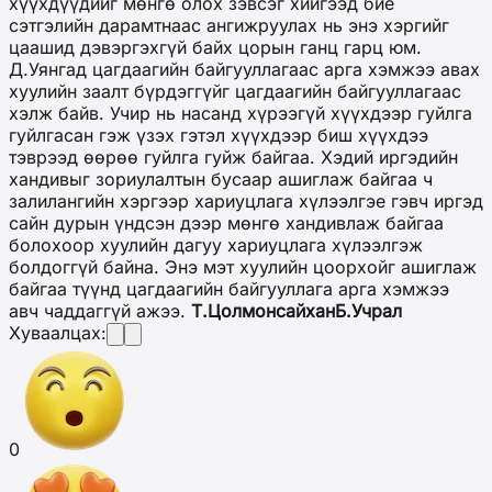
хүүхдүүдийг мөнгө олох зэвсэг хийгээд бие
сэтгэлийн дарамтнаас ангижруулах нь энэ хэргийг
цаашид дэвэргэхгүй байх цорын ганц гарц юм.
Д.Уянгад цагдаагийн байгууллагаас арга хэмжээ авах
хуулийн заалт бүрдэггүйг цагдаагийн байгууллагаас
хэлж байв. Учир нь насанд хүрээгүй хүүхдээр гуйлга
гуйлгасан гэж үзэх гэтэл хүүхдээр биш хүүхдээ
тэврээд өөрөө гуйлга гуйж байгаа. Хэдий иргэдийн
хандивыг зориулалтын бусаар ашиглаж байгаа ч
залилангийн хэргээр хариуцлага хүлээлгэе гэвч иргэд
сайн дурын үндсэн дээр мөнгө хандивлаж байгаа
болохоор хуулийн дагуу хариуцлага хүлээлгэж
болдоггүй байна. Энэ мэт хуулийн цоорхойг ашиглаж
байгаа түүнд цагдаагийн байгууллага арга хэмжээ
авч чаддаггүй ажээ.
Т.Цолмонсайхан
Б.Учрал
Хуваалцах:
0