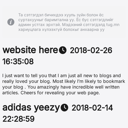
Та сэтгэгдэл бичихдээ хууль зүйн болон ёс
суртахууныг баримтална уу. Ёс бус сэтгэгдлийг
админ устгах эрхтэй. Мэдээний сэтгэгдэлд tug.mn
хариуцлага хүлээхгүй болохыг анхаарна уу
website here
2018-02-26
16:35:08
I just want to tell you that I am just all new to blogs and
really loved your blog. Most likely I’m likely to bookmark
your blog . You amazingly have incredible well written
articles. Cheers for revealing your web page.
adidas yeezy
2018-02-14
22:28:59