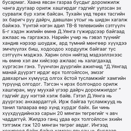
бусармаг. Хаана явсан газраа бусдыг доромжилж
чанга дуугаар орилж хашгирдаг гэдгийг уулзсан эх
сурвалж бүр хэлж байсан. Тухайн үед төрөх тасгийн
эх баригч руу дайрч, давшлан утсыг нь шидэн хагалж
байжээ. Үүнтэй нэгэн адил ТВ-8 телевизийн сэтгүүлч
Б-г хэдэн жилийн өмнө Д.Уянга гүжирдсээр байгаад
ажлаас нь гаргажээ. Нарийн учир нь гэвэл түүнийг
хандив нэрээр шоудаж, ард түмний мөнгөөр хүүхдээ
эмчлүүлэх биш, ходоодоо хордуулж байгааг тус
сэтгүүлч мэджээ. Харин олон нийтэд мэдээллэхээс
нь өмнө хэл ам хийсээр ажлаас нь халагдахад
хүргэсэн гэнэ. Түүнчлэн дүүргийн ажилчид “Д.Уянгад
манай дүүрэгт ирдэг өрх толгойлсон, эмзэг
давхаргын хүмүүсд олгох ёстой тусламжийг хамгийн
түрүүнд олгодог. Тэгсэн ч ирэх болгондоо орилж
хашгиран, муу муухай үгээр дайрч доромжилдог ”
гэдгийг дуу нэгтэй хэлж байв. Гэтэл Д.Уянга нь
дүүргээс анхаардаггүй. Ирж байгаа тусламжууд нь
танил талаараа өөр хүнд хүрдэг байх. Би чинь
хүүхдүүдийнхээ сарын 20 мянган төгрөгийг ч авч
чаддаггүй. Жилдээ ганц удаа өрх толгойлсон эхийн
тэтгэмж гэж 120 мянган төгрөг авдаг. Ингээд
хохироод байж байна хэмээн ярьсан нь бусдаар