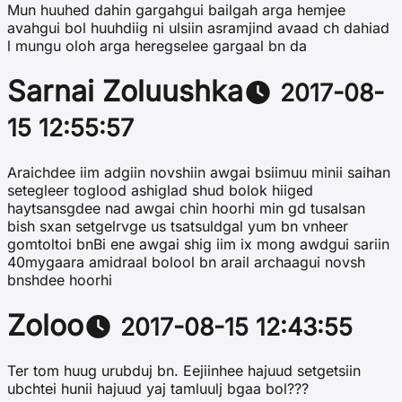
Mun huuhed dahin gargahgui bailgah arga hemjee
avahgui bol huuhdiig ni ulsiin asramjind avaad ch dahiad
l mungu oloh arga heregselee gargaal bn da
Sarnai Zoluushka
2017-08-
15 12:55:57
Araichdee iim adgiin novshiin awgai bsiimuu minii saihan
setegleer toglood ashiglad shud bolok hiiged
haytsansgdee nad awgai chin hoorhi min gd tusalsan
bish sxan setgelrvge us tsatsuldgal yum bn vnheer
gomtoltoi bnBi ene awgai shig iim ix mong awdgui sariin
40mygaara amidraal bolool bn arail archaagui novsh
bnshdee hoorhi
Zoloo
2017-08-15 12:43:55
Ter tom huug urubduj bn. Eejiinhee hajuud setgetsiin
ubchtei hunii hajuud yaj tamluulj bgaa bol???