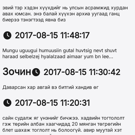
эвий тэр хэдэн хүүхдийг нь улсын асрамжид хурдан
авах юмсан. энэ балай хүүхэн архиа уугаад ганц
биерээ тэнэгтээд явна биз
2017-08-15 11:48:17
Mungu uguugui humuusiin gutal huvtsig nevt shuvt
haraad selbelzej hyalalzaad aimaar yum bn lee...
Зочин
2017-08-15 11:30:42
Даварсан хар авгай вэ битгий хандив өг
2017-08-15 11:20:31
сайн судалж яг үнэнийг бичжээ. хадвийн тогтололт
гэж төрийн албан хаагчидад 20 мянган төгрөгийн
блет шахаж тоглолт нь болоогүй. авир муутай хэт