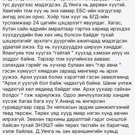
тус дүүргээс мэдэгдсэн. Д.Уянга нь дөрвөн хүүтэй.
Хамгийн том хүү нь энэ намар ЕБС-ийн нэгдүгээр
ангид элсэн орно. Хоёр том хүүг нь БГД-ийн
тусламжаар 24 цагийн цэцэрлэгт явуулдаг. Хагас,
бүтэн сайн өдрийн амралтаар гэртээ хариад ирэхдээ
хүүхдүүдийн бие хөх няц болсон байдаг тухай
цэцэрлэгийг эрхлэгч дүүргийн ажилчдад мэдэгдсэн
удаатай ажээ. Ер нь хүүхдүүддээ ширүүн ханддаг.
Ялангуяа том хүүгээ “гайтай ” хүүхэд хэмээн илүү их
зоддог байна. Тэрээр том хүүгийнхээ ааваас
салахдаа гэрийг нь хүчээр булаан авч “гэр авна ”
гэсэн хүмүүст хямдхан зараад мөнгөөр нь архи
уужээ. Архи уухаа болих хэрэгтэй гэсэн зөвөлгөөнд
“Архи л уухгүй бол байж чадахгүй байна. Шөнө унтаж
чадахгүй хөл өвдөөд байдаг юм. Архи уухаар сайхан
болдог ” гэж хариулжээ. Одоо эмчлүүлэхээр хандив
хүсэж багаа бага хүү У.Ананд нь өнгөрсөн
гуравдугаар сард Эх нялхасын эрдэм шинжилгээний
төвд төрсөн. Төрөх үед хүүд ямар нэгэн хүнд өвчин
илрээгүй. Зөвхөн тархины даралттай гэдэг оноштой
байсан тухай ЭНЭШТ-ийн төрөх тасгийн эх баригчид
хэлж байлаа. Д.Уянга нь зан араншингийн хувьд