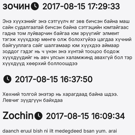
зочин
2017-08-15 17:29:33
Энэ хүүхэнийг энэ сэтгүүлч яг зөв бичсэн байна маш
сайн судалгаатай бичсэн байна сэтгэцийн юмтайгаас
гадна том луйварчин байгаа юм эрүүгийг элмеит
тэгэж хүүхдээр мөнгө олж болохгүйээ цагдаа хүчний
байгууллага сайг шалгамаар юм хүүхдээ аймаар
зоддог гэдэг нь ч үнэн энэ хүнтэй тооцоо бодож
хүүхдүүдийг нь авч улсын халамжинд авахгүй бол тэр
хүүхдүүд хөөрхий боллоошдээ
2017-08-15 16:37:50
Хөхний толгой энэтэр нь харагдаад байна шдээ.
Левчиг зүүдгүүн байхдаа
Zochin
2017-08-15 16:09:34
daanch eruul bish ni ilt medegdeed bsan yum. arai