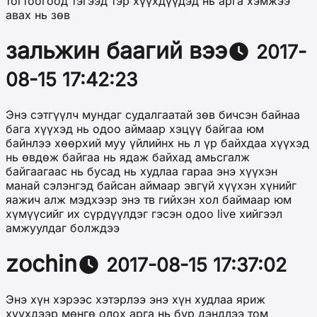
тогтоогоод тэгээд тэр хүүхдүүдэд нь арга хэмжээ
авах нь зөв
зальжин баагий вээ
2017-
08-15 17:42:23
Энэ сэтгүүлч мундаг судалгаатай зөв бичсэн байнаа
бага хүүхэд нь одоо аймаар хэцүү байгаа юм
байнлээ хөөрхий муу үйлийнх нь л үр байхдаа хүүхэд
нь өвдөж байгаа нь ядаж байхад амьсгалж
байгаагаас нь бусад нь худлаа гараа энэ хүүхэн
манай сэлэнгэд байсан аймаар эвгүй хүүхэн хүнийг
яажич алж мэдхээр энэ тв гийхэн хол баймаар юм
хүмүүсийг их сүрдүүлдэг гэсэн одоо live хийгээл
амжуулдаг болждээ
zochin
2017-08-15 17:37:02
Энэ хүн хэрээс хэтэрлээ энэ хүн худлаа яриж
хүүхдээр мөнгө олох арга нь бүр дэндлээ том