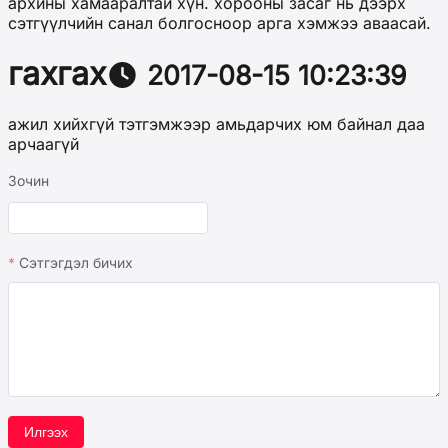
архины хамааралтай хүн. хорооны засаг нь дээрх
сэтгүүлчийн санал болгосноор арга хэмжээ аваасай.
гахгах
2017-08-15 10:23:39
ажил хийхгүй тэтгэмжээр амьдарчих юм байнал даа
арчаагүй
Зочин
Сэтгэгдэл бичих
Илгээх