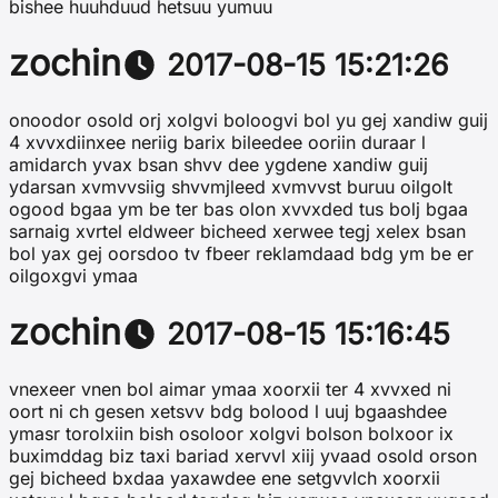
bishee huuhduud hetsuu yumuu
zochin
2017-08-15 15:21:26
onoodor osold orj xolgvi boloogvi bol yu gej xandiw guij
4 xvvxdiinxee neriig barix bileedee ooriin duraar l
amidarch yvax bsan shvv dee ygdene xandiw guij
ydarsan xvmvvsiig shvvmjleed xvmvvst buruu oilgolt
ogood bgaa ym be ter bas olon xvvxded tus bolj bgaa
sarnaig xvrtel eldweer bicheed xerwee tegj xelex bsan
bol yax gej oorsdoo tv fbeer reklamdaad bdg ym be er
oilgoxgvi ymaa
zochin
2017-08-15 15:16:45
vnexeer vnen bol aimar ymaa xoorxii ter 4 xvvxed ni
oort ni ch gesen xetsvv bdg bolood l uuj bgaashdee
ymasr torolxiin bish osoloor xolgvi bolson bolxoor ix
buximddag biz taxi bariad xervvl xiij yvaad osold orson
gej bicheed bxdaa yaxawdee ene setgvvlch xoorxii