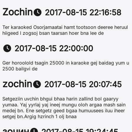
Zochin
2017-08-15 22:16:58
Ter karaoked Osorjamaatai hamt tootsoon deeree heruul
hiigeed l zogsoj bsan taarsan hoer bna lee de
2017-08-15 22:00:00
Ger horoolold tsagin 25000 in karaoke gej baidag yum u
2500 bailgvi de
zochin
2017-08-15 20:07:45
Setgeziin uvchin bhgui bhaa harin zallind bol gaaryy
yumaa. Yaj yyrlaj yaj ineej mungu oloh argaa mash sain
medej bn. Ene setgetz geed bgaa humuusees iluu iheer
setgej bn.Argig hzrinch 1 olj bnaa
зочин
2017-08-15 19:24:45