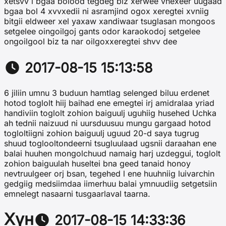
xetsvv l bgaa bolood tegdeg biz xerwee vnexeer uugaad
bgaa bol 4 xvvxedii ni asramjind ogox xeregtei xvniig
bitgii eldweer xel yaxaw xandiwaar tsuglasan mongoos
setgelee oingoilgoj gants odor karaokodoj setgelee
ongoilgool biz ta nar oilgoxxeregtei shvv dee
2017-08-15 15:13:58
6 jiliin umnu 3 buduun hamtlag selenged biluu erdenet
hotod toglolt hiij baihad ene emegtei irj amidralaa yriad
handiviin toglolt zohion baiguulj uguhiig husehed Uchka
ah tednii naizuud ni uursduusuu mungu gargaad hotod
togloltiigni zohion baiguulj uguud 20-d saya tugrug
shuud toglooltondeerni tsugluulaad ugsnii daraahan ene
balai huuhen mongolchuud namaig harj uzdeggui, toglolt
zohion baiguulah huseltei bna geed tanaid honoy
nevtruulgeer orj bsan, tegehed l ene huuhniig luivarchin
gedgiig medsiimdaa iimerhuu balai ymnuudiig setgetsiin
emnelegt nasaarni tusgaarlaval taarna.
Хүн
2017-08-15 14:33:36