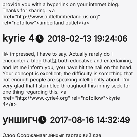
provide you with a hyperlink on your internet blog.
Thanks for sharing. <a
href="http://www.outlettimberland.us.org"
rel="nofollow">timberland outlet</a>
kyrie 4
2018-02-13 19:24:06
I抦 impressed, I have to say. Actually rarely do I
encounter a blog that抯 both educative and entertaining,
and let me inform you, you have hit the nail on the head.
Your concept is excellent; the difficulty is something that
not enough people are speaking intelligently about. I'm
very glad that I stumbled throughout this in my seek for
one thing regarding this. <a
href="http://www.kyrie4.org" rel="nofollow">kyrie
4</a>
уншигч
2017-08-16 14:32:49
Одоо Осоржамаагийнхыг гаргах вий дээ