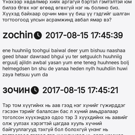
Үнэхээр хөдөлмөр хийх аргагүй бэртэл гэмтэлтэй юм
билээ Өгөх нэг өгөөд өгөхгүй нэг нь болино биз.
Хүүхэд байхаар орчин мөн үү биш үү гэдгийг шалган
тогтоогоод улсын асрамжинд авбал ямар вэ?
zochin
2017-08-15 17:45:39
ene huuhniig toohgui baiwal deer yum bishuu naashaa
geed bhaar dawraad bhgui yu ter setguulch huuhniig
erguulj ajildn awbal yasan yum ene teneg huuhnees bolj
helmegdsen bn shu de yanaa heden nylh huuhdiin huwi
zaya hetsuu yum da
зочин
2017-08-15 17:45:21
Тэр том хүүгийнх нь аав гээд нэг хүнийг гүжирддэг
гэсээн тэрийг балалсан бас л хүний амьдралаар
тоголсон хүүхэндээ одоо тэр 3 хүүхдийнх нь аавийг
олж уулзах хэрэгтэй цагдаа хууль хүчний
байгууллагууд тэхгүй бол болохгүй үнэнг нь