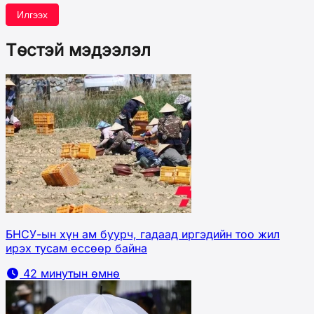
Илгээх
Төстэй мэдээлэл
БНСУ-ын хүн ам буурч, гадаад иргэдийн тоо жил
ирэх тусам өссөөр байна
42 минутын өмнө