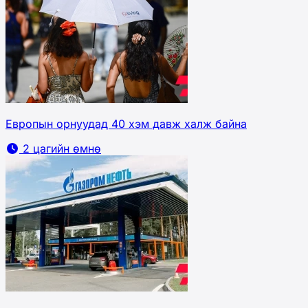
Европын орнуудад 40 хэм давж халж байна
2 цагийн өмнө