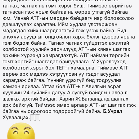
тагнах, чагнах нь гэмт хэрэг биш. Тиймээс өөрийгөө
тагнасан гэж ярьж байгаа нь өөрөө утгагүй байгаа
юм. Манай АТГ-ын мөрдөн байцаагч нар боловсолоо
дээшлүүлэх хэрэгтэй. Ийм худлаа улстөржсөн
мэдэгдэл хийх шаардлагагүй гэж үзэж байна. Бид
энэхүү асуудлыг онцгойлон харж бүлэг дээрээ ярьна
гэж бодож байна. Тагнах чагнах гүйцэтгэх ажилтай
холбоотой хуулийн зөрчилүүд АТГ-ын хянан шалгах
эрхийн хүрээнд хамрагдахгүй. АТГ найман төрлийн
гэмт хэргийг шалгадаг байгууллага. У.Хүрэлсүхэд
холбоотой хэрэг бол ТЕГ-т хамаарна. Тиймээс АТГ
өөрөө эрх мэдлээ хэтрүүлсэн үү гэдэг асуудал
харагдаж байгаа. Үүнийг удахгүй бид тодруулна
хэмээн ярилаа. Угтаа бол АТГ-ыг Авилгын эсрэг
хуулийн 24 зүйлийн дагуу Аюулгүй байдлын алба л
шалгах эрхтэй байдаг. Харин Ж.Батзанданд шалгах
эрх байхгүй. Тиймээс ямар аргаар АТГ-ыг шалгах гэж
байгаа нь одоогоор тодорхойгүй байна.
Б.Учрал
Хуваалцах: