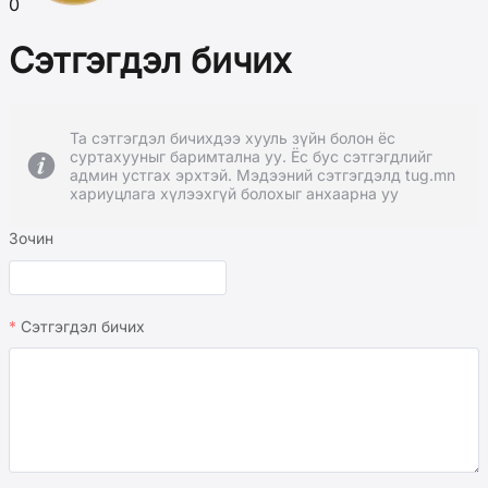
0
Сэтгэгдэл бичих
Та сэтгэгдэл бичихдээ хууль зүйн болон ёс
суртахууныг баримтална уу. Ёс бус сэтгэгдлийг
админ устгах эрхтэй. Мэдээний сэтгэгдэлд tug.mn
хариуцлага хүлээхгүй болохыг анхаарна уу
Зочин
Сэтгэгдэл бичих