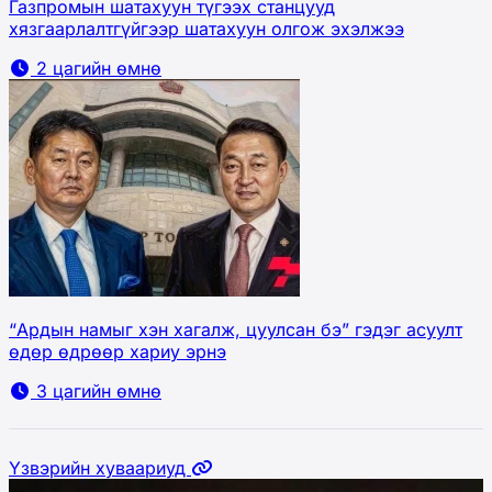
Газпромын шатахуун түгээх станцууд
хязгаарлалтгүйгээр шатахуун олгож эхэлжээ
2 цагийн өмнө
“Ардын намыг хэн хагалж, цуулсан бэ” гэдэг асуулт
өдөр өдрөөр хариу эрнэ
3 цагийн өмнө
Үзвэрийн хуваариуд