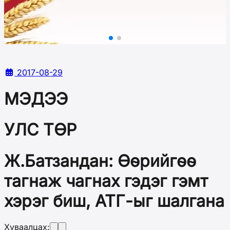
2017-08-29
МЭДЭЭ
УЛС ТӨР
Ж.Батзандан: Өөрийгөө
тагнаж чагнах гэдэг гэмт
хэрэг биш, АТГ-ыг шалгана
Хуваалцах: