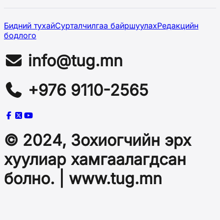
Бидний тухай
Сурталчилгаа байршуулах
Редакцийн
бодлого
info@tug.mn
+976 9110-2565
© 2024, Зохиогчийн эрх
хуулиар хамгаалагдсан
болно. | www.tug.mn