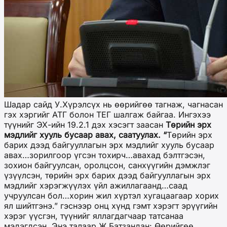
Шадар сайд У.Хүрэлсүх нь өөрийгөө тагнаж, чагнасан
гэх хэргийг АТГ болон ТЕГ шалгаж байгаа. Ингэхээ
түүнийг ЭХ-ийн 19.2.1 дэх хэсэгт заасан
Төрийн эрх
мэдлийг хууль бусаар авах, саатуулах. “
Төрийн эрх
барих дээд байгууллагын эрх мэдлийг хууль бусаар
авах…зорилгоор үгсэн тохирч…авахад бэлтгэсэн,
зохион байгуулсан, оролцсон, санхүүгийн дэмжлэг
үзүүлсэн, төрийн эрх барих дээд байгууллагын эрх
мэдлийг хэрэгжүүлэх үйл ажиллагаанд…саад
учруулсан бол…хорин жил хүртэл хугацаагаар хорих
ял шийтгэнэ.” гэснээр онц хүнд гэмт хэрэгт эрүүгийн
хэрэг үүсгэн, түүнийг яллагдагчаар татсанаа
мэдэгдсэн. Энэ талаар Ж.Батзандан: Өөрийгөө