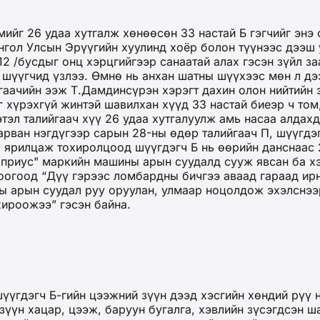
амийг 26 удаа хутгалж хөнөөсөн 33 настай Б гэгчийг эн
нгол Улсын Эрүүгийн хуулинд хоёр болон түүнээс дээш 
2 /бусдыг онц хэрцгийгээр санаатай алах гэсэн зүйл заа
 шүүгчид үзлээ. Өмнө нь анхан шатны шүүхээс мөн л дэ
йгаачийн ээж Т.Дамдинсүрэн хэрэгт дахин олон нийтийн
г хүрэхгүй жинтэй шавилхан хүүд 33 настай биеэр ч том
этэл талийгаач хүү 26 удаа хутгалуулж амь насаа алда
рван нэгдүгээр сарын 28-ны өдөр талийгаач П, шүүгдэг
р ярилцаж тохиролцоод шүүгдэгч Б нь өөрийн данснаас 
 приус" маркийн машины арын суудалд сууж явсан ба хэ
огоод “Дүү гэрээс ломбардны бичгээ аваад гараад ирнэ
ны арын суудал руу оруулан, улмаар ноцолдож эхэлснээ
хироожээ” гэсэн байна.
үүгдэгч Б-гийн цээжний зүүн дээд хэсгийн хөндий рүү 
зүүн хацар, цээж, баруун бугалга, хэвлийн зүсэгдсэн ш