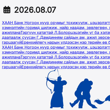
2026.08.07
ХААН Банк Ногоон нуур орчмыг тохижуулж, цэцэрлэгт
хэмнэлтийн горимд шилжиж, найр наадам, зөвлөгөөн, 
ажиллана
Тэргүүн хатагтай Л.Болорцэцэгийн үг ба хэл
даапаалж суусан Г.Дамдинням сайдын ам, ажил зөрсөө
гарцаагүй
Ерөнхийлөгч нарын үлдээсэн нэр төрийн өв 
ХААН Банк Ногоон нуур орчмыг тохижуулж, цэцэрлэгт
хэмнэлтийн горимд шилжиж, найр наадам, зөвлөгөөн, 
ажиллана
Тэргүүн хатагтай Л.Болорцэцэгийн үг ба хэл
даапаалж суусан Г.Дамдинням сайдын ам, ажил зөрсөө
гарцаагүй
Ерөнхийлөгч нарын үлдээсэн нэр төрийн өв 