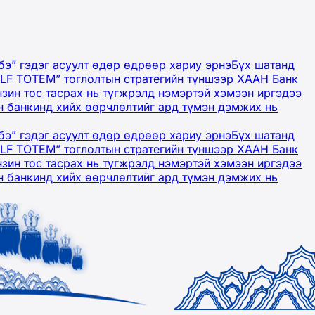
бэ” гэдэг асуулт өдөр өдрөөр хариу эрнэ
Бүх шатанд
OLF TOTEM” тоглолтын стратегийн түншээр ХААН Банк
нзин тос тасрах нь түгжрэлд нэмэртэй хэмээн иргэдээ
 банкинд хийх өөрчлөлтийг ард түмэн дэмжих нь
бэ” гэдэг асуулт өдөр өдрөөр хариу эрнэ
Бүх шатанд
OLF TOTEM” тоглолтын стратегийн түншээр ХААН Банк
нзин тос тасрах нь түгжрэлд нэмэртэй хэмээн иргэдээ
 банкинд хийх өөрчлөлтийг ард түмэн дэмжих нь