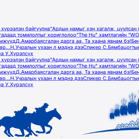
 хүрээлэн байгуулна
“Ардын намыг хэн хагалж, цуулсан 
гадаад томилолтыг хориглолоо
“The Hu" хамтлагийн “W
эмжүүд
Д.Амарбаясгалан дарга аа, Та хаана явнам бэ!
Бе
р...
Н.Учралын ухаан л мэднэ дээ
Спикер С.Бямбацогтын
ба У.Хүрэлсүх
 хүрээлэн байгуулна
“Ардын намыг хэн хагалж, цуулсан 
гадаад томилолтыг хориглолоо
“The Hu" хамтлагийн “W
эмжүүд
Д.Амарбаясгалан дарга аа, Та хаана явнам бэ!
Бе
р...
Н.Учралын ухаан л мэднэ дээ
Спикер С.Бямбацогтын
ба У.Хүрэлсүх