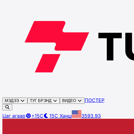
ПОСТЕР
МЭДЭЭ
ТУГ БРЭНД
ВИДЕО
Цаг агаар
+15C
15C
Ханш
3593.93