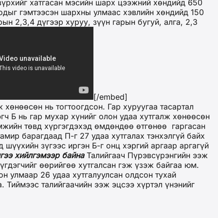
зүрхийг хатгасан мэсийн шарх цээжний хөндийд 650
оодыг гэмтээсэн шархны улмаас хэвлийн хөндийд 150
н 2,3,4 дүгээр хуруу, зүүн гарын бугуй, алга, 2,3
[/embed]
 хөнөөсөн нь тогтоогдсон. Гар хуруугаа тасартал
гч Б нь гар мухар хүнийг олон удаа хутгалж хөнөөсөн
амжийн төвд хүргэгдэхэд өмдөндөө өтгөнөө гаргасан
амир барагдаад П-г 27 удаа хутгалах тэнхэлгүй байх
 шүүхийн зүгээс иргэн Б-г онц хэргий аргаар аргагүй
гээ хийлгэмээр байна
Талийгаач Пүрэвсүрэнгийн ээж
үгдэгчийг өөрийгөө хутгалсан гэж үзэж байгаа юм.
он улмаар 26 удаа хутгалуулсан олдсон тухай
а. Тиймээс талийгаачийн ээж эцсээ хүртэл үнэнийг