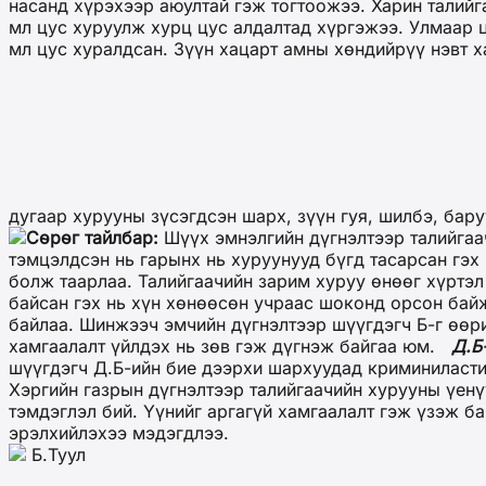
насанд хүрэхээр аюултай гэж тогтоожээ. Харин талий
мл цус хуруулж хурц цус алдалтад хүргэжээ. Улмаар 
мл цус хуралдсан. Зүүн хацарт амны хөндийрүү нэвт хат
дугаар хурууны зүсэгдсэн шарх, зүүн гуя, шилбэ, бар
Сөрөг тайлбар:
Шүүх эмнэлгийн дүгнэлтээр талийгаач
тэмцэлдсэн нь гарынх нь хуруунууд бүгд тасарсан гэх
болж таарлаа. Талийгаачийн зарим хуруу өнөөг хүртэл
байсан гэх нь хүн хөнөөсөн учраас шоконд орсон байж
байлаа. Шинжээч эмчийн дүгнэлтээр шүүгдэгч Б-г өөри
хамгаалалт үйлдэх нь зөв гэж дүгнэж байгаа юм.
Д.Б
шүүгдэгч Д.Б-ийн бие дээрхи шархуудад криминиласти
Хэргийн газрын дүгнэлтээр талийгаачийн хурууны үенү
тэмдэглэл бий. Үүнийг аргагүй хамгаалалт гэж үзэж б
эрэлхийлэхээ мэдэгдлээ.
Б.Туул