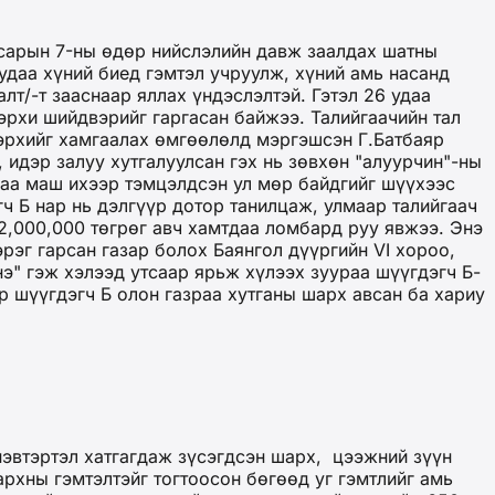
э сарын 7-ны өдөр нийслэлийн давж заалдах шатны
удаа хүний биед гэмтэл учруулж, хүний амь насанд
лт/-т зааснаар яллах үндэслэлтэй. Гэтэл 26 удаа
эрхи шийдвэрийг гаргасан байжээ. Талийгаачийн тал
 эрхийг хамгаалах өмгөөлөлд мэргэшсэн Г.Батбаяр
, идэр залуу хутгалуулсан гэх нь зөвхөн "алуурчин"-ны
хдаа маш ихээр тэмцэлдсэн ул мөр байдгийг шүүхээс
ч Б нар нь дэлгүүр дотор танилцаж, улмаар талийгаач
2,000,000 төгрөг авч хамтдаа ломбард руу явжээ. Энэ
рэг гарсан газар болох Баянгол дүүргийн VI хороо,
" гэж хэлээд утсаар ярьж хүлээх зуураа шүүгдэгч Б-
р шүүгдэгч Б олон газраа хутганы шарх авсан ба хариу
нэвтэртэл хатгагдаж зүсэгдсэн шарх, цээжний зүүн
архны гэмтэлтэйг тогтоосон бөгөөд уг гэмтлийг амь