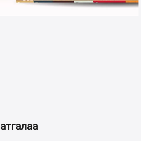
аатгалаа