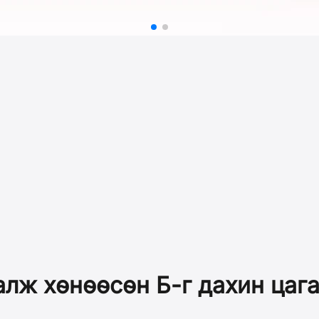
галж хөнөөсөн Б-г дахин цаг