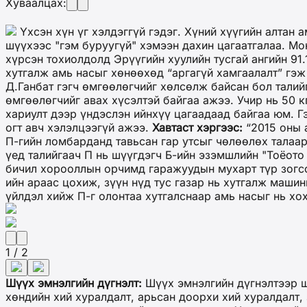
Хуваалцах:
Үхсэн хүн үг хэлдэггүй гэдэг. Хүний хүүгийн алтан 
шүүхээс "гэм буруугүй" хэмээн дахин цагаатгалаа. Мо
хүрсэн тохиолдолд Эрүүгийн хуулийн тусгай ангийн 91.1
хутгалж амь насыг хөнөөхөд “аргагүй хамгаалалт” гэж
Д.Ганбат гэгч өмгөөлөгчийг хөлсөлж байсан бол тали
өмгөөлөгчийг авах хүсэлтэй байгаа ажээ. Учир нь 50 к
хариулт дээр үндэслэн ийнхүү цагаадаад байгаа юм. Г
огт авч хэлэлцээгүй ажээ.
Хавтаст хэргээс:
“2015 оны а
П-гийн ломбарданд тавьсан гар утсыг чөлөөлөх талаа
үед талийгаач П нь шүүгдэгч Б-ийн эзэмшлийн "Тоёото
бичил хорооллын орчимд гаражуудын мухарт түр зогсо
ийн араас цохиж, зүүн нүд тус газар нь хутгалж маши
үйлдэл хийж П-г олонтаа хутгалснаар амь насыг нь хо
1 / 2
Шүүх эмнэлгийн дүгнэлт:
Шүүх эмнэлгийн дүгнэлтээр ш
хөндийн хий хуралдалт, арьсан доорхи хий хуралдалт, 