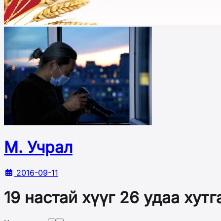
М. Учрал
2016-09-11
19 настай хүүг 26 удаа хут