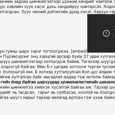
гаачийн задлан шинжилгээгээр цээжий хөндийг нэвтэлж 
цус хэвлийн зүүн хэсэг дэхь хөндийрүү нэвтэрсэн. Ход
гагдсан. Зүүн чихний дэбэнгийн дунд хэсэг, баруун гары
уун гуяны шарх зэрэг тогтоогджээ. [embed]
 Пүрэвсүрэнг онц хэрцгий аргаар буюу 27 удаа хутгалж
 шүүх шинжилгээгээр нотлогдож байна. Тэгэхээр шүүгдэ
 олдохгүй байгаа. Мөн Б-г цагдаа зогсоож түргэн тусл
 болзошгүй юм. Б эхлээд хутгалуулсан бол цус алдаж т
йгөө хутгалсан байх магадлал өндөр гэж нотолж байхад
-гийн биед байгаа шархуудад криминалистикийн шинжил
кийн шинжилгээ хийлгэх хүсэлтэй байгаа аж. Тэрээр шү
үдийг нь тасдсан, гарыг нь сүлбэсэн, хоолой нь боогдс
айгаа шүүгч нарыг тэрээр авлигад өртсөн гэж үзэж байн