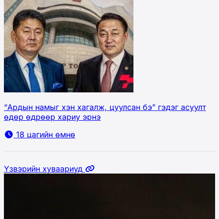
“Ардын намыг хэн хагалж, цуулсан бэ” гэдэг асуулт
өдөр өдрөөр хариу эрнэ
18 цагийн өмнө
Үзвэрийн хуваариуд