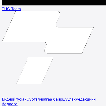
TUG Team
Бидний тухай
Сурталчилгаа байршуулах
Редакцийн
бодлого