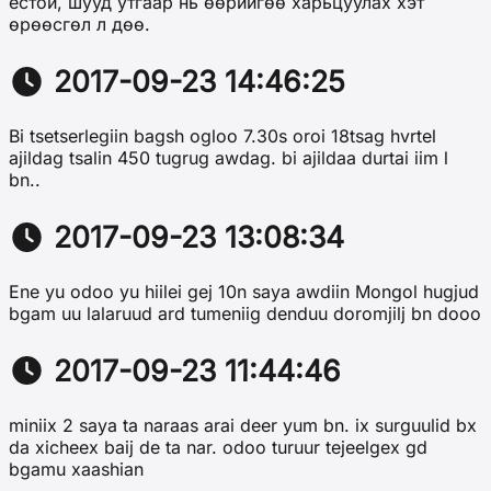
ёстой, шууд утгаар нь өөрийгөө харьцуулах хэт
өрөөсгөл л дөө.
2017-09-23 14:46:25
Bi tsetserlegiin bagsh ogloo 7.30s oroi 18tsag hvrtel
ajildag tsalin 450 tugrug awdag. bi ajildaa durtai iim l
bn..
2017-09-23 13:08:34
Ene yu odoo yu hiilei gej 10n saya awdiin Mongol hugjud
bgam uu lalaruud ard tumeniig denduu doromjilj bn dooo
2017-09-23 11:44:46
miniix 2 saya ta naraas arai deer yum bn. ix surguulid bx
da xicheex baij de ta nar. odoo turuur tejeelgex gd
bgamu xaashian