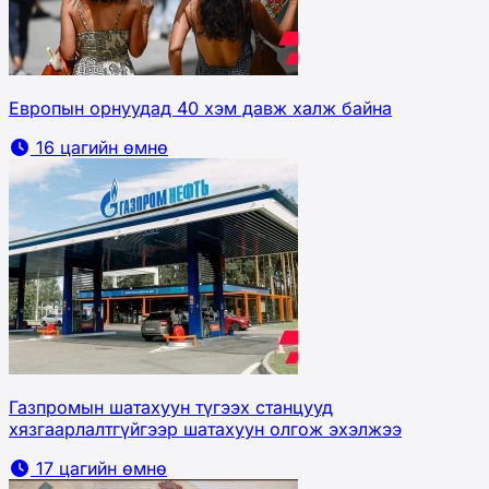
Европын орнуудад 40 хэм давж халж байна
16 цагийн өмнө
Газпромын шатахуун түгээх станцууд
хязгаарлалтгүйгээр шатахуун олгож эхэлжээ
17 цагийн өмнө