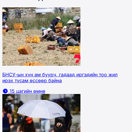
БНСУ-ын хүн ам буурч, гадаад иргэдийн тоо жил
ирэх тусам өссөөр байна
15 цагийн өмнө