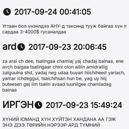
2017-09-24 00:41:05
Угтаан бол үнэнлдээ АНУ-д таксинд тууж байгаа хүн л
сардаа 3-4000$ гусаналдаа
ard
2017-09-23 20:06:45
za arai ch dee, tsalingaa chamlaj yaj chadaj bainaa, ene
avch baigaa tsalingaar chini olon ailiin amidraliig
zalguulna shd, yadaj neg udaa buyan hiichiheed yariach,
yamar ichdeggui, tsaichihsan hun be, yag uy hiij
buteesen gej iim tsalin avaad tuuniigee chamladag
bainaa
ИРГЭН
2017-09-23 15:49:24
ХҮНИЙ ЮМАНД ХҮН ХҮЙТЭН ХАНДАНА АА ГЭЖ
ЭНЭ ДЭЭ.ТӨРИЙН НЭРЭЭР АРД ТҮМНИЙ