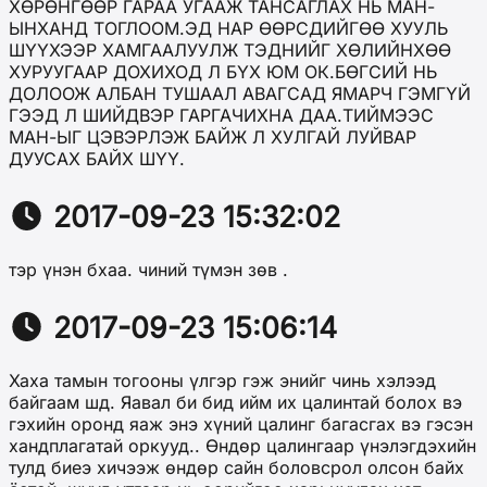
ХӨРӨНГӨӨР ГАРАА УГААЖ ТАНСАГЛАХ НЬ МАН-
ЫНХАНД ТОГЛООМ.ЭД НАР ӨӨРСДИЙГӨӨ ХУУЛЬ
ШҮҮХЭЭР ХАМГААЛУУЛЖ ТЭДНИЙГ ХӨЛИЙНХӨӨ
ХУРУУГААР ДОХИХОД Л БҮХ ЮМ ОК.БӨГСИЙ НЬ
ДОЛООЖ АЛБАН ТУШААЛ АВАГСАД ЯМАРЧ ГЭМГҮЙ
ГЭЭД Л ШИЙДВЭР ГАРГАЧИХНА ДАА.ТИЙМЭЭС
МАН-ЫГ ЦЭВЭРЛЭЖ БАЙЖ Л ХУЛГАЙ ЛУЙВАР
ДУУСАХ БАЙХ ШҮҮ.
2017-09-23 15:32:02
тэр үнэн бхаа. чиний түмэн зөв .
2017-09-23 15:06:14
Хаха тамын тогооны үлгэр гэж энийг чинь хэлээд
байгаам шд. Яавал би бид ийм их цалинтай болох вэ
гэхийн оронд яаж энэ хүний цалинг багасгах вэ гэсэн
хандплагатай оркууд.. Өндөр цалингаар үнэлэгдэхийн
тулд биеэ хичээж өндөр сайн боловсрол олсон байх