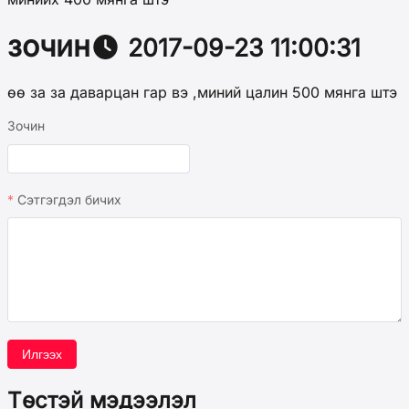
зочин
2017-09-23 11:00:31
өө за за даварцан гар вэ ,миний цалин 500 мянга штэ
Зочин
Сэтгэгдэл бичих
Илгээх
Төстэй мэдээлэл