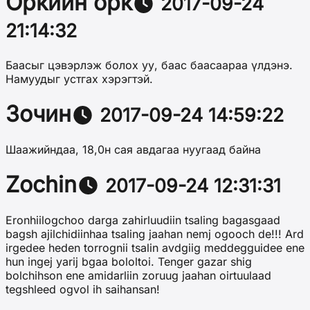
Оркийн орк
2017-09-24
21:14:32
Баасыг цэвэрлэж болох уу, баас баасаараа үлдэнэ.
Намуудыг устгах хэрэгтэй.
Зочин
2017-09-24 14:59:22
Шаажийндаа, 18,0н сая авдагаа нуугаад байна
Zochin
2017-09-24 12:31:31
Eronhiilogchoo darga zahirluudiin tsaling bagasgaad
bagsh ajilchidiinhaa tsaling jaahan nemj ogooch de!!! Ard
irgedee heden torrognii tsalin avdgiig meddegguidee ene
hun ingej yarij bgaa bololtoi. Tenger gazar shig
bolchihson ene amidarliin zoruug jaahan oirtuulaad
tegshleed ogvol ih saihansan!