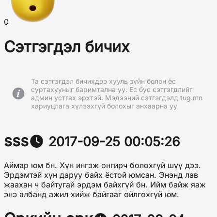
0
Сэтгэгдэл бичих
Та сэтгэгдэл бичихдээ хууль зүйн болон ёс
суртахууныг баримтална уу. Ёс бус сэтгэгдлийг
админ устгах эрхтэй. Мэдээний сэтгэгдэлд tug.mn
хариуцлага хүлээхгүй болохыг анхаарна уу
sss
2017-09-25 00:05:26
Аймар юм бн. Хүн ингэж онгирч болохгүй шүү дээ.
Эрдэмтэй хүн даруу байх ёстой юмсан. Энэнд лав
жаахан ч байтугай эрдэм байхгүй бн. Ийм байж яаж
энэ албанд ажил хийж байгааг ойлгохгүй юм.