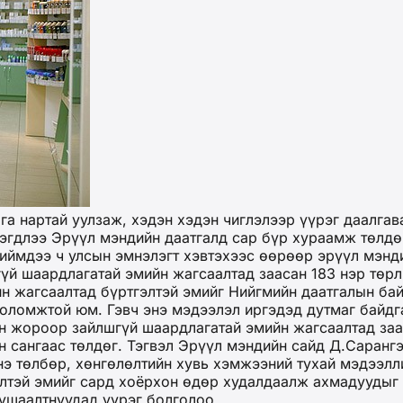
га нартай уулзаж, хэдэн хэдэн чиглэлээр үүрэг даалга
эгдлээ Эрүүл мэндийн даатгалд сар бүр хураамж төлдөг
Тиймдээ ч улсын эмнэлэгт хэвтэхээс өөрөөр эрүүл мэнд
гүй шаардлагатай эмийн жагсаалтад заасан 183 нэр төр
н жагсаалтад бүртгэлтэй эмийг Нийгмийн даатгалын бай
боломжтой юм. Гэвч энэ мэдээлэл иргэдэд дутмаг байдг
ийн жороор зайлшгүй шаардлагатай эмийн жагсаалтад за
н сангаас төлдөг. Тэгвэл Эрүүл мэндийн сайд Д.Саранг
үнэ төлбөр, хөнгөлөлтийн хувь хэмжээний тухай мэдээл
лтэй эмийг сард хоёрхон өдөр худалдаалж ахмадуудыг 
тушаалтнуудад үүрэг болголоо.