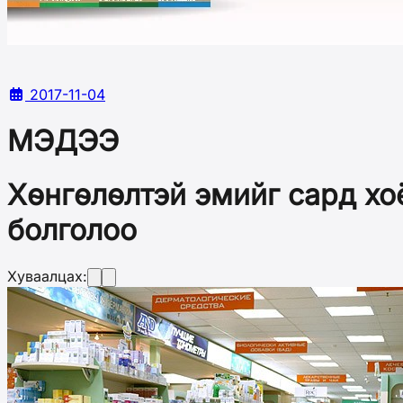
2017-11-04
МЭДЭЭ
Хөнгөлөлтэй эмийг сард хо
болголоо
Хуваалцах: