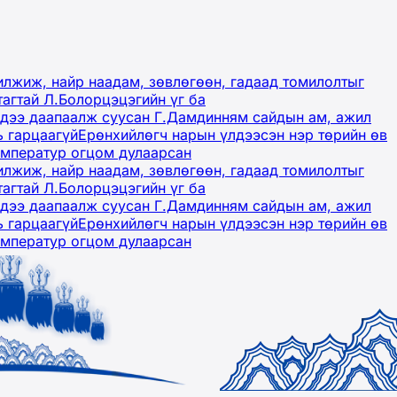
лжиж, найр наадам, зөвлөгөөн, гадаад томилолтыг
тагтай Л.Болорцэцэгийн үг ба
гэдээ даапаалж суусан Г.Дамдинням сайдын ам, ажил
ь гарцаагүй
Ерөнхийлөгч нарын үлдээсэн нэр төрийн өв
емператур огцом дулаарсан
лжиж, найр наадам, зөвлөгөөн, гадаад томилолтыг
тагтай Л.Болорцэцэгийн үг ба
гэдээ даапаалж суусан Г.Дамдинням сайдын ам, ажил
ь гарцаагүй
Ерөнхийлөгч нарын үлдээсэн нэр төрийн өв
емператур огцом дулаарсан