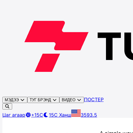
ПОСТЕР
МЭДЭЭ
ТУГ БРЭНД
ВИДЕО
Цаг агаар
+15C
15C
Ханш
3593.5