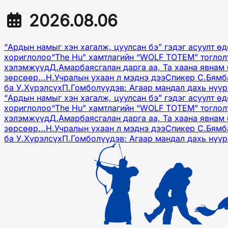
2026.08.06
“Ардын намыг хэн хагалж, цуулсан бэ” гэдэг асуулт ө
хориглолоо
“The Hu" хамтлагийн “WOLF TOTEM” тоглол
хэлэмжүүд
Д.Амарбаясгалан дарга аа, Та хаана явнам 
зөрсөөр...
Н.Учралын ухаан л мэднэ дээ
Спикер С.Бямб
ба У.Хүрэлсүх
П.Гомболүүдэв: Агаар мандал дахь нүү
“Ардын намыг хэн хагалж, цуулсан бэ” гэдэг асуулт ө
хориглолоо
“The Hu" хамтлагийн “WOLF TOTEM” тоглол
хэлэмжүүд
Д.Амарбаясгалан дарга аа, Та хаана явнам 
зөрсөөр...
Н.Учралын ухаан л мэднэ дээ
Спикер С.Бямб
ба У.Хүрэлсүх
П.Гомболүүдэв: Агаар мандал дахь нүү