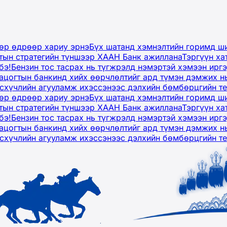
дөр өдрөөр хариу эрнэ
Бүх шатанд хэмнэлтийн горимд ши
тын стратегийн түншээр ХААН Банк ажиллана
Тэргүүн ха
бэ!
Бензин тос тасрах нь түгжрэлд нэмэртэй хэмээн ир
ацогтын банкинд хийх өөрчлөлтийг ард түмэн дэмжих н
рсхүчлийн агууламж ихэссэнээс дэлхийн бөмбөрцгийн т
дөр өдрөөр хариу эрнэ
Бүх шатанд хэмнэлтийн горимд ши
тын стратегийн түншээр ХААН Банк ажиллана
Тэргүүн ха
бэ!
Бензин тос тасрах нь түгжрэлд нэмэртэй хэмээн ир
ацогтын банкинд хийх өөрчлөлтийг ард түмэн дэмжих н
рсхүчлийн агууламж ихэссэнээс дэлхийн бөмбөрцгийн т