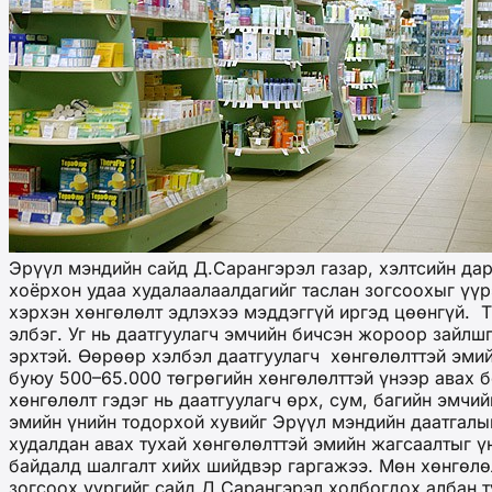
Эрүүл мэндийн сайд Д.Сарангэрэл газар, хэлтсийн дар
хоёрхон удаа худалаалаалдагийг таслан зогсоохыг үүр
хэрхэн хөнгөлөлт эдлэхээ мэддэггүй иргэд цөөнгүй. 
элбэг. Уг нь даатгуулагч эмчийн бичсэн жороор зайлш
эрхтэй. Өөрөөр хэлбэл даатгуулагч хөнгөлөлттэй эмий
буюу 500–65.000 төгрөгийн хөнгөлөлттэй үнээр авах 
хөнгөлөлт гэдэг нь даатгуулагч өрх, сум, багийн эмч
эмийн үнийн тодорхой хувийг Эрүүл мэндийн даатгалы
худалдан авах тухай хөнгөлөлттэй эмийн жагсаалтыг 
байдалд шалгалт хийх шийдвэр гаргажээ. Мөн хөнгөлө
зогсоох үүргийг сайд Д.Сарангэрэл холбогдох албан 