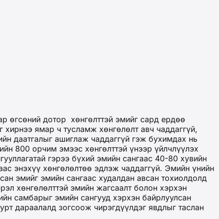
вар өгсөний дотор хөнгөлттэй эмийг сард ердөө
 хирнээ ямар ч тусламж хөнгөлөлт авч чаддаггүй,
ийн даатгалыг ашиглаж чаддаггүй гэж бухимдах нь
лийн 800 орчим эмээс хөнгөлттэй үнээр үйлчлүүлэх
гууллагатай гэрээ бүхий эмийн сангаас 40-80 хувийн
аас энэхүү хөнгөлөлтөө эдлэж чаддаггүй. Эмийн үнийн
асан эмийг эмийн сангаас худалдан авсан тохиолдолд
эрэл хөнгөлөлттэй эмийн жагсаалт болон хэрхэн
лийн самбарыг эмийн сангууд хэрхэн байрлуулсан
урт дараалалд зогсоож чирэгдүүлдэг явдлыг таслан