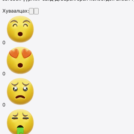
Хуваалцах:
0
0
0