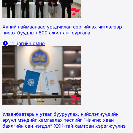
Хүний наймаанаас урьдчилан сэргийлэх чиглэлээр
нисэх буудлын 800 ажилтанг сургана
11 цагийн өмнө
Улаанбаатарын утааг бууруулах, нийслэлчүүдийн
эрүүл мэндийг хамгаалах төслийг “Чингис хаан
баялгийн сан нэгдэл” ХХК-тай хамтран хэрэгжүүлнэ