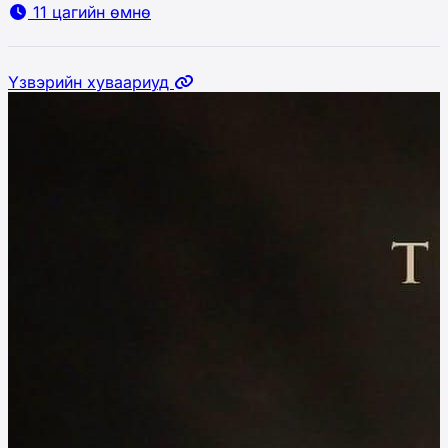
11 цагийн өмнө
Үзвэрийн хуваариуд