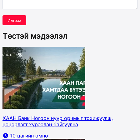
Илгээх
Төстэй мэдээлэл
ХААН Банк Ногоон нуур орчмыг тохижуулж,
цэцэрлэгт хүрээлэн байгуулна
10 цагийн өмнө