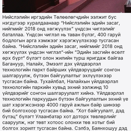
Нийслэлийн иргэдийн Төлөөлөгчдийн ээлжит бус
нэгдүгээр хуралдаанаар “Нийслэлийн эдийн засаг,
нийгмийг 2018 онд хөгжүүлэх” үндсэн чиглэлийг
баталлаа. Үндсэн чиглэл нь таван бүлэг, 400 гаруй
бодлогын арга хэмжээг хэрэгжүүлэхээр тусгасан
байна. “Нийслэлийн эдийн засаг, нийгмийг 2018 онд
хөгжүүлэх үндсэн чиглэл“-ийн “Эдийн засгийн өсөлт
өрх бүрт“ бүлэгт олон жилийн турш яригдаж байгаа
Багануур, Налайх, Эмээлт дэх үйлдвэрлэл
технологийн паркт байрших үйлдвэрүүдийг сонгон
шалгаруулж, бүтээн байгуулалтыг эхлүүлэхээр
тусгасан байна. Тухайлбал, Налайхын үйлдвэрлэл
технологийн паркийн хувьд эхний ээлжинд 10
үйлдвэрийг сонгон шалгаруулалт хийнэ. Үйлдвэрлэл
технологийн паркуудын бүтээн байгуулалтын эхний үе
шат хэрэгжсэнээр 4000 гаруй ажлын байр шинээр
бий болгохоор тусгасан байна. “Хот байгуулалт, дэд
бүтэц” бүлэгт Улаанбатар хот доторх төвлөрлийг
сааруулж, нэг төвт хотоос олонхи төв хотыг бий
болгох зорилт тусгасан байна. Сэлбэ, Баянхошуу дэд