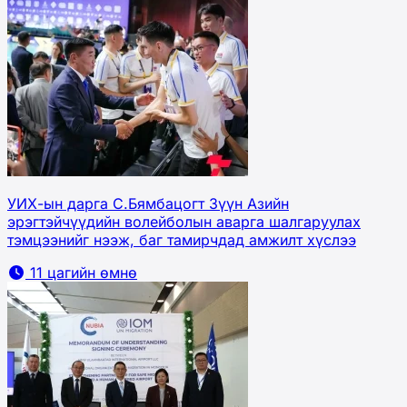
УИХ-ын дарга С.Бямбацогт Зүүн Азийн
эрэгтэйчүүдийн волейболын аварга шалгаруулах
тэмцээнийг нээж, баг тамирчдад амжилт хүслээ
11 цагийн өмнө