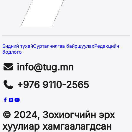
Бидний тухай
Сурталчилгаа байршуулах
Редакцийн
бодлого
info@tug.mn
+976 9110-2565
© 2024, Зохиогчийн эрх
хуулиар хамгаалагдсан