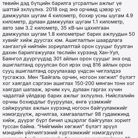
төвийн дэд бүтцийн барилга угсралтын ажлыг үе
шаттай эхлүүлнэ. 2018 онд энэ орчимд цэвэр ус
дамжуулах шугам 4 километр, бохир усны шугам 4.9
километр, дулаан дамжуулах шугам 1.1 километр,
авто зам 3.2 километр, 35 кВ-ын цахилгаан
дамжуулах шугам 1.8 километрыг барих ажлуудын 50
хувийг хийж дуусгах юм. Ашиглалтын шаардлага
хангахгүй нийтийн зориулалттай орон сууцыг буулган
дахин барилгажуулах төслийн хүрээнд Хан-Уул,
Баянгол дүүргүүдэд 301 айлын орон сууцыг энэ онд
ашиглалтанд оруулсан бол ирэх онд 816 айлын орон
сууц ашиглалтанд оруулахаар үндсэн чиглэлдээ
тусгажээ. Мөн “Байгаль орчин, ногоон хөгжил” бүлэгт
хог хаягдал сэргээн ашиглах 150-200 мянган тонн хог
хаягдал шатааж, эрчим хүч, дулаан гаргах хүчин
чадалтай үйлдвэр барих ажлыг эхлүүлнэ. Нийслэлийн
орчны бохирдлыг бууруулах, өнгө үзэмжийг
сайжруулах ажлын хүрээнд ногоон байгууламжийг
нэмэгдүүлж, арчилгаа, хамгаалалтыг 98 гудамжинд
хийж, дүүрэг бүрт бичил цэцэрлэг байгуулах зорилт
туссан байна. “Нийгмийн хөгжил” бүлэгт эрүүл
мэндийн үйлчилгээний хүртээмжийг нэмэгдүүлэх