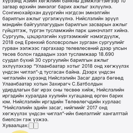
хүрээнд Азийн хөгжлийн банкны дэмжлэгтэйгээр 10
загвар өрхийн эмнэлэг барих ажлыг эхлүүлнэ.
Сонгинохайрхан дүүргийн нэгдсэн эмнэлгийн
барилгын ажлыг үргэлжүүлнэ. Нийслэлийн эрүүл
мэндийн байгууллагуудын барилгын засварын ажлыг
гүйцэтгэж, түргэн тусламжийн парк шинэчлэлт хийнэ.
Сургууль, цэцэрлэгийн хүртээмжийг нэмэгдүүлж,
2018 онд Ерөнхий боловсролын зургаан сургуулийг
гурван ээлжээс гаргахаар төлөвлөсөний дээр улсын
төсөв болон гадаадын зээл тусламжаар 18.690
суудал бүхий 30 сургуулийн барилгын ажлыг
эхлүүлэхээр “Улаанбаатар хотыг 2018 онд хөгжүүлэх
үндсэн чиглэл”-д тусгасан байна. Дээрх үндсэн
чиглэлийн хүрээнд Нийслэлийн Засаг дарга бөгөөд
Улаанбаатар хотын Захирагч С.Батболдын
удирдлагын баг ирэх оны төсвөө хийж, Нийслэлийн
иргэдийн хуралдаа хуулийн хугацаанд өргөн барих
юм. Нийслэлийн иргэдийн Төлөөлөгчдийн хурлаас
“Нийслэлийн эдийн засаг, нийгмийг 2017 онд
хөгжүүлэх үндсэн чиглэл”-ийн биелэлтийг хангалттай
биелсэн гэж үзжээ.
Хуваалцах: