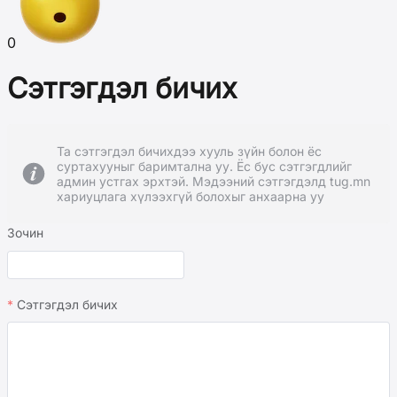
0
Сэтгэгдэл бичих
Та сэтгэгдэл бичихдээ хууль зүйн болон ёс
суртахууныг баримтална уу. Ёс бус сэтгэгдлийг
админ устгах эрхтэй. Мэдээний сэтгэгдэлд tug.mn
хариуцлага хүлээхгүй болохыг анхаарна уу
Зочин
Сэтгэгдэл бичих