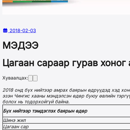
2018-02-03
МЭДЭЭ
Цагаан сараар гурав хоног
Хуваалцах:
2018 онд бүх нийтээр амрах баярын өдрүүдэд хэд хоно
эзэн Чингис хааны мэндэлсэн өдөр буюу өвлийн тэргү
болох нь тодорхойгүй байна.
Бүх нийтээр тэмдэглэх баярын өдөр
Шинэ жил
Цагаан сар