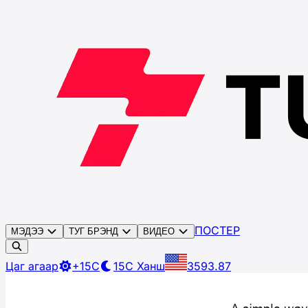
ПОСТЕР
МЭДЭЭ
ТУГ БРЭНД
ВИДЕО
Цаг агаар
+15C
15C
Ханш
3593.87