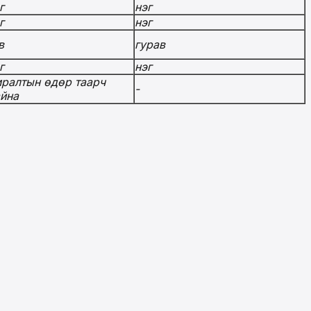
г
нэг
г
нэг
в
гурав
г
нэг
ралтын өдөр таарч
-
йна