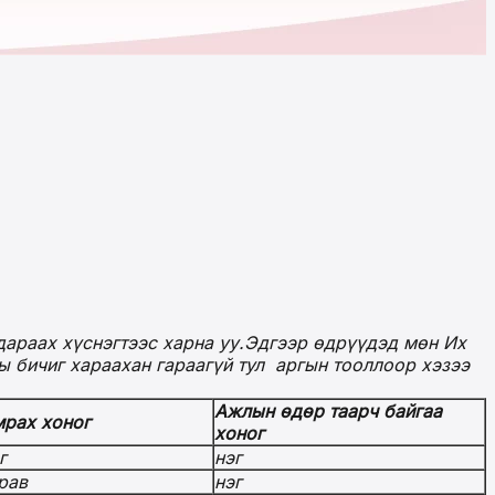
араах хүснэгтээс харна уу.
Эдгээр өдрүүдэд мөн Их
ы бичиг хараахан гараагүй тул аргын тооллоор хэзээ
Ажлын өдөр таарч байгаа
рах хоног
хоног
г
нэг
рав
нэг