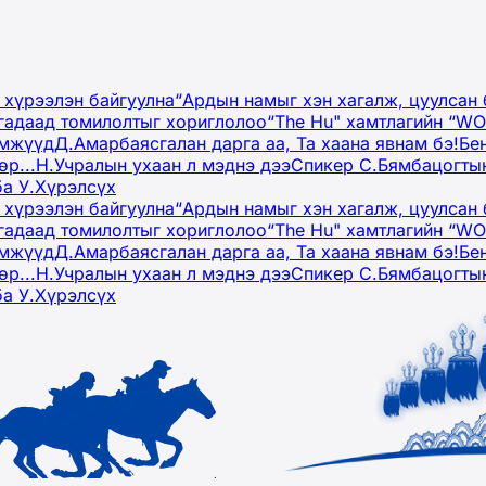
 хүрээлэн байгуулна
“Ардын намыг хэн хагалж, цуулсан 
гадаад томилолтыг хориглолоо
“The Hu" хамтлагийн “W
эмжүүд
Д.Амарбаясгалан дарга аа, Та хаана явнам бэ!
Бе
р...
Н.Учралын ухаан л мэднэ дээ
Спикер С.Бямбацогтын
ба У.Хүрэлсүх
 хүрээлэн байгуулна
“Ардын намыг хэн хагалж, цуулсан 
гадаад томилолтыг хориглолоо
“The Hu" хамтлагийн “W
эмжүүд
Д.Амарбаясгалан дарга аа, Та хаана явнам бэ!
Бе
р...
Н.Учралын ухаан л мэднэ дээ
Спикер С.Бямбацогтын
ба У.Хүрэлсүх