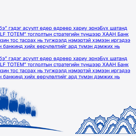
бэ” гэдэг асуулт өдөр өдрөөр хариу эрнэ
Бүх шатанд
OLF TOTEM” тоглолтын стратегийн түншээр ХААН Банк
нзин тос тасрах нь түгжрэлд нэмэртэй хэмээн иргэдээ
 банкинд хийх өөрчлөлтийг ард түмэн дэмжих нь
бэ” гэдэг асуулт өдөр өдрөөр хариу эрнэ
Бүх шатанд
OLF TOTEM” тоглолтын стратегийн түншээр ХААН Банк
нзин тос тасрах нь түгжрэлд нэмэртэй хэмээн иргэдээ
 банкинд хийх өөрчлөлтийг ард түмэн дэмжих нь