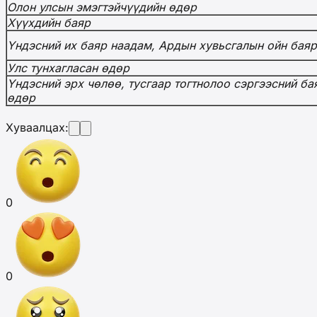
Олон улсын эмэгтэйчүүдийн өдөр
Хүүхдийн баяр
Үндэсний их баяр наадам, Ардын хувьсгалын ойн баяр
Улс тунхагласан өдөр
Үндэсний эрх чөлөө, тусгаар тогтнолоо сэргээсний б
өдөр
Хуваалцах:
0
0