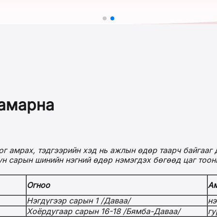
 амарна
г амрах, тэдгээрийн хэд нь ажлын өдөр таарч байгааг д
үн сарын шинийн нэгний өдөр нэмэгдэх бөгөөд цаг тоон
Огноо
Ам
Нэгдүгээр сарын 1 /Даваа/
нэ
Хоёрдугаар сарын 16-18 /Бямба-Даваа/
гу