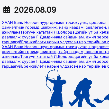
2026.08.09
ХААН Банк Ногоон нуур орчмыг тохижуулж, цэцэрлэгт
хэмнэлтийн горимд шилжиж, найр наадам, зөвлөгөөн, 
ажиллана
Тэргүүн хатагтай Л.Болорцэцэгийн үг ба хэл
даапаалж суусан Г.Дамдинням сайдын ам, ажил зөрсөө
гарцаагүй
Ерөнхийлөгч нарын үлдээсэн нэр төрийн өв 
ХААН Банк Ногоон нуур орчмыг тохижуулж, цэцэрлэгт
хэмнэлтийн горимд шилжиж, найр наадам, зөвлөгөөн, 
ажиллана
Тэргүүн хатагтай Л.Болорцэцэгийн үг ба хэл
даапаалж суусан Г.Дамдинням сайдын ам, ажил зөрсөө
гарцаагүй
Ерөнхийлөгч нарын үлдээсэн нэр төрийн өв 