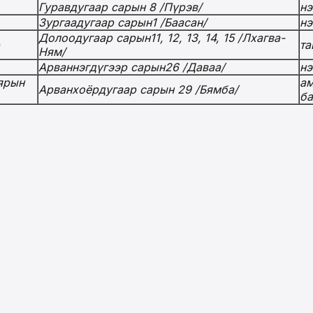
Гуравдугаар сарын 8 /Пүрэв/
нэ
Зургаадугаар сарын1 /Баасан/
нэ
Долоодугаар сарын11, 12, 13, 14, 15 /Лхагва-
та
Ням/
Арваннэгдүгээр сарын26 /Даваа/
нэ
аярын
ам
Арванхоёрдугаар сарын 29 /Бямба/
ба