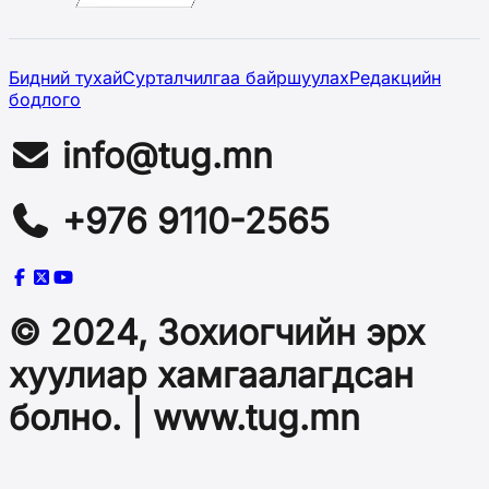
Бидний тухай
Сурталчилгаа байршуулах
Редакцийн
бодлого
info@tug.mn
+976 9110-2565
© 2024, Зохиогчийн эрх
хуулиар хамгаалагдсан
болно. | www.tug.mn