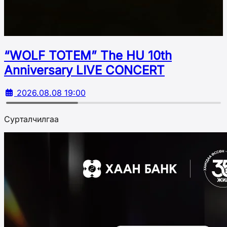
“WOLF TOTEM” The HU 10th
Аnniversary LIVE CONCERT
2026.08.08 19:00
Сурталчилгаа