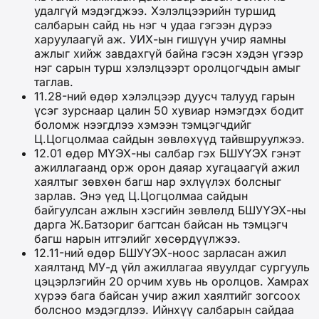
удалгүй мэдэгджээ. Хэлэлцээрийн туршид
салбарын сайд нь нэг ч удаа гэгээн дүрээ
харуулаагүй аж. УИХ-ын гишүүн учир яамны
ажлыг хийж завдахгүй байна гэсэн хэдэн үгээр
нэг сарын турш хэлэлцээрт оролцогчдын амыг
таглав.
11.28-ний өдөр хэлэлцээр дуусч талууд гарын
үсэг зурснаар цалин 50 хувиар нэмэгдэх бодит
боломж нээгдлээ хэмээн тэмцэгчдийг
Ц.Цогцолмаа сайдын зөвлөхүүд тайвшруулжээ.
12.01 өдөр МҮЭХ-ны салбар гэх БШУҮЭХ гэнэт
ажиллагаанд орж орон даяар хугацаагүй ажил
хаялтыг зөвхөн багш нар эхлүүлэх болсныг
зарлав. Энэ үед Ц.Цогцолмаа сайдын
байгуулсан ажлын хэсгийн зөвлөлд БШУҮЭХ-ны
дарга Ж.Батзориг багтсан байсан нь тэмцэгч
багш нарын итгэлийг хөсөрдүүлжээ.
12.11-ний өдөр БШУҮЭХ-ноос зарласан ажил
хаялтанд МУ-д үйл ажиллагаа явуулдаг сургууль
цэцэрлэгийн 20 орчим хувь нь оролцов. Хамрах
хүрээ бага байсан учир ажил хаялтийг зогсоох
болсноо мэдэгдлээ. Ийнхүү салбарын сайдаа