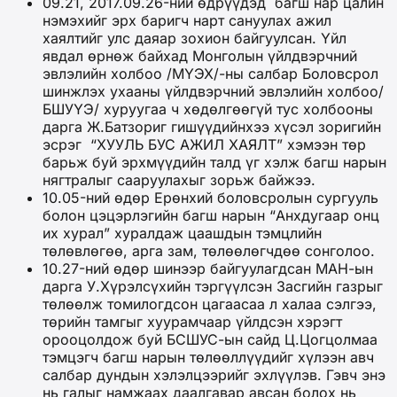
09.21, 2017.09.26-ний өдрүүдэд багш нар цалин
нэмэхийг эрх баригч нарт сануулах ажил
хаялтийг улс даяар зохион байгуулсан. Үйл
явдал өрнөж байхад Монголын үйлдвэрчний
эвлэлийн холбоо /МҮЭХ/-ны салбар Боловсрол
шинжлэх ухааны үйлдвэрчний эвлэлийн холбоо/
БШУҮЭ/ хуруугаа ч хөдөлгөөгүй тус холбооны
дарга Ж.Батзориг гишүүдийнхээ хүсэл зоригийн
эсрэг “ХУУЛЬ БУС АЖИЛ ХАЯЛТ” хэмээн төр
барьж буй эрхмүүдийн талд үг хэлж багш нарын
нягтралыг сааруулахыг зорьж байжээ.
10.05-ний өдөр Ерөнхий боловсролын сургууль
болон цэцэрлэгийн багш нарын “Анхдугаар онц
их хурал” хуралдаж цаашдын тэмцлийн
төлөвлөгөө, арга зам, төлөөлөгчдөө сонголоо.
10.27-ний өдөр шинээр байгуулагдсан МАН-ын
дарга У.Хүрэлсүхийн тэргүүлсэн Засгийн газрыг
төлөөлж томилогдсон цагаасаа л халаа сэлгээ,
төрийн тамгыг хуурамчаар үйлдсэн хэрэгт
орооцолдож буй БСШУС-ын сайд Ц.Цогцолмаа
тэмцэгч багш нарын төлөөллүүдийг хүлээн авч
салбар дундын хэлэлцээрийг эхлүүлэв. Гэвч энэ
нь галыг намжаах даалгавар авсан болох нь