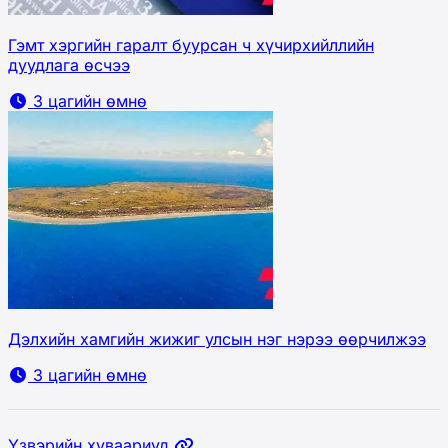
Гэмт хэргийн гаралт буурсан ч хүчирхийллийн
дуудлага өсчээ
3 цагийн өмнө
Дэлхийн хамгийн жижиг улсын нэг нэрээ өөрчилжээ
3 цагийн өмнө
Үзвэрийн хуваариуд