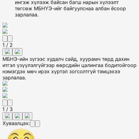
ингэж хүлээж байсан багш нарын хүлээлт
төгсөж МБНҮЭ-ийг байгуулснаа албан ёсоор
зарлалаа.
1 / 2
МБНЭ-ийн зүгээс худалч сайд, хуурамч төрд дахин
итгэл үзүүлэлгүйгээр өөрсдийн цалингаа бодитойгоор
нэмэгдэх мөч ирэх хүртэл зогсолтгүй тэмцэхээ
зарлалаа.
1 / 3
Хуваалцах: