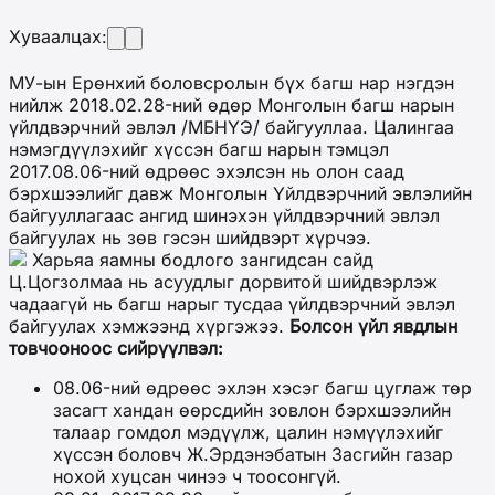
Хуваалцах:
МУ-ын Ерөнхий боловсролын бүх багш нар нэгдэн
нийлж 2018.02.28-ний өдөр Монголын багш нарын
үйлдвэрчний эвлэл /МБНҮЭ/ байгууллаа. Цалингаа
нэмэгдүүлэхийг хүссэн багш нарын тэмцэл
2017.08.06-ний өдрөөс эхэлсэн нь олон саад
бэрхшээлийг давж Монголын Үйлдвэрчний эвлэлийн
байгууллагаас ангид шинэхэн үйлдвэрчний эвлэл
байгуулах нь зөв гэсэн шийдвэрт хүрчээ.
Харьяа яамны бодлого зангидсан сайд
Ц.Цогзолмаа нь асуудлыг дорвитой шийдвэрлэж
чадаагүй нь багш нарыг тусдаа үйлдвэрчний эвлэл
байгуулах хэмжээнд хүргэжээ.
Болсон үйл явдлын
товчооноос сийрүүлвэл:
08.06-ний өдрөөс эхлэн хэсэг багш цуглаж төр
засагт хандан өөрсдийн зовлон бэрхшээлийн
талаар гомдол мэдүүлж, цалин нэмүүлэхийг
хүссэн боловч Ж.Эрдэнэбатын Засгийн газар
нохой хуцсан чинээ ч тоосонгүй.