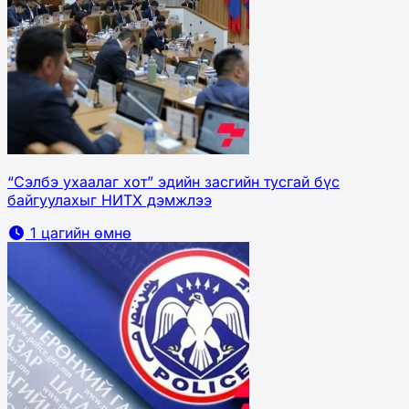
“Сэлбэ ухаалаг хот” эдийн засгийн тусгай бүс
байгуулахыг НИТХ дэмжлээ
1 цагийн өмнө