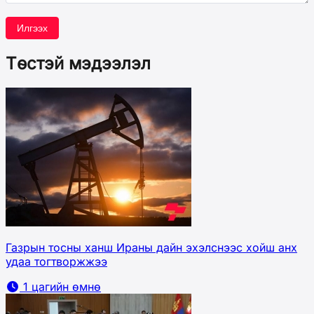
Илгээх
Төстэй мэдээлэл
Газрын тосны ханш Ираны дайн эхэлснээс хойш анх
удаа тогтворжжээ
1 цагийн өмнө