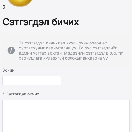
0
Сэтгэгдэл бичих
Та сэтгэгдэл бичихдээ хууль зүйн болон ёс
суртахууныг баримтална уу. Ёс бус сэтгэгдлийг
админ устгах эрхтэй. Мэдээний сэтгэгдэлд tug.mn
хариуцлага хүлээхгүй болохыг анхаарна уу
Зочин
Сэтгэгдэл бичих