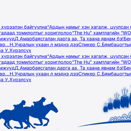
 хүрээлэн байгуулна
“Ардын намыг хэн хагалж, цуулсан 
гадаад томилолтыг хориглолоо
“The Hu" хамтлагийн “W
эмжүүд
Д.Амарбаясгалан дарга аа, Та хаана явнам бэ!
Бе
р...
Н.Учралын ухаан л мэднэ дээ
Спикер С.Бямбацогтын
ба У.Хүрэлсүх
 хүрээлэн байгуулна
“Ардын намыг хэн хагалж, цуулсан 
гадаад томилолтыг хориглолоо
“The Hu" хамтлагийн “W
эмжүүд
Д.Амарбаясгалан дарга аа, Та хаана явнам бэ!
Бе
р...
Н.Учралын ухаан л мэднэ дээ
Спикер С.Бямбацогтын
ба У.Хүрэлсүх