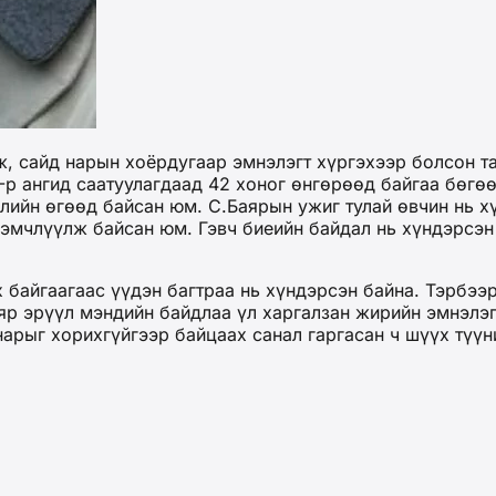
, сайд нарын хоёрдугаар эмнэлэгт хүргэхээр болсон т
-р ангид саатуулагдаад 42 хоног өнгөрөөд байгаа бөгө
лийн өгөөд байсан юм. С.Баярын ужиг тулай өвчин нь х
, эмчлүүлж байсан юм. Гэвч биеийн байдал нь хүндэрсэн
х байгаагаас үүдэн багтраа нь хүндэрсэн байна. Тэрбээ
яр эрүүл мэндийн байдлаа үл харгалзан жирийн эмнэлэгт
нарыг хорихгүйгээр байцаах санал гаргасан ч шүүх түүн