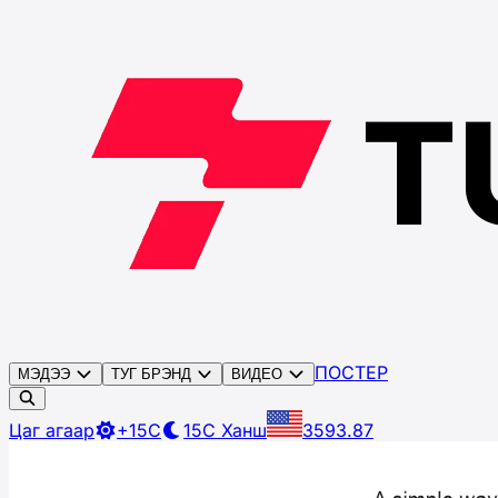
ПОСТЕР
МЭДЭЭ
ТУГ БРЭНД
ВИДЕО
Цаг агаар
+15C
15C
Ханш
3593.87