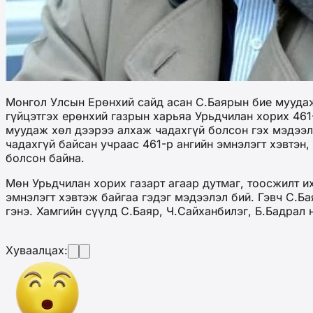
Монгол Улсын Ерөнхий сайд асан С.Баярын бие муудаж
гүйцэтгэх ерөнхий газрын харьяа Урьдчилан хорих 461
муудаж хөл дээрээ алхаж чадахгүй болсон гэх мэдээл
чадахгүй байсан учраас 461-р ангийн эмнэлэгт хэвтэн
болсон байна.
Мөн Урьдчилан хорих газарт агаар дутмаг, тоосжилт и
эмнэлэгт хэвтэж байгаа гэдэг мэдээлэл бий. Гэвч С.Ба
гэнэ. Хамгийн сүүлд С.Баяр, Ч.Сайханбилэг, Б.Бадрал 
Хуваалцах: