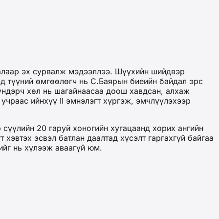
алаар эх сурвалж мэдээллээ. Шүүхийн шийдвэр
өд түүний өмгөөлөгч нь С.Баярын биеийн байдал эрс
үндэрч хөл нь шагайнаасаа доош хавдсан, алхаж
 учраас ийнхүү II эмнэлэгт хүргэж, эмчлүүлэхээр
р сүүлийн 20 гаруй хоногийн хугацаанд хорих ангийн
 хэвтэх эсвэл батлан даалтад хүсэлт гаргахгүй байгаа
ийг нь хүлээж аваагүй юм.