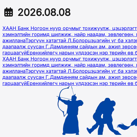
2026.08.08
ХААН Банк Ногоон нуур орчмыг тохижуулж, цэцэрлэгт
хэмнэлтийн горимд шилжиж, найр наадам, зөвлөгөөн, 
ажиллана
Тэргүүн хатагтай Л.Болорцэцэгийн үг ба хэл
даапаалж суусан Г.Дамдинням сайдын ам, ажил зөрсөө
гарцаагүй
Ерөнхийлөгч нарын үлдээсэн нэр төрийн өв 
ХААН Банк Ногоон нуур орчмыг тохижуулж, цэцэрлэгт
хэмнэлтийн горимд шилжиж, найр наадам, зөвлөгөөн, 
ажиллана
Тэргүүн хатагтай Л.Болорцэцэгийн үг ба хэл
даапаалж суусан Г.Дамдинням сайдын ам, ажил зөрсөө
гарцаагүй
Ерөнхийлөгч нарын үлдээсэн нэр төрийн өв 