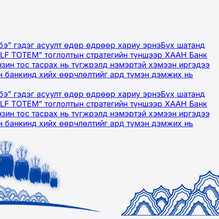
бэ” гэдэг асуулт өдөр өдрөөр хариу эрнэ
Бүх шатанд
OLF TOTEM” тоглолтын стратегийн түншээр ХААН Банк
нзин тос тасрах нь түгжрэлд нэмэртэй хэмээн иргэдээ
 банкинд хийх өөрчлөлтийг ард түмэн дэмжих нь
бэ” гэдэг асуулт өдөр өдрөөр хариу эрнэ
Бүх шатанд
OLF TOTEM” тоглолтын стратегийн түншээр ХААН Банк
нзин тос тасрах нь түгжрэлд нэмэртэй хэмээн иргэдээ
 банкинд хийх өөрчлөлтийг ард түмэн дэмжих нь