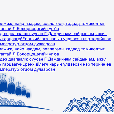
лжиж, найр наадам, зөвлөгөөн, гадаад томилолтыг
тагтай Л.Болорцэцэгийн үг ба
гэдээ даапаалж суусан Г.Дамдинням сайдын ам, ажил
ь гарцаагүй
Ерөнхийлөгч нарын үлдээсэн нэр төрийн өв
емператур огцом дулаарсан
лжиж, найр наадам, зөвлөгөөн, гадаад томилолтыг
тагтай Л.Болорцэцэгийн үг ба
гэдээ даапаалж суусан Г.Дамдинням сайдын ам, ажил
ь гарцаагүй
Ерөнхийлөгч нарын үлдээсэн нэр төрийн өв
емператур огцом дулаарсан