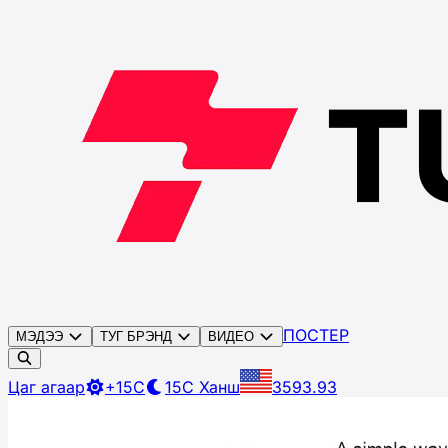
ПОСТЕР
МЭДЭЭ
ТУГ БРЭНД
ВИДЕО
Цаг агаар
+15C
15C
Ханш
3593.93