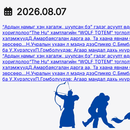
2026.08.07
“Ардын намыг хэн хагалж, цуулсан бэ” гэдэг асуулт ө
хориглолоо
“The Hu" хамтлагийн “WOLF TOTEM” тоглол
хэлэмжүүд
Д.Амарбаясгалан дарга аа, Та хаана явнам 
зөрсөөр...
Н.Учралын ухаан л мэднэ дээ
Спикер С.Бямб
ба У.Хүрэлсүх
П.Гомболүүдэв: Агаар мандал дахь нүү
“Ардын намыг хэн хагалж, цуулсан бэ” гэдэг асуулт ө
хориглолоо
“The Hu" хамтлагийн “WOLF TOTEM” тоглол
хэлэмжүүд
Д.Амарбаясгалан дарга аа, Та хаана явнам 
зөрсөөр...
Н.Учралын ухаан л мэднэ дээ
Спикер С.Бямб
ба У.Хүрэлсүх
П.Гомболүүдэв: Агаар мандал дахь нүү