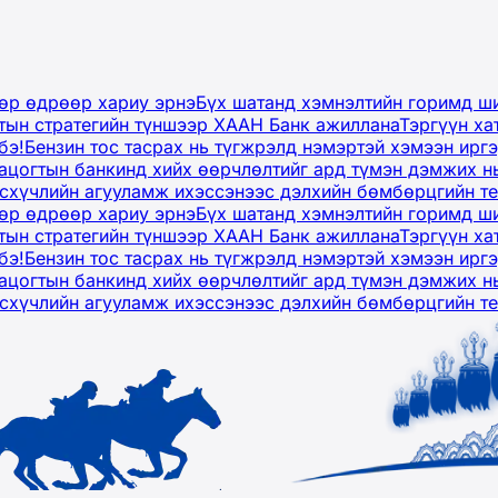
дөр өдрөөр хариу эрнэ
Бүх шатанд хэмнэлтийн горимд ши
тын стратегийн түншээр ХААН Банк ажиллана
Тэргүүн ха
бэ!
Бензин тос тасрах нь түгжрэлд нэмэртэй хэмээн ир
ацогтын банкинд хийх өөрчлөлтийг ард түмэн дэмжих н
рсхүчлийн агууламж ихэссэнээс дэлхийн бөмбөрцгийн т
дөр өдрөөр хариу эрнэ
Бүх шатанд хэмнэлтийн горимд ши
тын стратегийн түншээр ХААН Банк ажиллана
Тэргүүн ха
бэ!
Бензин тос тасрах нь түгжрэлд нэмэртэй хэмээн ир
ацогтын банкинд хийх өөрчлөлтийг ард түмэн дэмжих н
рсхүчлийн агууламж ихэссэнээс дэлхийн бөмбөрцгийн т