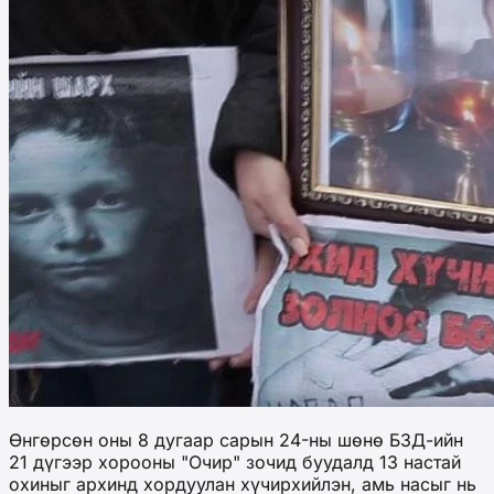
Өнгөрсөн оны 8 дугаар сарын 24-ны шөнө БЗД-ийн
21 дүгээр хорооны "Очир" зочид буудалд 13 настай
охиныг архинд хордуулан хүчирхийлэн, амь насыг нь