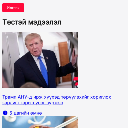
Илгээх
Төстэй мэдээлэл
Трамп АНУ-д ирж хүүхэд төрүүлэхийг хориглох
зарлигт гарын үсэг зуржээ
5 цагийн өмнө