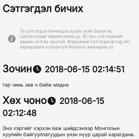
Сэтгэгдэл бичих
Та сэтгэгдэл бичихдээ хууль зүйн болон ёс
суртахууныг баримтална уу. Ёс бус сэтгэгдлийг
админ устгах эрхтэй. Мэдээний сэтгэгдэлд tug.mn
хариуцлага хүлээхгүй болохыг анхаарна уу
Зочин
2018-06-15 02:14:51
тэр чинь зөв ч байж мэднэ
Хөх чоно
2018-06-15
02:12:48
Энэ хэргийг хэрхэн яаж шийдсэнээр Монголын
хуулийн байгууллагуудын үнэн нүүр царай харагдана.