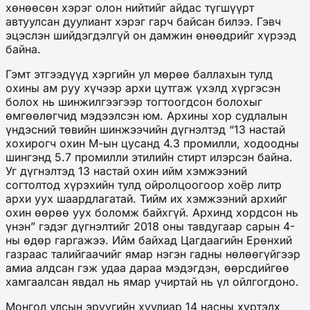
хөнөөсөн хэрэг олон нийтийг айдас түгшүүрт
автуулсан дуулиант хэрэг гарч байсан билээ. Гэвч
эцэслэн шийдэгдэлгүй он дамжин өнөөдрийг хүрээд
байна.
Гэмт этгээдүүд хэргийн ул мөрөө баллахын тулд
охины ам руу хүчээр архи цутгаж үхэлд хүргэсэн
болох нь шинжилгээгээр тогтоогдсон болохыг
өмгөөлөгчид мэдээлсэн юм. Архины хор судлалын
үндэсний төвийн шинжээчийн дүгнэлтэд “13 настай
хохирогч охин М-ын цусанд 4.3 промилли, ходоодны
шингэнд 5.7 промилли этилийн стирт илэрсэн байна.
Уг дүгнэлтэд 13 настай охин ийм хэмжээний
согтолтод хүрэхийн тулд ойролцоогоор хоёр литр
архи уух шаардлагатай. Тийм их хэмжээний архийг
охин өөрөө уух боломж байхгүй. Архинд хордсон нь
үнэн” гэдэг дүгнэлтийг 2018 оны тавдугаар сарын 4-
ны өдөр гаргажээ. Ийм байхад Цагдаагийн Ерөнхий
газраас талийгаачийг ямар нэгэн гадны нөлөөгүйгээр
амиа алдсан гэж удаа дараа мэдэгдэн, өөрсдийгөө
хамгаалсан явдал нь ямар учиртай нь үл ойлгогдоно.
Монгол улсын эрүүгийн хуулиар 14 насны хүртэлх