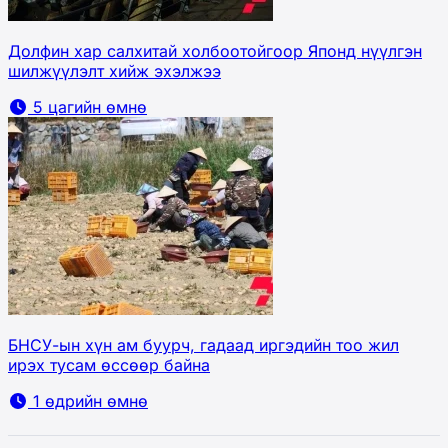
Долфин хар салхитай холбоотойгоор Японд нүүлгэн
шилжүүлэлт хийж эхэлжээ
5 цагийн өмнө
БНСУ-ын хүн ам буурч, гадаад иргэдийн тоо жил
ирэх тусам өссөөр байна
1 өдрийн өмнө