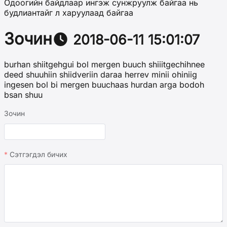
Одоогийн байдлаар ингэж сунжруулж байгаа нь
будлиантайг л харуулаад байгаа
Зочин
2018-06-11 15:01:07
burhan shiitgehgui bol mergen buuch shiiitgechihnee
deed shuuhiin shiidveriin daraa herrev minii ohiniig
ingesen bol bi mergen buuchaas hurdan arga bodoh
bsan shuu
Зочин
Сэтгэгдэл бичих