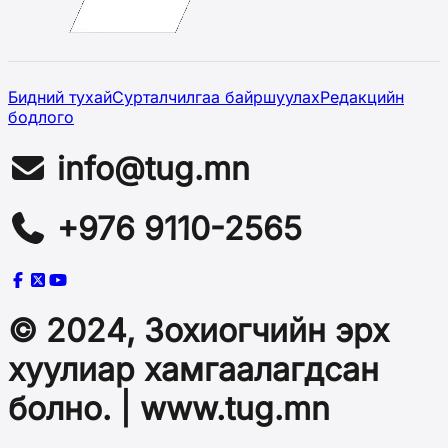
Бидний тухай
Сурталчилгаа байршуулах
Редакцийн
бодлого
info@tug.mn
+976 9110-2565
© 2024, Зохиогчийн эрх
хуулиар хамгаалагдсан
болно. | www.tug.mn