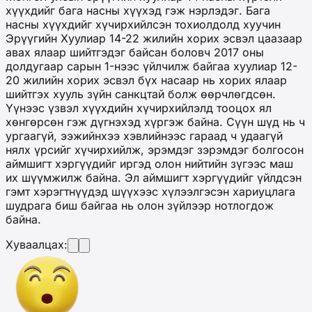
хүүхдийг бага насны хүүхэд гэж нэрлэдэг. Бага
насны хүүхдийг хүчирхийлсэн тохиолдолд хуучин
Эрүүгийн Хуулиар 14-22 жилийн хорих эсвэл цаазаар
авах ялаар шийтгэдэг байсан боловч 2017 оны
долдугаар сарын 1-нээс үйлчилж байгаа хуулиар 12-
20 жилийн хорих эсвэл бүх насаар нь хорих ялаар
шийтгэх хууль зүйн санкцтай болж өөрчлөгдсөн.
Үүнээс үзвэл хүүхдийн хүчирхийлэлд тооцох ял
хөнгөрсөн гэж дүгнэхэд хүргэж байна. Сүүн шүд нь ч
ургаагүй, ээжийнхээ хэвлийнээс гараад ч удаагүй
нялх үрсийг хүчирхийлж, эрэмдэг зэрэмдэг болгосон
аймшигт хэргүүдийг иргэд олон нийтийн зүгээс маш
их шүүмжилж байна. Эл аймшигт хэргүүдийг үйлдсэн
гэмт хэрэгтнүүдэд шүүхээс хүлээлгэсэн хариуцлага
шудрага биш байгаа нь олон зүйлээр нотлогдож
байна.
Хуваалцах: