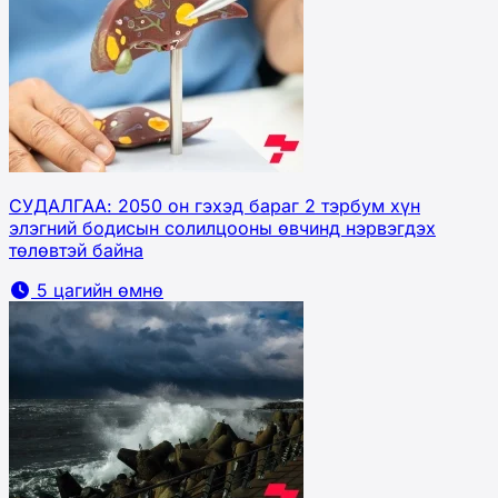
СУДАЛГАА: 2050 он гэхэд бараг 2 тэрбум хүн
элэгний бодисын солилцооны өвчинд нэрвэгдэх
төлөвтэй байна
5 цагийн өмнө