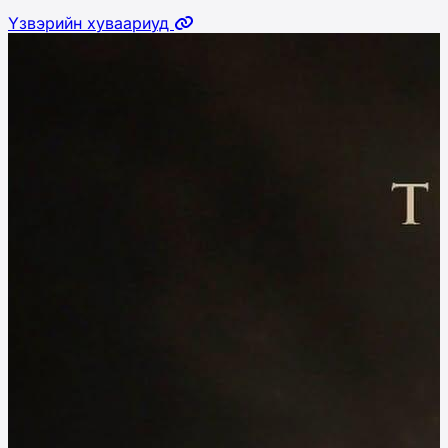
Үзвэрийн хуваариуд