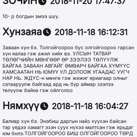
ЗОЧИН
2018-11-20 17:47:37
10- р богдын эмээ шүү.
Хунзаяа
2018-11-18 16:12:31
Заваан хүн бэ. Толгойгоороо бус олгойгоороо гарсан
хүн яалаа гэж ажил хийх вэ. УЛСЫН ТАТВАР
ТӨЛӨГЧИЙН МӨНГӨӨР ӨР ЗЭЭЛЭЭ ТӨЛҮҮЛЖ
БАЙГАА ЗАВААН АВГАЙГ ӨМӨАРЧ БАЙГАА ХҮМҮҮС
ХАМСААТАН НЬ ЮМУУ УЛ ДОЛООЖ УГААДАС УУГЧ
НАР НЬ. ЖДҮС-н мөнгө гэж жижиг яриагаар олныг
сатааруулж байгаад ард нь бүр аймар зээлээ
төлүүлж байна гэж ойлголоо
Нямхүү
2018-11-18 16:04:27
Балиар хүн бэ. Энэбиш даргын найз хүүхэн байсан
тэр үедээ хамагт эзэн суух нүхээ малтсан гэж ярьдаг
юм бнлэ.ТОЛГОЙГООРОО БИШ ОЛГОЙГООРОО ТӨРД