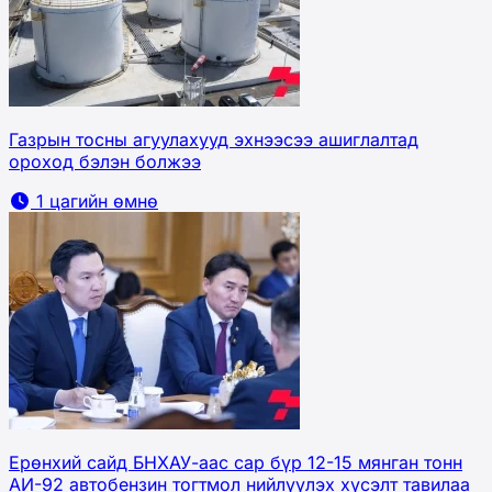
Газрын тосны агуулахууд эхнээсээ ашиглалтад
ороход бэлэн болжээ
1 цагийн өмнө
Ерөнхий сайд БНХАУ-аас сар бүр 12-15 мянган тонн
АИ-92 автобензин тогтмол нийлүүлэх хүсэлт тавилаа