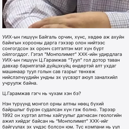
УИХ-ын гишүүн Байгаль орчин, хүнс, хөдөө аж ахуйн
байнгын хорооны дарга гэхээр олон нийтээс
сонгогдсон эх оронч сэтгэлтэн мэт хүн бүрт
ойлгогддог. Гэтэл "Монполимет” ХХК-ийн удирдлага
УИХ-ын гишүүн Ц.Гарамжав “Туул” гол дотор таван
давхар барилгатай дүйцэхүйц өндөртэй алт ухдаг
машинаар туул голын сав газрыг төнхөж
нийслэлчүүдийн ундны эх үүсвэрт аюул заналхийл
учруулж байна.
Ц.Гарамжав гэгч нь чухам хэн бэ?
Нэн түрүүнд монгол орны алтны нөөц бүхий
байршлыг бүрэн судалсан хүн гэж болно. Тэрээр
1992 он хүртэл алтны хайгуулыг дагнасан геологийн
ажил хийдэг байсан нь “Монполимет” ХХК-ийг
байгуулах эх үндэс болсон юм. Тус компани нь уул