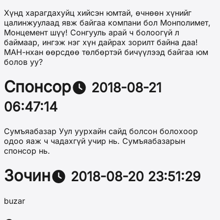
Хүнд харагдахуйц хийсэн юмтай, өчнөөн хүнийг
цалинжуулаад явж байгаа компани бол Монполимет,
Монцемент шүү! Сонгууль арай ч болоогүй л
баймаар, ингэж нэг хүн дайрах зорилт байна даа!
МАН-нхан өөрсдөө төлбөртэй бичүүлээд байгаа юм
болов уу?
Спонсор
2018-08-21
06:47:14
Сумъяабазар Уул уурхайн сайд болсон болохоор
одоо яаж ч чадахгүй учир нь. Сумъяабазарын
спонсор нь.
Зочин
2018-08-20 23:51:29
buzar