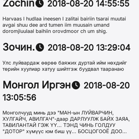
Zochin
2018-08-20 14:55:55
Harvaas l hudlaa ineesen I zalitai bairiin tsarai muutai
avgai shuu dee ard tumen iim muusain umand
doromjluulaal baihiin orovdmoor ch um shig.
Зочин.
2018-08-20 13:29:04
Улс луйвардаж өөрөө баяжих дуртай ийм нөхдийг
төрийн хуулиар хатуу шийтгэж буудвал тааранаю
Монгол Иргэн
2018-08-20
13:05:56
Монголчууд минь дээ "МАН-ын ЛУЙВАРЧИН,
ХУЛГАЙЧ, АВИЛГАЧ"-даар ДАРЛУУЛЖ БАЙХ ЗАЯА,
ТАВИЛАНТАЙ ГЭЖ ҮҮ... ТЭНД ЧИНЬ ГОЛДУУ
"ДОТОР" хүмүүс юм биш үү... БОСЦОГООЁ ДОО...