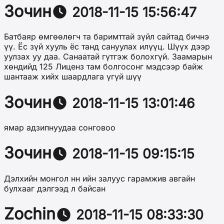
Зочин
2018-11-15 15:56:47
Батбаяр өмгөөлөгч та баримттай зүйл сайтад бичнэ
үү. Ёс зүй хууль ёс танд сануулах илүүц. Шүүх дээр
уулзах уу даа. Санаатай гүтгэж болохгүй. Заамарын
хөндийд 125 Лиценз там болгосонг мэдсээр байж
шантааж хийх шаардлага үгүй шүү
Зочин
2018-11-15 13:01:46
ямар адзипнуудаа сонговоо
Зочин
2018-11-15 09:15:15
Дэлхийн монгол нн ийн залуус гарамжив авгайн
булхааг дэлгээд л байсан
Zochin
2018-11-15 08:33:30