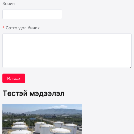
Зочин
Сэтгэгдэл бичих
Илгээх
Төстэй мэдээлэл