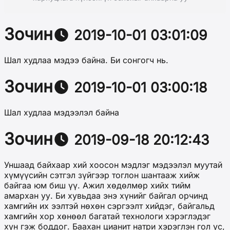
Зочин
2019-10-01 03:01:09
Шал худлаа мэдээ байна. Би сонгогч нь.
Зочин
2019-10-01 03:00:18
Шал худлаа мэдээлэл байна
Зочин
2019-09-18 20:12:43
Уншаад байхаар хий хоосон мэдлэг мэдээлэл муутай
хүмүүсийн сэтгэл зүйгээр тоглон шантааж хийж
байгаа юм биш үү. Ажил хөдөлмөр хийх тийм
амархан уу. Би хувьдаа энэ хүнийг байгал орчинд
хамгийн их ээлтэй нөхөн сэргээлт хийдэг, байгальд
хамгийн хор хөнөөл багатай технологи хэрэглэдэг
хүн гэж боддог. Баахан цианит натри хэрэглэн гол ус,