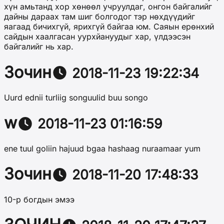
хүн амьтанд хор хөнөөл учруулдаг, онгон байгалийг
дайны дараах там шиг болгодог тэр нөхдүүдийг
яагаад бичихгүй, ярихгүй байгаа юм. Саяын ерөнхий
сайдын хаалгасан уурхйануудыг хар, үлдээсэн
байгалийг нь хар.
Зочин
2018-11-23 19:22:34
Uurd ednii turliig songuulid buu songo
w
2018-11-23 01:16:59
ene tuul goliin hajuud bgaa hashaag nuraamaar yum
Зочин
2018-11-20 17:48:33
10-р богдын эмээ