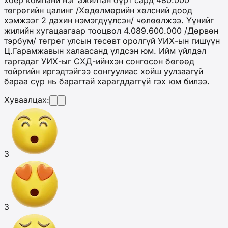
төгрөгийн цалинг /Хөдөлмөрийн хөлсний доод
хэмжээг 2 дахин нэмэгдүүлсэн/ чөлөөлжээ. Үүнийг
жилийн хугацаагаар тооцвол 4.089.600.000 /Дөрвөн
тэрбум/ төгрөг улсын төсөвт оролгүй УИХ-ын гишүүн
Ц.Гарамжавын халаасанд үлдсэн юм. Ийм үйлдэл
гаргадаг УИХ-ыг СХД-ийнхэн сонгосон бөгөөд
тойргийн иргэдтэйгээ сонгуулиас хойш уулзаагүй
бараа сүр нь барагтай харагддаггүй гэх юм билээ.
Хуваалцах:
3
3