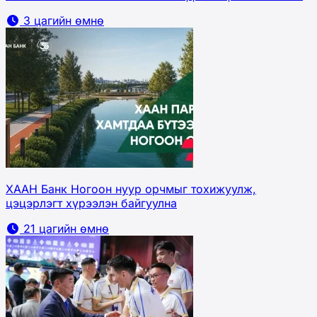
3 цагийн өмнө
ХААН Банк Ногоон нуур орчмыг тохижуулж,
цэцэрлэгт хүрээлэн байгуулна
21 цагийн өмнө