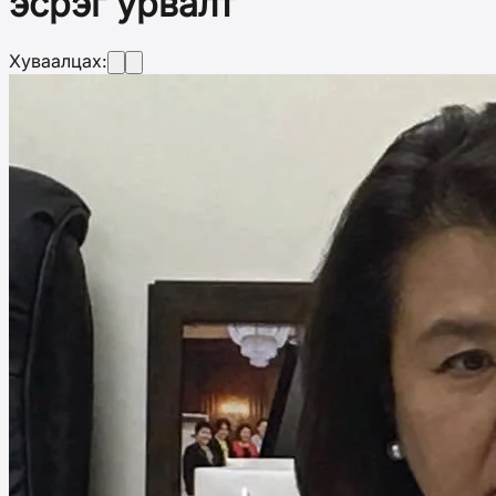
эсрэг урвалт
Хуваалцах: