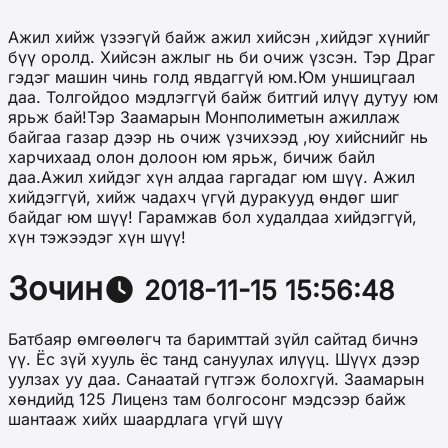
Ажил хийж үзээгүй байж ажил хийсэн ,хийдэг хүнийг
бүү оролд. Хийсэн ажлыг нь би очиж үзсэн. Тэр Драг
гэдэг машин чинь голд явдаггүй юм.Юм уншицгаал
даа. Толгойдоо мэдлэггүй байж битгий илүү дутуу юм
ярьж бай!Тэр Заамарын Монполиметын ажиллаж
байгаа газар дээр нь очиж үзчихээд ,юу хийснийг нь
харчихаад олон долоон юм ярьж, бичиж байл
даа.Ажил хийдэг хүн алдаа гаргадаг юм шүү. Ажил
хийдэггүй, хийж чадахч үгүй дуракууд өндөг шиг
байдаг юм шүү! Гарамжав бол худалдаа хийдэггүй,
хүн тэжээдэг хүн шүү!
Зочин
2018-11-15 15:56:48
Батбаяр өмгөөлөгч та баримттай зүйл сайтад бичнэ
үү. Ёс зүй хууль ёс танд сануулах илүүц. Шүүх дээр
уулзах уу даа. Санаатай гүтгэж болохгүй. Заамарын
хөндийд 125 Лиценз там болгосонг мэдсээр байж
шантааж хийх шаардлага үгүй шүү