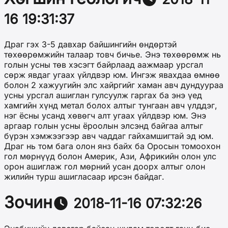
16 19:31:37
Драг гэх 3-5 давхар байшингийн өндөртэй
төхөөрөмжийн талаар товч бичье. Энэ төхөөрөмж нь
голын усны төв хэсэгт байрлаад аажмаар урсгал
сөрж явдаг угаах үйлдвэр юм. Ингэж явахдаа өмнөө
болон 2 хажуугийн элс хайргийг хаман авч дундуураа
усны урсгал ашиглан гулсуулж гаргах ба энэ үед
хамгийн хүнд метал болох алтыг тунгаан авч үлддэг,
нэг ёсны усанд хөвөгч алт угаах үйлдвэр юм. Энэ
аргаар голын усны ёроолын элсэнд байгаа алтыг
бүрэн хэмжээгээр авч чаддаг гайхамшигтай эд юм.
Драг нь том бага олон янз байх ба Оросын томоохон
гол мөрнүүд болон Америк, Ази, Африкийн олон улс
орон ашиглаж гол мөрний усан доорх алтыг олон
жилийн турш ашигласаар ирсэн байдаг.
Зочин
2018-11-16 07:32:26