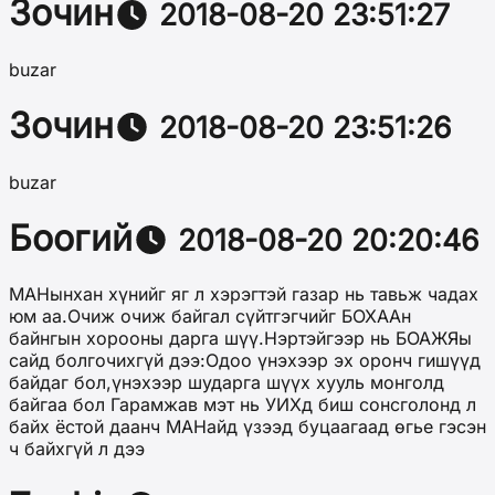
Зочин
2018-08-20 23:51:27
buzar
Зочин
2018-08-20 23:51:26
buzar
Боогий
2018-08-20 20:20:46
МАНынхан хүнийг яг л хэрэгтэй газар нь тавьж чадах
юм аа.Очиж очиж байгал сүйтгэгчийг БОХААн
байнгын хорооны дарга шүү.Нэртэйгээр нь БОАЖЯы
сайд болгочихгүй дээ:Одоо үнэхээр эх оронч гишүүд
байдаг бол,үнэхээр шударга шүүх хууль монголд
байгаа бол Гарамжав мэт нь УИХд биш сонсголонд л
байх ёстой даанч МАНайд үзээд буцаагаад өгье гэсэн
ч байхгүй л дээ