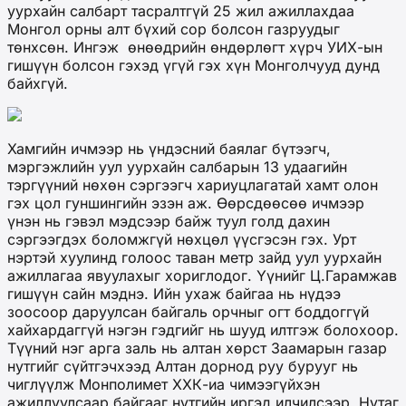
уурхайн салбарт тасралтгүй 25 жил ажиллахдаа
Монгол орны алт бүхий сор болсон газруудыг
төнхсөн. Ингэж өнөөдрийн өндөрлөгт хүрч УИХ-ын
гишүүн болсон гэхэд үгүй гэх хүн Монголчууд дунд
байхгүй.
Хамгийн ичмээр нь үндэсний баялаг бүтээгч,
мэргэжлийн уул уурхайн салбарын 13 удаагийн
тэргүүний нөхөн сэргээгч хариуцлагатай хамт олон
гэх цол гуншингийн эзэн аж. Өөрсдөөсөө ичмээр
үнэн нь гэвэл мэдсээр байж туул голд дахин
сэргээгдэх боломжгүй нөхцөл үүсгэсэн гэх. Урт
нэртэй хуулинд голоос таван метр зайд уул уурхайн
ажиллагаа явуулахыг хориглодог. Үүнийг Ц.Гарамжав
гишүүн сайн мэднэ. Ийн ухаж байгаа нь нүдээ
зоосоор даруулсан байгаль орчныг огт боддоггүй
хайхардаггүй нэгэн гэдгийг нь шууд илтгэж болохоор.
Түүний нэг арга заль нь алтан хөрст Заамарын газар
нутгийг сүйтгэчхээд Алтан дорнод руу бурууг нь
чиглүүлж Монполимет ХХК-иа чимээгүйхэн
ажиллуулсаар байгааг нутгийн иргэд илчилсээр. Нутаг