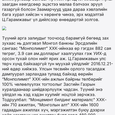
заагдан хөөгдсөөр эцэстээ малаа бэлчээх эрүүл
газаргүй болсон Заамарчууд удаа дараа хэвлэлийн
бага хурал хийсэн ч хөрөнгө чинээ, эрх мэдэлтэй
Ц.Гарамжавыг үл дийлсээр өнөөдөртэй золгов.
Түүний арга залиудыг тоочоод барамгүй бөгөөд зах
зухаас нь дэлгэвэл Монгол банкны Эрсдэлийн
сангаас "Монполимет” ХХК-ийнхаа өр гэгдэх 882 сая
төгрөг, 3.9 сая ам.долларыг хаалгуулах гэж УИХ-д
орсон тухай олон нийт ярих аж. Ц.Гарамжавын улс
төрч хүнд байхааргүй тун муухай үйлдлийг 2016.12.21-
ний өдөр хийжээ. Улсын төсвийн орлого тасалдаж
дампуурал зарлахдаа тулаад байхад өөрийн
“Монполимет” ХХК-ийн ажлын байрны төлбөрийг
100% чөлөөлүүлэх тогтоолыг Засгийн Газрын
хуралдаанаар шийдвэрлүүлж чадсан. Түүний энэ
үйлдэл нь хэд хэдэн хуулийг ноцтой зөрчжээ.
Тодруулбал: "Монцемент билдинг материалс" ХХК-
ийн 710 ажилтан, "Монголын алт" ХХК-ийн 1600
гадаадын ажиллах хүч, мэргэжилтэн буюу дээрхи
хоёр компани нэг ажилтан бүрт сард 480.000