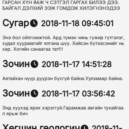
ГАРСАН ХҮН ЯАЖ Ч СЭТГЭЛ ГАРГАХ БИЛЭЭ ДЭЭ.
БАЙГАЛ ДЭЛХИЙ ЭЭЖ ГОМДОЖ ХИЛЭГНЭНЭДЭЭ
Сугар
2018-11-18 09:45:01
Энэ бол ойлгомжтой. Ард түмэн чинь гүжир гүтгэлэг,
худал хуурмагийг ялгана шүү. Хийсэн бүтээсэнийг нь
хар. Хогийн санаагаа тат!!!
Зочин
2018-11-17 14:51:28
Аятайхан нүүр дүүрэн бүсгүй байна.Уулзмаар байна.
Зочин
2018-11-17 03:56:42
Энд хуухэд ярих хэрэггуй.Гарамжав авгайн тухайгаа
л ярьж бич
Хөгшин геологич
2018-11-