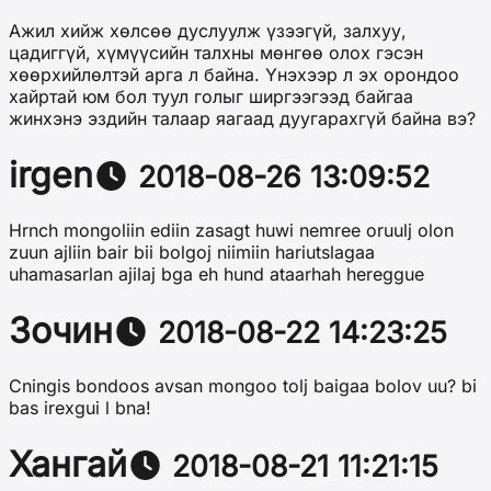
Ажил хийж хөлсөө дуслуулж үзээгүй, залхуу,
цадиггүй, хүмүүсийн талхны мөнгөө олох гэсэн
хөөрхийлөлтэй арга л байна. Үнэхээр л эх орондоо
хайртай юм бол туул голыг ширгээгээд байгаа
жинхэнэ эздийн талаар яагаад дуугарахгүй байна вэ?
irgen
2018-08-26 13:09:52
Hrnch mongoliin ediin zasagt huwi nemree oruulj olon
zuun ajliin bair bii bolgoj niimiin hariutslagaa
uhamasarlan ajilaj bga eh hund ataarhah hereggue
Зочин
2018-08-22 14:23:25
Cningis bondoos avsan mongoo tolj baigaa bolov uu? bi
bas irexgui l bna!
Хангай
2018-08-21 11:21:15