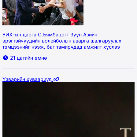
УИХ-ын дарга С.Бямбацогт Зүүн Азийн
эрэгтэйчүүдийн волейболын аварга шалгаруулах
тэмцээнийг нээж, баг тамирчдад амжилт хүслээ
21 цагийн өмнө
Үзвэрийн хуваариуд