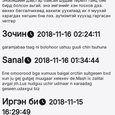
Энэбишийн дэвсгэр байсан шудам төрөлт ганц бие
бирд болсон аьгай. энэ эмгэнийг хэн тоохов дээ.
өөхөх бөгсөлчихөөд аахилж уухилаад их л муухай
харагдах хөгшин бна лээ. аутизмтэй хүүхэд гаргасан
чөтгөр
Зочин
2018-11-16 02:24:11
garamjabaa tsag ni bolohoor ushuu guuli chin tsuhuna
Sanal
2018-11-16 01:34:44
Ene omoorood bga xumuus baigal orchin suitgesen bxd
xun ju gej gutgej muugaar xelexev de.Mash ix zalitai
avgai jm.Lus nudguu uchir udmaar n xaraadag
geseen.udaxgui biz
Иргэн би
2018-11-15
16:29:49