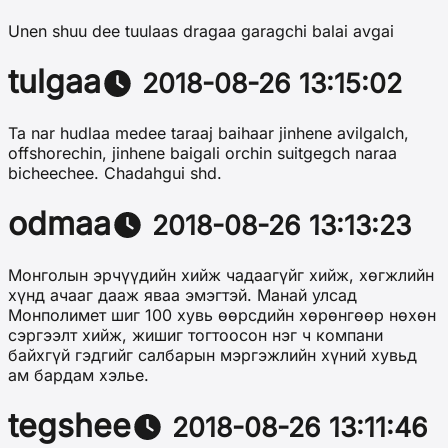
Unen shuu dee tuulaas dragaa garagchi balai avgai
tulgaa
2018-08-26 13:15:02
Ta nar hudlaa medee taraaj baihaar jinhene avilgalch,
offshorechin, jinhene baigali orchin suitgegch naraa
bicheechee. Chadahgui shd.
odmaa
2018-08-26 13:13:23
Монголын эрчүүдийн хийж чадаагүйг хийж, хөгжлийн
хүнд ачааг дааж яваа эмэгтэй. Манай улсад
Монполимет шиг 100 хувь өөрсдийн хөрөнгөөр нөхөн
сэргээлт хийж, жишиг тогтоосон нэг ч компани
байхгүй гэдгийг салбарын мэргэжлийн хүний хувьд
ам бардам хэлье.
tegshee
2018-08-26 13:11:46