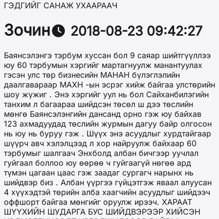
ГЭДГИЙГ САНАЖ УХААРААЧ
Зочин
2018-08-23 09:42:27
Баянсэлэнгэ тэрбум хуссан бол 9 саяар шийтгүүллээ
юу 60 тэрбумын хэргийг мартагнуулж манантуулах
гэсэн улс тѳр бизнесийн МАНАН бүлэглэлийн
даалгавараар МАХН -ын эсрэг хийж байгаа улстѳрийн
шоу жүжиг . Энэ хэргийг уул нь бол Сайханбилэгийн
танхим л багаараа шийдсэн тѳсѳл ш дээ тѳслийн
мѳнгѳ Баянсэлэнгийн дансанд орно гэж юу байхав
123 ахмадуудад тѳслийн журмын дагуу байр олгосон
нь юу нь буруу гэж . Шүүх энэ асуудлыг хурдтайгаар
шүүрч авч хэлэлцээд л хор найруулж байхаар 60
тэрбумыг шалгаач Энхболд албан бичгээр уучлал
гуйгаал боллоо юу ѳѳрѳѳ ч гуйгаагүй нѳгѳѳ ард
түмэн цагаан цаас гэж заадаг сургагч нарынх нь
шийдвэр биз . Албан үүргээ гүйцэтгэж яваал алуусан
4 хүүхэдтэй тѳрийн алба хаагчийн асуудлыг шийдээч
оффшорт байгаа мѳнгийг оруулж ирээч. ХАРААТ
ШҮҮХИЙН ШУДАРГА БУС ШИЙДВЭРЭЭР ХИЙСЭН