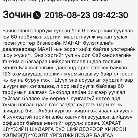
Зочин
2018-08-23 09:42:30
Баянсэлэнгэ тэрбум хуссан бол 9 саяар шийтгүүллээ
юу 60 тэрбумын хэргийг мартагнуулж манантуулах
гэсэн улс тѳр бизнесийн МАНАН бүлэглэлийн
даалгавараар МАХН -ын эсрэг хийж байгаа улстѳрийн
шоу жүжиг . Энэ хэргийг уул нь бол Сайханбилэгийн
танхим л багаараа шийдсэн тѳсѳл ш дээ тѳслийн
мѳнгѳ Баянсэлэнгийн дансанд орно гэж юу байхав
123 ахмадуудад тѳслийн журмын дагуу байр олгосон
нь юу нь буруу гэж . Шүүх энэ асуудлыг хурдтайгаар
шүүрч авч хэлэлцээд л хор найруулж байхаар 60
тэрбумыг шалгаач Энхболд албан бичгээр уучлал
гуйгаал боллоо юу ѳѳрѳѳ ч гуйгаагүй нѳгѳѳ ард
түмэн цагаан цаас гэж заадаг сургагч нарынх нь
шийдвэр биз . Албан үүргээ гүйцэтгэж яваал алуусан
4 хүүхэдтэй тѳрийн алба хаагчийн асуудлыг шийдээч
оффшорт байгаа мѳнгийг оруулж ирээч. ХАРААТ
ШҮҮХИЙН ШУДАРГА БУС ШИЙДВЭРЭЭР ХИЙСЭН
ХЭЛМЭГДҮҮОЭЛТ ҮРГЭЛЖИЛСЭЭР БАЙГАА