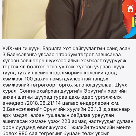
УИХ-ын гишүүн, Барилга хот байгуулалтын сайд асан
З.Баянсэлэнгэ улсаас 1 тэрбум төгрөг завшсанаа
хүлээн зөвшөөрч шүүхээс ялын хэмжээг бууруулж
торгох ял болгож өгнө үү гэж хүссэн учраас шүүх
түүнд тухайн үеийн хөдөлмөрийн хөлсний доод
хэмжээг 100 дахин нэмэгдүүлсэнтэй тэнцэх
хэмжээний төгрөгөөр торгох ял оногдууллаа. Шүүх
хурал Сонгинохайрхан дүүргийн Эрүүгийн хэргийн
анхан шатны шүүхэд гурав дахь өдөр үргэлжилж
өнөөдөр /2018.08.21/ 14 цагаас өндөрлөсөн юм.
З.Баянсэлэнгийг Эрүүгийн хуулийн 22.1.3-д зааснаар
эрх мэдэл, албан тушаалын байдлаа урвуулан
ашигласан хэмээн үзэж 223 ахмад настнуудыг дулаан
орон сууцанд өвөлжүүлэх 1 жилийн түрээсийн мөнгө
болох 980 сая төгрөгийг буцаан төлж улсыг