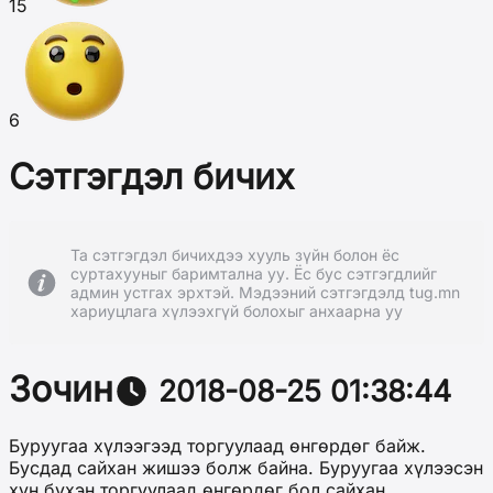
15
6
Сэтгэгдэл бичих
Та сэтгэгдэл бичихдээ хууль зүйн болон ёс
суртахууныг баримтална уу. Ёс бус сэтгэгдлийг
админ устгах эрхтэй. Мэдээний сэтгэгдэлд tug.mn
хариуцлага хүлээхгүй болохыг анхаарна уу
Зочин
2018-08-25 01:38:44
Буруугаа хүлээгээд торгуулаад өнгөрдөг байж.
Бусдад сайхан жишээ болж байна. Буруугаа хүлээсэн
хүн бүхэн торгуулаад өнгөрдөг бол сайхан