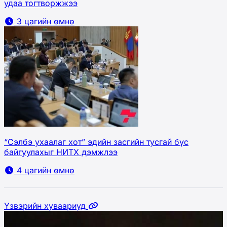
удаа тогтворжжээ
3 цагийн өмнө
“Сэлбэ ухаалаг хот” эдийн засгийн тусгай бүс
байгуулахыг НИТХ дэмжлээ
4 цагийн өмнө
Үзвэрийн хуваариуд