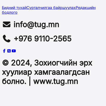
Бидний тухай
Сурталчилгаа байршуулах
Редакцийн
бодлого
info@tug.mn
+976 9110-2565
© 2024, Зохиогчийн эрх
хуулиар хамгаалагдсан
болно. | www.tug.mn