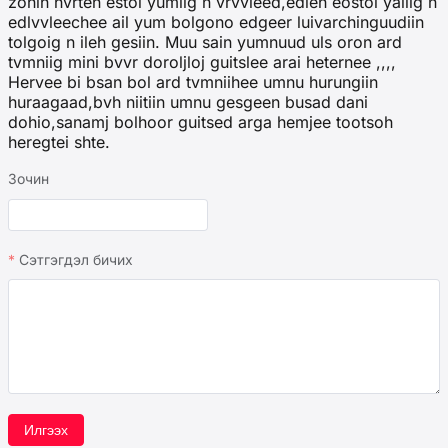
zohih hvrteh estoi yumiig n vrvvleed,edleh eostoi yaliig n
edlvvleechee ail yum bolgono edgeer luivarchinguudiin
tolgoig n ileh gesiin. Muu sain yumnuud uls oron ard
tvmniig mini bvvr doroljloj guitslee arai heternee ,,,,
Hervee bi bsan bol ard tvmniihee umnu hurungiin
huraagaad,bvh niitiin umnu gesgeen busad dani
dohio,sanamj bolhoor guitsed arga hemjee tootsoh
heregtei shte.
Зочин
Сэтгэгдэл бичих
Илгээх