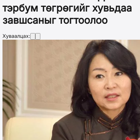
тэрбум төгрөгийг хувьдаа
завшсаныг тогтоолоо
Хуваалцах: