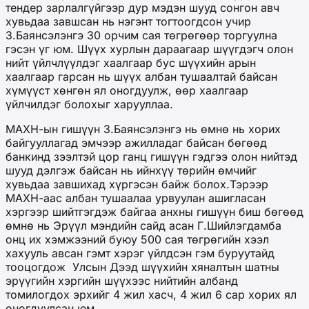
тендер зарлалгүйгээр дур мэдэн шууд сонгон авч
хувьдаа завшсан нь нэгэнт тогтоогдсон учир
З.Баянсэлэнгэ 30 орчим сая төгрөгөөр торгуулна
гэсэн үг юм. Шүүх хурлын дараагаар шүүгдэгч олон
нийт үйлчлүүлдэг хаалгаар бус шүүхийн арын
хаалгаар гарсан нь шүүх албан тушаалтай байсан
хүмүүст хөнгөн ял оногдуулж, өөр хаалгаар
үйлчилдэг болохыг харууллаа.
МАХН-ын гишүүн З.Баянсэлэнгэ нь өмнө нь хорих
байгууллагад эмчээр ажилладаг байсан бөгөөд
банкинд зээлтэй цор ганц гишүүн гэдгээ олон нийтэд
шууд дэлгэж байсан нь ийнхүү төрийн өмчийг
хувьдаа завшихад хүргэсэн байж болох.Тэрээр
МАХН-аас албан тушаалаа урвуулан ашигласан
хэргээр шийтгэгдэж байгаа анхны гишүүн биш бөгөөд
өмнө нь Эрүүл мэндийн сайд асан Г.Шийлэгдамба
онц их хэмжээний буюу 500 сая төгрөгийн хээл
хахууль авсан гэмт хэрэг үйлдсэн гэм буруутайд
тооцогдож Улсын Дээд шүүхийн хяналтын шатны
эрүүгийн хэргийн шүүхээс нийтийн албанд
томилогдох эрхийг 4 жил хасч, 4 жил 6 сар хорих ял
оногдуулсан юм.