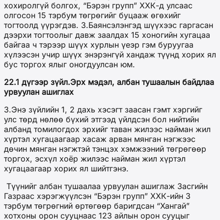
хохиролгүй болгох, “Бэрэн групп” ХХК-д улсаас
олгосон 15 тэрбум төгрөгийг буцааж өгөхийг
тогтоолд үүрэгдэв. З.Баянсэлэнгэд шүүхээс гаргасан
дээрхи тогтоолыг давж заалдах 15 хоногийн хугацаа
байгаа ч тэрээр шүүх хурлын үеэр гэм буруугаа
хүлээсэн учир шүүх энэрэнгүй хандаж түүнд хорих ял
бус торгох ялыг оногдуулсан юм.
22.1 дүгээр зүйл.Эрх мэдэл, албан тушаалын байдлаа
урвуулан ашиглах
3.Энэ зүйлийн 1, 2 дахь хэсэгт заасан гэмт хэргийг
улс төрд нөлөө бүхий этгээд үйлдсэн бол нийтийн
албанд томилогдох эрхийг таван жилээс найман жил
хүртэл хугацаагаар хасаж арван мянган нэгжээс
дөчин мянган нэгжтэй тэнцэх хэмжээний төгрөгөөр
торгох, эсхүл хоёр жилээс найман жил хүртэл
хугацаагаар хорих ял шийтгэнэ.
Түүнийг албан тушаалаа урвуулан ашиглаж Засгийн
Газраас хэрэгжүүлсэн “Бэрэн групп” ХХК-ийн 3
тэрбум төгрөгний өртөгөөр баригдсан “Хангай”
хотхоны орон сууцнаас 123 айлын орон сууцыг