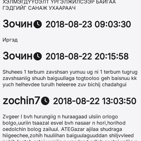
ХЭЛМЭГДҮҮОЭЛТ ҮРГЭЛЖИЛСЭЭР БАЙГАА
ГЭДГИЙГ САНАЖ УХААРААЧ
Зочин
2018-08-23 09:03:30
Иргэд
Зочин
2018-08-22 20:15:58
Shuhees 1 terbum zavshsan yumuu ug ni 1 terbum tugrug
zavshsaniig shuuh baiguullaga togtooloo geh baisnuu kk
yuch helhevdee turulh heleeree zuv bichij chadahgui
zochin7
2018-08-22 13:03:50
Zvgeer l bvh hurungiig n huraagaad ulsiin orlogo
bolgo,uuriin tsaazal esvel bvh nasaar n hori,horihod
oedolchin bolog zailuul. ATEGazar ajilaa shudraga
hiigeechee,zohih huuliihan baiguulaguuddan shiljvvleed