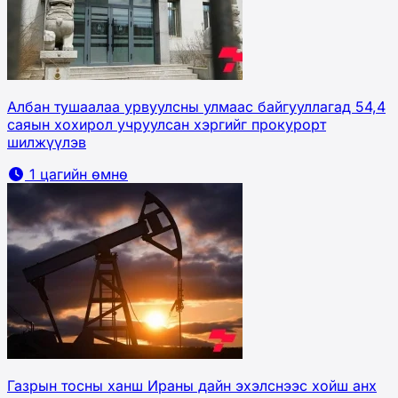
Албан тушаалаа урвуулсны улмаас байгууллагад 54,4
саяын хохирол учруулсан хэргийг прокурорт
шилжүүлэв
1 цагийн өмнө
Газрын тосны ханш Ираны дайн эхэлснээс хойш анх