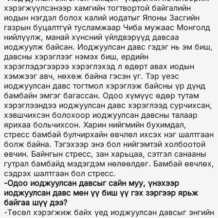
хэрэгжүүлсэнээр хамгийн тогтвортой байгалийн
иодын нэгдэл болох калий иодатыг Японы Засгийн
газрын буцалтгүй тусламжаар Чиба мужаас Монголд
нийлүүлж, манай хүнсний үйлдвэрүүд давсаа
иоджуулж байсан. Иоджуулсан давс гэдэг нь эм биш,
давсны хэрэглээг нэмэх биш, ердийн
хэрэглэдэгээрээ хэрэглэхэд л өдөрт авах иодын
хэмжээг авч, нөхөж байна гэсэн үг. Тэр үеэс
иоджуулсан давс тогтмол хэрэглэж байсны үр дүнд
бамбайн эмгэг багассан. Одоо хүмүүс өдөр тутам
хэрэглээндээ иоджуулсан давс хэрэглээд сурчихсан,
хэвшчихсэн болохоор иоджуулсан давсны талаар
ярихаа больчихсон. Харин нийгмийн бухимдал,
стресс бамбай булчирхайн өвчлөл ихсэх нэг шалтгаан
болж байна. Тэгэхээр энэ бол нийгэмтэй холбоотой
өвчин. Байнгын стресс, зан харьцаа, сэтгэл санааны
гутрал бамбайд мэдэгдэм нөлөөлдөг. Бамбай өвчлөх,
сэдрэх шалтгаан бол стресс.
-Одоо иоджуулсан давсыг сайн муу, үнэхээр
иоджуулсан давс мөн үү биш үү гэх зэргээр ярьж
байгаа шүү дээ?
-Төсөл хэрэгжиж байх үед иоджуулсан давсыг энгийн