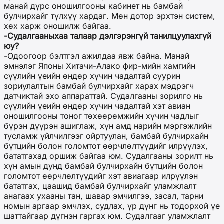
манай дүрс оношилгооны кабинет нь бамбай
булчирхайг түлхүү хардаг. Мөн дотор эрхтэн систем,
хөх харж оношилж байгаа.
-Судалгааныхаа талаар дэлгэрэнгүй танилцуулахгүй
юу?
-Одоогоор бэлтгэл ажилдаа явж байна. Манай
эмнэлэг Японы Хитачи-Алако фир-мийн хамгийн
сүүлийн үеийн өндөр хүчин чадалтай суурин
зориулалтын бамбай булчирхайг харах мэдрэгч
датчиктай эхо аппараттай. Судалгааны зорилго нь
сүүлийн үеийн өндөр хүчин чадалтай хэт авиан
оношилгооны тоног төхөөрөмжийн хүчин чадлыг
бүрэн дүүрэн ашиглаж, хүн амд нарийн мэргэжлийн
тусламж үйлчилгээг ойртуулан, бамбай булчирхайн
бүтцийн болон голомтот өөрчлөлтүүдийг илрүүлэх,
бататгахад оршиж байгаа юм. Судалгааны зорилт нь
хүн амын дунд бамбай булчирхайн бүтцийн болон
голомтот өөрчлөлтүүдийг хэт авиагаар илрүүлэн
бататгах, цаашид бамбай булчирхайг уламжлалт
анагаах ухааны тан, шавар эмчилгээ, засал, тарни
номын аргаар эмчлэх, судлах, үр дүнг нь тодорхой үе
шаттайгаар дүгнэн гаргах юм. Судалгааг уламжлалт