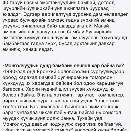
40 гаруй насны эмэгтэйчүүдийн бамбай, дотоод
шүүрлийн булчирхайн үйл ажиллагаа буураад
эхэлдэг. Эдгээр өөрчлөлтүүд зүрхэнд дам нөлөөлдөг
учраас булчирхайн эмчээс гадна зүрхний эмчид
үзүүлж, хяналтанд байх шаардлагатай. Манай
эмнэлгийн нэг давуу тал нь бамбай булчирхайн
эмгэгтэй хүмүүс оношлуулж, эмчлүүлсэн тохиолдолд
бамбайгаас гадна зүрх, бусад эрхтэнийг давхар
эмчилж, хянаж явдаг.
-Монголчуудын дунд бамбайн өвчлөл хэр байна вэ?
-1990-ээд онд Ерөнхий боловсролын сургуулиудаар
ороод харахад бамбай булчирхай нь томорсон
хүүхдүүд их харагдаж байсан бол одоо харьцангуй
багассан. Харин нүдний шил зүүсэн хүүхдүүд их
болсон байна. Энэ нь хотжилт, гар утас, компьютер,
ойрын зайнаас зурагт тасралтгүй үздэг болсонтой
холбоотой. Бас чихэвчээр байнга хөгжим сонсож,
бараг унтахдаа чихэвчтэй унтаж байгаа нь сонсгол
муудах хүчин зүйл болж байна. Тухайн үед
Монголчууд давсыг иоджуулж хэрэглэж байгаагүй.
“Иод дутлын эмгэгтэй тэмцэх” үндэсний хөтөлбөрийг