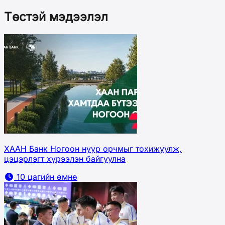
Төстэй мэдээлэл
ХААН Банк Ногоон нуур орчмыг тохижуулж,
цэцэрлэгт хүрээлэн байгуулна
10 цагийн өмнө