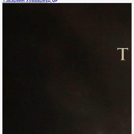
Үзвэрийн хуваариуд