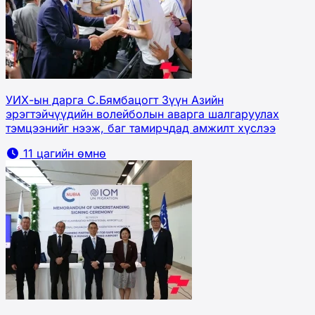
УИХ-ын дарга С.Бямбацогт Зүүн Азийн
эрэгтэйчүүдийн волейболын аварга шалгаруулах
тэмцээнийг нээж, баг тамирчдад амжилт хүслээ
11 цагийн өмнө