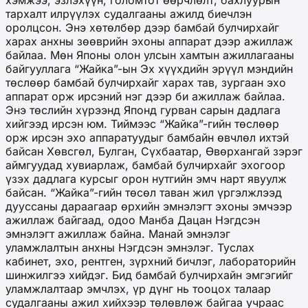
хэмжээ, эзлэхүүн, голомтот өөрчлөлт, бахлуурын
тархалт илрүүлэх судалгааны ажилд биечлэн
оролцсон. Энэ хөтөлбөр дээр бамбай булчирхайг
харах анхны зөөврийн эхоны аппарат дээр ажиллаж
байлаа. Мөн Японы олон улсын хамтын ажиллагааны
байгууллага “Жайка”-ын Эх хүүхдийн эрүүл мэндийн
төслөөр бамбай булчирхайг харах тав, зургаан эхо
аппарат орж ирсэний нэг дээр би ажиллаж байлаа.
Энэ төслийн хүрээнд Японд гурван сарын дадлага
хийгээд ирсэн юм. Тиймээс “Жайка”-гийн төслөөр
орж ирсэн эхо аппаратуудыг бамбайн өвчлөл ихтэй
байсан Хөвсгөл, Булган, Сүхбаатар, Өвөрхангай зэрэг
аймгуудад хувиарлаж, бамбай булчирхайг эхогоор
үзэх дадлага курсыг орон нутгийн эмч нарт явуулж
байсан. “Жайка”-гийн төсөл таван жил үргэлжлээд
дууссаны дараагаар өрхийн эмнэлэгт эхоны эмчээр
ажиллаж байгаад, одоо Манба Дацан Нэгдсэн
эмнэлэгт ажиллаж байна. Манай эмнэлэг
уламжлалтын анхны Нэгдсэн эмнэлэг. Туслах
кабинет, эхо, рентген, зүрхний бичлэг, лабораторийн
шинжилгээ хийдэг. Бид бамбай булчирхайн эмгэгийг
уламжлалтаар эмчлэх, үр дүнг нь тооцох талаар
судалгааны ажил хийхээр төлөвлөж байгаа учраас