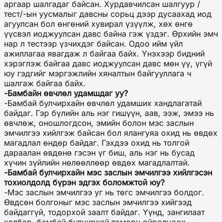
аргаар шалгадаг байсан. Хурдавчилсан шалгуур /
тест/-ын уусмалыг давсны сорьц дээр дусаахад иод
агуулсан бол өнгөний хувирал үзүүлж, хөх өнгө
үүсвэл иоджуулсан давс байна гэж үздэг. Өрхийн эмч
нар л тестээр үзчихдэг байсан. Одоо ийм үйл
ажиллагаа явагдаж л байгаа байх. Үнэхээр бидний
хэрэглэж байгаа давс иоджуулсан давс мөн үү, үгүй
юу гэдгийг мэргэжлийн хяналтын байгууллага ч
шалгаж байгаа байх.
-Бамбайн өвчлөл удамшдаг уу?
-Бамбай булчирхайн өвчлөл удамших хандлагатай
байдаг. Гэр бүлийн аль нэг гишүүн, аав, ээж, эмээ нь
өвчлөж, оношлогдсон, эмийн болон мэс заслын
эмчилгээ хийлгэж байсан бол ялангуяа охид нь өвдөх
магадлал өндөр байдаг. Гэхдээ охид нь толгой
дараалан өвдөнө гэсэн үг биш, аль нэг нь бусад
хүчин зүйлийн нөлөөллөөр өвдөх магадлалтай.
-Бамбай булчирхайн мэс заслын эмчилгээ хийлгэсэн
тохиолдолд бүрэн эдгэх боломжтой юу?
-Мэс заслын эмчилгээ уг нь төгс эмчилгээ болдог.
Өвдсөн болгоныг мэс заслын эмчилгээ хийгээд
байдаггүй, тодорхой заалт байдаг. Үүнд, зангилаат