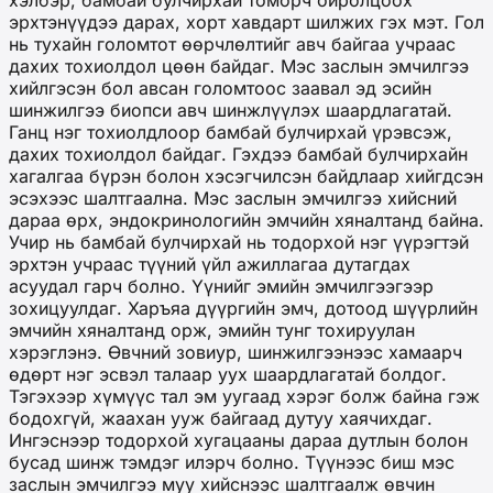
хэлбэр, бамбай булчирхай томорч ойролцоох
эрхтэнүүдээ дарах, хорт хавдарт шилжих гэх мэт. Гол
нь тухайн голомтот өөрчлөлтийг авч байгаа учраас
дахих тохиолдол цөөн байдаг. Мэс заслын эмчилгээ
хийлгэсэн бол авсан голомтоос заавал эд эсийн
шинжилгээ биопси авч шинжлүүлэх шаардлагатай.
Ганц нэг тохиолдлоор бамбай булчирхай үрэвсэж,
дахих тохиолдол байдаг. Гэхдээ бамбай булчирхайн
хагалгаа бүрэн болон хэсэгчилсэн байдлаар хийгдсэн
эсэхээс шалтгаална. Мэс заслын эмчилгээ хийсний
дараа өрх, эндокринологийн эмчийн хяналтанд байна.
Учир нь бамбай булчирхай нь тодорхой нэг үүрэгтэй
эрхтэн учраас түүний үйл ажиллагаа дутагдах
асуудал гарч болно. Үүнийг эмийн эмчилгээгээр
зохицуулдаг. Харъяа дүүргийн эмч, дотоод шүүрлийн
эмчийн хяналтанд орж, эмийн тунг тохируулан
хэрэглэнэ. Өвчний зовиур, шинжилгээнээс хамаарч
өдөрт нэг эсвэл талаар уух шаардлагатай болдог.
Тэгэхээр хүмүүс тал эм уугаад хэрэг болж байна гэж
бодохгүй, жаахан ууж байгаад дутуу хаячихдаг.
Ингэснээр тодорхой хугацааны дараа дутлын болон
бусад шинж тэмдэг илэрч болно. Түүнээс биш мэс
заслын эмчилгээ муу хийснээс шалтгаалж өвчин