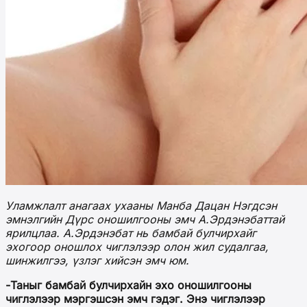
Уламжлалт анагаах ухааны Манба Дацан Нэгдсэн
эмнэлгийн Дүрс оношилгооны эмч А.Эрдэнэбаттай
ярилцлаа. А.Эрдэнэбат нь бамбай булчирхайг
эхогоор оношлох чиглэлээр олон жил судалгаа,
шинжилгээ, үзлэг хийсэн эмч юм.
-Таныг бамбай булчирхайн эхо оношилгооны
чиглэлээр мэргэшсэн эмч гэдэг. Энэ чиглэлээр