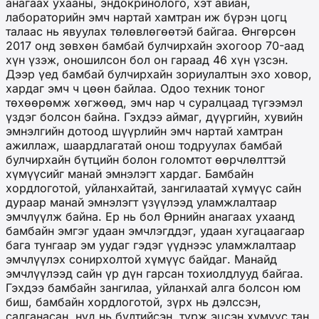
анагаах ухааны, эндокринолого, хэт авиан,
лабораторийн эмч нартай хамтран иж бүрэн цогц
талаас нь явуулах төлөвлөгөөтэй байгаа. Өнгөрсөн
2017 онд зөвхөн бамбай булчирхайн эхогоор 70-аад
хүн үзэж, оношилсон бол он гараад 46 хүн үзсэн.
Дээр үед бамбай булчирхайн зориулалтын эхо ховор,
хардаг эмч ч цөөн байлаа. Одоо техник тоног
төхөөрөмж хөгжөөд, эмч нар ч суралцаад түгээмэл
үздэг болсон байна. Гэхдээ аймаг, дүүргийн, хувийн
эмнэлгийн дотоод шүүрлийн эмч нартай хамтран
ажиллаж, шаардлагатай онош тодруулах бамбай
булчирхайн бүтцийн болон голомтот өөрчлөлттэй
хүмүүсийг манай эмнэлэгт хардаг. Бамбайн
хордлоготой, уйланхайтай, зангилаатай хүмүүс сайн
дураар манай эмнэлэгт үзүүлээд уламжлалтаар
эмчлүүлж байна. Ер нь бол Өрнийн анагаах ухаанд
бамбайн эмгэг удаан эмчлэгддэг, удаан хугацаагаар
бага тунгаар эм уудаг гэдэг үүднээс уламжлалтаар
эмчлүүлэх сонирхолтой хүмүүс байдаг. Манайд
эмчлүүлээд сайн үр дүн гарсан тохиолдлууд байгаа.
Гэхдээ бамбайн зангилаа, уйланхай алга болсон юм
биш, бамбайн хордлоготой, зүрх нь дэлссэн,
салганасан, нүд нь бүлтийсэн, турж эцсэн хүмүүс тан