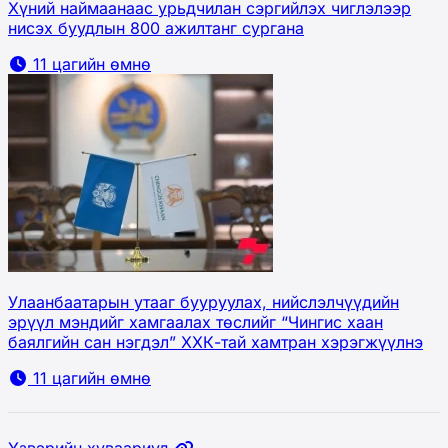
Хүний наймаанаас урьдчилан сэргийлэх чиглэлээр
нисэх буудлын 800 ажилтанг сургана
11 цагийн өмнө
Улаанбаатарын утааг бууруулах, нийслэлчүүдийн
эрүүл мэндийг хамгаалах төслийг “Чингис хаан
баялгийн сан нэгдэл” ХХК-тай хамтран хэрэгжүүлнэ
11 цагийн өмнө