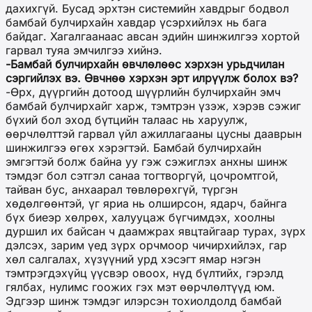
дахихгүй. Бусад эрхтэн системийн хавдрыг бодвол
бамбай булчирхайн хавдар үсэрхийлэх нь бага
байдаг. Хагалгаанаас авсан эдийн шинжилгээ хортой
гарвал туяа эмчилгээ хийнэ.
-Бамбай булчирхайн өвчлөлөөс хэрхэн урьдчилан
сэргийлэх вэ. Өвчнөө хэрхэн эрт илрүүлж болох вэ?
-Өрх, дүүргийн дотоод шүүрлийн булчирхайн эмч
бамбай булчирхайг харж, тэмтрэн үзэж, хэрэв сэжиг
бүхий бол эход бүтцийн талаас нь харуулж,
өөрчлөлттэй гарвал үйл ажиллагааны цусны дааврын
шинжилгээ өгөх хэрэгтэй. Бамбай булчирхайн
эмгэгтэй болж байна уу гэж сэжиглэх анхны шинж
тэмдэг бол сэтгэл санаа тогтворгүй, цочромтгой,
тайван бус, анхаарал төвлөрөхгүй, түргэн
хөдөлгөөнтэй, үг яриа нь олширсон, ядарч, байнга
бүх биеэр хөлрөх, халууцаж бүгчимдэх, хоолны
дуршил их байсан ч даамжрах явцтайгаар турах, зүрх
дэлсэх, зарим үед зүрх орчмоор чичирхийлэх, гар
хөл салгалах, хүзүүний урд хэсэгт ямар нэгэн
тэмтрэгдэхүйц үүсвэр овоох, нүд бүлтийх, гэрэлд
гялбах, нулимс гоожих гэх мэт өөрчлөлтүүд юм.
Эдгээр шинж тэмдэг илэрсэн тохиолдолд бамбай