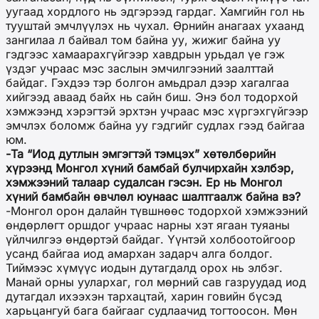
уугаад хордлого нь эдгэрээд гардаг. Хамгийн гол нь
тууштай эмчлүүлэх нь чухал. Өрнийн анагаах ухаанд
зангилаа л байвал том байна уу, жижиг байна уу
гэдгээс хамаарахгүйгээр хавдрын урьдал үе гэж
үздэг учраас мэс заслын эмчилгээний заалттай
байдаг. Гэхдээ тэр болгон амьдрал дээр хагалгаа
хийгээд аваад байх нь сайн биш. Энэ бол тодорхой
хэмжээнд хэрэгтэй эрхтэн учраас мэс хүргэхгүйгээр
эмчлэх боломж байна уу гэдгийг судлах гээд байгаа
юм.
-Та “Иод дутлын эмгэгтэй тэмцэх” хөтөлбөрийн
хүрээнд Монгол хүний бамбай булчирхайн хэлбэр,
хэмжээний талаар судалсан гэсэн. Ер нь Монгол
хүний бамбайн өвчлөл юунаас шалтгаалж байна вэ?
-Монгол орон далайн түвшнөөс тодорхой хэмжээний
өндөрлөгт оршдог учраас нарны хэт ягаан туяаны
үйлчилгээ өндөртэй байдаг. Үүнтэй холбоотойгоор
усанд байгаа иод амархан задарч алга болдог.
Тиймээс хүмүүс иодын дутагдалд орох нь элбэг.
Манай орны уулархаг, гол мөрний сав газруудад иод
дутагдал ихээхэн тархацтай, харин говийн бүсэд
харьцангуй бага байгааг судлаачид тогтоосон. Мөн