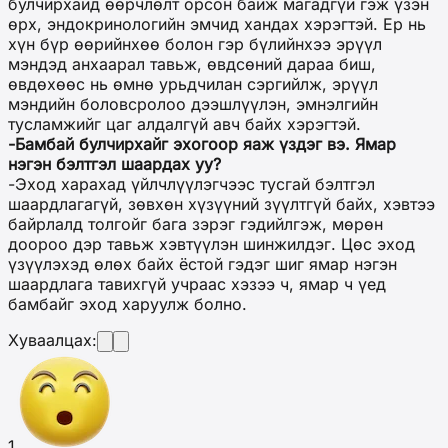
булчирхайд өөрчлөлт орсон байж магадгүй гэж үзэн
өрх, эндокринологийн эмчид хандах хэрэгтэй. Ер нь
хүн бүр өөрийнхөө болон гэр бүлийнхээ эрүүл
мэндэд анхаарал тавьж, өвдсөний дараа биш,
өвдөхөөс нь өмнө урьдчилан сэргийлж, эрүүл
мэндийн боловсролоо дээшлүүлэн, эмнэлгийн
тусламжийг цаг алдалгүй авч байх хэрэгтэй.
-Бамбай булчирхайг эхогоор яаж үздэг вэ. Ямар
нэгэн бэлтгэл шаардах уу?
-Эход харахад үйлчлүүлэгчээс тусгай бэлтгэл
шаардлагагүй, зөвхөн хүзүүний зүүлтгүй байх, хэвтээ
байрлалд толгойг бага зэрэг гэдийлгэж, мөрөн
доороо дэр тавьж хэвтүүлэн шинжилдэг. Цөс эход
үзүүлэхэд өлөх байх ёстой гэдэг шиг ямар нэгэн
шаардлага тавихгүй учраас хэзээ ч, ямар ч үед
бамбайг эход харуулж болно.
Хуваалцах:
1