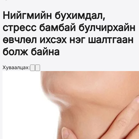
Нийгмийн бухимдал,
стресс бамбай булчирхайн
өвчлөл ихсэх нэг шалтгаан
болж байна
Хуваалцах: