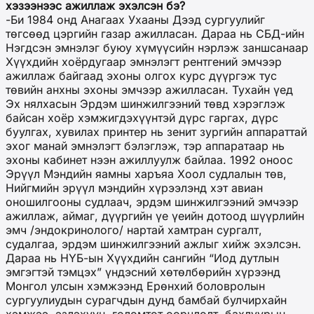
хэзээнээс ажиллаж эхэлсэн бэ?
-Би 1984 онд Анагаах Ухааны Дээд сургуулийг
төгсөөд цэргийн газар ажилласан. Дараа нь СБД-ийн
Нэгдсэн эмнэлэг буюу хүмүүсийн нэрлэж заншсанаар
Хүүхдийн хоёрдугаар эмнэлэгт рентгений эмчээр
ажиллаж байгаад эхоны олгох курс дүүргэж тус
төвийн анхны эхоны эмчээр ажилласан. Тухайн үед
Эх нялхасын Эрдэм шинжилгээний төвд хэрэглэж
байсан хоёр хэмжигдэхүүнтэй дүрс гаргах, дүрс
буулгах, хувилах принтер нь зенит зургийн аппараттай
эхог манай эмнэлэгт бэлэглэж, тэр аппаратаар нь
эхоны кабинет нээн ажиллуулж байлаа. 1992 оноос
Эрүүл Мэндийн яамны харъяа Хоол судлалын төв,
Нийгмийн эрүүл мэндийн хүрээлэнд хэт авиан
оношилгооны судлаач, эрдэм шинжилгээний эмчээр
ажиллаж, аймаг, дүүргийн үе үеийн дотоод шүүрлийн
эмч /эндокринолого/ нартай хамтран сургалт,
судалгаа, эрдэм шинжилгээний ажлыг хийж эхэлсэн.
Дараа нь НҮБ-ын Хүүхдийн сангийн “Иод дутлын
эмгэгтэй тэмцэх” үндэсний хөтөлбөрийн хүрээнд
Монгол улсын хэмжээнд Ерөнхий боловролын
сургуулиудын сурагчдын дунд бамбай булчирхайн