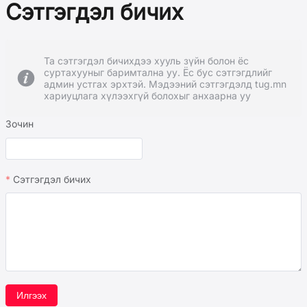
Сэтгэгдэл бичих
Та сэтгэгдэл бичихдээ хууль зүйн болон ёс
суртахууныг баримтална уу. Ёс бус сэтгэгдлийг
админ устгах эрхтэй. Мэдээний сэтгэгдэлд tug.mn
хариуцлага хүлээхгүй болохыг анхаарна уу
Зочин
Сэтгэгдэл бичих
Илгээх