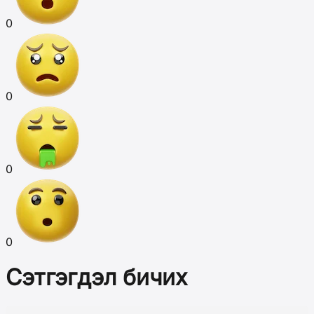
0
0
0
0
Сэтгэгдэл бичих