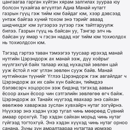
цангаагаа гарган хүйтэн хярам залгилах зуураа юу
болсон тухайгаа өгүүлтэл Адиа Манай нутагт
газрын гүүц гэж тийм юм байдаг юм, хээр дэвсээд
унтаж байгаа хүний тохом энэ тэрийг аваад
шидчихдэг юм зүгээрээ зүгээр гэж тайтгаруулж
билээ. Газрын гүүц нь байсан уу, Тэнгэр элч нь
байсан уу ямар ч гэсэн надад нэг тийм юм тохиолдох
нь тохиолдсон юм.
Тэгээд гэртээ таван тэмээгээ туусаар ирэхэд манай
нутгийн Цэрэндорж ах манай ээж, дүү хоёрыг
нүүлгэхгүй байх талаар ихэд нухацтай зөвлөн цай
ууж ёстой л нэг үглэн зөвлөн сууж байв. Манай
нутгийнхан түүнийг Үглээ Цэрэндорж гэж авгайлдаг ч
Цэрэндорж ах их сайн хүн байсан, тиймдээ
бэлэвсэрч хоцорсон ээж бидэнд тэгэхэд аавын
ёсоор ахын ёсоор чин сэтгэлийн зөвлөгөө өгч байж.
Цэрэндорж ах Танайх нүүгээд явахаар энэ сайхан
өвөлжөө хаваржаа зуслан хувхайрч нутаг эзгүйрнэ.
Нүүхээр энэ хэдэн үхэр тугал чинь мөөрөөд Сүвний
амаар орохгүй. Тэр хэдэн сайхан морьд чинь нутаг
гүйгээд тогтохгүй. Энэ хэдэн хүүхэд чинь нутаг орноо
санана. Зуны зун амралтаараа нутагтаа ирмээр