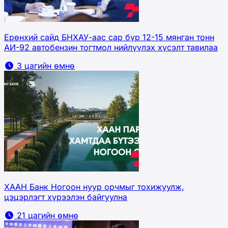
Ерөнхий сайд БНХАУ-аас сар бүр 12-15 мянган тонн
АИ-92 автобензин тогтмол нийлүүлэх хүсэлт тавилаа
3 цагийн өмнө
ХААН Банк Ногоон нуур орчмыг тохижуулж,
цэцэрлэгт хүрээлэн байгуулна
21 цагийн өмнө