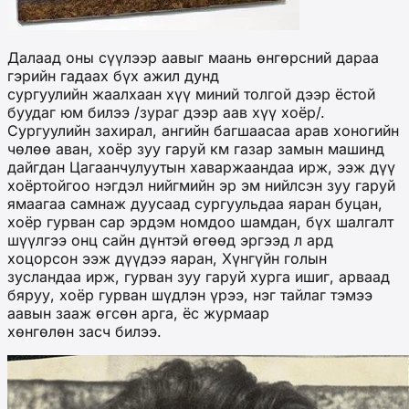
Далаад оны сүүлээр аавыг маань өнгөрсний дараа
гэрийн гадаах бүх ажил дунд
сургуулийн жаалхаан хүү миний толгой дээр ёстой
буудаг юм билээ /зураг дээр аав хүү хоёр/.
Сургуулийн захирал, ангийн багшаасаа арав хоногийн
чөлөө аван, хоёр зуу гаруй км газар замын машинд
дайгдан Цагаанчулуутын хаваржаандаа ирж, ээж дүү
хоёртойгоо нэгдэл нийгмийн эр эм нийлсэн зуу гаруй
ямаагаа самнаж дуусаад сургуульдаа яаран буцан,
хоёр гурван сар эрдэм номдоо шамдан, бүх шалгалт
шүүлгээ онц сайн дүнтэй өгөөд эргээд л ард
хоцорсон ээж дүүдээ яаран, Хүнгүйн голын
зусландаа ирж, гурван зуу гаруй хурга ишиг, арваад
бяруу, хоёр гурван шүдлэн үрээ, нэг тайлаг тэмээ
аавын зааж өгсөн арга, ёс журмаар
хөнгөлөн засч билээ.