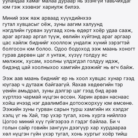
ууландаа хамаг малаа дураар нь эзэнгүй тавьчихдаг
юм гэж хээвнэг хариулж билээ.
Миний ээж яаж арваад хүүхдийнхээ
гутал хувцасыг оёж, зуны аагим халуунд
нэгдлийн гурван зуугаад хонь өдөрт хоёр удаа сааж,
араг аргаар аргал түүж, өвлийн хүйтэнд араг аргаар
цас хайлж биднийг хооллож ундалж хүний зэрэгтэй
болгосон юм болоо. Одоо бодоход ээж маань хоногт
гурав дөрвөн цаг л унтаж, хүзүү голдуу яс
мөлжиж, хусам, хоолны үлдэгдэл голдуу идэж,
бидэнд цай хоолныхоо хамгийн дээжийг нь өгч байж.
Ээж аав маань биднийг ер нь хоол хувцас хунар гээд
юугаар ч дутааж байгаагүй. Яахав хөдөөгийн тэр
үеийн амьдрал, зуны дэлгэр цаг гээд бид арав
хүртлээ чармай нүцгэн өссөн. Харин арван наснаас
хойш ичээд нэг даалимбан дотоожорхуу юм өмсөнө.
Ээжийн зуны гурван сарын турш хамгийн их хэлдэг
хэлц үг нь Хай, тэр үхэр тугал, хонь хурга нийллээ
Цогоо миний хүү гүйгээрээ л гэдэг байлаа. Би ч
голын сайр говийн зангуун дээгүүр хар хурдаараа
хөл нүцгэн гүйн үхэр тугал, хонь хургыг хоёр тийш