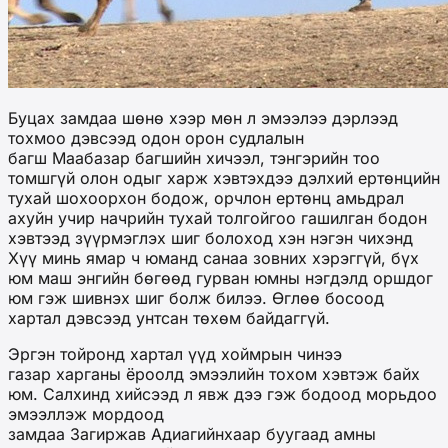
Буцах замдаа шөнө хээр мөн л эмээлээ дэрлээд
тохмоо дэвсээд одон орон судлалын
багш Маабазар багшийн хичээл, тэнгэрийн тоо
томшгүй олон одыг харж хэвтэхдээ дэлхий ертөнцийн
тухай шохоорхон бодож, орчлон ертөнц амьдрал
ахуйн учир начрийн тухай толгойгоо гашилган бодон
хэвтээд зүүрмэглэх шиг болоход хэн нэгэн чихэнд
Хүү минь ямар ч юманд санаа зовних хэрэггүй, бүх
юм маш энгийн бөгөөд гурван юмны нэгдэлд оршдог
юм гэж шивнэх шиг болж билээ. Өглөө босоод
хартал дэвсээд унтсан төхөм байдаггүй.
Эргэн тойронд хартал үүд хоймрын чинээ
газар харганы ёроолд эмээлийн тохом хэвтэж байх
юм. Салхинд хийсээд л явж дээ гэж бодоод морьдоо
эмээллэж мордоод
замдаа Загиржав Адиагийнхаар буугаад амны