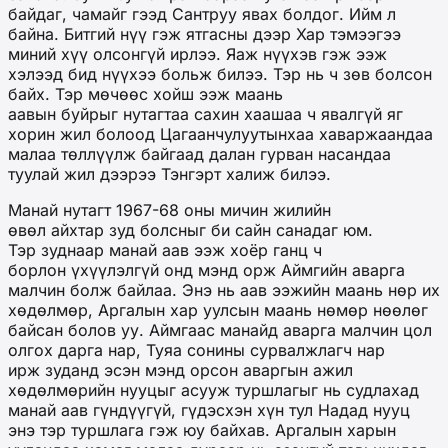
байдаг, чамайг гээд Сантруу явах болдог. Ийм л
байна. Битгий нүү гэж ятгасны дээр Хар тэмээгээ
миний хүү олсонгүй ирлээ. Яаж нүүхэв гэж ээж
хэлээд бид нүүхээ больж билээ. Тэр нь ч зөв болсон
байх. Тэр мөчөөс хойш ээж маань
аавын буйрыг нутагтаа сахин хаашаа ч явалгүй яг
хорин жил болоод Цагаанчулуутынхаа хаваржаандаа
малаа төллүүлж байгаад далан гурван насандаа
туулай жил дээрээ Тэнгэрт халиж билээ.
Манай нутагт 1967-68 оны мичин жилийн
өвөл айхтар зуд болсныг би сайн санадаг юм.
Тэр зуднаар манай аав ээж хоёр ганц ч
борлон үхүүлэлгүй онд мэнд орж Аймгийн аварга
малчин болж байлаа. Энэ нь аав ээжийн маань нөр их
хөдөлмөр, Аргалын хар уулсын маань нөмөр нөөлөг
байсан болов уу. Аймгаас манайд аварга малчин цол
олгох дарга нар, Туяа сонины сурвалжлагч нар
ирж зуданд эсэн мэнд орсон аваргын ажил
хөдөлмөрийн нууцыг асууж туршлагыг нь судлахад
манай аав гүндүүгүй, гүдэсхэн хүн тул Надад нууц
энэ тэр туршлага гэж юу байхав. Аргалын харын