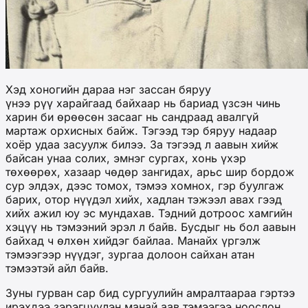
Хэд хоногийн дараа нэг зассан бяруу
үнээ рүү харайгаад байхаар нь бариад үзсэн чинь
харин би өрөөсөн засааг нь сандраад авалгүй
мартаж орхисных байж. Тэгээд тэр бяруу надаар
хоёр удаа засуулж билээ. За тэгээд л аавын хийж
байсан унаа солих, эмнэг сургах, хонь үхэр
төхөөрөх, хазаар чөдөр зангидах, арьс шир бордож
сур элдэх, дээс томох, тэмээ хомнох, гэр буулгаж
барих, отор нүүдэл хийх, хадлан тэжээл авах гээд
хийх ажил юу эс мундахав. Тэдний дотроос хамгийн
хэцүү нь тэмээний эрэл л байв. Бусдыг нь бол аавын
байхад ч өлхөн хийдэг байлаа. Манайх үргэлж
тэмээгээр нүүдэг, зургаа долоон сайхан атан
тэмээтэй айл байв.
Зуны гурван сар бид сургуулийн амралтаараа гэртээ
ирэхдээ зэрэгцүүлэн манай аав тэмээгээ ноослон