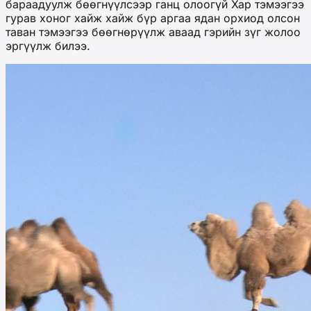
бараадуулж бөөгнүүлсээр ганц олоогүй Хар тэмээгээ
гурав хоног хайж хайж бүр аргаа ядан орхиод олсон
таван тэмээгээ бөөгнөрүүлж аваад гэрийн зүг жолоо
эргүүлж билээ.