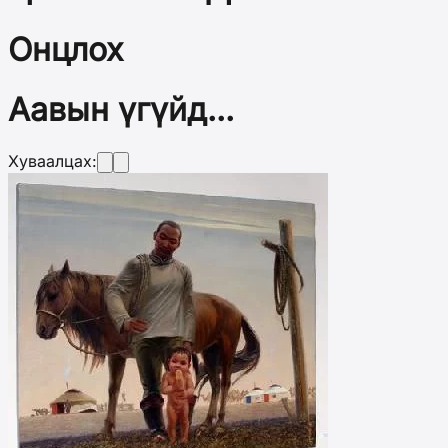
Онцлох
Аавын үгүйд...
Хуваалцах: