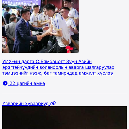
УИХ-ын дарга С.Бямбацогт Зүүн Азийн
эрэгтэйчүүдийн волейболын аварга шалгаруулах
тэмцээнийг нээж, баг тамирчдад амжилт хүслээ
22 цагийн өмнө
Үзвэрийн хуваариуд