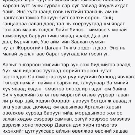
харсан зүгт зуны гурван сар сул тавиад явуулчихдаг
байв. Энэ хугацаанд говь нутгийн таананы ам нь
цангасан тэмээ баруун зүгт салхи сөрөн, ганц
ганцаараа салан дээд тал нь хоёрзуугаад км явдаг
гэж аав маань хэлдэг байж билээ. Тиймээс ч манай
тэмээнүүд баруун тийш яваад яваад Дааган
дэл, Бүрчигтэй, Увс аймгийн Завхан сумын
нутаг Жороогийн Цагаан Түнгэ ордог л доо. Энэ нь
манай зуслангаас бараг зуугаад км гэсэн үг.
Аавыг өнгөрсөн жилийн тэр зун ээж биднийгээ аваад
бүх мал идээгээ туугаад өөрийн төрсөн нутаг
зэргэлдээ Сантмаргаз сум руу нүүхийн болоод явчхав
Тэгээд намайг найман сарын ид халуунаар За миний
хүү яваад хэдэн тэмээгээ олоод ир гэдэг юм байна.
Би ч ухасхийн хөтөлгөө морьтой өглөө үүрээр таван
литр хар цай, хэдэн боорцог ааруул богцолж аваад л
эгц урагшаа дөчөөд км аавынхаа Аргалын харын
өвөлжөө хүрээд баруун тийш морьдынхоо жолоо
залан хөдөө сээрээр самнан, эзгүй хээрээр эмээлээ
дэрлэж хоноглосоор Дааган дэл хүрч тэмээгээ
ихэнхийг цуглуулсаар айлын өвөлжөө өвсний хашаа