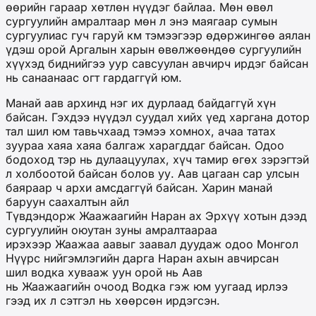
өөрийн гараар хөтлөн нүүдэг байлаа. Мөн өвөл
сургуулийн амралтаар мөн л энэ маягаар сумын
сургуулиас гуч гаруй км тэмээгээр өдөржингөө аялан
үдэш орой Аргалын харын өвөлжөөндөө сургуулийн
хүүхэд биднийгээ уур савсуулан авчирч ирдэг байсан
нь санаанаас огт гардаггүй юм.
Манай аав архинд нэг их дурлаад байдаггүй хүн
байсан. Гэхдээ нүүдэл суудал хийх үед харгана дотор
тал шил юм тавьчхаад тэмээ хомнох, ачаа татах
зуураа хаяа хаяа балгаж харагддаг байсан. Одоо
бодоход тэр нь дулаацуулах, хүч тамир өгөх зэрэгтэй
л холбоотой байсан болов уу. Аав цагаан сар улсын
баяраар ч архи амсдаггүй байсан. Харин манай
баруун саахалтын айл
Түвдэндорж Жаажаагийн Наран ах Эрхүү хотын дээд
сургуулийн оюутан зуны амралтаараа
ирэхээр Жаажаа аавыг заавал дуудаж одоо Монгол
Нүүрс нийгэмлэгийн дарга Наран ахын авчирсан
шил водка хувааж уун орой нь Аав
нь Жаажаагийн очоод Водка гэж юм уугаад ирлээ
гээд их л сэтгэл нь хөөрсөн ирдэгсэн.