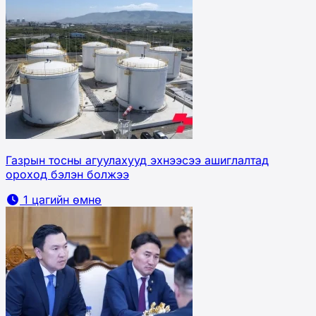
Газрын тосны агуулахууд эхнээсээ ашиглалтад
ороход бэлэн болжээ
1 цагийн өмнө