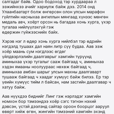
салгадаг байв. Одоо бодоход тэр хурдаараа л
ээжийнхээ ачийг хариулж байж дээ. 2014 онд
Улаанбаатарт болж өнгөрсөн олон улсын марафон
гүйлтийн насныхаа ангиллын мянгаад хүнээс мөнгөн
медаль авч, хоёрт орсон нь багадаа хонь хурга, үхэр
тугалаа нийлүүлэхгүй гэж
өдөржин гүйжээснийх байх.
Хэрэв нэг л өдөр хонь хурга нийлбэл тэр өдрийн
нэгдэлд тушаах дал наян литр сүү будаа. Аав ээж
хоёр маань сум нэгдлээс өгдөг
үйлдвэрлэлийн даалгаврыг хамгийн түрүүнд
аминыхаа үхэр тугалыг сааж байгаад ч, аминыхаа
хэдэн ямааны ноолуураас нөхөж байгаад ч,
аминыхаа амбан шарыг улсын махны даалгаварт
тушааж байгаад ч хаадаг хүмүүс байж билээ. Ер тэр
үеийн хүмүүс тийм л байсан, нам засгийн даалгавар ч
хатуу байж.
Аав нүүхдээ биднийг Линг гэж нэрлэдэг хамгийн
номхон бор тэмээндээ хоёр сэгс тэгнэн нэхий
дэвсэн, үстэй дээлэнд сайтар ороон боорцог ааруул
өвөрт хийж өгөн, жингийн тэмээний хамгийн эхэнд