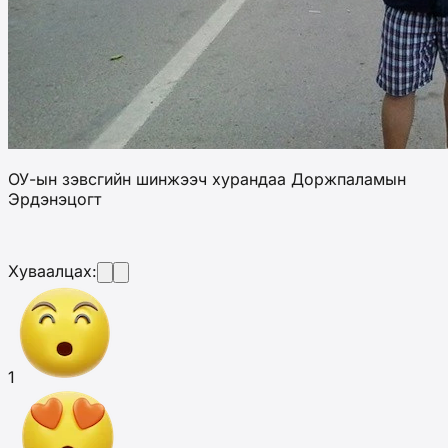
ОУ-ын зэвсгийн шинжээч хурандаа Доржпаламын
Эрдэнэцогт
Хуваалцах:
1