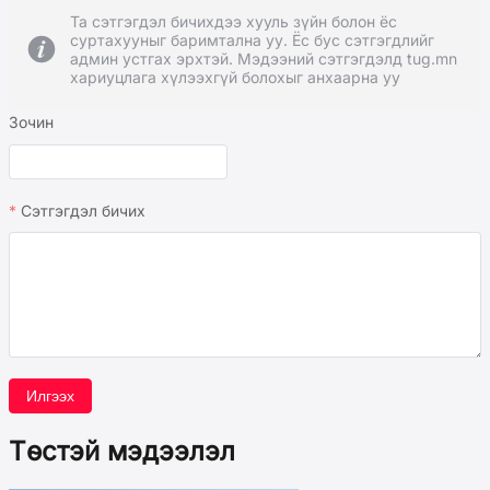
Та сэтгэгдэл бичихдээ хууль зүйн болон ёс
суртахууныг баримтална уу. Ёс бус сэтгэгдлийг
админ устгах эрхтэй. Мэдээний сэтгэгдэлд tug.mn
хариуцлага хүлээхгүй болохыг анхаарна уу
Зочин
Сэтгэгдэл бичих
Илгээх
Төстэй мэдээлэл