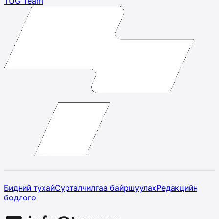
TUG Team
Бидний тухай
Сурталчилгаа байршуулах
Редакцийн
бодлого