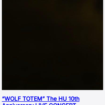
“WOLF TOTEM” The HU 10th