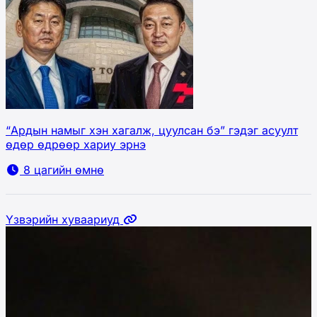
“Ардын намыг хэн хагалж, цуулсан бэ” гэдэг асуулт
өдөр өдрөөр хариу эрнэ
8 цагийн өмнө
Үзвэрийн хуваариуд