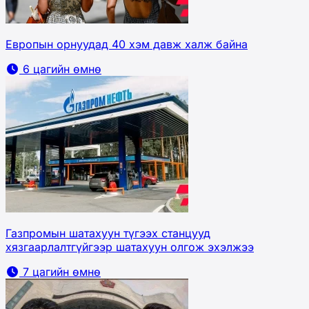
Европын орнуудад 40 хэм давж халж байна
6 цагийн өмнө
Газпромын шатахуун түгээх станцууд
хязгаарлалтгүйгээр шатахуун олгож эхэлжээ
7 цагийн өмнө