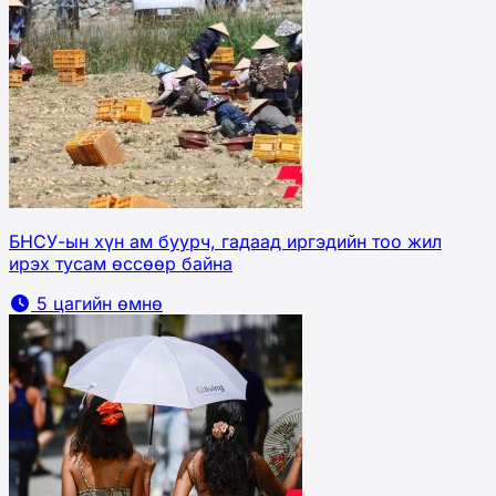
БНСУ-ын хүн ам буурч, гадаад иргэдийн тоо жил
ирэх тусам өссөөр байна
5 цагийн өмнө