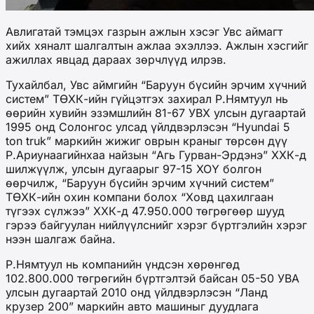
Авлигатай тэмцэх газрын ажлын хэсэг Увс аймагт
хийх хяналт шалгалтын ажлаа эхэллээ. Ажлын хэсгийг
ажиллах явцад дараах зөрчлүүд илрэв.
Тухайлбал, Увс аймгийн “Баруун бүсийн эрчим хүчний
систем” ТӨХК-ийн гүйцэтгэх захирал Р.Нямтуул нь
өөрийн хувийн эзэмшлийн 81-67 УВХ улсын дугаартай
1995 онд Солонгос улсад үйлдвэрлэсэн “Hyundai 5
ton truk” маркийн жижиг оврын краныг төрсөн дүү
Р.Ариунаагийнхаа найзын “Агь Гурван-Эрдэнэ” ХХК-д
шилжүүлж, улсын дугаарыг 97-15 ХОҮ болгон
өөрчилж, “Баруун бүсийн эрчим хүчний систем”
ТӨХК-ийн охин компани болох “Ховд цахилгаан
түгээх сүлжээ” ХХК-д 47.950.000 төгрөгөөр шууд
гэрээ байгуулан нийлүүлснийг хэрэг бүртгэлийн хэрэг
нээн шалгаж байна.
Р.Нямтуул нь компанийн үндсэн хөрөнгөд
102.800.000 төгрөгийн бүртгэлтэй байсан 05-50 УВА
улсын дугаартай 2010 онд үйлдвэрлэсэн “Ланд
крузер 200” маркийн авто машиныг дуудлага