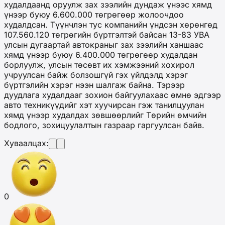
худалдаанд оруулж зах зээлийн дундаж үнээс хямд
үнээр буюу 6.600.000 төгрөгөөр жолоочдоо
худалдсан. Түүнчлэн тус компанийн үндсэн хөрөнгөд
107.560.120 төгрөгийн бүртгэлтэй байсан 13-83 УВА
улсын дугаартай автокраныг зах зээлийн ханшаас
хямд үнээр буюу 6.400.000 төгрөгөөр худалдан
борлуулж, улсын төсөвт их хэмжээний хохирол
учруулсан байж болзошгүй гэх үйлдэлд хэрэг
бүртгэлийн хэрэг нээн шалгаж байна. Тэрээр
дуудлага худалдааг зохион байгуулахаас өмнө эдгээр
авто техникүүдийг хэт хуучирсан гэж танилцуулан
хямд үнээр худалдах зөвшөөрлийг Төрийн өмчийн
бодлого, зохицуулалтын газраар гаргуулсан байв.
Хуваалцах:
0