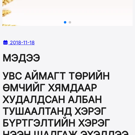
2018-11-18
МЭДЭЭ
УВС АЙМАГТ ТӨРИЙН
ӨМЧИЙГ ХЯМДААР
ХУДАЛДСАН АЛБАН
ТУШААЛТАНД ХЭРЭГ
БҮРТГЭЛТИЙН ХЭРЭГ
НЭЭН ШАЛГАЖ ЭХЭЛЛЭЭ