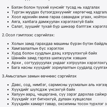
Бэлэн болон түүхий хүнсийг тусад нь хадгалах
Түргэн муудах бүтээгдэхүүнийг хөргөгчид хадгал
Хоол идэхийн өмнө гараа савандаж угаах, нойтон
Аяга, халбага дамжуулан хэрэглэхгүй байх
Салат, зуушийг тухай бүр шинээр бэлтгэж хэрэгл
2.Осол гэмтлээс сэргийлэх:
Холын замд гарахдаа машины бүрэн бүтэн байдлы
Хамгаалалтын бүс хэрэглэх
Хурд болон суудлын дээц хэтрүүлэхгүй байх
Шөнийн замд гэрлээ шилжүүлж хэвших
Архи , согтуурууулах ундааг хэтрүүлэн хэрэглэхг
Бага насны хүүхдийг зориулалтын суудалд суулга
3.Амьсгалын замын өвчнөөс сэргийлэх
Давс, сод, нимбэг, сармисны уусмалын аль нэгээ
Хүүхдийг шүлсдэж үнсэхгүй байх
Халуун аарц, чацаргана, сүү зэрэг дархлаа сайжр
Хүүхдийг хэт бигнэхгүй, дулаан хувцаслах
Хүүхдийн хамарт гавар, оксилины тосон түрхлэг з