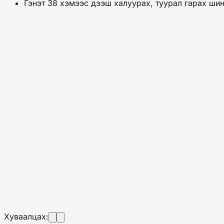
Гэнэт 38 хэмээс дээш халуурах, туурал гарах ши
Хуваалцах: