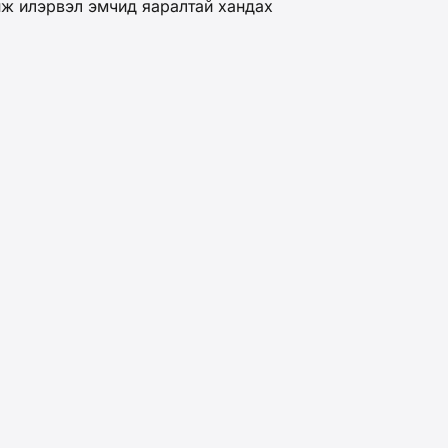
нж илэрвэл эмчид яаралтай хандах