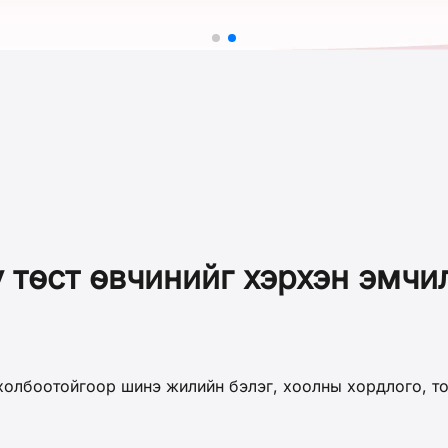
у төст өвчинийг хэрхэн эмчи
олбоотойгоор шинэ жилийн бэлэг, хоолны хордлого, том