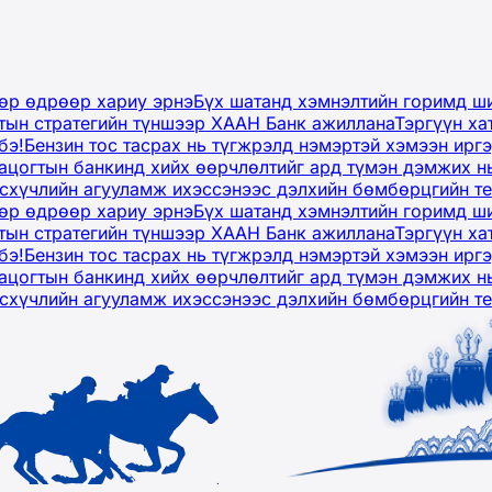
дөр өдрөөр хариу эрнэ
Бүх шатанд хэмнэлтийн горимд ши
тын стратегийн түншээр ХААН Банк ажиллана
Тэргүүн ха
бэ!
Бензин тос тасрах нь түгжрэлд нэмэртэй хэмээн ир
ацогтын банкинд хийх өөрчлөлтийг ард түмэн дэмжих н
рсхүчлийн агууламж ихэссэнээс дэлхийн бөмбөрцгийн т
дөр өдрөөр хариу эрнэ
Бүх шатанд хэмнэлтийн горимд ши
тын стратегийн түншээр ХААН Банк ажиллана
Тэргүүн ха
бэ!
Бензин тос тасрах нь түгжрэлд нэмэртэй хэмээн ир
ацогтын банкинд хийх өөрчлөлтийг ард түмэн дэмжих н
рсхүчлийн агууламж ихэссэнээс дэлхийн бөмбөрцгийн т