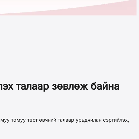
лэх талаар зөвлөж байна
уу томуу төст өвчний талаар урьдчилан сэргийлэх,