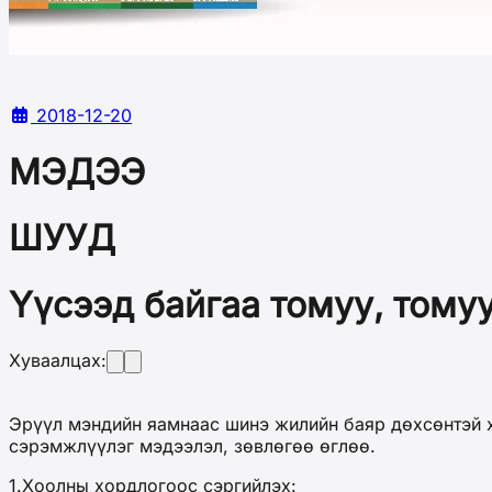
2018-12-20
МЭДЭЭ
ШУУД
Үүсээд байгаа томуу, тому
Хуваалцах:
Эрүүл мэндийн яамнаас шинэ жилийн баяр дөхсөнтэй х
сэрэмжлүүлэг мэдээлэл, зөвлөгөө өглөө.
1.Хоолны хордлогоос сэргийлэх: