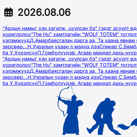
2026.08.06
“Ардын намыг хэн хагалж, цуулсан бэ” гэдэг асуулт ө
хориглолоо
“The Hu" хамтлагийн “WOLF TOTEM” тоглол
хэлэмжүүд
Д.Амарбаясгалан дарга аа, Та хаана явнам 
зөрсөөр...
Н.Учралын ухаан л мэднэ дээ
Спикер С.Бямб
ба У.Хүрэлсүх
П.Гомболүүдэв: Агаар мандал дахь нүү
“Ардын намыг хэн хагалж, цуулсан бэ” гэдэг асуулт ө
хориглолоо
“The Hu" хамтлагийн “WOLF TOTEM” тоглол
хэлэмжүүд
Д.Амарбаясгалан дарга аа, Та хаана явнам 
зөрсөөр...
Н.Учралын ухаан л мэднэ дээ
Спикер С.Бямб
ба У.Хүрэлсүх
П.Гомболүүдэв: Агаар мандал дахь нүү