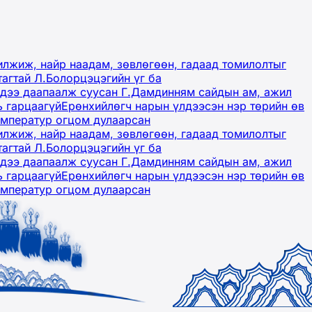
лжиж, найр наадам, зөвлөгөөн, гадаад томилолтыг
тагтай Л.Болорцэцэгийн үг ба
гэдээ даапаалж суусан Г.Дамдинням сайдын ам, ажил
ь гарцаагүй
Ерөнхийлөгч нарын үлдээсэн нэр төрийн өв
емператур огцом дулаарсан
лжиж, найр наадам, зөвлөгөөн, гадаад томилолтыг
тагтай Л.Болорцэцэгийн үг ба
гэдээ даапаалж суусан Г.Дамдинням сайдын ам, ажил
ь гарцаагүй
Ерөнхийлөгч нарын үлдээсэн нэр төрийн өв
емператур огцом дулаарсан