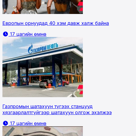
Европын орнуудад 40 хэм давж халж байна
17 цагийн өмнө
Газпромын шатахуун түгээх станцууд
хязгаарлалтгүйгээр шатахуун олгож эхэлжээ
17 цагийн өмнө