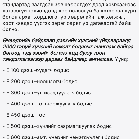
стандартад заагдсан зөвшөөрөгдөх дээд хэмжээнээс
хэтрээгүй тохиолдолд хор нөлөөгүй ба хэтэрвэл хурц
болон архаг хордлого, үр хөврөлийн гаж хөгжил,
хорт хавдар үүсгэх зэрэг сөрөг үр дагавартай байж
болно.
Өнөөдрийн байдлаар дэлхийн хүнсний үйлдвэрлэлд
2000 гаруй хүнсний нэмэлт бодисыг ашиглаж байгаа
бөгөөд тэдгээрийг богино код буюу тоон
тэмдэглэгээгээр дараах байдлаар ангилжээ.
Үүнд:
- Е 100 дээш–будагч бодис
- Е 200 дээш–нөөшлөгч бодис
- Е 300 дээш–үл исэлдүүлэгч бодис
- Е 400 дээш–тогтворжуулагч бодис
- Е 450 дээш–тос
- Е 500 дээш–хүчлийг саармагжуулах бодис
- Е 600 дээш–амт, үнэрийг нэмэгдүүлэгч бодис