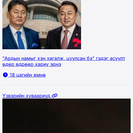
“Ардын намыг хэн хагалж, цуулсан бэ” гэдэг асуулт
өдөр өдрөөр хариу эрнэ
18 цагийн өмнө
Үзвэрийн хуваариуд