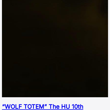
“WOLF TOTEM” The HU 10th