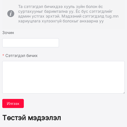
Та сэтгэгдэл бичихдээ хууль зүйн болон ёс
суртахууныг баримтална уу. Ёс бус сэтгэгдлийг
админ устгах эрхтэй. Мэдээний сэтгэгдэлд tug.mn
хариуцлага хүлээхгүй болохыг анхаарна уу
Зочин
Сэтгэгдэл бичих
Илгээх
Төстэй мэдээлэл