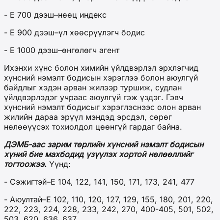
- Е 700 дээш–нөөц индекс
- Е 900 дээш–үл хөөсрүүлэгч бодис
- Е 1000 дээш–өнгөлөгч агент
Ихэнхи хүнс болон химийн үйлдвэрлэл эрхлэгчид
хүнсний нэмэлт бодисын хэрэглээ болон аюулгүй
байдлыг хэдэн арван жилээр туршиж, судлан
үйлдвэрлэдэг учраас аюулгүй гэж үздэг. Гэвч
хүнсний нэмэлт бодисыг хэрэглэснээс олон арван
жилийн дараа эрүүл мэндэд эрсдэл, сөрөг
нөлөөүүсэх тохиолдол цөөнгүй гардаг байна.
ДЭМБ-аас зарим төрлийн хүнсний нэмэлт бодисын
хүний
бие махбодид үзүүлэх хортой нөлөөллийг
тогтоожээ.
Үүнд:
- Сэжигтэй–Е 104, 122, 141, 150, 171, 173, 241, 477
- Аюултай–Е 102, 110, 120, 127, 129, 155, 180, 201, 220,
222, 223, 224, 228, 233, 242, 270, 400-405, 501, 502,
503, 620, 636, 637