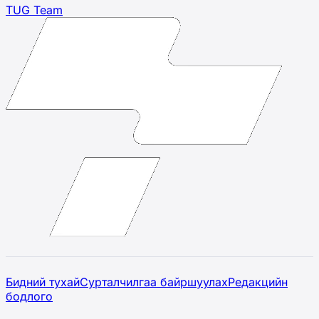
TUG Team
Бидний тухай
Сурталчилгаа байршуулах
Редакцийн
бодлого