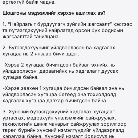
өртөхгүй байж чадна.
Шошгоны мэдээллийг хэрхэн ашиглах вэ?
1. “Найрлагыг бүрдүүлэгч зүйлийн жагсаалт” хэсгээс
та бүтээгдэхүүний найрлагад орсон бүх бодисын
жагсаалттай танилцана.
2. Бүтээгдэхүүнийг үйлдвэрлэсэн ба хадгалах
хугацаа нь 2 янзаар бичигддэг.
-Хэрэв 2 хугацаа бичигдсэн байвал эхнийх нь
үйлдвэрлэсэн, дараагийнх нь хадгалалт дуусах
хугацаа байна.
-Хэрэв зөвхөн 1 хугацаа бичигдсэн байвал энэ нь
үйлдвэрлэсэн хугацаа бөгөөд энэ тохиолдолд
хадгалах хугацаа давхар бичигдсэн байна.
3. Хүнсний бүтээгдэхүүний хадгалах хугацааг
уртасгах, мэдрэхүйн үнэлэмжийг сайжруулах,
технологийн шинж чанарыг сайжруулах зорилгоор
төрөл бүрийн хүнсний нэмэлтүүдийг үйлдвэрлэлд
хэрэглэж байна. Хүнсний нэмэлт бодисууд нь