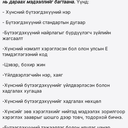
нь дараах мэдээллийг багтаана.
Үүнд:
- Хүнсний бүтээгдэхүүний нэр
- Бүтээгдэхүүний стандартын дугаар
-Бүтээгдэхүүний найрлагыг бүрдүүлэгч зүйлийн
жагсаалт
-Хүнсний нэмэлт хэрэглэсэн бол олон улсын Е
тэмдэглэгээний код
-Цэвэр, бохир жин
-Үйлдвэрлэгчийн нэр, хаяг
-Хүнсний бүтээгдэхүүнийг үйлдвэрлэсэн болон
хадгалах хугацаа
-Хүнсний бүтээгдэхүүнийг хадгалах нөхцөл
-Хүнсийг зөв хэрэглэхийг нийтэд мэдээлэх зорилгоор
хэрэглэх зааврыг шошго дээр товч, тодорхой бичнэ.
-Бүтээгдэхүүний тэжээллэг болон илчлэг чанар