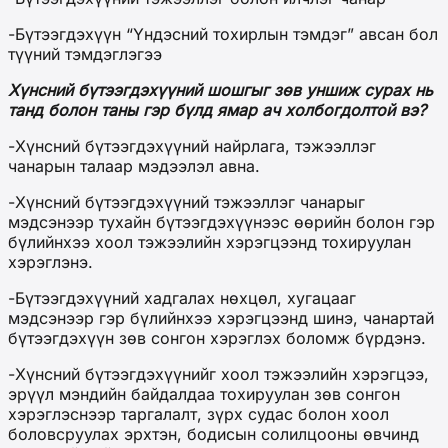
-Бүтээгдэхүүн “Үндэсний тохирлын тэмдэг” авсан бол
түүний тэмдэглэгээ
Хүнсний бүтээгдэхүүний шошгыг зөв уншиж сурах нь
танд болон таны гэр бүлд ямар ач холбогдолтой вэ?
-Хүнсний бүтээгдэхүүний найрлага, тэжээллэг
чанарын талаар мэдээлэл авна.
-Хүнсний бүтээгдэхүүний тэжээллэг чанарыг
мэдсэнээр тухайн бүтээгдэхүүнээс өөрийн болон гэр
бүлийнхээ хоол тэжээлийн хэрэгцээнд тохируулан
хэрэглэнэ.
-Бүтээгдэхүүний хадгалах нөхцөл, хугацааг
мэдсэнээр гэр бүлийнхээ хэрэгцээнд шинэ, чанартай
бүтээгдэхүүн зөв сонгон хэрэглэх боломж бүрдэнэ.
-Хүнсний бүтээгдэхүүнийг хоол тэжээлийн хэрэгцээ,
эрүүл мэндийн байдалдаа тохируулан зөв сонгон
хэрэглэснээр таргалалт, зүрх судас болон хоол
боловсруулах эрхтэн, бодисын солилцооны өвчинд