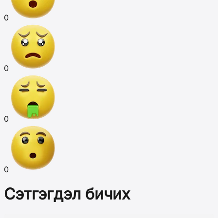
0
0
0
0
Сэтгэгдэл бичих