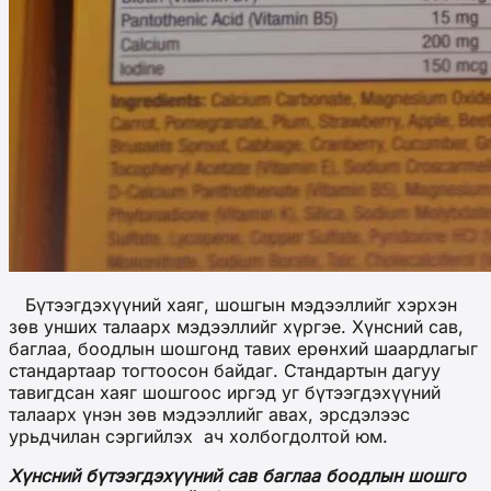
Бүтээгдэхүүний хаяг, шошгын мэдээллийг хэрхэн
зөв унших талаарх мэдээллийг хүргэе. Хүнсний сав,
баглаа, боодлын шошгонд тавих ерөнхий шаардлагыг
стандартаар тогтоосон байдаг. Стандартын дагуу
тавигдсан хаяг шошгоос иргэд уг бүтээгдэхүүний
талаарх үнэн зөв мэдээллийг авах, эрсдэлээс
урьдчилан сэргийлэх ач холбогдолтой юм.
Хүнсний бүтээгдэхүүний сав баглаа боодлын шошго