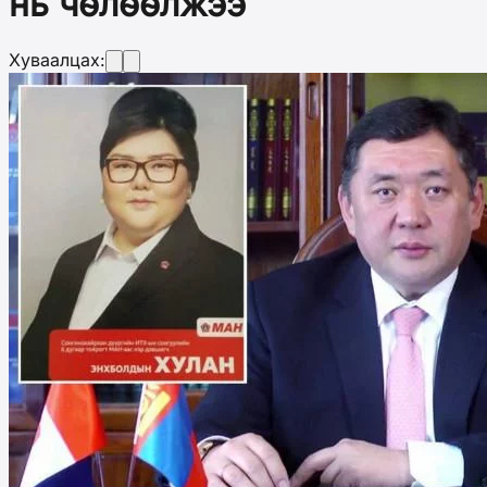
нь чөлөөлжээ
Хуваалцах: