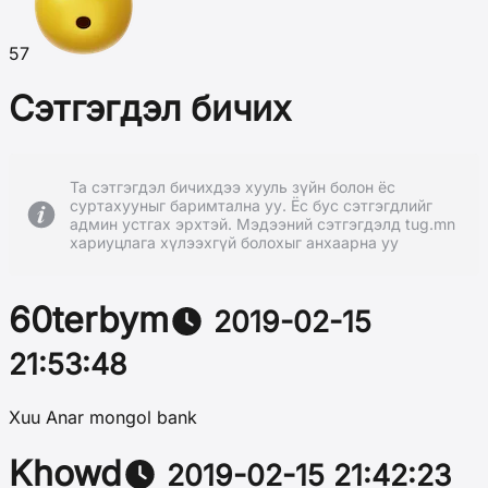
57
Сэтгэгдэл бичих
Та сэтгэгдэл бичихдээ хууль зүйн болон ёс
суртахууныг баримтална уу. Ёс бус сэтгэгдлийг
админ устгах эрхтэй. Мэдээний сэтгэгдэлд tug.mn
хариуцлага хүлээхгүй болохыг анхаарна уу
60terbym
2019-02-15
21:53:48
Xuu Anar mongol bank
Khowd
2019-02-15 21:42:23