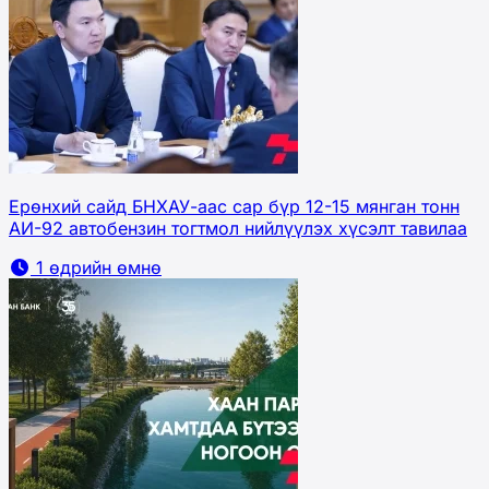
Ерөнхий сайд БНХАУ-аас сар бүр 12-15 мянган тонн
АИ-92 автобензин тогтмол нийлүүлэх хүсэлт тавилаа
1 өдрийн өмнө