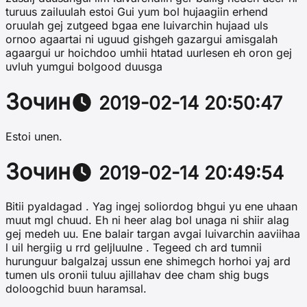
turuus zailuulah estoi Gui yum bol hujaagiin erhend
oruulah gej zutgeed bgaa ene luivarchin hujaad uls
ornoo agaartai ni uguud gishgeh gazargui amisgalah
agaargui ur hoichdoo umhii htatad uurlesen eh oron gej
uvluh yumgui bolgood duusga
Зочин
2019-02-14 20:50:47
Estoi unen.
Зочин
2019-02-14 20:49:54
Bitii pyaldagad . Yag ingej soliordog bhgui yu ene uhaan
muut mgl chuud. Eh ni heer alag bol unaga ni shiir alag
gej medeh uu. Ene balair targan avgai luivarchin aaviihaa
l uil hergiig u rrd geljluulne . Tegeed ch ard tumnii
hurunguur balgalzaj ussun ene shimegch horhoi yaj ard
tumen uls oronii tuluu ajillahav dee cham shig bugs
doloogchid buun haramsal.