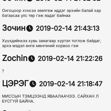
Онгоцоор хvнсээ зеелгеж иддэг эрхийн балай хар
багаасаа улс тер гэж яадаг байнаа
Зочин
2019-02-14 21:43:13
Хүүхдийнхээ хувь заяагаар хүртэл тоглож байдаг,
эрхэ мэдэл өнгө мөнгөний хорвоо гэж
Zochin
2019-02-14 21:22:26
?
ЦЭРЭГ
2019-02-14 21:18:47
МИССЫН ТЭМЦЭЭНД ЯВААЛААЧЭЭ. САЙХАН Л
БҮСГҮЙ БАЙНА.