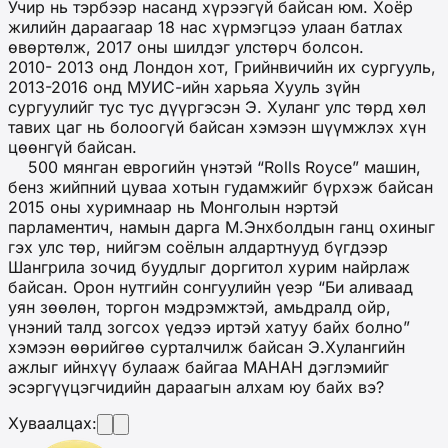
Учир нь тэрбээр насанд хүрээгүй байсан юм. Хоёр
жилийн дараагаар 18 нас хүрмэгцээ улаан батлах
өвөртөлж, 2017 оны шилдэг улстөрч болсон.
2010- 2013 онд Лондон хот, Грийнвичийн их сургууль,
2013-2016 онд МУИС-ийн харьяа Хууль зүйн
сургуулийг тус тус дүүргэсэн Э. Хуланг улс төрд хөл
тавих цаг нь болоогүй байсан хэмээн шүүмжлэх хүн
цөөнгүй байсан.
500 мянган еврогийн үнэтэй “Rolls Royce” машин,
бенз жийпний цуваа хотын гудамжийг бүрхэж байсан
2015 оны хуримнаар нь Монголын нэртэй
парламентич, намын дарга М.Энхболдын ганц охиныг
гэх улс төр, нийгэм соёлын алдартнууд бүгдээр
Шангрила зочид буудлыг доргитол хурим найрлаж
байсан. Орон нутгийн сонгуулийн үеэр “Би аливаад
уян зөөлөн, торгон мэдрэмжтэй, амьдралд ойр,
үнэний талд зогсох үедээ иртэй хатуу байх болно”
хэмээн өөрийгөө сурталчилж байсан Э.Хулангийн
ажлыг ийнхүү булааж байгаа МАНАН дэглэмийг
эсэргүүцэгчидийн дараагын алхам юу байх вэ?
Хуваалцах: