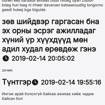
buhen eelj daraatai alivaad buult hiideg uyan zuulun
bdag hun tsag ni irheer davarsan batsaanuudiig tongorno
geedl huleej bga blguide
зөв шийдвэр гаргасан бна
эх орны эсрэг ажилладаг
хүний үр хүүхдүүд мөн
адил худал өрөвдөж гэнэ
2019-02-14 20:05:02
зочин
Түнтгэр
2019-02-14 19:55:16
Ингэж арай болохгүй байхаа ажилаа хийж чадаж
байсан бол