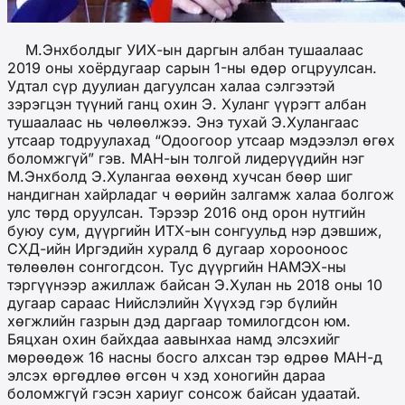
М.Энхболдыг УИХ-ын даргын албан тушаалаас
2019 оны хоёрдугаар сарын 1-ны өдөр огцруулсан.
Удтал сүр дуулиан дагуулсан халаа сэлгээтэй
зэрэгцэн түүний ганц охин Э. Хуланг үүрэгт албан
тушаалаас нь чөлөөлжээ. Энэ тухай Э.Хулангаас
утсаар тодруулахад “Одоогоор утсаар мэдээлэл өгөх
боломжгүй” гэв. МАН-ын толгой лидерүүдийн нэг
М.Энхболд Э.Хулангаа өөхөнд хучсан бөөр шиг
нандигнан хайрладаг ч өөрийн залгамж халаа болгож
улс төрд оруулсан. Тэрээр 2016 онд орон нутгийн
буюу сум, дүүргийн ИТХ-ын сонгуульд нэр дэвшиж,
СХД-ийн Иргэдийн хуралд 6 дугаар хорооноос
төлөөлөн сонгогдсон. Тус дүүргийн НАМЭХ-ны
тэргүүнээр ажиллаж байсан Э.Хулан нь 2018 оны 10
дугаар сараас Нийслэлийн Хүүхэд гэр бүлийн
хөгжлийн газрын дэд даргаар томилогдсон юм.
Бяцхан охин байхдаа аавынхаа намд элсэхийг
мөрөөдөж 16 насны босго алхсан тэр өдрөө МАН-д
элсэх өргөдлөө өгсөн ч хэд хоногийн дараа
боломжгүй гэсэн хариуг сонсож байсан удаатай.