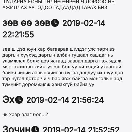
ШУДАРНА ЁСНЫ ТӨЛӨӨ ӨӨРӨӨ Ч ДОРООС НЬ
АЖИЛЛАХ УУ, ОДОО ГАДААДАД ГАРАХ БИЗ
зѳв ѳѳ зѳв
2019-02-14
22:21:55
зѳв ш дээ юун хар багаараа шилдэг улс тѳрч вэ
даргын хүүхэд даргын албан тушаал хашдаг нь
уламжлал болж дээ яагаад заавал дарга гэж ядаж
мэргэжилтэн хийж үзсэн бол уу чи хэдий ухаантай
байвч чиний аавын хийсэн нүгэл дэндүү их шүү дээ
тэр нүгэл дотор чи ч бас явж байгаа монголын ард
түмнийг доромжилж ханахгүй байна уу
Эх
2019-02-14 21:56:24
нь хээр алаг бол...?
Зочин
2019-02-14 21:52:52