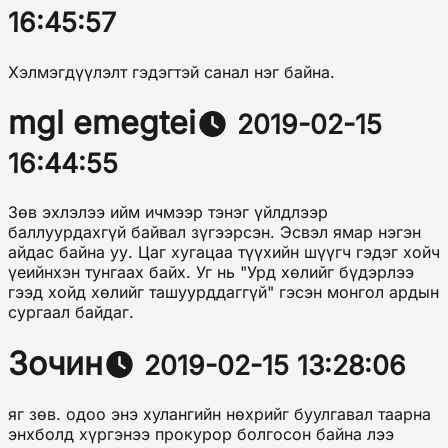
16:45:57
Хэлмэгдүүлэлт гэдэгтэй санал нэг байна.
mgl emegtei
2019-02-15
16:44:55
Зөв эхлэлээ ийм ичмээр тэнэг үйлдлээр
баллуурдахгүй байвал зүгээрсэн. Эсвэл ямар нэгэн
айдас байна уу. Цаг хугацаа түүхийн шүүгч гэдэг хойч
үеийнхэн тунгаах байх. Уг нь "Урд хөлийг бүдэрлээ
гээд хойд хөлийг ташуурддаггүй" гэсэн монгол ардын
сургаал байдаг.
Зочин
2019-02-15 13:28:06
яг зѳв. одоо энэ хулангийн нѳхрийг буулгавал таарна
энхболд хүргэнээ прокурор болгосон байна лээ