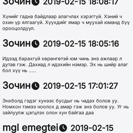
Зочин
2019-02-15 18:08:17
Хүнийг гадна байдлаар алагчлах хэрэггүй. Хэний ч
охин үр ялгаагүй. Хүүхдийг ямар ч муухай юманд бүү
орооцолдуул.
Зочин
2019-02-15 18:05:16
Идээд барахгүй хөрөнгөтэй юм чинь энэ ажлаар л
дутав гэж. Дахиад л идэхийн нэмэр. Эх нь шийр алаг
бол хүү нь .....
Зочин
2019-02-15 17:01:27
Энхболд гэдэг хунээс бусдыг нь чадах болов уу.
Номхон тэмээ ноолох д амар гэж энэ болов уу. Уг нь
зайлуулж цэгцлэх олон хун байгаа даа
mgl emegtei
2019-02-15