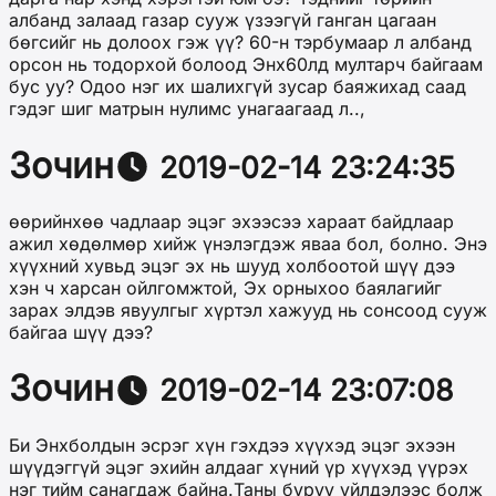
албанд залаад газар сууж үзээгүй ганган цагаан
бөгсийг нь долоох гэж үү? 60-н тэрбумаар л албанд
орсон нь тодорхой болоод Энх60лд мултарч байгаам
бус уу? Одоо нэг их шалихгүй зусар баяжихад саад
гэдэг шиг матрын нулимс унагаагаад л..,
Зочин
2019-02-14 23:24:35
өөрийнхөө чадлаар эцэг эхээсээ хараат байдлаар
ажил хөдөлмөр хийж үнэлэгдэж яваа бол, болно. Энэ
хүүхний хувьд эцэг эх нь шууд холбоотой шүү дээ
хэн ч харсан ойлгомжтой, Эх орныхоо баялагийг
зарах элдэв явуулгыг хүртэл хажууд нь сонсоод сууж
байгаа шүү дээ?
Зочин
2019-02-14 23:07:08
Би Энхболдын эсрэг хүн гэхдээ хүүхэд эцэг эхээн
шүүдэггүй эцэг эхийн алдааг хүний үр хүүхэд үүрэх
нэг тийм санагдаж байна.Таны буруу үйлдэлээс болж