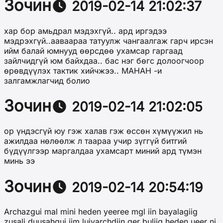
Зочин
2019-02-14 21:02:37
хар бор амьдрал мэдэхгүй.. ард иргэдээ
мэдрэхгүй..ааваараа татуулж чангаалгаж гарч ирсэн
ийм балай юмнууд өөрсдөө ухамсар гаргаад
зайлчидгүй юм байхдаа.. бас нэг бөгс долоогчоор
өрөвдүүлэх тактик хийчжээ.. МАНАН -и
залгамжлагчид болио
Зочин
2019-02-14 21:02:05
ор үндэсгүй юу гэж халав гэж ѳссѳн хүмүүжил нь
ажилдаа нѳлѳѳлж л таараа учир зүггүй битгий
бүдүүлгээр маргалдаа ухамсарт миний ард түмэн
минь ээ
Зочин
2019-02-14 20:54:19
Archazgui mal mini heden yeeree mgl iin bayalagiig
zusalj duusahgui iim luivarchdiin ger buliig heden ueer ni