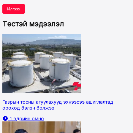
Илгээх
Төстэй мэдээлэл
Газрын тосны агуулахууд эхнээсээ ашиглалтад
ороход бэлэн болжээ
1 өдрийн өмнө