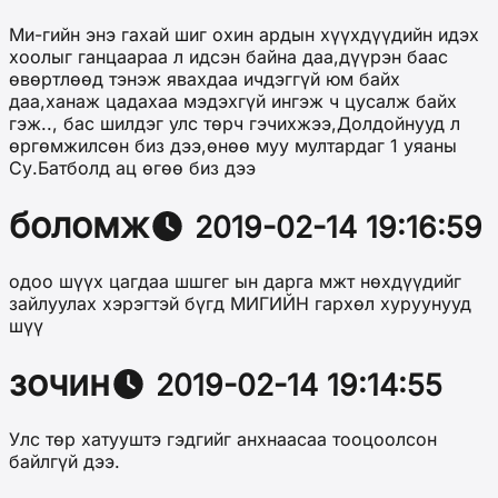
Ми-гийн энэ гахай шиг охин ардын хүүхдүүдийн идэх
хоолыг ганцаараа л идсэн байна даа,дүүрэн баас
өвөртлөөд тэнэж явахдаа ичдэггүй юм байх
даа,ханаж цадахаа мэдэхгүй ингэж ч цусалж байх
гэж.., бас шилдэг улс төрч гэчихжээ,Долдойнууд л
өргөмжилсөн биз дээ,өнөө муу мултардаг 1 уяаны
Су.Батболд ац өгөө биз дээ
боломж
2019-02-14 19:16:59
одоо шүүх цагдаа шшгег ын дарга мжт нөхдүүдийг
зайлуулах хэрэгтэй бүгд МИГИЙН гархөл хуруунууд
шүү
зочин
2019-02-14 19:14:55
Улс төр хатууштэ гэдгийг анхнаасаа тооцоолсон
байлгүй дээ.