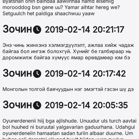
Byatshan ohin baihdaa aawiinhaa namd elsehiig
morooddog bsn gene uu? Yamar aihtar hereg we?
Setguulch het paldiga shaachwuu yaaw
Зочин
2019-02-14 20:21:17
Энэ чинь жинхэнэ хэлмэгдүүлэлт, ажлаа хийж чадаж
байгаа бол ингэж болохгүй. Хүнийг бе галбираар нь
доромжилж байгаа хүмүүс ямар өрөвдмөөр юм бэ
Зочин
2019-02-14 20:17:42
Монголын толгой баячуудын нэг эмэгтэй гэсэн шү дэ
Зочин
2019-02-14 20:05:35
Oyunerdenenii hiij bga ajilshude. Unuudur uls turch aavtai
bol huuhed ni buruutai yalgavarlan gaduurhana. Udahgui
oyunerdeneiin hamaatan sadan turiin albaar duurne. Um