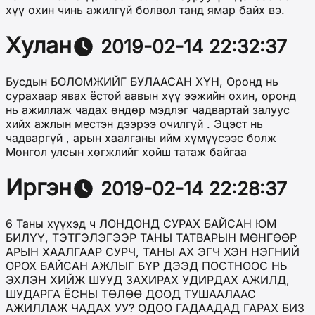
хүү охин чинь ажилгүй болвол танд ямар байх вэ.
Хулан
2019-02-14 22:32:37
Бусдын БОЛОМЖИЙГ БУЛААСАН ХҮН, Оронд нь
сурахаар явах ёстой аавын хүү ээжийн охин, оронд
нь ажиллаж чадах өндөр мэдлэг чадвартай залуус
хийх ажлын местэн дээрээ очилгүй . Эцэст нь
чадваргүй , арын хаалганы ийм хүмүүсээс болж
Монгол улсын хөгжлийг хойш татаж байгаа
Иргэн
2019-02-14 22:28:37
6 Таны хүүхэд ч ЛОНДОНД СУРАХ БАЙСАН ЮМ
БИЛҮҮ, ТЭТГЭЛЭГЭЭР ТАНЫ ТАТВАРЫН МӨНГӨӨР
АРЫН ХААЛГААР СУРЧ, ТАНЫ АХ ЭГЧ ХЭН НЭГНИЙ
ОРОХ БАЙСАН АЖЛЫГ БҮР ДЭЭД ПОСТНООС НЬ
ЭХЛЭН ХИЙЖ ШУУД ЗАХИРАХ УДИРДАХ АЖИЛД,
ШУДАРГА ЁСНЫ ТӨЛӨӨ ДООД ТУШААЛААС
АЖИЛЛАЖ ЧАДАХ УУ? ОДОО ГАДААДАД ГАРАХ БИЗ