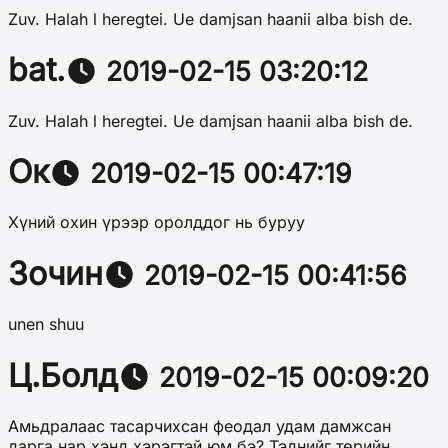
Zuv. Halah l heregtei. Ue damjsan haanii alba bish de.
bat.
2019-02-15 03:20:12
Zuv. Halah l heregtei. Ue damjsan haanii alba bish de.
Ок
2019-02-15 00:47:19
Хүний охин үрээр оролддог нь буруу
Зочин
2019-02-15 00:41:56
unen shuu
Ц.Болд
2019-02-15 00:09:20
Амьдралаас тасарчихсан феодал удам дамжсан
дарга нар хэнд хэрэгтэй юм бэ? Тэднийг төрийн