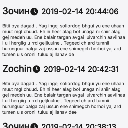
Зочин
2019-02-14 20:44:06
Bitii pyaldagad . Yag ingej soliordog bhgui yu ene uhaan
muut mgl chuud. Eh ni heer alag bol unaga ni shiir alag
gej medeh uu. Ene balair targan avgai luivarchin aaviihaa
l uil hergiig u rrd geljluulne . Tegeed ch ard tumnii
hurunguur balgalzaj ussun ene shimegch horhoi yaj ard
tumen uls oronii tuluu ajillahav de
Zochin
2019-02-14 20:42:31
Bitii pyaldagad . Yag ingej soliordog bhgui yu ene uhaan
muut mgl chuud. Eh ni heer alag bol unaga ni shiir alag
gej medeh uu. Ene balair targan avgai luivarchin aaviihaa
l uil hergiig u rrd geljluulne . Tegeed ch ard tumnii
hurunguur balgalzaj ussun ene shimegch horhoi yaj ard
tumen uls oronii tuluu ajillahav dee
Зочин
2019-02-14 20:38:13