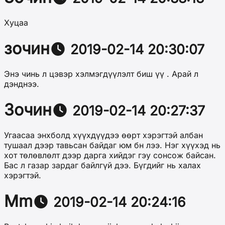
Хуцаа
зочин
2019-02-14 20:30:07
Энэ чинь л цэвэр хэлмэгдүүлэлт биш үү . Арай л
дэнднээ.
Зочин
2019-02-14 20:27:37
Угаасаа энхболд хүүхдүүдээ өөрт хэрэгтэй албан
тушаал дээр тавьсан байдаг юм бн лээ. Нэг хүүхэд нь
хот төлөвлөлт дээр дарга хийдэг гэу сонсож байсан.
Бас л газар зардаг байлгүй дээ. Бүгдийг нь халах
хэрэгтэй.
Mm
2019-02-14 20:24:16