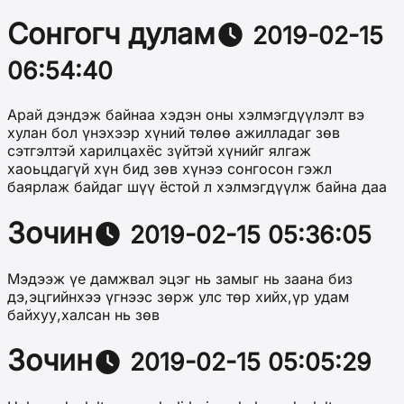
Сонгогч дулам
2019-02-15
06:54:40
Арай дэндэж байнаа хэдэн оны хэлмэгдүүлэлт вэ
хулан бол үнэхээр хүний төлөө ажилладаг зөв
сэтгэлтэй харилцахёс зүйтэй хүнийг ялгаж
хаоьцдагүй хүн бид зөв хүнээ сонгосон гэжл
баярлаж байдаг шүү ёстой л хэлмэгдүүлж байна даа
Зочин
2019-02-15 05:36:05
Мэдээж үе дамжвал эцэг нь замыг нь заана биз
дэ,эцгийнхээ үгнээс зөрж улс төр хийх,үр удам
байхуу,халсан нь зөв
Зочин
2019-02-15 05:05:29