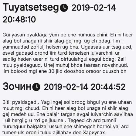
Tuyatsetseg
2019-02-14
20:48:10
Gui yasan pyaldaga yum be ene humuus chini. Eh ni heer
alag bol unaga ni shiir alag gej mgl ug ch bdag. Iim l
yumnuudad zoriulj helsen ug bna. Ugaasaa uur tsag ued,
esvel gadaad orond iim turd terselsen luivarchnii ur
sadiig heden ueer ni turd oirtuulahgui esgui bdag. Zail
muu pyaldaguud. Uhej muhuj bhda taarsan novshnuud.
Iim bolood mgl ene 30 jild dooshoo orsoor duusch bn
Зочин
2019-02-14 20:44:52
Bitii pyaldagad . Yag ingej soliordog bhgui yu ene uhaan
muut mgl chuud. Eh ni heer alag bol unaga ni shiir alag
gej medeh uu. Ene balair targan avgai luivarchin aaviihaa
l uil hergiig u rrd geljluulne . Tegeed ch ard tumnii
hurunguur balgalzaj ussun ene shimegch horhoi yaj ard
tumen uls oronii tuluu ajillahav dee Хариулах