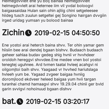
Helmegdvvlelt ene yu bolj bainaa helmegdvvlelt
helmegdvvlelt arai heternee iim vil yvdal boloogvi
baigaasaidaa Hulan sain ohin ajliig chini setgeleesee
hiideg tusch zuulun setgeltei gej Songino hairgan dvvgiin
irged uridag yumsan yu bolood bainaa
Zichin
2019-02-15 04:50:50
Ene yostoi arai heterch baina shvv. Ter ohin yamar gem
hiisiin bee arai dendej bgaan bishvv. Budaach budaach
geheer sahlaa budav gedeg shig hvnii vr hvvhdeer
oroldoh hereggvi shvvdee.Ene medee vnen bol yostoi
tenegtej uguhnee. Ard tvmen taatai hvleej acahgvi ni
oilgomjtoi baih shvv. Yaagaad vr hvvhed hariutslaga
hvleeh yum be. Yagaad zvgeer baigaa hvniig
doromjlood ekdveer heleed baigaa yum hvii targan
turanhai chamd hamaagvi shvv 19.29.04 chinii ger bvld
garin svvlgvi nohoinuud bgaan dishvv
bat.
2019-02-15 03:20:17