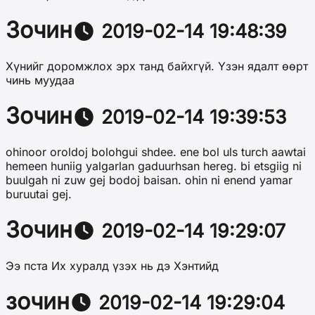
Зочин
2019-02-14 19:48:39
Хүнийг доромжлох эрх танд байхгүй. Үзэн ядалт өөрт
чинь муудаа
Зочин
2019-02-14 19:39:53
ohinoor oroldoj bolohgui shdee. ene bol uls turch aawtai
hemeen huniig yalgarlan gaduurhsan hereg. bi etsgiig ni
buulgah ni zuw gej bodoj baisan. ohin ni enend yamar
buruutai gej.
Зочин
2019-02-14 19:29:07
Ээ пста Их хуралд үзэх нь дэ Хэнтийд
зочин
2019-02-14 19:29:04