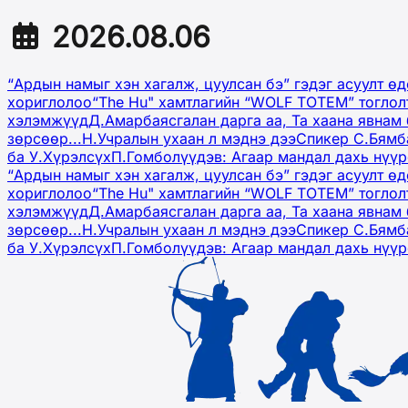
2026.08.06
“Ардын намыг хэн хагалж, цуулсан бэ” гэдэг асуулт ө
хориглолоо
“The Hu" хамтлагийн “WOLF TOTEM” тоглол
хэлэмжүүд
Д.Амарбаясгалан дарга аа, Та хаана явнам 
зөрсөөр...
Н.Учралын ухаан л мэднэ дээ
Спикер С.Бямб
ба У.Хүрэлсүх
П.Гомболүүдэв: Агаар мандал дахь нүү
“Ардын намыг хэн хагалж, цуулсан бэ” гэдэг асуулт ө
хориглолоо
“The Hu" хамтлагийн “WOLF TOTEM” тоглол
хэлэмжүүд
Д.Амарбаясгалан дарга аа, Та хаана явнам 
зөрсөөр...
Н.Учралын ухаан л мэднэ дээ
Спикер С.Бямб
ба У.Хүрэлсүх
П.Гомболүүдэв: Агаар мандал дахь нүү