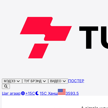
ПОСТЕР
МЭДЭЭ
ТУГ БРЭНД
ВИДЕО
Цаг агаар
+15C
15C
Ханш
3593.5