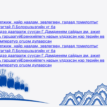
лжиж, найр наадам, зөвлөгөөн, гадаад томилолтыг
тагтай Л.Болорцэцэгийн үг ба
гэдээ даапаалж суусан Г.Дамдинням сайдын ам, ажил
ь гарцаагүй
Ерөнхийлөгч нарын үлдээсэн нэр төрийн өв
емператур огцом дулаарсан
лжиж, найр наадам, зөвлөгөөн, гадаад томилолтыг
тагтай Л.Болорцэцэгийн үг ба
гэдээ даапаалж суусан Г.Дамдинням сайдын ам, ажил
ь гарцаагүй
Ерөнхийлөгч нарын үлдээсэн нэр төрийн өв
емператур огцом дулаарсан