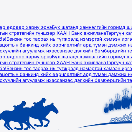
дөр өдрөөр хариу эрнэ
Бүх шатанд хэмнэлтийн горимд ши
тын стратегийн түншээр ХААН Банк ажиллана
Тэргүүн ха
бэ!
Бензин тос тасрах нь түгжрэлд нэмэртэй хэмээн ир
ацогтын банкинд хийх өөрчлөлтийг ард түмэн дэмжих н
рсхүчлийн агууламж ихэссэнээс дэлхийн бөмбөрцгийн т
дөр өдрөөр хариу эрнэ
Бүх шатанд хэмнэлтийн горимд ши
тын стратегийн түншээр ХААН Банк ажиллана
Тэргүүн ха
бэ!
Бензин тос тасрах нь түгжрэлд нэмэртэй хэмээн ир
ацогтын банкинд хийх өөрчлөлтийг ард түмэн дэмжих н
рсхүчлийн агууламж ихэссэнээс дэлхийн бөмбөрцгийн т