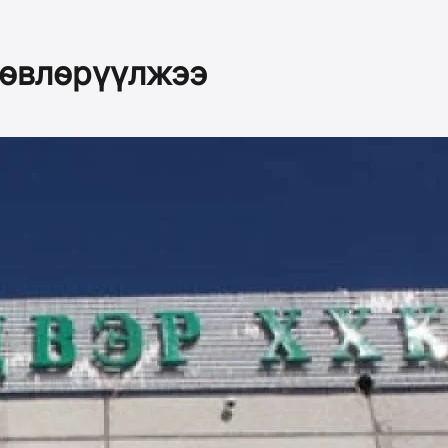
төвлөрүүлжээ