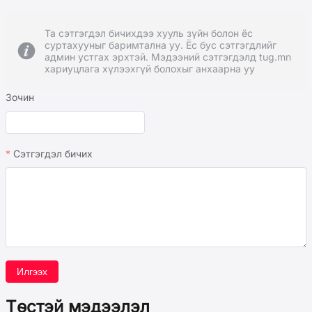
Та сэтгэгдэл бичихдээ хууль зүйн болон ёс
суртахууныг баримтална уу. Ёс бус сэтгэгдлийг
админ устгах эрхтэй. Мэдээний сэтгэгдэлд tug.mn
хариуцлага хүлээхгүй болохыг анхаарна уу
Зочин
Сэтгэгдэл бичих
Илгээх
Төстэй мэдээлэл