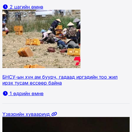
2 цагийн өмнө
БНСУ-ын хүн ам буурч, гадаад иргэдийн тоо жил
ирэх тусам өссөөр байна
1 өдрийн өмнө
Үзвэрийн хуваариуд