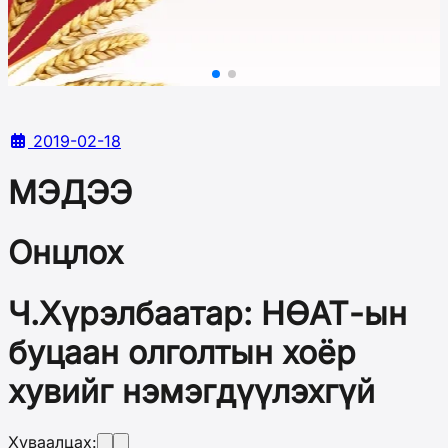
2019-02-18
МЭДЭЭ
Онцлох
Ч.Хүрэлбаатар: НӨАТ-ын
буцаан олголтын хоёр
хувийг нэмэгдүүлэхгүй
Хуваалцах: