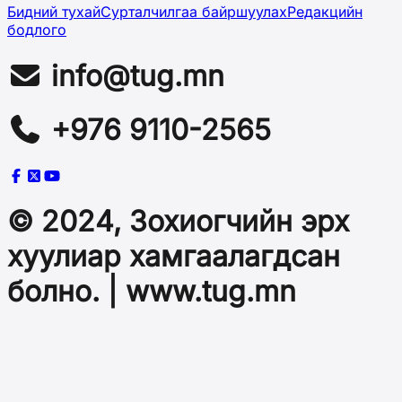
Бидний тухай
Сурталчилгаа байршуулах
Редакцийн
бодлого
info@tug.mn
+976 9110-2565
© 2024, Зохиогчийн эрх
хуулиар хамгаалагдсан
болно. | www.tug.mn