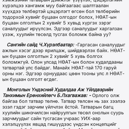
хүрэлцээ хангамж муу байгаагаас шалтгаалан
хүүхдээ төлбөртэй цэцэрлэгт өгсөн бол төлбөрийн
тодорхой хувийг буцаан олгодог болох, НӨАТ-ын
буцаан олголтын 2 хувийг 5 хувьд хүргэх зэрэг
саналуудыг ирүүлсэн. Эдгээр саналуудыг харгалзан
үзэж, хуулийн төсөлд тусгах боломж байна уу?
Сангийн сайд Ч.Хүрэлбаатар:
-Гаргасан саналуудыг
ажлын хэсэг дээр ярилцаж, шийдвэрлэх байх. НӨАТ-
ын буцаан олголтын 2 хувийг 5 хувь болгох
боломжгүй. Олон улсад НӨАТ-ын болон худалдааны
татвартай улс байдаг. Манайх НӨАТ-тай 170 гаруй
орны нэг. Эдгээр орнуудаас цөөн тооны улс л НӨАТ-
ын буцаан олголт өгдөг.
Монголын Үндэсний Худалдаа Аж Үйлдвэрийн
Танхимын Ерөнхийлөгч Б.Лхагважав:
-
Орлого олж
байгаа бол татвар төлнө. Татвар төлсөн нь зах зээлээ
эзэл гэдэг зарчим үйлчлэх ёстой.
Татварын багц
хуулийн шинэчилсэн найруулгын төсөл онолын суурь
зарчмуудыг сайн тусгасан учраас УИХ-аар
хэлэлцүүлэх явцад гишүүдээс үндсэн концепцийг