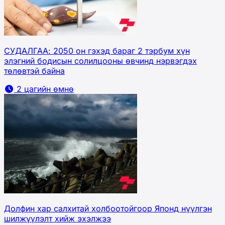
СУДАЛГАА: 2050 он гэхэд бараг 2 тэрбум хүн
элэгний бодисын солилцооны өвчинд нэрвэгдэх
төлөвтэй байна
2 цагийн өмнө
Долфин хар салхитай холбоотойгоор Японд нүүлгэн
шилжүүлэлт хийж эхэлжээ