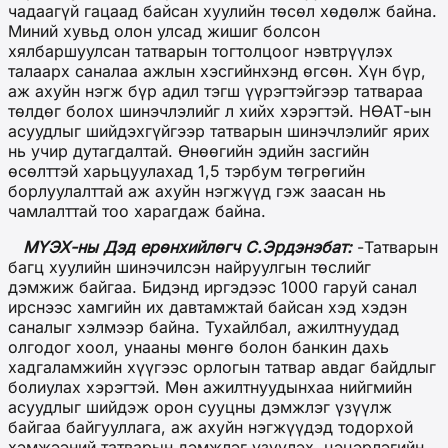
чадаагүй гацаад байсан хуулийн төсөл хөдөлж байна.
Миний хувьд олон улсад жишиг болсон
хялбаршуулсан татварын тогтолцоог нэвтрүүлэх
талаарх саналаа ажлын хэсгийнхэнд өгсөн. Хүн бүр,
аж ахуйн нэгж бүр адил тэгш үүрэгтэйгээр татвараа
төлдөг болох шинэчлэлийг л хийх хэрэгтэй. НӨАТ-ын
асуудлыг шийдэхгүйгээр татварын шинэчлэлийг ярих
нь учир дутагдалтай. Өнөөгийн эдийн засгийн
өсөлттэй харьцуулахад 1,5 тэрбум төгрөгийн
борлуулалттай аж ахуйн нэгжүүд гэж заасан нь
чамлалттай тоо харагдаж байна.
МҮЭХ-ны Дэд ерөнхийлөгч С.Эрдэнэбат
:
-Татварын
багц хуулийн шинэчилсэн найруулгын төслийг
дэмжиж байгаа. Бидэнд иргэдээс 1000 гаруй санал
ирснээс хамгийн их давтамжтай байсан хэд хэдэн
саналыг хэлмээр байна. Тухайлбал, ажилтнуудад
олгодог хоол, унааны мөнгө болон банкин дахь
хадгаламжийн хүүгээс орлогын татвар авдаг байдлыг
болиулах хэрэгтэй. Мөн ажилтнуудынхаа нийгмийн
асуудлыг шийдэж орон сууцны дэмжлэг үзүүлж
байгаа байгууллага, аж ахуйн нэгжүүдэд тодорхой
хэмжээний татварын дэмжлэг үзүүлэх, цэцэрлэгийн