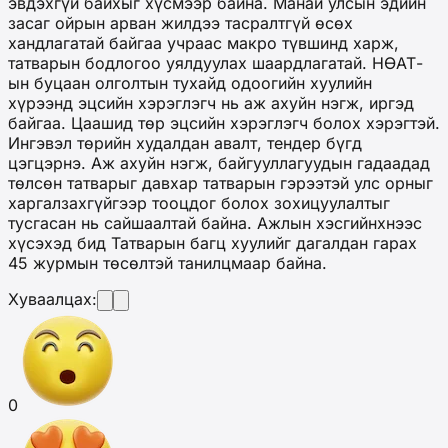
эвдэхгүй байхыг хүсмээр байна. Манай улсын эдийн
засаг ойрын арван жилдээ тасралтгүй өсөх
хандлагатай байгаа учраас макро түвшинд харж,
татварын бодлогоо уялдуулах шаардлагатай. НӨАТ-
ын буцаан олголтын тухайд одоогийн хуулийн
хүрээнд эцсийн хэрэглэгч нь аж ахуйн нэгж, иргэд
байгаа. Цаашид төр эцсийн хэрэглэгч болох хэрэгтэй.
Ингэвэл төрийн худалдан авалт, тендер бүгд
цэгцэрнэ. Аж ахуйн нэгж, байгууллагуудын гадаадад
төлсөн татварыг давхар татварын гэрээтэй улс орныг
харгалзахгүйгээр тооцдог болох зохицуулалтыг
тусгасан нь сайшаалтай байна. Ажлын хэсгийнхнээс
хүсэхэд бид Татварын багц хуулийг дагалдан гарах
45 журмын төсөлтэй танилцмаар байна.
Хуваалцах:
0