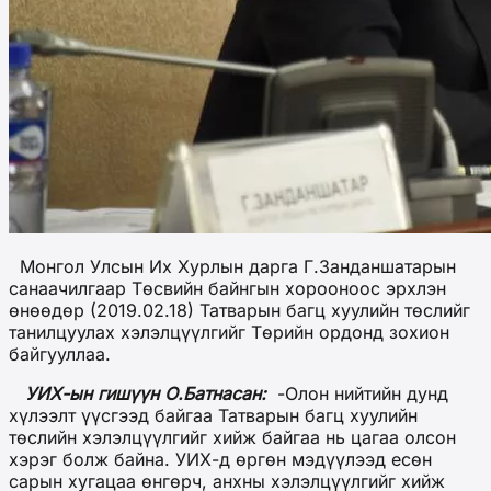
Монгол Улсын Их Хурлын дарга Г.Занданшатарын
санаачилгаар Төсвийн байнгын хорооноос эрхлэн
өнөөдөр (2019.02.18) Татварын багц хуулийн төслийг
танилцуулах хэлэлцүүлгийг Төрийн ордонд зохион
байгууллаа.
УИХ-ын гишүүн О.Батнасан:
-Олон нийтийн дунд
хүлээлт үүсгээд байгаа Татварын багц хуулийн
төслийн хэлэлцүүлгийг хийж байгаа нь цагаа олсон
хэрэг болж байна. УИХ-д өргөн мэдүүлээд есөн
сарын хугацаа өнгөрч, анхны хэлэлцүүлгийг хийж