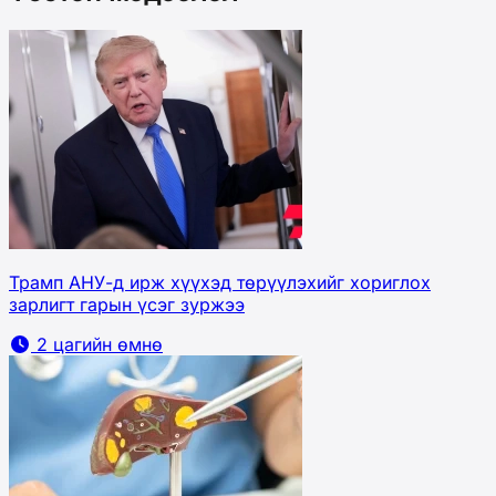
Трамп АНУ-д ирж хүүхэд төрүүлэхийг хориглох
зарлигт гарын үсэг зуржээ
2 цагийн өмнө