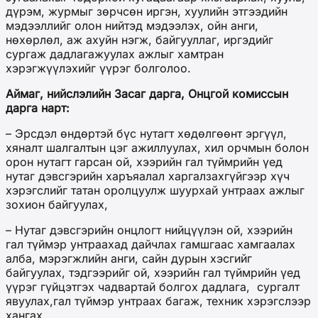
дүрэм, журмыг зөрчсөн иргэн, хуулийн этгээдийн
мэдээллийг олон нийтэд мэдээлэх, ойн анги,
нөхөрлөл, аж ахуйн нэгж, байгууллаг, иргэдийг
сургаж дадлагажуулах ажлыг хамтран
хэрэгжүүлэхийг үүрэг болголоо.
Аймаг, нийслэлийн Засаг дарга, Онцгой комиссын
дарга нарт:
– Эрсдэл өндөртэй бүс нутагт хөдөлгөөнт эргүүл,
хяналт шалгалтын цэг ажиллуулах, хил орчмын болон
орон нутагт гарсан ой, хээрийн гал түймрийн үед
нутаг дэвсгэрийн харъяалал харгалзахгүйгээр хүч
хэрэгслийг татан оролцуулж шуурхай унтраах ажлыг
зохион байгуулах,
– Нутаг дэвсгэрийн онцлогт нийцүүлэн ой, хээрийн
гал түймэр унтраахад дайчлах гамшгаас хамгаалах
алба, мэрэгжлийн анги, сайн дурын хэсгийг
байгуулах, тэдгээрийг ой, хээрийн гал түймрийн үед
үүрэг гүйцэтгэх чадвартай болгох дадлага, сургалт
явуулах,гал түймэр унтраах багаж, техник хэрэгслээр
хангах,