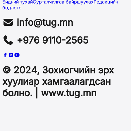
Бидний тухай
Сурталчилгаа байршуулах
Редакцийн
бодлого
info@tug.mn
+976 9110-2565
© 2024, Зохиогчийн эрх
хуулиар хамгаалагдсан
болно. | www.tug.mn