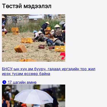
Төстэй мэдээлэл
БНСУ-ын хүн ам буурч, гадаад иргэдийн тоо жил
ирэх тусам өссөөр байна
17 цагийн өмнө