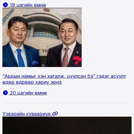
19 цагийн өмнө
“Ардын намыг хэн хагалж, цуулсан бэ” гэдэг асуулт
өдөр өдрөөр хариу эрнэ
20 цагийн өмнө
Үзвэрийн хуваариуд