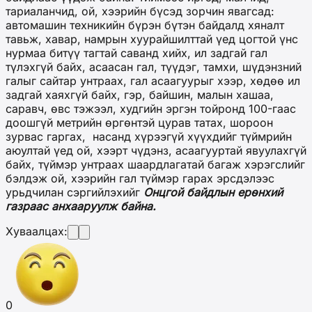
тариаланчид, ой, хээрийн бүсэд зорчин явагсад:
автомашин техникийн бүрэн бүтэн байдалд хяналт
тавьж, хавар, намрын хуурайшилттай үед цогтой үнс
нурмаа битүү тагтай саванд хийх, ил задгай гал
түлэхгүй байх, асаасан гал, түүдэг, тамхи, шүдэнзний
галыг сайтар унтраах, гал асаагуурыг хээр, хөдөө ил
задгай хаяхгүй байх, гэр, байшин, малын хашаа,
саравч, өвс тэжээл, худгийн эргэн тойронд 100-гаас
доошгүй метрийн өргөнтэй цурав татах, шороон
зурвас гаргах, насанд хүрээгүй хүүхдийг түймрийн
аюултай үед ой, хээрт чүдэнз, асаагууртай явуулахгүй
байх, түймэр унтраах шаардлагатай багаж хэрэгслийг
бэлдэж ой, хээрийн гал түймэр гарах эрсдэлээс
урьдчилан сэргийлэхийг
Онцгой байдлын ерөнхий
газраас анхааруулж байна.
Хуваалцах:
0