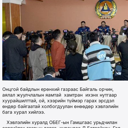
Онцгой байдлын ерөнхий газраас Байгаль орчин,
аялал жуулчлалын яамтай хамтран ихэнх нутгаар
хуурайшилттай, ой, хээрийн түймэр гарах эрсдэл
өндөр байгаатай холбогдуулан өнөөдөр хэвлэлийн
бага хурал хийлээ.
Хэвлэлийн хуралд ОБЕГ-ын Гамшгаас урьдчилан
сэргийлэх газрын дарга, хурандаа Д.Батсайхан, Гал