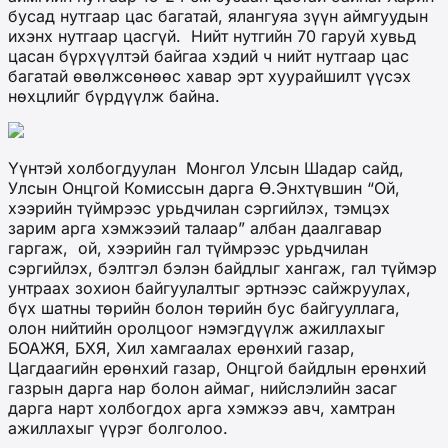
бусад нутгаар цас багатай, ялангуяа зүүн аймгуудын
ихэнх нутгаар цасгүй. Нийт нутгийн 70 гаруй хувьд
цасан бүрхүүлтэй байгаа хэдий ч нийт нутгаар цас
багатай өвөлжсөнөөс хавар эрт хуурайшилт үүсэх
нөхцлийг бүрдүүлж байна.
Үүнтэй холбогдуулан Монгол Улсын Шадар сайд,
Улсын Онцгой Комиссын дарга Ө.Энхтүвшин “Ой,
хээрийн түймрээс урьдчилан сэргийлэх, тэмцэх
зарим арга хэмжээий талаар” албан даалгавар
гаргаж, ой, хээрийн гал түймрээс урьдчилан
сэргийлэх, бэлтгэл бэлэн байдлыг хангаж, гал түймэр
унтраах зохион байгуулалтыг эртнээс сайжруулах,
бүх шатны төрийн болон төрийн бус байгууллага,
олон нийтийн оролцоог нэмэгдүүлж ажиллахыг
БОАЖЯ, БХЯ, Хил хамгаалах ерөнхий газар,
Цагдаагийн ерөнхий газар, Онцгой байдлын ерөнхий
газрын дарга нар болон аймаг, нийслэлийн засаг
дарга нарт холбогдох арга хэмжээ авч, хамтран
ажиллахыг үүрэг болголоо.