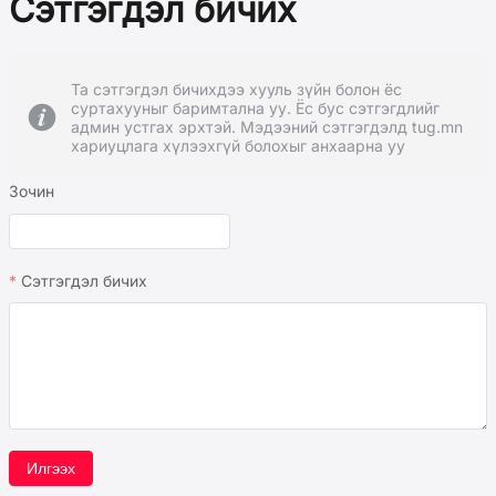
Сэтгэгдэл бичих
Та сэтгэгдэл бичихдээ хууль зүйн болон ёс
суртахууныг баримтална уу. Ёс бус сэтгэгдлийг
админ устгах эрхтэй. Мэдээний сэтгэгдэлд tug.mn
хариуцлага хүлээхгүй болохыг анхаарна уу
Зочин
Сэтгэгдэл бичих
Илгээх