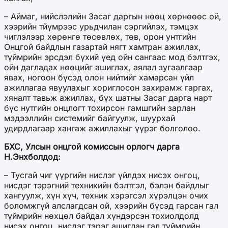
– Аймаг, нийслэлийн Засаг даргын нөөц хөрнөөөс ой,
хээрийн тйүмрээс урьдчилан сэргийлэх, тэмцэх
чиглэлээр хөрөнгө төсөвлөх, төв, орон унтгийн
Онцгой байдлын газартай нягт хамтран ажиллах,
түймрийн эрсдэл бүхий үед ойн сангаас мод бэлтгэх,
ойн дагладах нөөцийг ашиглах, аялал зугаалгаар
явах, ногоон бүсэд олон нийтийг хамарсан үйл
ажиллагаа явуулахыг хориглосон захирамж гаргах,
хяналт тавьж ажиллах, бүх шатны Засаг дарга нарт
бүс нутгийн онцлогт тохирсон гамшгийн зарлан
мэдээллийн системийг байгуулж, шуурхай
удирдлагаар хангаж ажиллахыг үүрэг болголоо.
БХС, Улсын онцгой комиссын орлогч дарга
Н.Энхболдод:
– Тусгай чиг үүргийн нислэг үйлдэх нисэх онгоц,
нисдэг тэрэгний техникийн бэлтгэл, бэлэн байдлыг
хангуулж, хүн хүч, техник хэрэгсэл хүрэлцэн очих
боломжгүй алслагдсан ой, хээрийн бүсэд гарсан гал
түймрийн нөхцөл байдал хүндэрсэн тохиолдолд
нисэх онгоц, нисдэг тэрэг ашиглан гал түймрийн