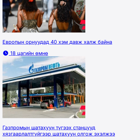
Европын орнуудад 40 хэм давж халж байна
18 цагийн өмнө
Газпромын шатахуун түгээх станцууд
хязгаарлалтгүйгээр шатахуун олгож эхэлжээ