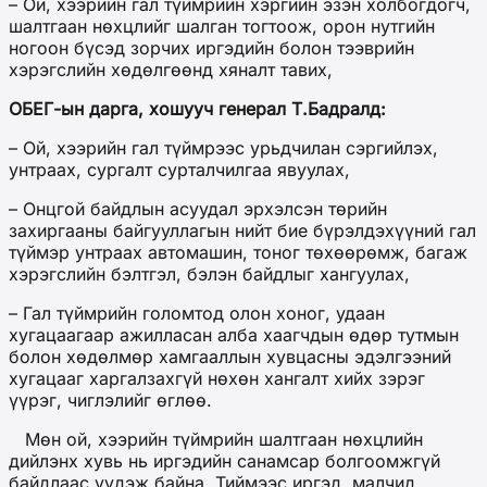
– Ой, хээрийн гал түймрийн хэргийн эзэн холбогдогч,
шалтгаан нөхцлийг шалган тогтоож, орон нутгийн
ногоон бүсэд зорчих иргэдийн болон тээврийн
хэрэгслийн хөдөлгөөнд хяналт тавих,
ОБЕГ-ын дарга, хошууч генерал Т.Бадралд:
– Ой, хээрийн гал түймрээс урьдчилан сэргийлэх,
унтраах, сургалт сурталчилгаа явуулах,
– Онцгой байдлын асуудал эрхэлсэн төрийн
захиргааны байгууллагын нийт бие бүрэлдэхүүний гал
түймэр унтраах автомашин, тоног төхөөрөмж, багаж
хэрэгслийн бэлтгэл, бэлэн байдлыг хангуулах,
– Гал түймрийн голомтод олон хоног, удаан
хугацаагаар ажилласан алба хаагчдын өдөр тутмын
болон хөдөлмөр хамгааллын хувцасны эдэлгээний
хугацааг харгалзахгүй нөхөн хангалт хийх зэрэг
үүрэг, чиглэлийг өглөө.
Мөн ой, хээрийн түймрийн шалтгаан нөхцлийн
дийлэнх хувь нь иргэдийн санамсар болгоомжгүй
байдлаас үүдэж байна. Тиймээс иргэд, малчид,