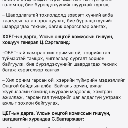
голомтод бие бүрэлдэхүүнийг шуурхай хүргэх,
– Шаардлагатай тохиолдолд зэвсэгт хүчний алба
хаагчдыг татан оролцуулах, бие бүрэлдэхүүнийг
шаардагдах техник, багаж хэрэгслээр хангах,
ХХЕГ-ын дарга, Улсын онцгой комиссын гишүүн,
хошууч генерал Ц.Сэргэлэнд:
-ОБЕГ-тай хамтран хил орчмын ой, хээрийн гал
түймэртэй тэмцэх, чиглэлээр сургалт зохион
байгуулж, бие бүрэлдэхүүнийг шаардагдах техник
багаж хэрэгслээр хангах,
– Хил орчим гарсан ой, хээрийн түймрийн мэдээллийг
Онцгой байдлын алба, Байгаль орчин, аялал
жуулчлалын яаманд шуурхай мэдээлж, хамтран
ажиллаж, гарсан гал түймрийг цаг алдалгүй унтраах
ажлыг зохион байгуулах,
ЦЕГ-ын дарга, Улсын онцгой комиссын гишүүн,
цагдаагийн хурандаа С.Баатаржавт: