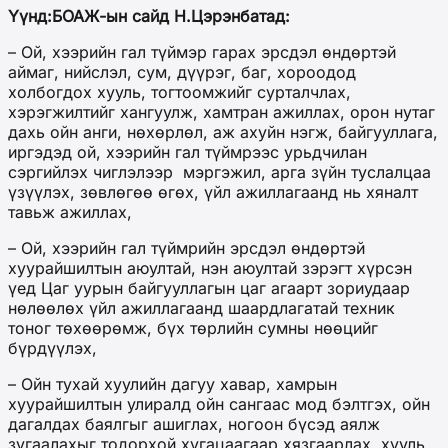
Үүнд:БОАЖ-ын сайд Н.Цэрэнбатад:
– Ой, хээрийн гал түймэр гарах эрсдэл өндөртэй
аймаг, нийслэл, сум, дүүрэг, баг, хороодод
холбогдох хууль, тогтоомжийг сурталчлах,
хэрэгжилтийг хангуулж, хамтран ажиллах, орон нутаг
дахь ойн анги, нөхөрлөл, аж ахуйн нэгж, байгууллага,
иргэдэд ой, хээрийн гал түймрээс урьдчилан
сэргийлэх чиглэлээр мэргэжил, арга зүйн туслалцаа
үзүүлэх, зөвлөгөө өгөх, үйл ажиллагаанд нь хяналт
тавьж ажиллах,
– Ой, хээрийн гал түймрийн эрсдэл өндөртэй
хуурайшилтын аюултай, нэн аюултай зэрэгт хүрсэн
үед Цаг уурын байгууллагын цаг агаарт зориудаар
нөлөөлөх үйл ажиллагаанд шаардлагатай техник
тоног төхөөрөмж, бүх төрлийн сумны нөөцийг
бүрдүүлэх,
– Ойн тухай хуулийн дагуу хавар, хамрын
хуурайшилтын улиралд ойн сангаас мод бэлтгэх, ойн
дагалдах баялгыг ашиглах, ногоон бүсэд аялж
зугаалахыг тодорхой хугацаагаар хязгаарлах, хууль,