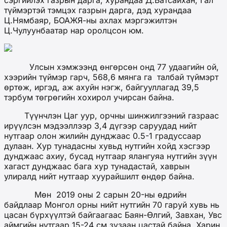
түймэртэй тэмцэх газрын дарга, дэд хурандаа
Ц.Нямбаяр, БОАЖЯ-ны ахлах мэргэжилтэн
Ц.Чулуунбаатар нар оролцсон юм.
Улсын хэмжээнд өнгөрсөн онд 77 удаагийн ой,
хээрийн түймэр гарч, 568,6 мянга га талбай түймэрт
өртөж, иргэд, аж ахуйн нэгж, байгууллагад 39,5
тэрбум төгрөгийн хохирол учирсан байна.
Түүнчлэн Цаг уур, орчны шинжилгээний газраас
ирүүлсэн мэдээллээр 3,4 дүгээр саруудад нийт
нутгаар олон жилийн дунджаас 0.5-1 градуссаар
дулаан. Хур тунадасны хувьд нутгийн хойд хэсгээр
дунджаас ахиу, бусад нутгаар ялангуяа нутгийн зүүн
хагаст дунджаас бага хур тунадастай, хаврын
улиралд нийт нутгаар хуурайшилт өндөр байна.
Мөн 2019 оны 2 сарын 20-ны өдрийн
байдлаар Монгол орны нийт нутгийн 70 гаруй хувь нь
цасан бүрхүүлтэй байгаагаас Баян-Өлгий, Завхан, Увс
аймгийн нутгаар 15-24 см зузаан цастай байна. Харин