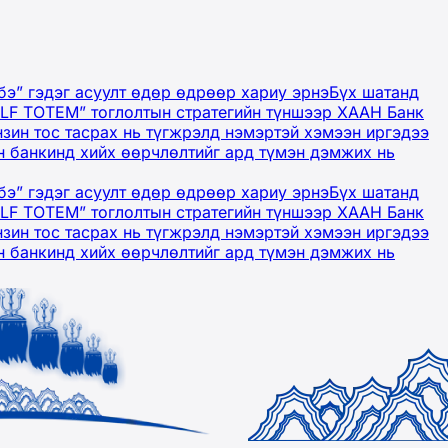
бэ” гэдэг асуулт өдөр өдрөөр хариу эрнэ
Бүх шатанд
OLF TOTEM” тоглолтын стратегийн түншээр ХААН Банк
нзин тос тасрах нь түгжрэлд нэмэртэй хэмээн иргэдээ
 банкинд хийх өөрчлөлтийг ард түмэн дэмжих нь
бэ” гэдэг асуулт өдөр өдрөөр хариу эрнэ
Бүх шатанд
OLF TOTEM” тоглолтын стратегийн түншээр ХААН Банк
нзин тос тасрах нь түгжрэлд нэмэртэй хэмээн иргэдээ
 банкинд хийх өөрчлөлтийг ард түмэн дэмжих нь