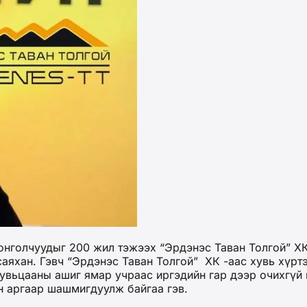
нголчуудыг 200 жил тэжээх “Эрдэнэс Таван Толгой” ХК 
аяхан. Гэвч “Эрдэнэс Таван Толгой” ХК -аас хувь хүртэ
хувьцааны ашиг ямар учраас иргэдийн гар дээр очихгүй
ын аргаар шашмигдуулж байгаа гэв.