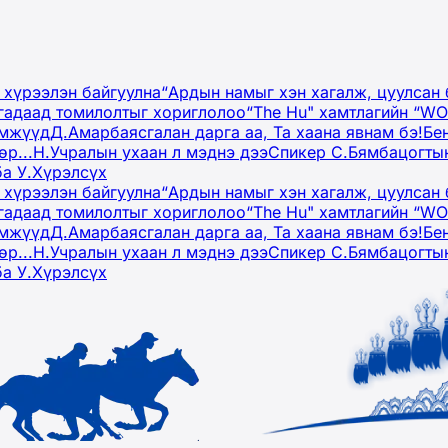
 хүрээлэн байгуулна
“Ардын намыг хэн хагалж, цуулсан 
гадаад томилолтыг хориглолоо
“The Hu" хамтлагийн “W
эмжүүд
Д.Амарбаясгалан дарга аа, Та хаана явнам бэ!
Бе
р...
Н.Учралын ухаан л мэднэ дээ
Спикер С.Бямбацогтын
ба У.Хүрэлсүх
 хүрээлэн байгуулна
“Ардын намыг хэн хагалж, цуулсан 
гадаад томилолтыг хориглолоо
“The Hu" хамтлагийн “W
эмжүүд
Д.Амарбаясгалан дарга аа, Та хаана явнам бэ!
Бе
р...
Н.Учралын ухаан л мэднэ дээ
Спикер С.Бямбацогтын
ба У.Хүрэлсүх