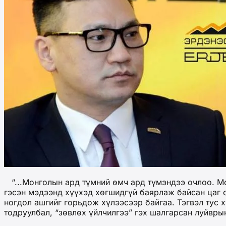
“...Монголын ард түмний өмч ард түмэндээ очлоо. Мо
гэсэн мэдээнд хүүхэд хөгшидгүй баярлаж байсан цаг с
ногдол ашгийг горьдож хүлээсээр байгаа. Тэгвэл тус 
тодруулбал, “зөвлөх үйлчилгээ” гэх шалгарсан луйвр