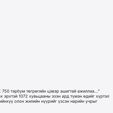
750 тэрбум төгрөгийн цэвэр ашигтай ажиллаа...”
х эрхтэй 1072 хувьцааны эзэн ард түмэн өдийг хүртэл
 ийнхүү олон жилийн нүүрийг үзсэн нарийн учрыг