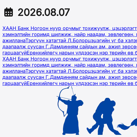
2026.08.07
ХААН Банк Ногоон нуур орчмыг тохижуулж, цэцэрлэгт
хэмнэлтийн горимд шилжиж, найр наадам, зөвлөгөөн, 
ажиллана
Тэргүүн хатагтай Л.Болорцэцэгийн үг ба хэл
даапаалж суусан Г.Дамдинням сайдын ам, ажил зөрсөө
гарцаагүй
Ерөнхийлөгч нарын үлдээсэн нэр төрийн өв 
ХААН Банк Ногоон нуур орчмыг тохижуулж, цэцэрлэгт
хэмнэлтийн горимд шилжиж, найр наадам, зөвлөгөөн, 
ажиллана
Тэргүүн хатагтай Л.Болорцэцэгийн үг ба хэл
даапаалж суусан Г.Дамдинням сайдын ам, ажил зөрсөө
гарцаагүй
Ерөнхийлөгч нарын үлдээсэн нэр төрийн өв 