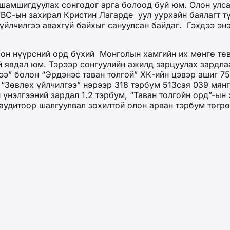
 шамшигдуулах сонгодог арга болоод буй юм. Олон улс
УВС-ын захирал Кристин Лагарде уул уурхайн баялагт т
 үйлчилгээ авахгүй байхыг сануулсан байдаг. Гэхдээ эн
он нүүрсний орд бүхий Монголын хамгийн их мөнгө төв
 явдал юм. Тэрээр сонгуулийн ажилд зарцуулах зардла
ээ” болон “Эрдэнэс таван толгой” ХК-ийн цэвэр ашиг 7
“Зөвлөх үйлчилгээ” нэрээр 318 тэрбум 513сая 039 мянг
 үнэлгээний зардал 1.2 тэрбум, “Таван толгойн орд”-ын
 аудитоор шалгуулвал зохилтой олон арван тэрбум төгр