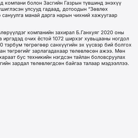
ад компани болон Засгийн Газрын түвшинд энэхүү
үшиглэсэн улсууд гадаад, дотоодын “Зөвлөх
э сануулга манай дарга нарын чихний хажуугаар
лөрүүлдэг компанийн захирал Б.Ганхуяг 2020 оны
а иргэдэд очих ёстой 1072 ширхэг хувьцааны ногдол
50 тэрбум төгрөгөөр санхүүгийн эх үүсвэр бий болгох
ан төгрөгийг зарлагадахаар төлөвлөсөн ажээ. Мөн
 хараат бус техникийн нэгдсэн тайлан боловсруулах
өгийн зардал төлөвлөгдсөн байгаа талаар мэдээллээ.