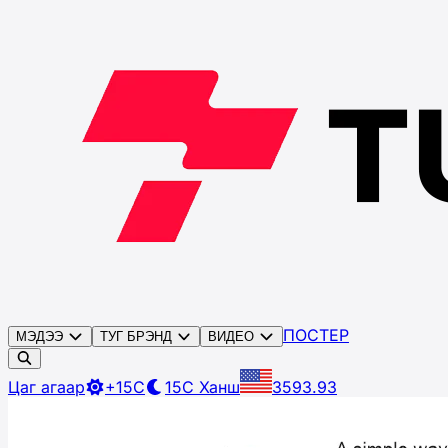
ПОСТЕР
МЭДЭЭ
ТУГ БРЭНД
ВИДЕО
Цаг агаар
+15C
15C
Ханш
3593.93