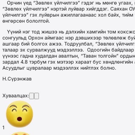
Орчин үед “Зөвлөх үйлчилгээ” гэдэг нь мөнгө угаах,
“Зөвлөх үйлчилгээ” нэртэй луйвар хийгддэг. Саяхан О
үйлчилгээ” гэх луйврын ажиллагаанаас хол байх, тийм
өнгөрсөн бололтой.
Үүний нэг тод жишээ нь дэлхийн хамгийн том коксжс
сонгуульд Орхон аймгаас нэр дэвшихээр төлөвлөж буй
ашгаар бий болгох ажээ. Тодруулбал, “Зөвлөх үйлчилг
талаар эх сурвалжууд мэдээллээ. Одоогийн байдлаар 
үүнээс гадна худалдан авалтын, “Таван толгойн” ордын
зардал 4.8 тэрбум гэх мэтээр хараат бус хөндлөнгийн
Асуудлыг цувралаар мэдээллэх нийтлэх болно.
Н.Сүрэнжав
Хуваалцах:
1