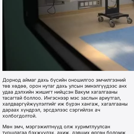
Дорнод аймаг дахь бүсийн оношилгоо эмчилгээний
төв хөдөө, орон нутаг дахь улсын эмнэлгүүдээс анх
удаа дэлхийн жишигт нийцсэн Вакум хагалгааны
тасагтай боллоо. Ингэснээр мэс заслын ариутгал,
халдваргүйжүүлэлтийг иж бүрэн хангаж, хагалгааны
дараах хүндрэл, эрсдэлээс сэргийлэх ач
холбогдолтой.
Мөн эмч, мэргэжилтнүүд олж хуримтлуулсан
туршлагаа бэхжүүлэх, ахиж, дэвших өргөн боломж