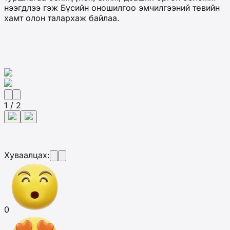
нээгдлээ гэж Бүсийн оношилгоо эмчилгээний төвийн
хамт олон талархаж байлаа.
1 / 2
Хуваалцах:
0