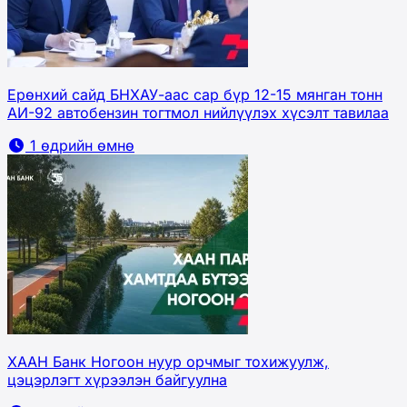
Ерөнхий сайд БНХАУ-аас сар бүр 12-15 мянган тонн
АИ-92 автобензин тогтмол нийлүүлэх хүсэлт тавилаа
1 өдрийн өмнө
ХААН Банк Ногоон нуур орчмыг тохижуулж,
цэцэрлэгт хүрээлэн байгуулна