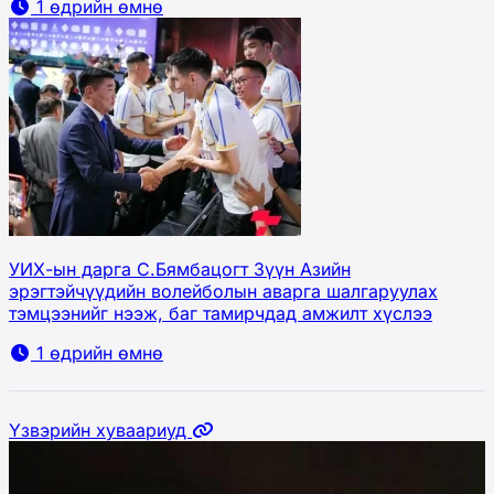
1 өдрийн өмнө
УИХ-ын дарга С.Бямбацогт Зүүн Азийн
эрэгтэйчүүдийн волейболын аварга шалгаруулах
тэмцээнийг нээж, баг тамирчдад амжилт хүслээ
1 өдрийн өмнө
Үзвэрийн хуваариуд