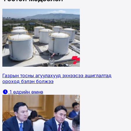
Газрын тосны агуулахууд эхнээсээ ашиглалтад
ороход бэлэн болжээ
1 өдрийн өмнө