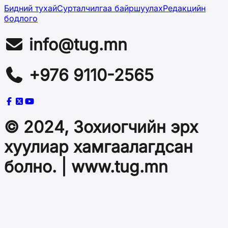
Бидний тухай
Сурталчилгаа байршуулах
Редакцийн
бодлого
info@tug.mn
+976 9110-2565
© 2024, Зохиогчийн эрх
хуулиар хамгаалагдсан
болно. | www.tug.mn