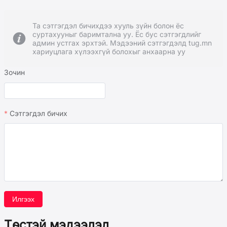
Та сэтгэгдэл бичихдээ хууль зүйн болон ёс
суртахууныг баримтална уу. Ёс бус сэтгэгдлийг
админ устгах эрхтэй. Мэдээний сэтгэгдэлд tug.mn
хариуцлага хүлээхгүй болохыг анхаарна уу
Зочин
Сэтгэгдэл бичих
Илгээх
Төстэй мэдээлэл