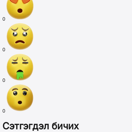
0
0
0
0
Сэтгэгдэл бичих