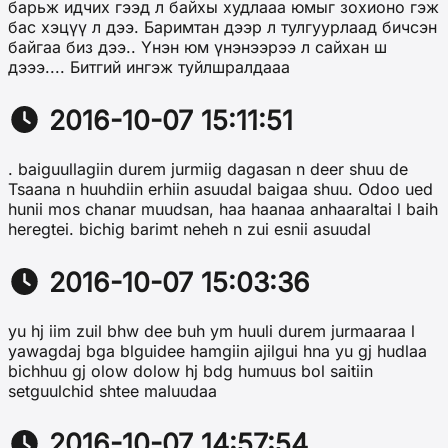
барьж идчих гээд л байхы худлааа юмыг зохионо гэж
бас хэцүү л дээ. Баримтан дээр л тулгуурлаад бичсэн
байгаа биз дээ.. Үнэн юм үнэнээрээ л сайхан ш
дэээ.... Битгий ингэж туйлшралдааа
2016-10-07 15:11:51
. baiguullagiin durem jurmiig dagasan n deer shuu de
Tsaana n huuhdiin erhiin asuudal baigaa shuu. Odoo ued
hunii mos chanar muudsan, haa haanaa anhaaraltai l baih
heregtei. bichig barimt neheh n zui esnii asuudal
2016-10-07 15:03:36
yu hj iim zuil bhw dee buh ym huuli durem jurmaaraa l
yawagdaj bga blguidee hamgiin ajilgui hna yu gj hudlaa
bichhuu gj olow dolow hj bdg humuus bol saitiin
setguulchid shtee maluudaa
2016-10-07 14:57:54