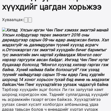
хүүхдийг цагдан хорьжээ
Хуваалцах:
Хятад Улсын иргэн Чин Пенг хэмээх эмэгтэй манай
Улсын хоёрдугаар төрөх эмнэлэгт 2016 оны
дөрөвдүгээр сарын 09-ны өдөр амаржсан билээ. Хэл
мэдэхгүйг нь далимдуулан түүний хүүхэд асрагч
н.Отгонжаргал гэх эмэгтэй хүүхдийн бичиг баримтыг
тус эмнэлгийн эмч нартай хуйвалдаж Монгол овог
нэрээр гаргуулж авсан байдаг. Ингээд Чин Пенг нутаг
буцахаар болоход “Монгол хүүхэд хилээр гаргах гэж
байна. Хүний наймаа байж болзошгүй” гэж үзээд
түүнийг наймдугаар сарын 15-ны өдөр Ганц худгийн
шоронд 14 хоног хорьсон тухай бид өмнө нь мэдээлж
байсан.
Чин Пенг хүүхэдтэйгээ уулзаж чадахгүй байна
Тэрбээр хүүхдийн эцэг болох Ли гэх залуутай хамт
шоронд хоригдсон юм. Тэднийг суллагдахад хүүхдийг
нь асрамжийн газарт өгсөн байжээ. Хүүхэдтэйгээ
уулзах санал хүсэлт холбогдох албаныханд удаа
дараа тавьсан болов ч өнөөдрийг хүртэл уулзаж