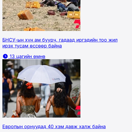
БНСУ-ын хүн ам буурч, гадаад иргэдийн тоо жил
ирэх тусам өссөөр байна
13 цагийн өмнө
Европын орнуудад 40 хэм давж халж байна