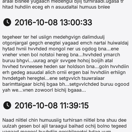
araal bishee yugaach medehgui bjiij turhiraadl.ugasa tr
hitad huhdiin eceg eh n asuudaltai humuus bnlee
2016-10-08 13:00:33
tegeheer ter hel usiign medehgvign dalimduulj
otgonjargal gegch enegtei yagaad emch nartai huiwaldaj
hytad hvnii hvvhded mongol ner us ogdog bna...ene
vneher vnen bol notstoi hereg bna...hvvhded ymarch
buruu bhgvi...uurag angir svvgee hohoj boijih atal
hvvhed tvvneesee heden sar holdson bna...goln hvvhdiin
erh gedeg asuudal alich ornii ergen bai hvvhdiin erhiign
hvndetgeh heregtei...ene setgvvlch tsuwralaar
barimttaigaar bichij bgaa bh...setgvvlchded buruu ogood
yah we...vnen zowoorl bichij bgaaa...
2016-10-08 11:39:15
Naad niitlel chin humuusiig turhirsan niitlel bna shuu dee
uulzah gesen bol ajil taraagui baihad ochij bolno tegeed
yagaad mongol huuhdiin gerchilgeetei bdag yum