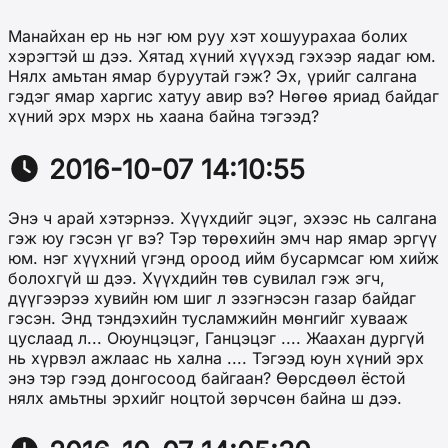
Манайхан ер нь нэг юм руу хэт хошуурахаа болих
хэрэгтэй ш дээ. Хятад хүний хүүхэд гэхээр яадаг юм.
Нялх амьтан ямар буруутай гэж? Эх, үрийг салгана
гэдэг ямар харгис хатуу авир вэ? Нөгөө яриад байдаг
хүний эрх мэрх нь хаана байна тэгээд?
2016-10-07 14:10:55
Энэ ч арай хэтэрнээ. Хүүхдийг эцэг, эхээс нь салгана
гэж юу гэсэн үг вэ? Тэр төрөхийн эмч нар ямар эргүү
юм. нэг хүүхний үгэнд ороод ийм бусармсаг юм хийж
болохгүй ш дээ. Хүүхдийн төв сувилал гэж эгч,
дүүгээрээ хувийн юм шиг л эзэгнэсэн газар байдаг
гэсэн. Энд тэндэхийн тусламжийн мөнгийг хувааж
цуслаад л... Оюунцэцэг, Ганцэцэг .... Жаахан дургүй
нь хүрвэл ажлаас нь хална .... Тэгээд юун хүний эрх
энэ тэр гээд донгосоод байгаан? Өөрсдөөл ёстой
нялх амьтны эрхийг ноцтой зөрчсөн байна ш дээ.