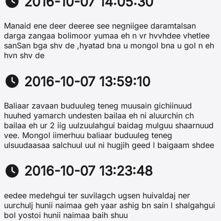
2016-10-07 14:05:30
Manaid ene deer deeree see negniigee daramtalsan
darga zangaa bolimoor yumaa eh n vr hvvhdee vhetlee
sanSan bga shv de ,hyatad bna u mongol bna u gol n eh
hvn shv de
2016-10-07 13:59:10
Baliaar zavaan buduuleg teneg muusain gichiinuud
huuhed yamarch undesten bailaa eh ni aluurchin ch
bailaa eh ur 2 iig uulzuulahgui baidag mulguu shaarnuud
vee. Mongol iimerhuu baliaar buduuleg teneg
ulsuudaasaa salchuul uul ni hugjih geed l baigaam shdee
2016-10-07 13:23:48
eedee medehgui ter suvilagch ugsen huivaldaj ner
uurchulj hunii naimaa geh yaar ashig bn sain l shalgahgui
bol yostoi hunii naimaa baih shuu