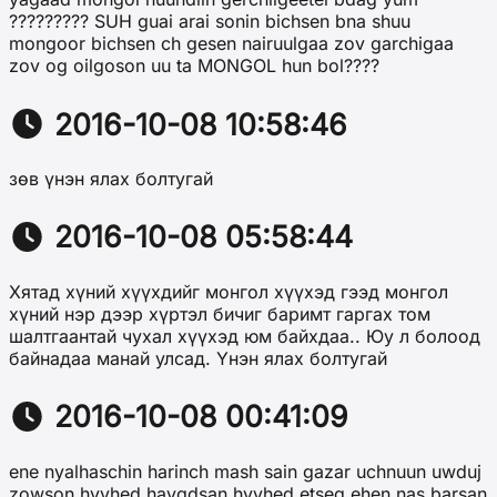
????????? SUH guai arai sonin bichsen bna shuu
mongoor bichsen ch gesen nairuulgaa zov garchigaa
zov og oilgoson uu ta MONGOL hun bol????
2016-10-08 10:58:46
зөв үнэн ялах болтугай
2016-10-08 05:58:44
Хятад хүний хүүхдийг монгол хүүхэд гээд монгол
хүний нэр дээр хүртэл бичиг баримт гаргах том
шалтгаантай чухал хүүхэд юм байхдаа.. Юу л болоод
байнадаа манай улсад. Үнэн ялах болтугай
2016-10-08 00:41:09
ene nyalhaschin harinch mash sain gazar uchnuun uwduj
zowson hvvhed haygdsan hvvhed etseg ehen nas barsan