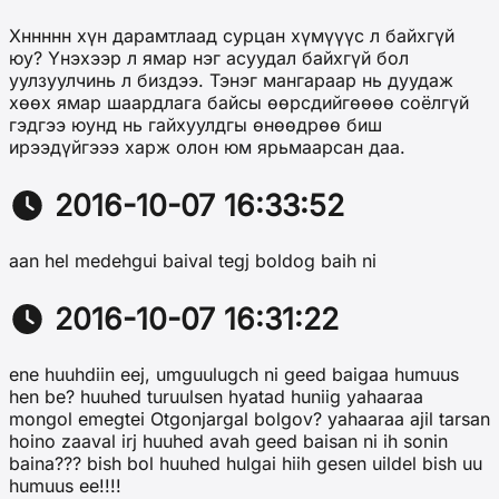
Хннннн хүн дарамтлаад сурцан хүмүүүс л байхгүй
юу? Үнэхээр л ямар нэг асуудал байхгүй бол
уулзуулчинь л биздээ. Тэнэг мангараар нь дуудаж
хөөх ямар шаардлага байсы өөрсдийгөөөө соёлгүй
гэдгээ юунд нь гайхуулдгы өнөөдрөө биш
ирээдүйгэээ харж олон юм ярьмаарсан даа.
2016-10-07 16:33:52
aan hel medehgui baival tegj boldog baih ni
2016-10-07 16:31:22
ene huuhdiin eej, umguulugch ni geed baigaa humuus
hen be? huuhed turuulsen hyatad huniig yahaaraa
mongol emegtei Otgonjargal bolgov? yahaaraa ajil tarsan
hoino zaaval irj huuhed avah geed baisan ni ih sonin
baina??? bish bol huuhed hulgai hiih gesen uildel bish uu
humuus ee!!!!