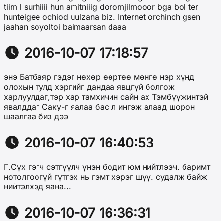
tiim l surhiiii hun amitniiig doromjilmooor bga bol ter
hunteigee ochiod uulzana biz. Internet orchinch gsen
jaahan soyoltoi baimaarsan daaa
2016-10-07 17:18:57
энэ Батбаяр гэдэг нөхөр өөртөө мөнгө нэр хүнд
олохын тулд хэргийг дандаа явцгүй болгож
харлуулдаг,тэр хар тамхичин сайн ах Тэмбүүжинтэй
явалддаг Саку-г яалаа бас л ингэж алаад шорон
шаалгаа биз дээ
2016-10-07 16:40:53
Г.Сүх гэгч сэтгүүлч үнэн бодит юм нийтлээч. баримт
нотолгоогүй гүтгэх нь гэмт хэрэг шүү. судалж байж
нийтэлхэд яана...
2016-10-07 16:36:31