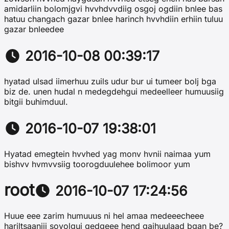
amidarliin bolomjgvi hvvhdvvdiig osgoj ogdiin bnlee bas
hatuu changach gazar bnlee harinch hvvhdiin erhiin tuluu
gazar bnleedee
2016-10-08 00:39:17
hyatad ulsad iimerhuu zuils udur bur ui tumeer bolj bga
biz de. unen hudal n medegdehgui medeelleer humuusiig
bitgii buhimduul.
2016-10-07 19:38:01
Hyatad emegtein hvvhed yag monv hvnii naimaa yum
bishvv hvmvvsiig toorogduulehee bolimoor yum
root
2016-10-07 17:24:56
Huue eee zarim humuuus ni hel amaa medeeecheee
hariltsaaniii soyolgui gedgeee hend gaihuulaad bgan be?