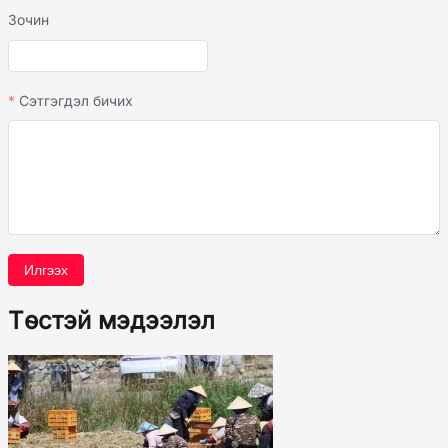
Зочин
Сэтгэгдэл бичих
Илгээх
Төстэй мэдээлэл