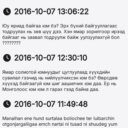
2016-10-07 13:06:22
Юу яриад байгаа юм бэ? Эрх бүхий байгууллагаас
тодруулах нь зөв шүү дээ. Хэн ямар зорилгоор ирээд
байгааг нь заавал тодруулж байж уулзуулахгүй бол
????????
2016-10-07 12:30:10
Ямар солиотой юмнуудыг цуглуулаад хүүхдийн
сувилал гээчид нь нийлүүлчихсэн юм бэ? Өөрсдөө
хүүхэд байгаагүй юм шиг аашилчих юм даа. Ер нь
Монголоос юм юм л гарах гээд байна даа.
2016-10-07 11:49:48
Manaihan ene hund surtalaa boliochee ter luibarchin
otgonjargaliigaa emch nartai ni tusad ni shuudeg yum