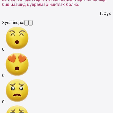
бид цаашид цувралаар нийтлэх болно.
Г.Сүх
Хуваалцах:
0
0
0