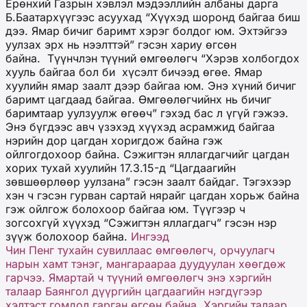
Ерөнхий Газрын хэвлэл мэдээллийн албаны дарга
Б.Баатархүүгээс асуухад “Хүүхэд шоронд байгаа биш
дээ. Ямар бичиг баримт хэрэг болдог юм. Эхтэйгээ
уулзах эрх нь нээлттэй” гэсэн хариу өгсөн
байна. Түүнчлэн түүний өмгөөлөгч “Хэрэв холбогдох
хууль байгаа бол би хүсэлт бичээд өгөе. Ямар
хуулийн ямар заалт дээр байгаа юм. Энэ хүний бичиг
баримт цагдаад байгаа. Өмгөөлөгчийнх нь бичиг
баримтаар уулзуулж өгөөч” гэхэд бас л үгүй гэжээ.
Энэ бүгдээс авч үзэхэд хүүхэд асрамжид байгаа
нэрийн дор цагдан хоригдож байна гэж
ойлгогдохоор байна. Сэжигтэн яллагдагчийг цагдан
хорих тухай хуулийн 17.3.15-д “Цагдаагийн
зөвшөөрлөөр уулзана” гэсэн заалт байдаг. Тэгэхээр
хэн ч гэсэн гурван сартай нярайг цагдан хорьж байна
гэж ойлгож болохоор байгаа юм. Түүгээр ч
зогсохгүй хүүхэд “Сэжигтэн яллагдагч” гэсэн нэр
зүүж болохоор байна.
Ингээд
Чин Пенг тухайн сувиллаас өмгөөлөгч, орчуулагч
нарын хамт тэнэг, мангараараа дуудуулан хөөгдөж
гарчээ. Ямартай ч түүний өмгөөлөгч энэ хэргийн
талаар Баянгол дүүргийн цагдаагийн нэгдүгээр
хэлтэст гомдол гарган өгсөн байна. Хэргийн талаар