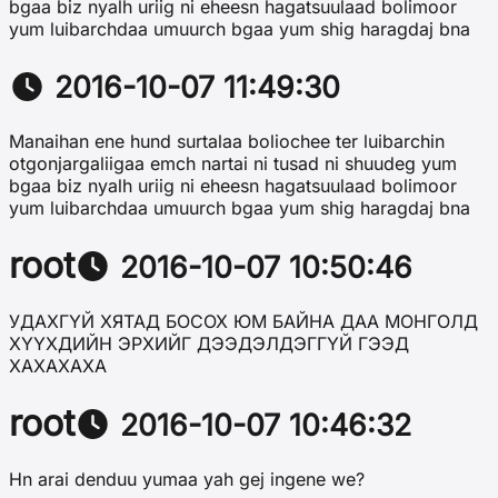
bgaa biz nyalh uriig ni eheesn hagatsuulaad bolimoor
yum luibarchdaa umuurch bgaa yum shig haragdaj bna
2016-10-07 11:49:30
Manaihan ene hund surtalaa boliochee ter luibarchin
otgonjargaliigaa emch nartai ni tusad ni shuudeg yum
bgaa biz nyalh uriig ni eheesn hagatsuulaad bolimoor
yum luibarchdaa umuurch bgaa yum shig haragdaj bna
root
2016-10-07 10:50:46
УДАХГҮЙ ХЯТАД БОСОХ ЮМ БАЙНА ДАА МОНГОЛД
ХҮҮХДИЙН ЭРХИЙГ ДЭЭДЭЛДЭГГҮЙ ГЭЭД
ХАХАХАХА
root
2016-10-07 10:46:32
Hn arai denduu yumaa yah gej ingene we?