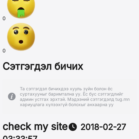
0
0
Сэтгэгдэл бичих
Та сэтгэгдэл бичихдээ хууль зүйн болон ёс
суртахууныг баримтална уу. Ёс бус сэтгэгдлийг
админ устгах эрхтэй. Мэдээний сэтгэгдэлд tug.mn
хариуцлага хүлээхгүй болохыг анхаарна уу
check my site
2018-02-27