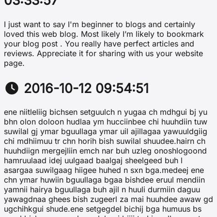
03:33:57
I just want to say I'm beginner to blogs and certainly
loved this web blog. Most likely I’m likely to bookmark
your blog post . You really have perfect articles and
reviews. Appreciate it for sharing with us your website
page.
2016-10-12 09:54:51
ene niitleliig bichsen setguulch n yugaa ch mdhgui bj yu
bhn olon doloon hudlaa ym hucciinbee chi huuhdiin tuw
suwilal gj ymar bguullaga ymar uil ajillagaa yawuuldgiig
chi mdhiimuu tr chn horih bish suwilal shuudee.hairn ch
huuhdiign mergejliin emch nar buh uzleg onoshlogoond
hamruulaad idej uulgaad baalgaj sheelgeed buh l
asargaa suwilgaag hiigee huhed n sxn bga.medeej ene
chn ymar huwiin bguullaga bgaa bishdee eruul mendiin
yamnii hairya bguullaga buh ajil n huuli durmiin daguu
yawagdnaa ghees bish zugeerl za mai huuhdee awaw gd
ugchihkgui shude.ene setgegdel bichij bga humuus bs