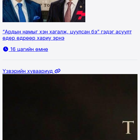
“Ардын намыг хэн хагалж, цуулсан бэ” гэдэг асуулт
өдөр өдрөөр хариу эрнэ
16 цагийн өмнө
Үзвэрийн хуваариуд