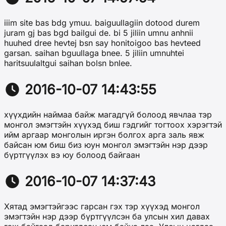
iiim site bas bdg ymuu. baiguullagiin dotood durem
juram gj bas bgd bailgui de. bi 5 jiliin umnu anhnii
huuhed dree hevtej bsn say honitoigoo bas hevteed
garsan. saihan bguullaga bnee. 5 jiliin umnuhtei
haritsuulaltgui saihan bolsn bnlee.
2016-10-07 14:43:55
хүүхдийн наймаа байж магадгүй болоод явчлаа тэр
монгол эмэгтэйн хүүхэд биш гэдгийг тогтоох хэрэгтэй
ийм аргаар монголын иргэн болгох арга заль явж
байсан юм биш биз юун монгол эмэгтэйн нэр дээр
бүртгүүлэх вэ юу болоод байгаан
2016-10-07 14:37:43
Хятад эмэгтэйгээс гарсан гэх тэр хүүхэд монгол
эмэгтэйн нэр дээр бүртгүүлсэн ба улсын хил давах