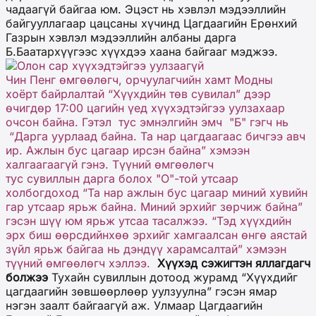
чадаагүй байгаа юм. Эцэст нь хэвлэл мэдээллийн
байгууллагаар цацсаны хүчинд Цагдаагийн Ерөнхий
Газрын хэвлэл мэдээллийн албаны дарга
Б.Баатархүүгээс хүүхдээ хаана байгааг мэджээ.
Олон сар хүүхэдтэйгээ уулзаагүй
Чин Пенг өмгөөлөгч, орчуулагчийн хамт Модны
хоёрт байрлалтай “Хүүхдийн төв сувилал” дээр
өчигдөр 17:00 цагийн үед хүүхэдтэйгээ уулзахаар
очсон байна. Гэтэл тус эмнэлгийн эмч "Б" гэгч нь
“Дарга уурлаад байна. Та нар цагдаагаас бичгээ авч
ир. Ажлын бус цагаар ирсэн байна” хэмээн
халгаагаагүй гэнэ. Түүний өмгөөлөгч
тус сувиллын дарга болох "О"-той утсаар
холбогдоход “Та нар ажлын бус цагаар миний хувийн
гар утсаар ярьж байна. Миний эрхийг зөрчиж байна”
гэсэн шүү юм ярьж утсаа тасалжээ. “Тэд хүүхдийн
эрх биш өөрсдийнхөө эрхийг хамгаалсан өнгө аястай
зүйл ярьж байгаа нь дэндүү харамсалтай” хэмээн
түүний өмгөөлөгч хэллээ.
Хүүхэд сэжигтэн яллагдагч
болжээ
Тухайн сувиллын дотоод журамд “Хүүхдийг
цагдаагийн зөвшөөрлөөр уулзуулна” гэсэн ямар
нэгэн заалт байгаагүй аж. Улмаар Цагдаагийн