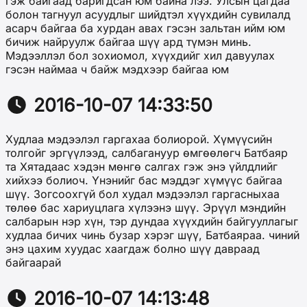
гэж байгаад баригдсан юм байна лээ. Улсын цагдаа
болон тагнуул асуудлыг шийдтэл хүүхдийн сувилалд
асарч байгаа ба хурдан авах гэсэн зальтан ийм юм
бичиж найруулж байгаа шүү ард түмэн минь.
Мэдээллэл бол зохиомол, хүүхдийг хил давуулах
гэсэн наймаа ч байж мэдхээр байгаа юм
2016-10-07 14:33:50
Худлаа мэдээлэл гаргахаа болиорой. Хүмүүсийн
толгойг эргүүлээд, салбагануур өмгөөлөгч Батбаяр
та Хятадаас хэдэн мөнгө салгах гэж энэ үйлдлийг
хийхээ болиоч. Үнэнийг бас мэддэг хүмүүс байгаа
шүү. Зогсоохгүй бол худал мэдээлэл гаргасныхаа
төлөө бас хариуцлага хүлээнэ шүү. Эрүүл мэндийн
салбарын нэр хүн, тэр дундаа хүүхдийн байгууллагыг
худлаа бичих чинь бузар хэрэг шүү, Батбаяраа. чиний
энэ цахим хуудас хаагдаж болно шүү давраад
байгаарай
2016-10-07 14:13:48