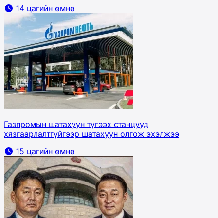
14 цагийн өмнө
Газпромын шатахуун түгээх станцууд
хязгаарлалтгүйгээр шатахуун олгож эхэлжээ
15 цагийн өмнө