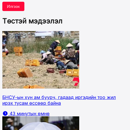
Илгээх
Төстэй мэдээлэл
БНСУ-ын хүн ам буурч, гадаад иргэдийн тоо жил
ирэх тусам өссөөр байна
43 минутын өмнө