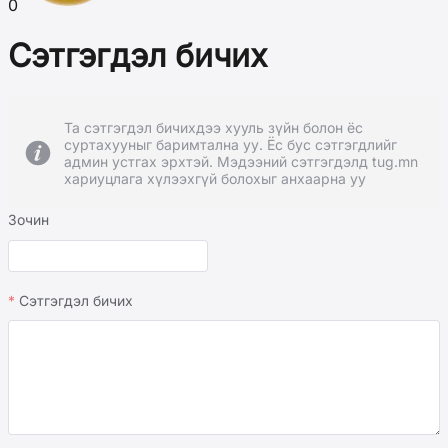
0
Сэтгэгдэл бичих
Та сэтгэгдэл бичихдээ хууль зүйн болон ёс
суртахууныг баримтална уу. Ёс бус сэтгэгдлийг
админ устгах эрхтэй. Мэдээний сэтгэгдэлд tug.mn
хариуцлага хүлээхгүй болохыг анхаарна уу
Зочин
Сэтгэгдэл бичих