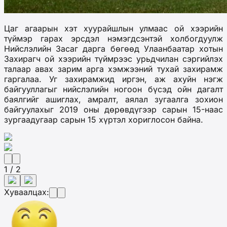
Цаг агаарын хэт хуурайшлын улмаас ой хээрийн
түймэр гарах эрсдэл нэмэгдсэнтэй холбогдуулж
Нийслэлийн Засаг дарга бөгөөд Улаанбаатар хотын
Захирагч ой хээрийн түймрээс урьдчилан сэргийлэх
талаар авах зарим арга хэмжээний тухай захирамж
гаргалаа. Уг захирамжид иргэн, аж ахуйн нэгж
байгууллагыг нийслэлийн ногоон бүсэд ойн дагалт
баялгийг ашиглах, амралт, аялал зугаалга зохион
байгуулахыг 2019 оны дөрөвдүгээр сарын 15-наас
зургаадугаар сарын 15 хүртэл хориглосон байна.
1 / 2
Хуваалцах: