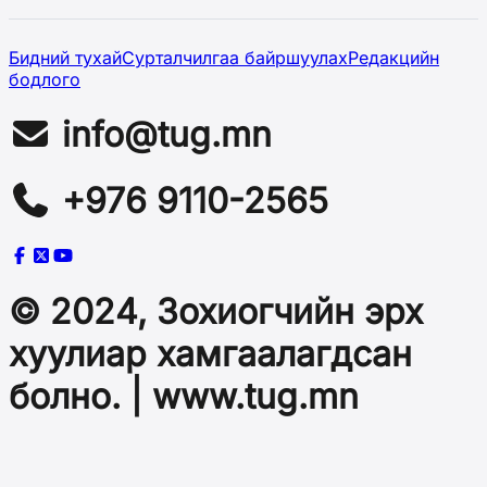
Бидний тухай
Сурталчилгаа байршуулах
Редакцийн
бодлого
info@tug.mn
+976 9110-2565
© 2024, Зохиогчийн эрх
хуулиар хамгаалагдсан
болно. | www.tug.mn