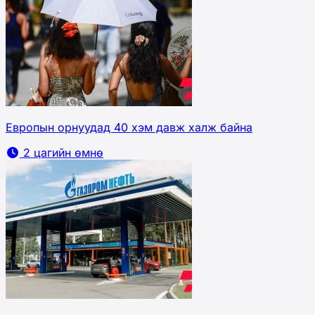
Европын орнуудад 40 хэм давж халж байна
2 цагийн өмнө