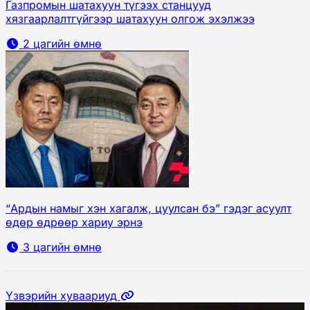
Газпромын шатахуун түгээх станцууд
хязгаарлалтгүйгээр шатахуун олгож эхэлжээ
2 цагийн өмнө
“Ардын намыг хэн хагалж, цуулсан бэ” гэдэг асуулт
өдөр өдрөөр хариу эрнэ
3 цагийн өмнө
Үзвэрийн хуваариуд