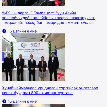
УИХ-ын дарга С.Бямбацогт Зүүн Азийн
эрэгтэйчүүдийн волейболын аварга шалгаруулах
тэмцээнийг нээж, баг тамирчдад амжилт хүслээ
15 цагийн өмнө
Хүний наймаанаас урьдчилан сэргийлэх чиглэлээр
нисэх буудлын 800 ажилтанг сургана
15 цагийн өмнө