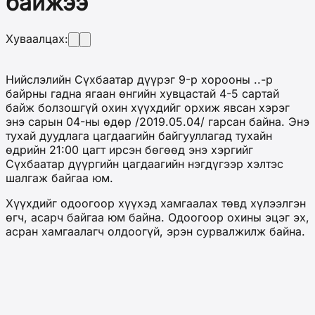
байжээ
Хуваалцах:
Нийслэлийн Сүхбаатар дүүрэг 9-р хорооны ..-р
байрны гадна ягаан өнгийн хувцастай 4-5 сартай
байж болзошгүй охин хүүхдийг орхиж явсан хэрэг
энэ сарын 04-ны өдөр /2019.05.04/ гарсан байна. Энэ
тухай дуудлага цагдаагийн байгууллагад тухайн
өдрийн 21:00 цагт ирсэн бөгөөд энэ хэргийг
Сүхбаатар дүүргийн цагдаагийн нэгдүгээр хэлтэс
шалгаж байгаа юм.
Хүүхдийг одоогоор хүүхэд хамгаалах төвд хүлээлгэн
өгч, асарч байгаа юм байна. Одоогоор охины эцэг эх,
асран хамгаалагч олдоогүй, эрэн сурвалжилж байна.