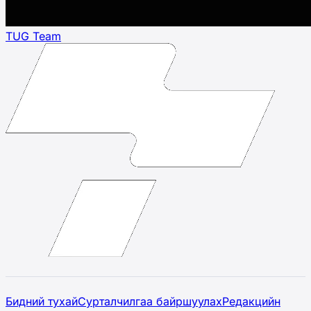
TUG Team
Бидний тухай
Сурталчилгаа байршуулах
Редакцийн