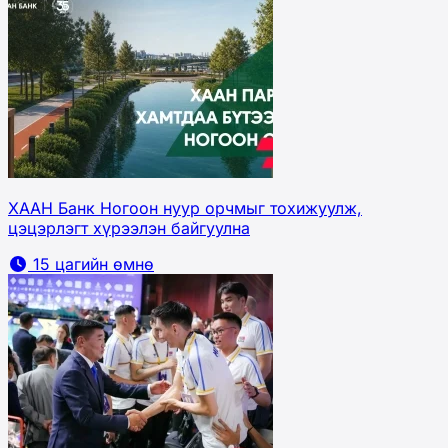
ХААН Банк Ногоон нуур орчмыг тохижуулж,
цэцэрлэгт хүрээлэн байгуулна
15 цагийн өмнө