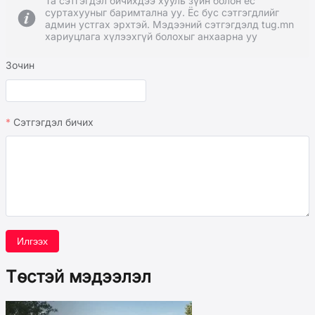
Та сэтгэгдэл бичихдээ хууль зүйн болон ёс
суртахууныг баримтална уу. Ёс бус сэтгэгдлийг
админ устгах эрхтэй. Мэдээний сэтгэгдэлд tug.mn
хариуцлага хүлээхгүй болохыг анхаарна уу
Зочин
Сэтгэгдэл бичих
Илгээх
Төстэй мэдээлэл