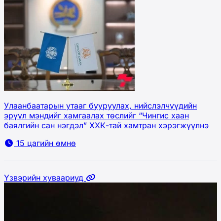
Улаанбаатарын утааг бууруулах, нийслэлчүүдийн
эрүүл мэндийг хамгаалах төслийг “Чингис хаан
баялгийн сан нэгдэл” ХХК-тай хамтран хэрэгжүүлнэ
15 цагийн өмнө
Үзвэрийн хуваариуд