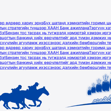
дөр өдрөөр хариу эрнэ
Бүх шатанд хэмнэлтийн горимд ши
тын стратегийн түншээр ХААН Банк ажиллана
Тэргүүн ха
бэ!
Бензин тос тасрах нь түгжрэлд нэмэртэй хэмээн ир
ацогтын банкинд хийх өөрчлөлтийг ард түмэн дэмжих н
рсхүчлийн агууламж ихэссэнээс дэлхийн бөмбөрцгийн т
дөр өдрөөр хариу эрнэ
Бүх шатанд хэмнэлтийн горимд ши
тын стратегийн түншээр ХААН Банк ажиллана
Тэргүүн ха
бэ!
Бензин тос тасрах нь түгжрэлд нэмэртэй хэмээн ир
ацогтын банкинд хийх өөрчлөлтийг ард түмэн дэмжих н
рсхүчлийн агууламж ихэссэнээс дэлхийн бөмбөрцгийн т