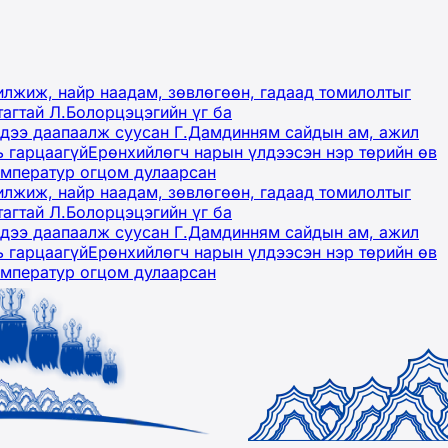
лжиж, найр наадам, зөвлөгөөн, гадаад томилолтыг
тагтай Л.Болорцэцэгийн үг ба
гэдээ даапаалж суусан Г.Дамдинням сайдын ам, ажил
ь гарцаагүй
Ерөнхийлөгч нарын үлдээсэн нэр төрийн өв
емператур огцом дулаарсан
лжиж, найр наадам, зөвлөгөөн, гадаад томилолтыг
тагтай Л.Болорцэцэгийн үг ба
гэдээ даапаалж суусан Г.Дамдинням сайдын ам, ажил
ь гарцаагүй
Ерөнхийлөгч нарын үлдээсэн нэр төрийн өв
емператур огцом дулаарсан