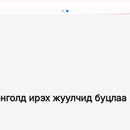
нголд ирэх жуулчид буцлаа