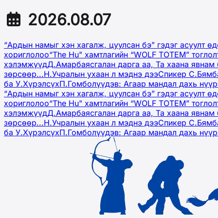
2026.08.07
“Ардын намыг хэн хагалж, цуулсан бэ” гэдэг асуулт ө
хориглолоо
“The Hu" хамтлагийн “WOLF TOTEM” тоглол
хэлэмжүүд
Д.Амарбаясгалан дарга аа, Та хаана явнам 
зөрсөөр...
Н.Учралын ухаан л мэднэ дээ
Спикер С.Бямб
ба У.Хүрэлсүх
П.Гомболүүдэв: Агаар мандал дахь нүү
“Ардын намыг хэн хагалж, цуулсан бэ” гэдэг асуулт ө
хориглолоо
“The Hu" хамтлагийн “WOLF TOTEM” тоглол
хэлэмжүүд
Д.Амарбаясгалан дарга аа, Та хаана явнам 
зөрсөөр...
Н.Учралын ухаан л мэднэ дээ
Спикер С.Бямб
ба У.Хүрэлсүх
П.Гомболүүдэв: Агаар мандал дахь нүү