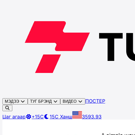
ПОСТЕР
МЭДЭЭ
ТУГ БРЭНД
ВИДЕО
Цаг агаар
+15C
15C
Ханш
3593.93