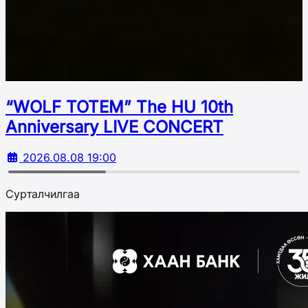
“WOLF TOTEM” The HU 10th
Аnniversary LIVE CONCERT
2026.08.08 19:00
Сурталчилгаа