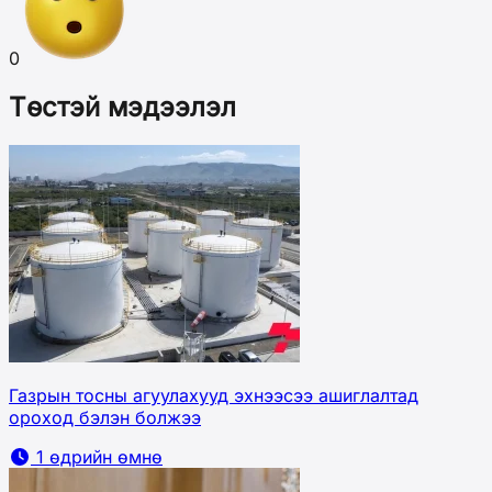
0
Төстэй мэдээлэл
Газрын тосны агуулахууд эхнээсээ ашиглалтад
ороход бэлэн болжээ
1 өдрийн өмнө