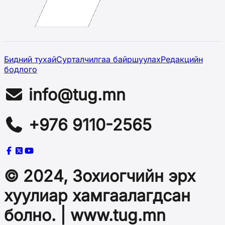
Бидний тухай
Сурталчилгаа байршуулах
Редакцийн
бодлого
info@tug.mn
+976 9110-2565
© 2024, Зохиогчийн эрх
хуулиар хамгаалагдсан
болно. | www.tug.mn