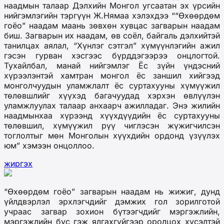
наадмын талаар Дэлхийн Монгол угсаатан эх үрсийн
нийгэмлэгийн тэргүүн Ж.Нямаа хэлэхдээ ““Өхөөрдөм
гоёо” наадам маань зөвхөн хувцас загварын наадам
биш. Загварын их наадам, өв соёл, байгаль дэлхийтэй
танилцах аялал, “Хүнлэг сэтгэл” хүмүүнлэгийн ажил
гэсэн гурван хэсгээс бүрддэгээрээ онцлогтой.
Тухайлбал, манай нийгэмлэг Ёс зүйн үндэсний
хүрээлэнтэй хамтран монгол ёс заншил хийгээд
монголчуудын уламжлалт ёс суртахууны хүмүүжил
төлөвшлийг хүүхэд багачуудад хэрхэн өвлүүлэн
уламжлуулах талаар анхаарч ажилладаг. Энэ жилийн
наадмынхаа хүрээнд хүүхдүүдийн ёс суртахууны
төлөвшил, хүмүүжил рүү чиглэсэн жүжигчилсэн
тоглолтыг мөн Монголын хүүхдийн ордонд үзүүлэх
юм” хэмээн онцоллоо.
жиргэх
“Өхөөрдөм гоёо” загварын наадам нь жижиг, дунд
үйлдвэрлэл эрхлэгчдийг дэмжих гол зорилготой
учраас загвар зохион бүтээгчдийг мэргэжлийн,
мэргэжлийн бус гэж ялгахгүйгээр оролцох хүсэлтэй