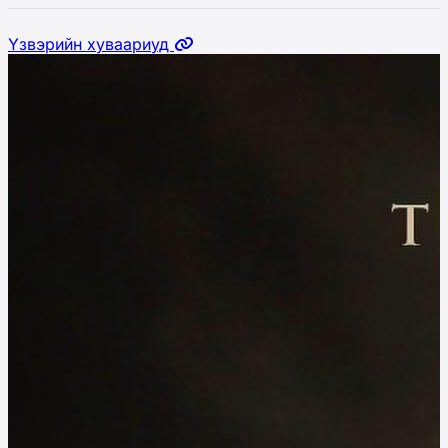
Үзвэрийн хуваариуд