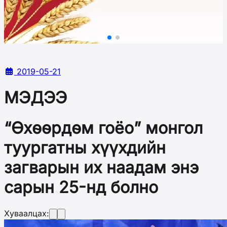
2019-05-21
МЭДЭЭ
“Өхөөрдөм гоёо” монгол
туургатны хүүхдийн
загварын их наадам энэ
сарын 25-нд болно
Хуваалцах: