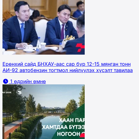
Ерөнхий сайд БНХАУ-аас сар бүр 12-15 мянган тонн
АИ-92 автобензин тогтмол нийлүүлэх хүсэлт тавилаа
1 өдрийн өмнө