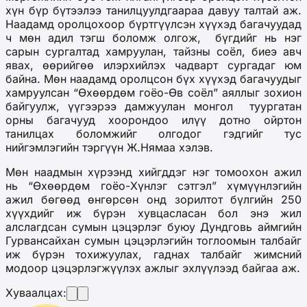
хүн бүр бүтээлээ танилцуулдгаараа давуу талтай аж.
Наадамд оролцохоор бүртгүүлсэн хүүхэд багачуудад
ч мөн адил тэгш боломж олгож, бүгдийг нь нэг
сарын сургалтад хамруулан, тайзны соёл, биеэ авч
явах, өөрийгөө илэрхийлэх чадварт сургадаг юм
байна. Мөн наадамд оролцсон бүх хүүхэд багачуудыг
хамруулсан “Өхөөрдөм гоёо-Өв соёл” аяллыг зохион
байгуулж, үүгээрээ дамжуулан монгол туургатан
орны багачууд хоорондоо илүү дотно ойртон
танилцах боломжийг олгодог гэдгийг тус
нийгэмлэгийн тэргүүн Ж.Нямаа хэлэв.
Мөн наадмын хүрээнд хийгддэг нэг томоохон ажил
нь “Өхөөрдөм гоёо-Хүнлэг сэтгэл” хүмүүнлэгийн
ажил бөгөөд өнгөрсөн онд зорилтот бүлгийн 250
хүүхдийг иж бүрэн хувцасласан бол энэ жил
алслагдсан сумын цэцэрлэг буюу Дундговь аймгийн
Гурвансайхан сумын цэцэрлэгийн тоглоомын талбайг
иж бүрэн тохижуулах, гаднах талбайг жимсний
модоор цэцэрлэгжүүлэх ажлыг эхлүүлээд байгаа аж.
Хуваалцах: