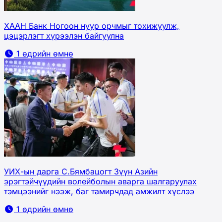
ХААН Банк Ногоон нуур орчмыг тохижуулж,
цэцэрлэгт хүрээлэн байгуулна
1 өдрийн өмнө
УИХ-ын дарга С.Бямбацогт Зүүн Азийн
эрэгтэйчүүдийн волейболын аварга шалгаруулах
тэмцээнийг нээж, баг тамирчдад амжилт хүслээ
1 өдрийн өмнө