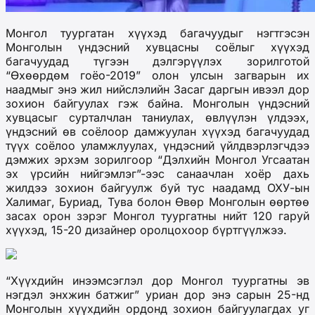
Монгол туургатан хүүхэд багачуудыг нэгтгэсэн
Монголын үндэсний хувцасны соёлыг хүүхэд
багачуудад түгээн дэлгэрүүлэх зорилготой
“Өхөөрдөм гоёо-2019” олон улсын загварын их
наадмыг энэ жил нийслэлийн Засаг даргын ивээл дор
зохион байгуулах гэж байна. Монголын үндэсний
хувцасыг сурталчлан таниулах, өвлүүлэн үлдээх,
үндэсний өв соёлоор дамжуулан хүүхэд багачуудад
түүх соёлоо уламжлуулах, үндэсний үйлдвэрлэгчдээ
дэмжих эрхэм зорилгоор “Дэлхийн Монгол Угсаатан
эх үрсийн нийгэмлэг”-ээс санаачлан хоёр дахь
жилдээ зохион байгуулж буй тус наадамд ОХУ-ын
Халимаг, Буриад, Тува болон Өвөр Монголын өөртөө
засах орон зэрэг Монгол туургатны нийт 120 гаруй
хүүхэд, 15-20 дизайнер оролцохоор бүртгүүлжээ.
“Хүүхдийн инээмсэглэл дор Монгол туургатны эв
нэгдэл энхжин батжиг” уриан дор энэ сарын 25-нд
Монголын хүүхдийн ордонд зохион байгуулагдах уг