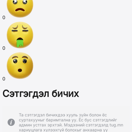
0
0
0
Сэтгэгдэл бичих
Та сэтгэгдэл бичихдээ хууль зүйн болон ёс
суртахууныг баримтална уу. Ёс бус сэтгэгдлийг
админ устгах эрхтэй. Мэдээний сэтгэгдэлд tug.mn
хариуцлага хүлээхгүй болохыг анхаарна уу