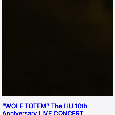
“WOLF TOTEM” The HU 10th
Аnniversary LIVE CONCERT