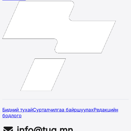
Бидний тухай
Сурталчилгаа байршуулах
Редакцийн
бодлого
info@tug.mn