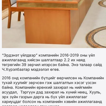
“Эрдэнэт үйлдвэр” компанийн 2016-2019 оны үйл
ажиллагаанд хийсэн шалгалтаар 2.2 их наяд
төгрөгийн 39 зөрчил илэрсэн байна. Энэ талаар сайд
Ч.Хүрэлбаатар мэдээлэл өгөв.
2016 онд компанийн бүтцийг өөрчилсөн нь Компанийн
тухай хуулийг зөрчсөн гэж шалгалтын хэсэг үзсэн
байна. Компанийн ерөнхий захирал нь нийгмийн
асуудал, Тэргүүн дэд захирал нь хүний нөөц, Хууль,
эрх зүйн газрын дарга нь бүх үйл ажиллагааг
хариуцдаг болсон нь компанийн хэвийн ажиллагаанд