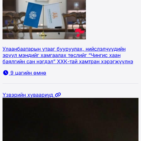
Улаанбаатарын утааг бууруулах, нийслэлчүүдийн
эрүүл мэндийг хамгаалах төслийг “Чингис хаан
баялгийн сан нэгдэл” ХХК-тай хамтран хэрэгжүүлнэ
9 цагийн өмнө
Үзвэрийн хуваариуд