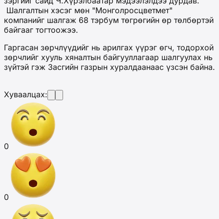
зэргийг сайд Ч.Хүрэлбаатар мэдээлэлдээ дурдав.
Шалгалтын хэсэг мөн "Монголросцветмет"
компанийг шалгаж 68 тэрбум төгрөгийн өр төлбөртэй
байгааг тогтоожээ.
Гаргасан зөрчлүүдийг нь арилгах үүрэг өгч, тодорхой
зөрчлийг хууль хяналтын байгууллагаар шалгуулах нь
зүйтэй гэж Засгийн газрын хуралдаанаас үзсэн байна.
Хуваалцах:
0
0