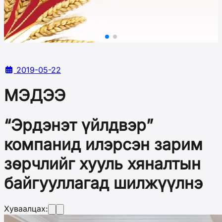
2019-05-22
МЭДЭЭ
“Эрдэнэт үйлдвэр”
компанид илэрсэн зарим
зөрчлийг хууль хяналтын
байгууллагад шилжүүлнэ
Хуваалцах: