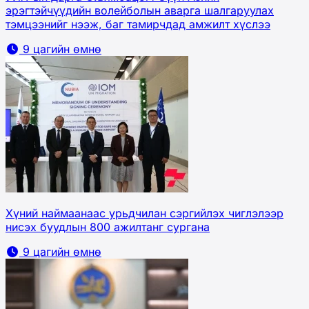
эрэгтэйчүүдийн волейболын аварга шалгаруулах
тэмцээнийг нээж, баг тамирчдад амжилт хүслээ
9 цагийн өмнө
Хүний наймаанаас урьдчилан сэргийлэх чиглэлээр
нисэх буудлын 800 ажилтанг сургана
9 цагийн өмнө