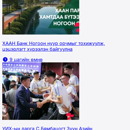
ХААН Банк Ногоон нуур орчмыг тохижуулж,
цэцэрлэгт хүрээлэн байгуулна
9 цагийн өмнө
УИХ-ын дарга С.Бямбацогт Зүүн Азийн