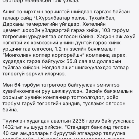
сөргөөр нөлөөлсөн гэж үзжээ.
Ашиг сонирхлын зөрчилтэй шийдвэр гаргаж байсан
талаар сайд Ч.Хүрэлбаатар хэлэв. Тухайлбал,
Дарханы төмөрлөгийн үйлдвэр, Хөтөлийн
цемент шохойн үйлдвэртэй гэрээ хийж, 103 тэрбум
төгрөгийн урьдчилгаа олгосон байна. Хэдхэн аж ахуй
нэгжтэй их хэмжээний үнийн дүнтэй гэрээ хийж
урьдчилгаа олгосон, 1.2 тн зэсийн баяжмалыг
“Монголиан коппер корпорейшн” компанид зарах,
худалдах гэрээ байгуулж 55.8 сая ам.долларын
гүйлгээ хийсэн. Ногдол ашиг шилжүүлэхдээ татвар
төлөөгүй зөрчил илэрчээ.
Мөн 64 тэрбум төгрөгөөр байгуулсан эмнэлгээ
хувийнкомпани руу шилжүүлсэн. Зэсийн баяжмалын
сорьцыг хувийн компаниар тогтоолгодог, хоёр
тэрбум гаруй төгрөгийн хандив, тусламж олгосон
байна.
Түүнчлэн худалдан авалтын 2236 гэрээ байгуулснаас
1432-ыг нь шууд хийсэн, “Стандарт банкинд төлсөн
40 сая ам.долларыг буруутай этгээдээр төлүүлнэ