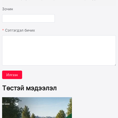
Зочин
Сэтгэгдэл бичих
Илгээх
Төстэй мэдээлэл