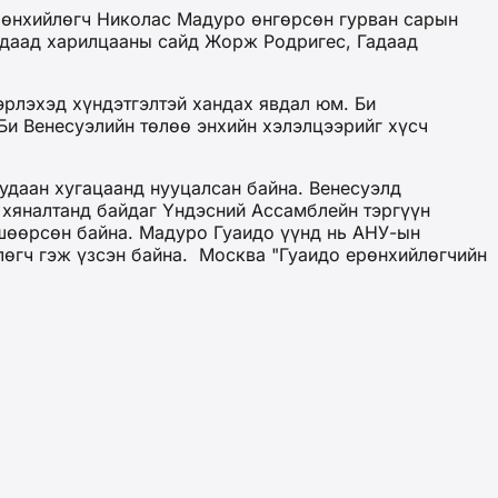
рөнхийлөгч Николас Мадуро өнгөрсөн гурван сарын
Гадаад харилцааны сайд Жорж Родригес, Гадаад
эрлэхэд хүндэтгэлтэй хандах явдал юм. Би
Би Венесуэлийн төлөө энхийн хэлэлцээрийг хүсч
удаан хугацаанд нууцалсан байна. Венесуэлд
 хяналтанд байдаг Үндэсний Ассамблейн тэргүүн
вшөөрсөн байна. Мадуро Гуаидо үүнд нь АНУ-ын
лөгч гэж үзсэн байна. Москва "Гуаидо ерөнхийлөгчийн