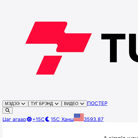
ПОСТЕР
МЭДЭЭ
ТУГ БРЭНД
ВИДЕО
Цаг агаар
+15C
15C
Ханш
3593.87