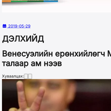
2019-05-29
ДЭЛХИЙД
Венесуэлийн ерөнхийлөгч М
талаар ам нээв
Хуваалцах: