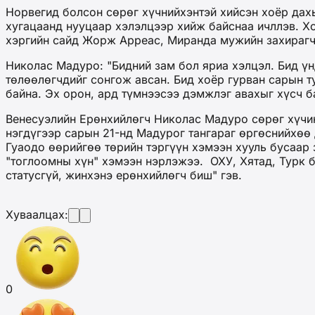
Норвегид болсон сөрөг хүчнийхэнтэй хийсэн хоёр дах
хугацаанд нууцаар хэлэлцээр хийж байснаа ичллэв. Х
хэргийн сайд Жорж Арреас, Миранда мужийн захирагч
Николас Мадуро: "Бидний зам бол яриа хэлцэл. Бид үн
төлөөлөгчдийг сонгож авсан. Бид хоёр гурван сарын 
байна. Эх орон, ард түмнээсээ дэмжлэг авахыг хүсч ба
Венесуэлийн Ерөнхийлөгч Николас Мадуро сөрөг хүчин
нэгдүгээр сарын 21-нд Мадурог тангараг өргөснийхөө
Гуаодо өөрийгөө төрийн тэргүүн хэмээн хууль бусаар
"тоглоомны хүн" хэмээн нэрлэжээ. ОХУ, Хятад, Турк 
статусгүй, жинхэнэ ерөнхийлөгч биш" гэв.
Хуваалцах:
0