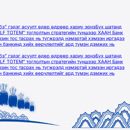
бэ” гэдэг асуулт өдөр өдрөөр хариу эрнэ
Бүх шатанд
OLF TOTEM” тоглолтын стратегийн түншээр ХААН Банк
нзин тос тасрах нь түгжрэлд нэмэртэй хэмээн иргэдээ
 банкинд хийх өөрчлөлтийг ард түмэн дэмжих нь
бэ” гэдэг асуулт өдөр өдрөөр хариу эрнэ
Бүх шатанд
OLF TOTEM” тоглолтын стратегийн түншээр ХААН Банк
нзин тос тасрах нь түгжрэлд нэмэртэй хэмээн иргэдээ
 банкинд хийх өөрчлөлтийг ард түмэн дэмжих нь