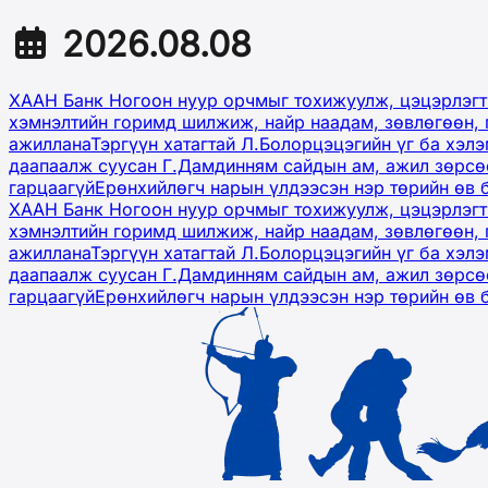
2026.08.08
ХААН Банк Ногоон нуур орчмыг тохижуулж, цэцэрлэгт
хэмнэлтийн горимд шилжиж, найр наадам, зөвлөгөөн, 
ажиллана
Тэргүүн хатагтай Л.Болорцэцэгийн үг ба хэл
даапаалж суусан Г.Дамдинням сайдын ам, ажил зөрсөө
гарцаагүй
Ерөнхийлөгч нарын үлдээсэн нэр төрийн өв 
ХААН Банк Ногоон нуур орчмыг тохижуулж, цэцэрлэгт
хэмнэлтийн горимд шилжиж, найр наадам, зөвлөгөөн, 
ажиллана
Тэргүүн хатагтай Л.Болорцэцэгийн үг ба хэл
даапаалж суусан Г.Дамдинням сайдын ам, ажил зөрсөө
гарцаагүй
Ерөнхийлөгч нарын үлдээсэн нэр төрийн өв 