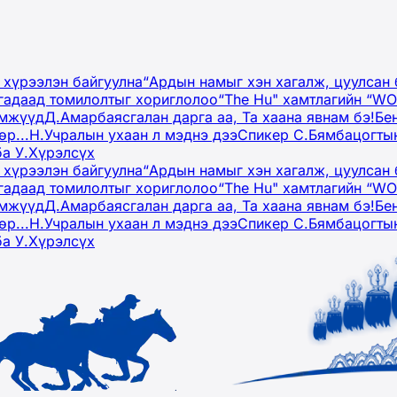
 хүрээлэн байгуулна
“Ардын намыг хэн хагалж, цуулсан 
гадаад томилолтыг хориглолоо
“The Hu" хамтлагийн “W
эмжүүд
Д.Амарбаясгалан дарга аа, Та хаана явнам бэ!
Бе
р...
Н.Учралын ухаан л мэднэ дээ
Спикер С.Бямбацогтын
ба У.Хүрэлсүх
 хүрээлэн байгуулна
“Ардын намыг хэн хагалж, цуулсан 
гадаад томилолтыг хориглолоо
“The Hu" хамтлагийн “W
эмжүүд
Д.Амарбаясгалан дарга аа, Та хаана явнам бэ!
Бе
р...
Н.Учралын ухаан л мэднэ дээ
Спикер С.Бямбацогтын
ба У.Хүрэлсүх