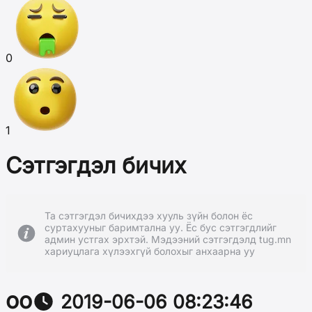
0
1
Сэтгэгдэл бичих
Та сэтгэгдэл бичихдээ хууль зүйн болон ёс
суртахууныг баримтална уу. Ёс бус сэтгэгдлийг
админ устгах эрхтэй. Мэдээний сэтгэгдэлд tug.mn
хариуцлага хүлээхгүй болохыг анхаарна уу
оо
2019-06-06 08:23:46