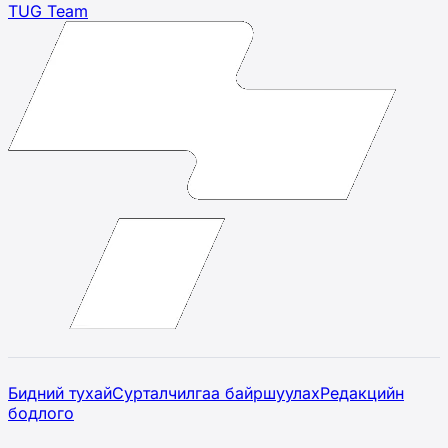
TUG Team
Бидний тухай
Сурталчилгаа байршуулах
Редакцийн
бодлого