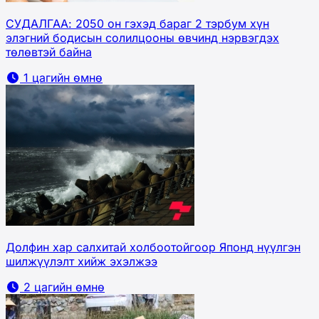
СУДАЛГАА: 2050 он гэхэд бараг 2 тэрбум хүн
элэгний бодисын солилцооны өвчинд нэрвэгдэх
төлөвтэй байна
1 цагийн өмнө
Долфин хар салхитай холбоотойгоор Японд нүүлгэн
шилжүүлэлт хийж эхэлжээ
2 цагийн өмнө