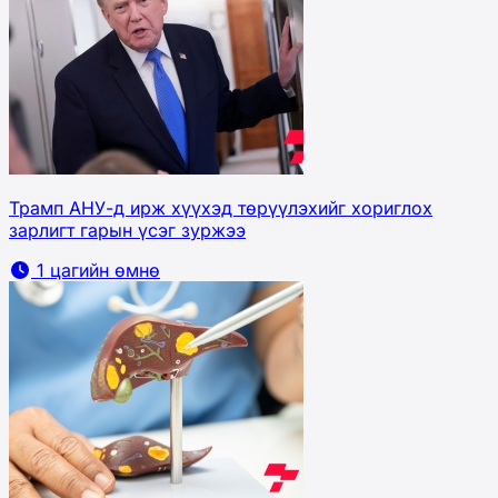
Трамп АНУ-д ирж хүүхэд төрүүлэхийг хориглох
зарлигт гарын үсэг зуржээ
1 цагийн өмнө