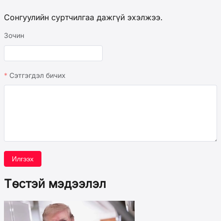
Сонгуулийн суртчилгаа дажгүй эхэлжээ.
Зочин
Сэтгэгдэл бичих
Илгээх
Төстэй мэдээлэл