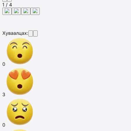
1 / 4
Хуваалцах:
0
3
0