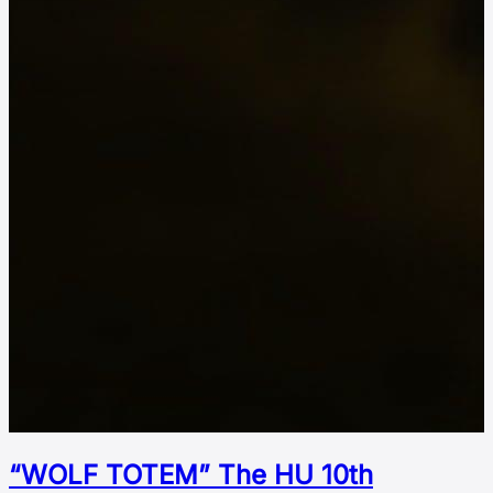
“WOLF TOTEM” The HU 10th