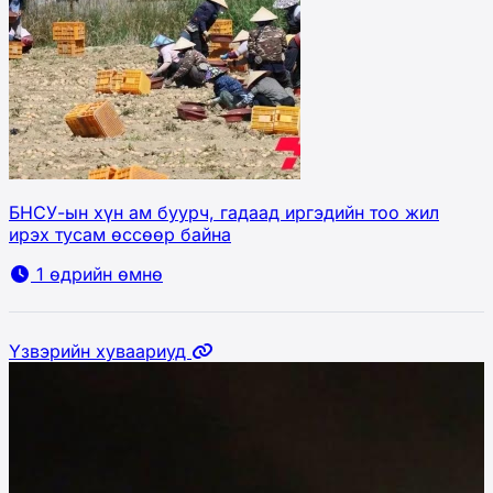
БНСУ-ын хүн ам буурч, гадаад иргэдийн тоо жил
ирэх тусам өссөөр байна
1 өдрийн өмнө
Үзвэрийн хуваариуд