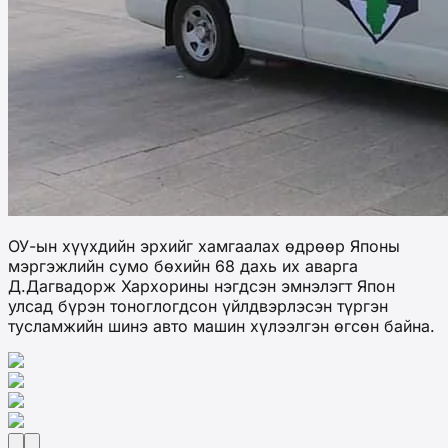
ОУ-ын хүүхдийн эрхийг хамгаалах өдрөөр Японы
мэргэжлийн сумо бөхийн 68 дахь их аварга
Д.Дагвадорж Хархорины нэгдсэн эмнэлэгт Япон
улсад бүрэн тоноглогдсон үйлдвэрлэсэн түргэн
тусламжийн шинэ авто машин хүлээлгэн өгсөн байна.