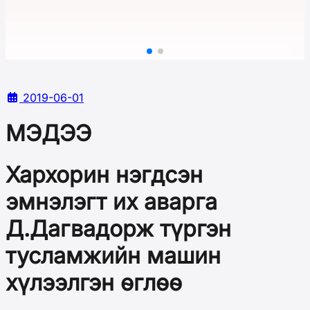
2019-06-01
МЭДЭЭ
Хархорин нэгдсэн
эмнэлэгт их аварга
Д.Дагвадорж түргэн
тусламжийн машин
хүлээлгэн өглөө